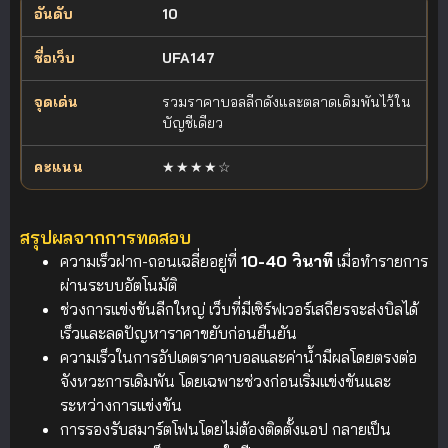
10
UFA147
รวมราคาบอลลีกดังและตลาดเดิมพันไว้ใน
บัญชีเดียว
★★★★☆
สรุปผลจากการทดสอบ
ความเร็วฝาก-ถอนเฉลี่ยอยู่ที่
10-40 วินาที
เมื่อทำรายการ
ผ่านระบบอัตโนมัติ
ช่วงการแข่งขันลีกใหญ่ เว็บที่มีเซิร์ฟเวอร์เสถียรจะส่งบิลได้
เร็วและลดปัญหาราคาขยับก่อนยืนยัน
ความเร็วในการอัปเดตราคาบอลและค่าน้ำมีผลโดยตรงต่อ
จังหวะการเดิมพัน โดยเฉพาะช่วงก่อนเริ่มแข่งขันและ
ระหว่างการแข่งขัน
การรองรับสมาร์ตโฟนโดยไม่ต้องติดตั้งแอป กลายเป็น