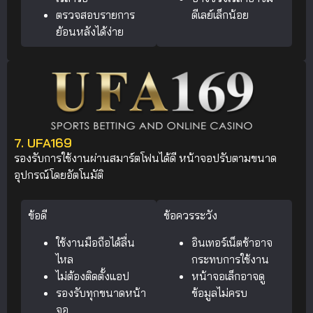
ตรวจสอบรายการ
ดีเลย์เล็กน้อย
ย้อนหลังได้ง่าย
7. UFA169
รองรับการใช้งานผ่านสมาร์ตโฟนได้ดี หน้าจอปรับตามขนาด
อุปกรณ์โดยอัตโนมัติ
ข้อดี
ข้อควรระวัง
ใช้งานมือถือได้ลื่น
อินเทอร์เน็ตช้าอาจ
ไหล
กระทบการใช้งาน
ไม่ต้องติดตั้งแอป
หน้าจอเล็กอาจดู
รองรับทุกขนาดหน้า
ข้อมูลไม่ครบ
จอ