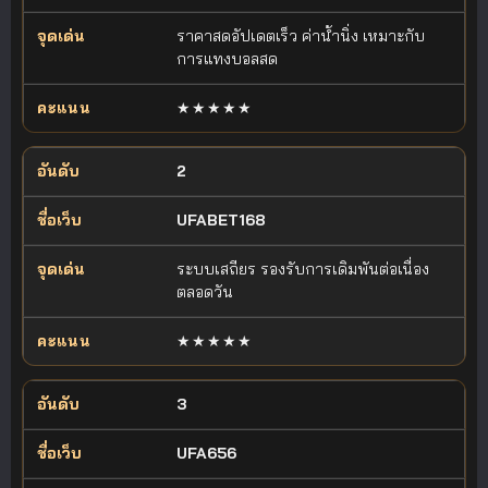
ราคาสดอัปเดตเร็ว ค่าน้ำนิ่ง เหมาะกับ
การแทงบอลสด
★★★★★
2
UFABET168
ระบบเสถียร รองรับการเดิมพันต่อเนื่อง
ตลอดวัน
★★★★★
3
UFA656