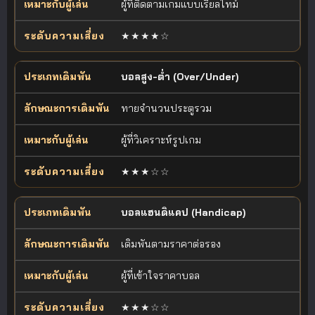
ผู้ที่ติดตามเกมแบบเรียลไทม์
★★★★☆
บอลสูง-ต่ำ (Over/Under)
ทายจำนวนประตูรวม
ผู้ที่วิเคราะห์รูปเกม
★★★☆☆
บอลแฮนดิแคป (Handicap)
เดิมพันตามราคาต่อรอง
ผู้ที่เข้าใจราคาบอล
★★★☆☆