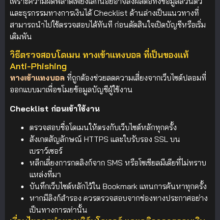
เพราะความผิดพลาดเพียงเล็กน้อยอาจส่งผลต่อทั้งข้อมูลส่วนตัว
และธุรกรรมทางการเงินได้ Checklist ด้านล่างเป็นแนวทางที่
สามารถนำไปใช้ตรวจสอบได้ทันที ก่อนตัดสินใจเปิดบัญชีหรือเริ่ม
เดิมพัน
วิธีตรวจสอบโดเมน ทางเข้าแทงบอล ที่เป็นของแท้
Anti-Phishing
ทางเข้าแทงบอล
ที่ถูกต้องช่วยลดความเสี่ยงจากเว็บไซต์ปลอมที่
ออกแบบมาเพื่อขโมยข้อมูลบัญชีผู้ใช้งาน
Checklist ก่อนเข้าใช้งาน
ตรวจสอบชื่อโดเมนให้ตรงกับเว็บไซต์หลักทุกครั้ง
สังเกตสัญลักษณ์ HTTPS และใบรับรอง SSL บน
เบราว์เซอร์
หลีกเลี่ยงการกดลิงก์จาก SMS หรือโซเชียลมีเดียที่ไม่ทราบ
แหล่งที่มา
บันทึกเว็บไซต์หลักไว้ใน Bookmark แทนการค้นหาทุกครั้ง
หากมีลิงก์สำรอง ควรตรวจสอบจากช่องทางประกาศอย่าง
เป็นทางการเท่านั้น