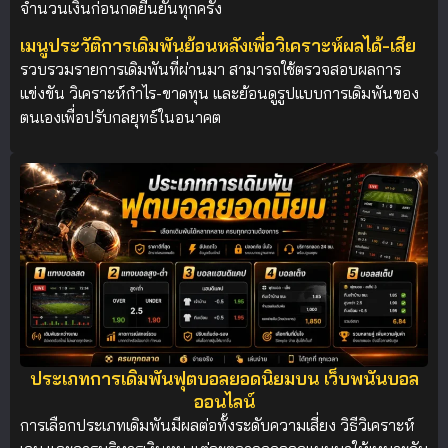
จำนวนเงินก่อนกดยืนยันทุกครั้ง
เมนูประวัติการเดิมพันย้อนหลังเพื่อวิเคราะห์ผลได้-เสีย
รวบรวมรายการเดิมพันที่ผ่านมา สามารถใช้ตรวจสอบผลการ
แข่งขัน วิเคราะห์กำไร-ขาดทุน และย้อนดูรูปแบบการเดิมพันของ
ตนเองเพื่อปรับกลยุทธ์ในอนาคต
ประเภทการเดิมพันฟุตบอลยอดนิยมบน เว็บพนันบอล
ออนไลน์
การเลือกประเภทเดิมพันมีผลต่อทั้งระดับความเสี่ยง วิธีวิเคราะห์