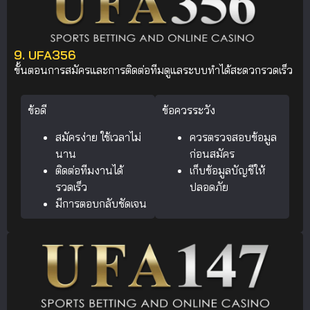
9. UFA356
ขั้นตอนการสมัครและการติดต่อทีมดูแลระบบทำได้สะดวกรวดเร็ว
ข้อดี
ข้อควรระวัง
สมัครง่าย ใช้เวลาไม่
ควรตรวจสอบข้อมูล
นาน
ก่อนสมัคร
ติดต่อทีมงานได้
เก็บข้อมูลบัญชีให้
รวดเร็ว
ปลอดภัย
มีการตอบกลับชัดเจน