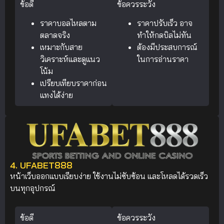
ข้อดี
ข้อควรระวัง
ราคาบอลไหลตาม
ราคาปรับเร็ว อาจ
ตลาดจริง
ทำให้กดบิลไม่ทัน
เหมาะกับสาย
ต้องมีประสบการณ์
วิเคราะห์และดูแนว
ในการอ่านราคา
โน้ม
เปรียบเทียบราคาก่อน
แทงได้ง่าย
4. UFABET888
หน้าเว็บออกแบบเรียบง่าย ใช้งานไม่ซับซ้อน และโหลดได้รวดเร็ว
บนทุกอุปกรณ์
ข้อดี
ข้อควรระวัง