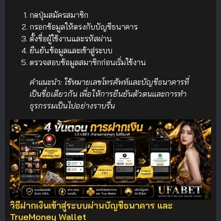
กดปุ่มสมัครสมาชิก
กรอกข้อมูลให้ตรงกับบัญชีธนาคาร
ตั้งชื่อผู้ใช้งานและรหัสผ่าน
ยืนยันข้อมูลและเข้าสู่ระบบ
ตรวจสอบข้อมูลสมาชิกก่อนเริ่มใช้งาน
คำแนะนำ: ใช้หมายเลขโทรศัพท์และบัญชีธนาคารที่
เป็นชื่อเดียวกัน เพื่อให้การยืนยันตัวตนและการทำ
ธุรกรรมเป็นไปอย่างราบรื่น
วิธีฝากเงินเข้าสู่ระบบผ่านบัญชีธนาคาร และ
TrueMoney Wallet