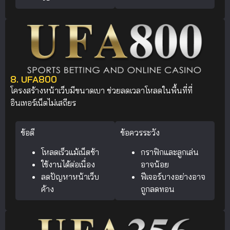
8. UFA800
โครงสร้างหน้าเว็บมีขนาดเบา ช่วยลดเวลาโหลดในพื้นที่ที่
อินเทอร์เน็ตไม่เสถียร
ข้อดี
ข้อควรระวัง
โหลดเร็วแม้เน็ตช้า
กราฟิกและลูกเล่น
ใช้งานได้ต่อเนื่อง
อาจน้อย
ลดปัญหาหน้าเว็บ
ฟีเจอร์บางอย่างอาจ
ค้าง
ถูกลดทอน