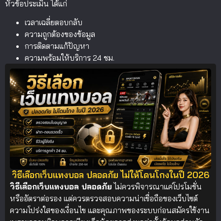
หัวข้อประเมิน ได้แก่
เวลาเฉลี่ยตอบกลับ
ความถูกต้องของข้อมูล
การติดตามแก้ปัญหา
ความพร้อมให้บริการ 24 ชม.
วิธีเลือกเว็บแทงบอล ปลอดภัย ไม่ให้โดนโกงในปี 2026
วิธีเลือกเว็บแทงบอล ปลอดภัย
ไม่ควรพิจารณาแค่โปรโมชั่น
หรืออัตราต่อรอง แต่ควรตรวจสอบความน่าเชื่อถือของเว็บไซต์
ความโปร่งใสของเงื่อนไข และคุณภาพของระบบก่อนสมัครใช้งาน