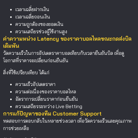
เวลาเฉลี่ยฝากเงิน
เวลาเฉลี่ยถอนเงิน
ความถูกต้องของยอดเงิน
ความเสถียรช่วงผู้ใช้งานสูง
ค่าความหน่วง Latency ของราคาบอลไหลขณะกดส่งบิล
เดิมพัน
วัดความเร็วในการอัปเดตราคาบอลเทียบกับเวลายืนยันบิล เพื่อดู
โอกาสที่ราคาจะเปลี่ยนก่อนยืนยัน
สิ่งที่ใช้เปรียบเทียบ ได้แก่
ความเร็วอัปเดตราคา
ความต่อเนื่องของราคาบอลไหล
อัตราการเปลี่ยนราคาก่อนยืนยัน
ความเสถียรระหว่าง Live Betting
การแก้ปัญหาของทีม Customer Support
ทดสอบการตอบกลับในหลายช่วงเวลา เพื่อวัดความเร็วและคุณภาพ
การช่วยเหลือ