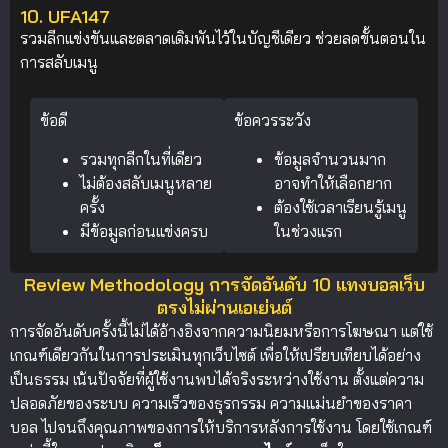
10. UFA147
รวมลีกแข่งขันและตลาดเดิมพันไว้ในบัญชีเดียว ช่วยลดขั้นตอนใน
การสลับเมนู
ข้อดี
ข้อควรระวัง
รวมทุกลีกในที่เดียว
ข้อมูลจำนวนมาก
ไม่ต้องสลับเมนูหลาย
อาจทำให้เลือกยาก
ครั้ง
ต้องใช้เวลาเรียนรู้เมนู
มีข้อมูลก่อนแข่งครบ
ในช่วงแรก
Review Methodology การจัดอันดับ 10 แทงบอลเว็บ
ตรงไม่ผ่านเอเย่นต์
การจัดอันดับครั้งนี้ไม่ได้อ้างอิงจากความนิยมหรือการโฆษณา แต่ใช้
เกณฑ์เดียวกันในการประเมินทุกเว็บไซต์ เพื่อให้เปรียบเทียบได้อย่าง
เป็นธรรม เน้นปัจจัยที่ผู้ใช้งานพบได้จริงระหว่างใช้งาน ตั้งแต่ความ
ปลอดภัยของระบบ ความเร็วของธุรกรรม ความแม่นยำของราคา
บอล ไปจนถึงคุณภาพของการให้บริการหลังการใช้งาน โดยใช้เกณฑ์