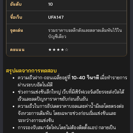
10
UFA147
รวมราคาบอลลีกดังและตลาดเดิมพันไว้ใน
บัญชีเดียว
★★★★☆
สรุปผลจากการทดสอบ
ความเร็วฝาก-ถอนเฉลี่ยอยู่ที่
10-40 วินาที
เมื่อทำรายการ
ผ่านระบบอัตโนมัติ
ช่วงการแข่งขันลีกใหญ่ เว็บที่มีเซิร์ฟเวอร์เสถียรจะส่งบิลได้
เร็วและลดปัญหาราคาขยับก่อนยืนยัน
ความเร็วในการอัปเดตราคาบอลและค่าน้ำมีผลโดยตรงต่อ
จังหวะการเดิมพัน โดยเฉพาะช่วงก่อนเริ่มแข่งขันและ
ระหว่างการแข่งขัน
การรองรับสมาร์ตโฟนโดยไม่ต้องติดตั้งแอป กลายเป็น