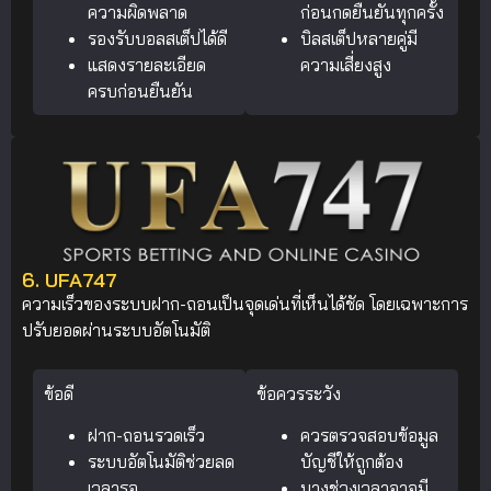
ความผิดพลาด
ก่อนกดยืนยันทุกครั้ง
รองรับบอลสเต็ปได้ดี
บิลสเต็ปหลายคู่มี
แสดงรายละเอียด
ความเสี่ยงสูง
ครบก่อนยืนยัน
6. UFA747
ความเร็วของระบบฝาก-ถอนเป็นจุดเด่นที่เห็นได้ชัด โดยเฉพาะการ
ปรับยอดผ่านระบบอัตโนมัติ
ข้อดี
ข้อควรระวัง
ฝาก-ถอนรวดเร็ว
ควรตรวจสอบข้อมูล
ระบบอัตโนมัติช่วยลด
บัญชีให้ถูกต้อง
เวลารอ
บางช่วงเวลาอาจมี