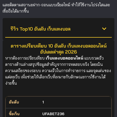
และติดตามสถานะฝาก-ถอนแบบเรียลไทม์ ทำให้ใช้งานโปร่งใสและ
เชื่อถือได้มากขึ้น
รีวิว Top10 อันดับ เว็บแทงบอล
ตารางเปรียบเทียบ 10 อันดับ เว็บแทงบอลออนไลน์
อัปเดตล่าสุด 2026
หากต้องการเปรียบเทียบ
เว็บแทงบอลออนไลน์
แบบรวดเร็ว
ตารางด้านล่างสรุปข้อมูลสำคัญจากการทดสอบจริง โดยเน้น
ความเสถียรของระบบ ความเร็วในการทำรายการ และจุดเด่นของ
แต่ละเว็บ เพื่อช่วยให้เลือกเว็บที่เหมาะกับลักษณะการใช้งานได้
ง่ายขึ้น
1
อันดับ
ชื่อเว็บ
จุดเด่นจากการทดสอบจริง
คะแนน
UFABET236