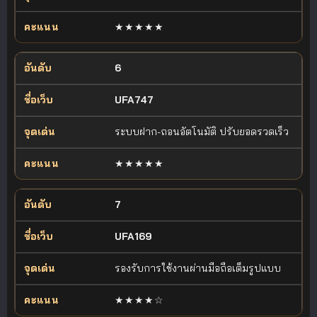
★★★★★
6
UFA747
ระบบฝาก-ถอนอัตโนมัติ ปรับยอดรวดเร็ว
★★★★★
7
UFA169
รองรับการใช้งานผ่านมือถือเต็มรูปแบบ
★★★★☆