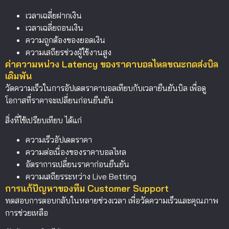
เวลาเฉลี่ยฝากเงิน
เวลาเฉลี่ยถอนเงิน
ความถูกต้องของยอดเงิน
ความเสถียรช่วงผู้ใช้งานสูง
ค่าความหน่วง Latency ของราคาบอลไหลขณะกดส่งบิล
เดิมพัน
วัดความเร็วในการอัปเดตราคาบอลเทียบกับเวลายืนยันบิล เพื่อดู
โอกาสที่ราคาจะเปลี่ยนก่อนยืนยัน
สิ่งที่ใช้เปรียบเทียบ ได้แก่
ความเร็วอัปเดตราคา
ความต่อเนื่องของราคาบอลไหล
อัตราการเปลี่ยนราคาก่อนยืนยัน
ความเสถียรระหว่าง Live Betting
การแก้ปัญหาของทีม Customer Support
ทดสอบการตอบกลับในหลายช่วงเวลา เพื่อวัดความเร็วและคุณภาพ
การช่วยเหลือ