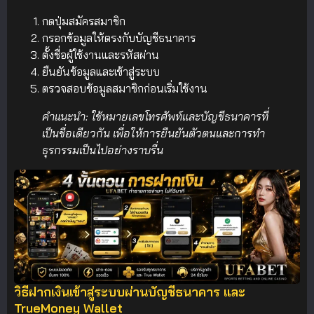
กดปุ่มสมัครสมาชิก
กรอกข้อมูลให้ตรงกับบัญชีธนาคาร
ตั้งชื่อผู้ใช้งานและรหัสผ่าน
ยืนยันข้อมูลและเข้าสู่ระบบ
ตรวจสอบข้อมูลสมาชิกก่อนเริ่มใช้งาน
คำแนะนำ: ใช้หมายเลขโทรศัพท์และบัญชีธนาคารที่
เป็นชื่อเดียวกัน เพื่อให้การยืนยันตัวตนและการทำ
ธุรกรรมเป็นไปอย่างราบรื่น
วิธีฝากเงินเข้าสู่ระบบผ่านบัญชีธนาคาร และ
TrueMoney Wallet