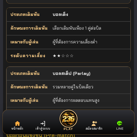
บอลเต็ง
เลือกเดิมพันเพียง 1 คู่ต่อบิล
ผู้ที่ต้องการความเสี่ยงต่ำ
★★☆☆☆
บอลสเต็ป (Parlay)
รวมหลายคู่ในบิลเดียว
ผู้ที่ต้องการผลตอบแทนสูง
★★★★★
หน้าหลัก
เข้าสู่ระบบ
สมัครสมาชิก
LINE
PLAY
บอลก่อนแข่งขัน (Pre-match)