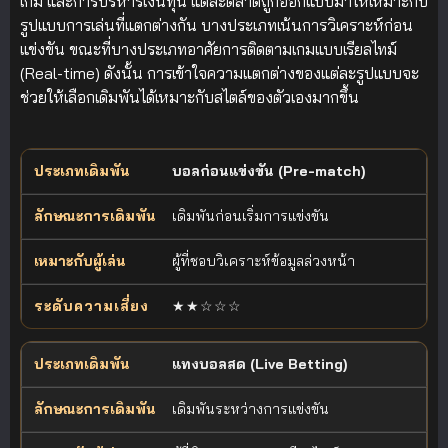
เกม และการบริหารเงินทุน แต่ละตลาดถูกออกแบบมาให้เหมาะกับ
รูปแบบการเล่นที่แตกต่างกัน บางประเภทเน้นการวิเคราะห์ก่อน
แข่งขัน ขณะที่บางประเภทอาศัยการติดตามเกมแบบเรียลไทม์
(Real-time) ดังนั้น การเข้าใจความแตกต่างของแต่ละรูปแบบจะ
ช่วยให้เลือกเดิมพันได้เหมาะกับสไตล์ของตัวเองมากขึ้น
ตารางเปรียบเทียบประเภทการเดิมพันฟุตบอล ลักษณะการเดิมพัน ผู้เล่นท
บอลก่อนแข่งขัน (Pre-match)
ประเภทเดิมพัน
ลักษณะการเดิมพัน
เหมาะกับผู้เล่น
เดิมพันก่อนเริ่มการแข่งขัน
ผู้ที่ชอบวิเคราะห์ข้อมูลล่วงหน้า
★★☆☆☆
แทงบอลสด (Live Betting)
เดิมพันระหว่างการแข่งขัน