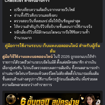
Checklist สำหรับอ่านรีวิว
เปรียบเทียบความคิดเห็นจากหลายเว็บไซต์
อ่านทั้งรีวิวเชิงบวกและเชิงลบ
ตรวจสอบวันที่เผยแพร่ เพื่อให้เป็นข้อมูลล่าสุด
ให้ความสำคัญกับรีวิวที่อธิบายขั้นตอนการใช้งานจริง
หลีกเลี่ยงรีวิวที่มีลักษณะโฆษณาหรือใช้ข้อความซ้ำ
จำนวนมาก
คู่มือการใช้งานระบบ เว็บแทงบอลออนไลน์ สำหรับผู้เริ่ม
ต้น
คู่มือวิธีใช้งานแทงบอลออนไลน์
ในปี 2026 ถูกออกแบบให้ทำ
รายการได้รวดเร็วผ่านระบบอัตโนมัติ ตั้งแต่สมัครสมาชิก ฝากเงิน
เลือกคู่แข่งขัน ไปจนถึงตรวจสอบผลการเดิมพัน ทั้งหมดสามารถทำ
ผ่านสมาร์ตโฟนหรือคอมพิวเตอร์โดยไม่ต้องติดตั้งโปรแกรมเพิ่มเติม
ขั้นตอนด้านล่างสรุปการใช้งานที่ควรรู้ก่อนเริ่มเดิมพัน เพื่อช่วยลด
ความผิดพลาดระหว่างทำรายการ