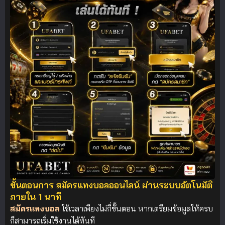
ขั้นตอนการ สมัครแทงบอลออนไลน์ ผ่านระบบอัตโนมัติ
ภายใน 1 นาที
สมัครแทงบอล
ใช้เวลาเพียงไม่กี่ขั้นตอน หากเตรียมข้อมูลให้ครบ
ก็สามารถเริ่มใช้งานได้ทันที