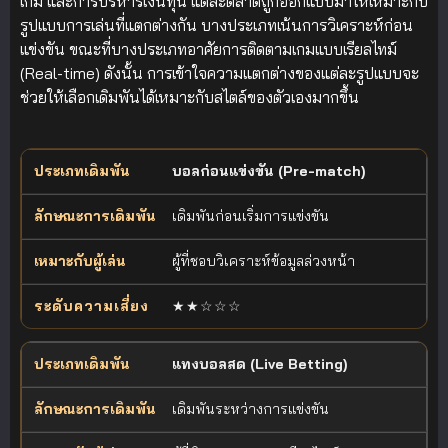
เกม และการบริหารเงินทุน แต่ละตลาดถูกออกแบบมาให้เหมาะกับ
รูปแบบการเล่นที่แตกต่างกัน บางประเภทเน้นการวิเคราะห์ก่อน
แข่งขัน ขณะที่บางประเภทอาศัยการติดตามเกมแบบเรียลไทม์
(Real-time) ดังนั้น การเข้าใจความแตกต่างของแต่ละรูปแบบจะ
ช่วยให้เลือกเดิมพันได้เหมาะกับสไตล์ของตัวเองมากขึ้น
ตารางเปรียบเทียบประเภทการเดิมพันฟุตบอล ลักษณะการเดิมพัน ผู้เล่นท
บอลก่อนแข่งขัน (Pre-match)
ประเภทเดิมพัน
ลักษณะการเดิมพัน
เหมาะกับผู้เล่น
เดิมพันก่อนเริ่มการแข่งขัน
ผู้ที่ชอบวิเคราะห์ข้อมูลล่วงหน้า
★★☆☆☆
แทงบอลสด (Live Betting)
เดิมพันระหว่างการแข่งขัน