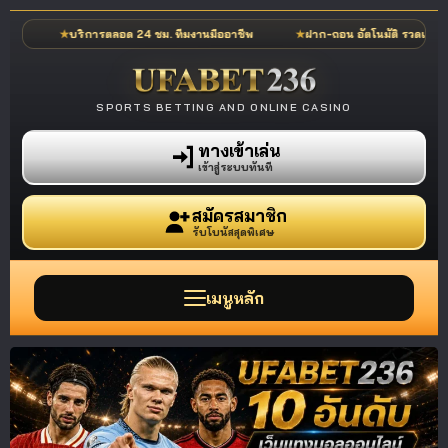
บริการตลอด 24 ชม. ทีมงานมืออาชีพ
ฝาก-ถอน อัตโนมัติ รวดเร็วภายในไม่กี่วินา
SPORTS BETTING AND ONLINE CASINO
ทางเข้าเล่น
เข้าสู่ระบบทันที
สมัครสมาชิก
รับโบนัสสุดพิเศษ
เมนูหลัก
รีวิวเว็บแทงบอลออนไลน์
10 อันดับ เว็บตรงไม่ผ่าน