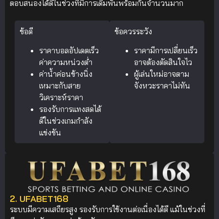
ตอบสนองได้ดีในช่วงที่มีการเดิมพันพร้อมกันจำนวนมาก
ข้อดี
ข้อควรระวัง
ราคาบอลอัปเดตเร็ว
ราคามีการเปลี่ยนเร็ว
ค่าความหน่วงต่ำ
อาจต้องตัดสินใจไว
ค่าน้ำค่อนข้างนิ่ง
ผู้เล่นใหม่อาจตาม
เหมาะกับสาย
จังหวะราคาไม่ทัน
วิเคราะห์ราคา
รองรับการแทงสดได้
ดีในช่วงเกมกำลัง
แข่งขัน
2. UFABET168
ระบบมีความเสถียรสูง รองรับการใช้งานต่อเนื่องได้ดี แม้ในช่วงที่