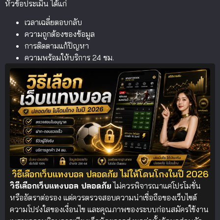
หัวข้อประเมิน ได้แก่
เวลาเฉลี่ยตอบกลับ
ความถูกต้องของข้อมูล
การติดตามแก้ปัญหา
ความพร้อมให้บริการ 24 ชม.
วิธีเลือกเว็บแทงบอล ปลอดภัย ไม่ให้โดนโกงในปี 2026
วิธีเลือกเว็บแทงบอล ปลอดภัย
ไม่ควรพิจารณาแค่โปรโมชั่น
หรืออัตราต่อรอง แต่ควรตรวจสอบความน่าเชื่อถือของเว็บไซต์
ความโปร่งใสของเงื่อนไข และคุณภาพของระบบก่อนสมัครใช้งาน