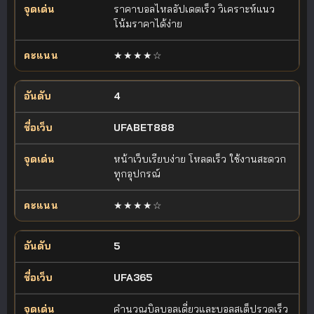
ราคาบอลไหลอัปเดตเร็ว วิเคราะห์แนว
โน้มราคาได้ง่าย
★★★★☆
4
UFABET888
หน้าเว็บเรียบง่าย โหลดเร็ว ใช้งานสะดวก
ทุกอุปกรณ์
★★★★☆
5
UFA365
คำนวณบิลบอลเดี่ยวและบอลสเต็ปรวดเร็ว