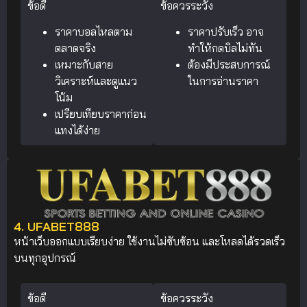
ข้อดี
ข้อควรระวัง
ราคาบอลไหลตาม
ราคาปรับเร็ว อาจ
ตลาดจริง
ทำให้กดบิลไม่ทัน
เหมาะกับสาย
ต้องมีประสบการณ์
วิเคราะห์และดูแนว
ในการอ่านราคา
โน้ม
เปรียบเทียบราคาก่อน
แทงได้ง่าย
4. UFABET888
หน้าเว็บออกแบบเรียบง่าย ใช้งานไม่ซับซ้อน และโหลดได้รวดเร็ว
บนทุกอุปกรณ์
ข้อดี
ข้อควรระวัง