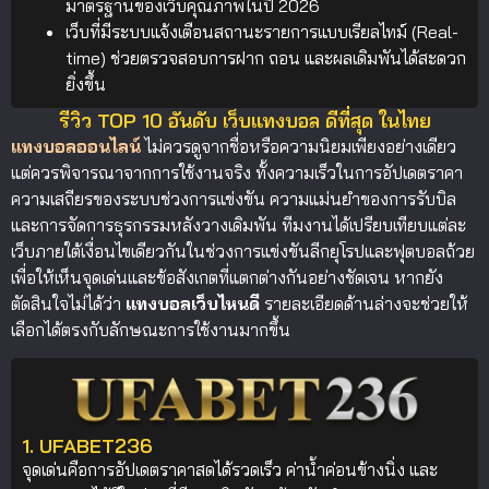
มาตรฐานของเว็บคุณภาพในปี 2026
เว็บที่มีระบบแจ้งเตือนสถานะรายการแบบเรียลไทม์ (Real-
time) ช่วยตรวจสอบการฝาก ถอน และผลเดิมพันได้สะดวก
ยิ่งขึ้น
รีวิว TOP 10 อันดับ เว็บแทงบอล ดีที่สุด ในไทย
แทงบอลออนไลน์
ไม่ควรดูจากชื่อหรือความนิยมเพียงอย่างเดียว
แต่ควรพิจารณาจากการใช้งานจริง ทั้งความเร็วในการอัปเดตราคา
ความเสถียรของระบบช่วงการแข่งขัน ความแม่นยำของการรับบิล
และการจัดการธุรกรรมหลังวางเดิมพัน ทีมงานได้เปรียบเทียบแต่ละ
เว็บภายใต้เงื่อนไขเดียวกันในช่วงการแข่งขันลีกยุโรปและฟุตบอลถ้วย
เพื่อให้เห็นจุดเด่นและข้อสังเกตที่แตกต่างกันอย่างชัดเจน หากยัง
ตัดสินใจไม่ได้ว่า
แทงบอลเว็บไหนดี
รายละเอียดด้านล่างจะช่วยให้
เลือกได้ตรงกับลักษณะการใช้งานมากขึ้น
1. UFABET236
จุดเด่นคือการอัปเดตราคาสดได้รวดเร็ว ค่าน้ำค่อนข้างนิ่ง และ