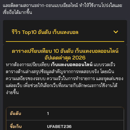
และติดตามสถานะฝาก-ถอนแบบเรียลไทม์ ทำให้ใช้งานโปร่งใสและ
เชื่อถือได้มากขึ้น
รีวิว Top10 อันดับ เว็บแทงบอล
ตารางเปรียบเทียบ 10 อันดับ เว็บแทงบอลออนไลน์
อัปเดตล่าสุด 2026
หากต้องการเปรียบเทียบ
เว็บแทงบอลออนไลน์
แบบรวดเร็ว
ตารางด้านล่างสรุปข้อมูลสำคัญจากการทดสอบจริง โดยเน้น
ความเสถียรของระบบ ความเร็วในการทำรายการ และจุดเด่นของ
แต่ละเว็บ เพื่อช่วยให้เลือกเว็บที่เหมาะกับลักษณะการใช้งานได้
ง่ายขึ้น
1
อันดับ
ชื่อเว็บ
จุดเด่นจากการทดสอบจริง
คะแนน
UFABET236