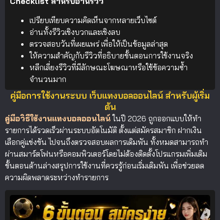
Checklist สำหรับอ่านรีวิว
เปรียบเทียบความคิดเห็นจากหลายเว็บไซต์
อ่านทั้งรีวิวเชิงบวกและเชิงลบ
ตรวจสอบวันที่เผยแพร่ เพื่อให้เป็นข้อมูลล่าสุด
ให้ความสำคัญกับรีวิวที่อธิบายขั้นตอนการใช้งานจริง
หลีกเลี่ยงรีวิวที่มีลักษณะโฆษณาหรือใช้ข้อความซ้ำ
จำนวนมาก
คู่มือการใช้งานระบบ เว็บแทงบอลออนไลน์ สำหรับผู้เริ่ม
ต้น
คู่มือวิธีใช้งานแทงบอลออนไลน์
ในปี 2026 ถูกออกแบบให้ทำ
รายการได้รวดเร็วผ่านระบบอัตโนมัติ ตั้งแต่สมัครสมาชิก ฝากเงิน
เลือกคู่แข่งขัน ไปจนถึงตรวจสอบผลการเดิมพัน ทั้งหมดสามารถทำ
ผ่านสมาร์ตโฟนหรือคอมพิวเตอร์โดยไม่ต้องติดตั้งโปรแกรมเพิ่มเติม
ขั้นตอนด้านล่างสรุปการใช้งานที่ควรรู้ก่อนเริ่มเดิมพัน เพื่อช่วยลด
ความผิดพลาดระหว่างทำรายการ