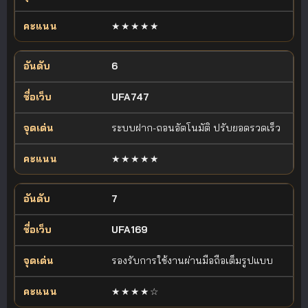
★★★★★
6
UFA747
ระบบฝาก-ถอนอัตโนมัติ ปรับยอดรวดเร็ว
★★★★★
7
UFA169
รองรับการใช้งานผ่านมือถือเต็มรูปแบบ
★★★★☆