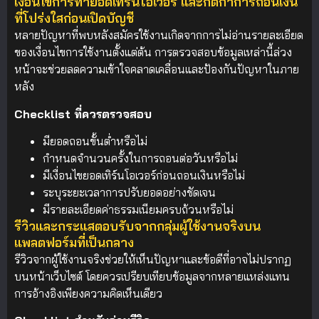
เงื่อนไขการทำยอดเทิร์นโอเวอร์ และกติกาการถอนเงิน
ที่โปร่งใสก่อนเปิดบัญชี
หลายปัญหาที่พบหลังสมัครใช้งานเกิดจากการไม่อ่านรายละเอียด
ของเงื่อนไขการใช้งานตั้งแต่ต้น การตรวจสอบข้อมูลเหล่านี้ล่วง
หน้าจะช่วยลดความเข้าใจคลาดเคลื่อนและป้องกันปัญหาในภาย
หลัง
Checklist ที่ควรตรวจสอบ
มียอดถอนขั้นต่ำหรือไม่
กำหนดจำนวนครั้งในการถอนต่อวันหรือไม่
มีเงื่อนไขยอดเทิร์นโอเวอร์ก่อนถอนเงินหรือไม่
ระบุระยะเวลาการปรับยอดอย่างชัดเจน
มีรายละเอียดค่าธรรมเนียมครบถ้วนหรือไม่
รีวิวและกระแสตอบรับจากกลุ่มผู้ใช้งานจริงบน
แพลตฟอร์มที่เป็นกลาง
รีวิวจากผู้ใช้งานจริงช่วยให้เห็นปัญหาและข้อดีที่อาจไม่ปรากฏ
บนหน้าเว็บไซต์ โดยควรเปรียบเทียบข้อมูลจากหลายแหล่งแทน
การอ้างอิงเพียงความคิดเห็นเดียว