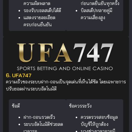
ความผิดพลาด
ก่อนกดยืนยันทุกครั้ง
รองรับบอลสเต็ปได้ดี
บิลสเต็ปหลายคู่มี
แสดงรายละเอียด
ความเสี่ยงสูง
ครบก่อนยืนยัน
6. UFA747
ความเร็วของระบบฝาก-ถอนเป็นจุดเด่นที่เห็นได้ชัด โดยเฉพาะการ
ปรับยอดผ่านระบบอัตโนมัติ
ข้อดี
ข้อควรระวัง
ฝาก-ถอนรวดเร็ว
ควรตรวจสอบข้อมูล
ระบบอัตโนมัติช่วยลด
บัญชีให้ถูกต้อง
เวลารอ
บางช่วงเวลาอาจมี