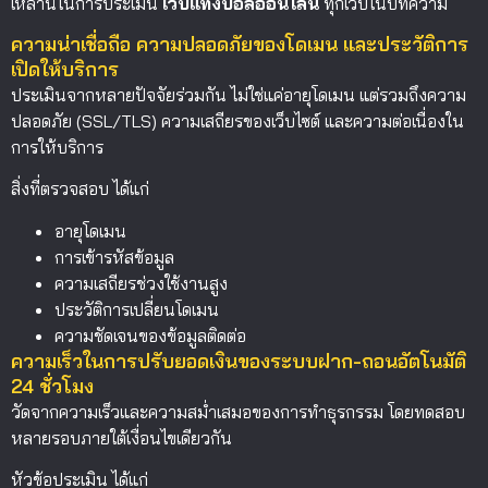
เหล่านี้ในการประเมิน
เว็บแทงบอลออนไลน์
ทุกเว็บในบทความ
ความน่าเชื่อถือ ความปลอดภัยของโดเมน และประวัติการ
เปิดให้บริการ
ประเมินจากหลายปัจจัยร่วมกัน ไม่ใช่แค่อายุโดเมน แต่รวมถึงความ
ปลอดภัย (SSL/TLS) ความเสถียรของเว็บไซต์ และความต่อเนื่องใน
การให้บริการ
สิ่งที่ตรวจสอบ ได้แก่
อายุโดเมน
การเข้ารหัสข้อมูล
ความเสถียรช่วงใช้งานสูง
ประวัติการเปลี่ยนโดเมน
ความชัดเจนของข้อมูลติดต่อ
ความเร็วในการปรับยอดเงินของระบบฝาก-ถอนอัตโนมัติ
24 ชั่วโมง
วัดจากความเร็วและความสม่ำเสมอของการทำธุรกรรม โดยทดสอบ
หลายรอบภายใต้เงื่อนไขเดียวกัน
หัวข้อประเมิน ได้แก่