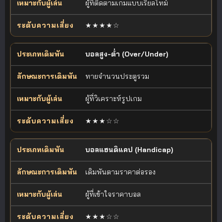
ผู้ที่ติดตามเกมแบบเรียลไทม์
★★★★☆
บอลสูง-ต่ำ (Over/Under)
ทายจำนวนประตูรวม
ผู้ที่วิเคราะห์รูปเกม
★★★☆☆
บอลแฮนดิแคป (Handicap)
เดิมพันตามราคาต่อรอง
ผู้ที่เข้าใจราคาบอล
★★★☆☆