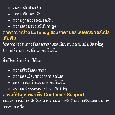
เวลาเฉลี่ยฝากเงิน
เวลาเฉลี่ยถอนเงิน
ความถูกต้องของยอดเงิน
ความเสถียรช่วงผู้ใช้งานสูง
ค่าความหน่วง Latency ของราคาบอลไหลขณะกดส่งบิล
เดิมพัน
วัดความเร็วในการอัปเดตราคาบอลเทียบกับเวลายืนยันบิล เพื่อดู
โอกาสที่ราคาจะเปลี่ยนก่อนยืนยัน
สิ่งที่ใช้เปรียบเทียบ ได้แก่
ความเร็วอัปเดตราคา
ความต่อเนื่องของราคาบอลไหล
อัตราการเปลี่ยนราคาก่อนยืนยัน
ความเสถียรระหว่าง Live Betting
การแก้ปัญหาของทีม Customer Support
ทดสอบการตอบกลับในหลายช่วงเวลา เพื่อวัดความเร็วและคุณภาพ
การช่วยเหลือ