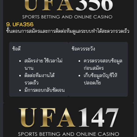
9. UFA356
ขั้นตอนการสมัครและการติดต่อทีมดูแลระบบทำได้สะดวกรวดเร็ว
ข้อดี
ข้อควรระวัง
สมัครง่าย ใช้เวลาไม่
ควรตรวจสอบข้อมูล
นาน
ก่อนสมัคร
ติดต่อทีมงานได้
เก็บข้อมูลบัญชีให้
รวดเร็ว
ปลอดภัย
มีการตอบกลับชัดเจน