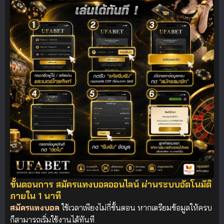
ขั้นตอนการ สมัครแทงบอลออนไลน์ ผ่านระบบอัตโนมัติ
ภายใน 1 นาที
สมัครแทงบอล
ใช้เวลาเพียงไม่กี่ขั้นตอน หากเตรียมข้อมูลให้ครบ
ก็สามารถเริ่มใช้งานได้ทันที