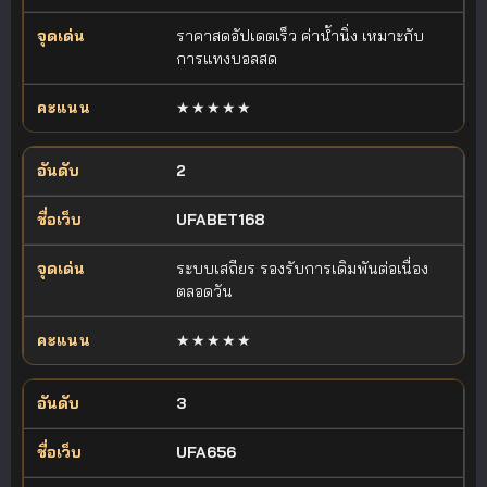
ราคาสดอัปเดตเร็ว ค่าน้ำนิ่ง เหมาะกับ
การแทงบอลสด
★★★★★
2
UFABET168
ระบบเสถียร รองรับการเดิมพันต่อเนื่อง
ตลอดวัน
★★★★★
3
UFA656