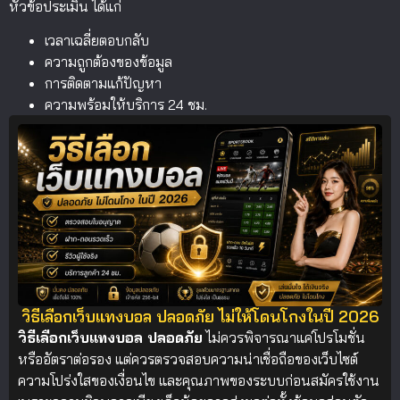
หัวข้อประเมิน ได้แก่
เวลาเฉลี่ยตอบกลับ
ความถูกต้องของข้อมูล
การติดตามแก้ปัญหา
ความพร้อมให้บริการ 24 ชม.
วิธีเลือกเว็บแทงบอล ปลอดภัย ไม่ให้โดนโกงในปี 2026
วิธีเลือกเว็บแทงบอล ปลอดภัย
ไม่ควรพิจารณาแค่โปรโมชั่น
หรืออัตราต่อรอง แต่ควรตรวจสอบความน่าเชื่อถือของเว็บไซต์
ความโปร่งใสของเงื่อนไข และคุณภาพของระบบก่อนสมัครใช้งาน