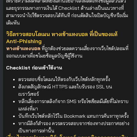
เพราะความผิดพลาดเพียงเล็กน้อยอาจส่งผลต่อทั้งข้อมูลส่วนตัว
และธุรกรรมทางการเงินได้ Checklist ด้านล่างเป็นแนวทางที่
สามารถนำไปใช้ตรวจสอบได้ทันที ก่อนตัดสินใจเปิดบัญชีหรือเริ่ม
เดิมพัน
วิธีตรวจสอบโดเมน ทางเข้าแทงบอล ที่เป็นของแท้
Anti-Phishing
ทางเข้าแทงบอล
ที่ถูกต้องช่วยลดความเสี่ยงจากเว็บไซต์ปลอมที่
ออกแบบมาเพื่อขโมยข้อมูลบัญชีผู้ใช้งาน
Checklist ก่อนเข้าใช้งาน
ตรวจสอบชื่อโดเมนให้ตรงกับเว็บไซต์หลักทุกครั้ง
สังเกตสัญลักษณ์ HTTPS และใบรับรอง SSL บน
เบราว์เซอร์
หลีกเลี่ยงการกดลิงก์จาก SMS หรือโซเชียลมีเดียที่ไม่ทราบ
แหล่งที่มา
บันทึกเว็บไซต์หลักไว้ใน Bookmark แทนการค้นหาทุกครั้ง
หากมีลิงก์สำรอง ควรตรวจสอบจากช่องทางประกาศอย่าง
เป็นทางการเท่านั้น