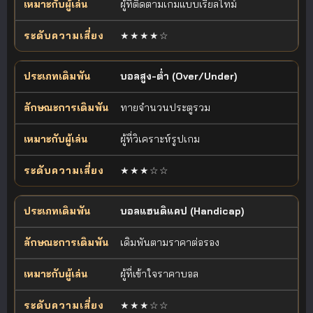
ผู้ที่ติดตามเกมแบบเรียลไทม์
★★★★☆
บอลสูง-ต่ำ (Over/Under)
ทายจำนวนประตูรวม
ผู้ที่วิเคราะห์รูปเกม
★★★☆☆
บอลแฮนดิแคป (Handicap)
เดิมพันตามราคาต่อรอง
ผู้ที่เข้าใจราคาบอล
★★★☆☆