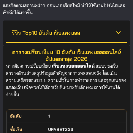
และติดตามสถานะฝาก-ถอนแบบเรียลไทม์ ทำให้ใช้งานโปร่งใสและ
เชื่อถือได้มากขึ้น
รีวิว Top10 อันดับ เว็บแทงบอล
ตารางเปรียบเทียบ 10 อันดับ เว็บแทงบอลออนไลน์
อัปเดตล่าสุด 2026
หากต้องการเปรียบเทียบ
เว็บแทงบอลออนไลน์
แบบรวดเร็ว
ตารางด้านล่างสรุปข้อมูลสำคัญจากการทดสอบจริง โดยเน้น
ความเสถียรของระบบ ความเร็วในการทำรายการ และจุดเด่นของ
แต่ละเว็บ เพื่อช่วยให้เลือกเว็บที่เหมาะกับลักษณะการใช้งานได้
ง่ายขึ้น
1
อันดับ
ชื่อเว็บ
จุดเด่นจากการทดสอบจริง
คะแนน
UFABET236