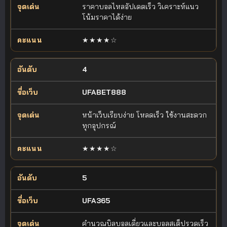
ราคาบอลไหลอัปเดตเร็ว วิเคราะห์แนว
โน้มราคาได้ง่าย
★★★★☆
4
UFABET888
หน้าเว็บเรียบง่าย โหลดเร็ว ใช้งานสะดวก
ทุกอุปกรณ์
★★★★☆
5
UFA365
คำนวณบิลบอลเดี่ยวและบอลสเต็ปรวดเร็ว