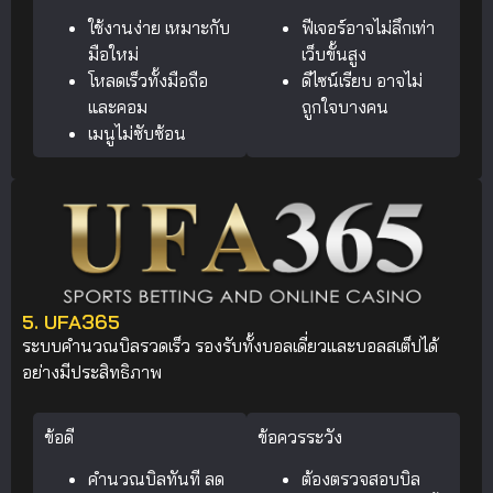
ใช้งานง่าย เหมาะกับ
ฟีเจอร์อาจไม่ลึกเท่า
มือใหม่
เว็บขั้นสูง
โหลดเร็วทั้งมือถือ
ดีไซน์เรียบ อาจไม่
และคอม
ถูกใจบางคน
เมนูไม่ซับซ้อน
5. UFA365
ระบบคำนวณบิลรวดเร็ว รองรับทั้งบอลเดี่ยวและบอลสเต็ปได้
อย่างมีประสิทธิภาพ
ข้อดี
ข้อควรระวัง
คำนวณบิลทันที ลด
ต้องตรวจสอบบิล