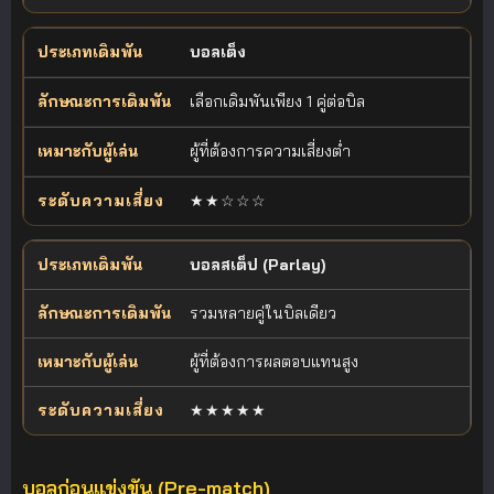
บอลเต็ง
เลือกเดิมพันเพียง 1 คู่ต่อบิล
ผู้ที่ต้องการความเสี่ยงต่ำ
★★☆☆☆
บอลสเต็ป (Parlay)
รวมหลายคู่ในบิลเดียว
ผู้ที่ต้องการผลตอบแทนสูง
★★★★★
บอลก่อนแข่งขัน (Pre-match)