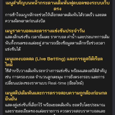
เมนูสำคัญบนหน้ากระดานเดิมพันฟุตบอลของระบบเว็บ
ตรง
การเข้าใจเมนูหลักจะช่วยให้เลือกตลาดเดิมพันได้รวดเร็ว และลด
ความผิดพลาดก่อนส่งบิล
เมนูราคาบอลและตารางแข่งขันประจำวัน
แสดงลีกแข่งขัน เวลาเริ่มเตะ ราคาบอล ค่าน้ำ และประเภทการเดิม
พันทั้งหมดของแต่ละคู่ สามารถเรียงข้อมูลตามลีกหรือช่วงเวลา
แข่งขันได้
เมนูแทงบอลสด (Live Betting) และการดูสถิติเรียล
ไทม์
ใช้สำหรับวางเดิมพันระหว่างการแข่งขัน พร้อมแสดงสถิติสำคัญ
เช่น การครองบอล จำนวนลูกเตะมุม การยิงตรงกรอบ และการ
เปลี่ยนแปลงของราคาแบบ Real-time (เรียลไทม์)
เมนูสลิปเดิมพันและการตรวจสอบความถูกต้องก่อนกด
ยืนยัน
แสดงคู่แข่งขันที่เลือกไว้ พร้อมยอดเดิมพัน ยอดรับโดยประมาณ
และรายละเอียดของแต่ละรายการ ควรตรวจสอบราคาบอลและ