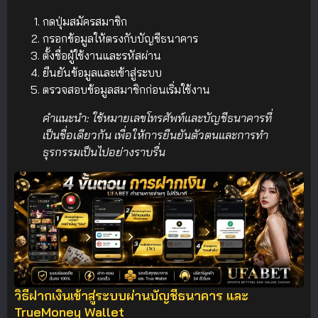
กดปุ่มสมัครสมาชิก
กรอกข้อมูลให้ตรงกับบัญชีธนาคาร
ตั้งชื่อผู้ใช้งานและรหัสผ่าน
ยืนยันข้อมูลและเข้าสู่ระบบ
ตรวจสอบข้อมูลสมาชิกก่อนเริ่มใช้งาน
คำแนะนำ: ใช้หมายเลขโทรศัพท์และบัญชีธนาคารที่
เป็นชื่อเดียวกัน เพื่อให้การยืนยันตัวตนและการทำ
ธุรกรรมเป็นไปอย่างราบรื่น
วิธีฝากเงินเข้าสู่ระบบผ่านบัญชีธนาคาร และ
TrueMoney Wallet