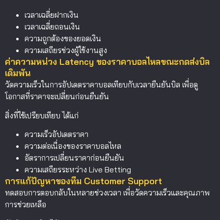
เวลาเฉลี่ยฝากเงิน
เวลาเฉลี่ยถอนเงิน
ความถูกต้องของยอดเงิน
ความเสถียรช่วงผู้ใช้งานสูง
ค่าความหน่วง Latency ของราคาบอลไหลขณะกดส่งบิล
เดิมพัน
วัดความเร็วในการอัปเดตราคาบอลเทียบกับเวลายืนยันบิล เพื่อดู
โอกาสที่ราคาจะเปลี่ยนก่อนยืนยัน
สิ่งที่ใช้เปรียบเทียบ ได้แก่
ความเร็วอัปเดตราคา
ความต่อเนื่องของราคาบอลไหล
อัตราการเปลี่ยนราคาก่อนยืนยัน
ความเสถียรระหว่าง Live Betting
การแก้ปัญหาของทีม Customer Support
ทดสอบการตอบกลับในหลายช่วงเวลา เพื่อวัดความเร็วและคุณภาพ
การช่วยเหลือ