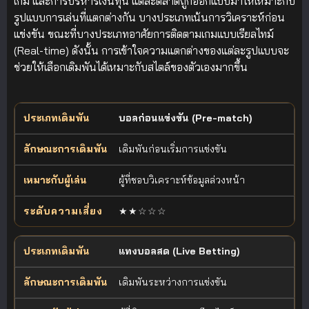
เกม และการบริหารเงินทุน แต่ละตลาดถูกออกแบบมาให้เหมาะกับ
รูปแบบการเล่นที่แตกต่างกัน บางประเภทเน้นการวิเคราะห์ก่อน
แข่งขัน ขณะที่บางประเภทอาศัยการติดตามเกมแบบเรียลไทม์
(Real-time) ดังนั้น การเข้าใจความแตกต่างของแต่ละรูปแบบจะ
ช่วยให้เลือกเดิมพันได้เหมาะกับสไตล์ของตัวเองมากขึ้น
ตารางเปรียบเทียบประเภทการเดิมพันฟุตบอล ลักษณะการเดิมพัน ผู้เล่นท
บอลก่อนแข่งขัน (Pre-match)
ประเภทเดิมพัน
ลักษณะการเดิมพัน
เหมาะกับผู้เล่น
เดิมพันก่อนเริ่มการแข่งขัน
ผู้ที่ชอบวิเคราะห์ข้อมูลล่วงหน้า
★★☆☆☆
แทงบอลสด (Live Betting)
เดิมพันระหว่างการแข่งขัน