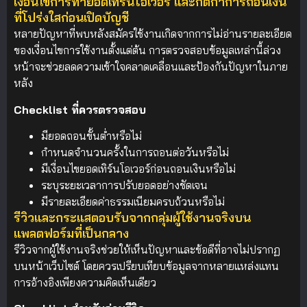
เงื่อนไขการทำยอดเทิร์นโอเวอร์ และกติกาการถอนเงิน
ที่โปร่งใสก่อนเปิดบัญชี
หลายปัญหาที่พบหลังสมัครใช้งานเกิดจากการไม่อ่านรายละเอียด
ของเงื่อนไขการใช้งานตั้งแต่ต้น การตรวจสอบข้อมูลเหล่านี้ล่วง
หน้าจะช่วยลดความเข้าใจคลาดเคลื่อนและป้องกันปัญหาในภาย
หลัง
Checklist ที่ควรตรวจสอบ
มียอดถอนขั้นต่ำหรือไม่
กำหนดจำนวนครั้งในการถอนต่อวันหรือไม่
มีเงื่อนไขยอดเทิร์นโอเวอร์ก่อนถอนเงินหรือไม่
ระบุระยะเวลาการปรับยอดอย่างชัดเจน
มีรายละเอียดค่าธรรมเนียมครบถ้วนหรือไม่
รีวิวและกระแสตอบรับจากกลุ่มผู้ใช้งานจริงบน
แพลตฟอร์มที่เป็นกลาง
รีวิวจากผู้ใช้งานจริงช่วยให้เห็นปัญหาและข้อดีที่อาจไม่ปรากฏ
บนหน้าเว็บไซต์ โดยควรเปรียบเทียบข้อมูลจากหลายแหล่งแทน
การอ้างอิงเพียงความคิดเห็นเดียว