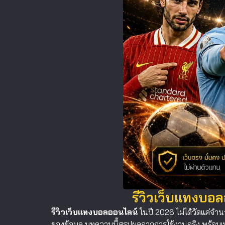
รีวิวเว็บแทงบอลอ
รีวิวเว็บแทงบอลออนไลน์
ในปี 2026 ไม่ได้วัดแค่จำ
ของข้อมูล บทความนี้สรุปผลจากการใช้งานจริง พร้อมเปรี