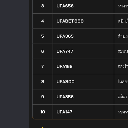
3
UFA656
ราคาบ
4
UFABET888
หน้าเ
5
UFA365
คำนว
6
UFA747
ระบบฝ
7
UFA169
รองรั
8
UFA800
โหลดห
9
UFA356
สมัคร
10
UFA147
รวมรา