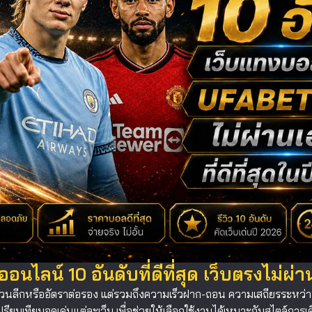
อนไลน์ 10 อันดับที่ดีที่สุด เว็บตรงไม่ผ่า
นวนลีกหรืออัตราต่อรอง แต่รวมถึงความเร็วฝาก-ถอน ความเสถียรระหว่
ยบเทียบจุดเด่นแต่ละเว็บ เพื่อช่วยให้เลือกใช้งานได้เหมาะกับสไตล์การเ