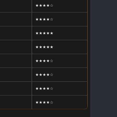
★★★★☆
★★★★☆
★★★★★
★★★★★
★★★★☆
★★★★☆
★★★★☆
★★★★☆