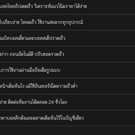
อลไหลอัปเดตเร็ว วิเคราะห์แนวโน้มราคาได้ง่าย
ว็บเรียบง่าย โหลดเร็ว ใช้งานสะดวกทุกอุปกรณ์
ณบิลบอลเดี่ยวและบอลสเต็ปรวดเร็ว
าก-ถอนอัตโนมัติ ปรับยอดรวดเร็ว
บการใช้งานผ่านมือถือเต็มรูปแบบ
น้าเดิมพันไว แม้ใช้อินเทอร์เน็ตความเร็วต่ำ
ง่าย ติดต่อทีมงานได้ตลอด 24 ชั่วโมง
คาบอลลีกดังและตลาดเดิมพันไว้ในบัญชีเดียว