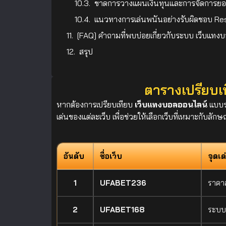
ขาดการวางแผนเงินทุนและการจัดการยอด
แนวทางการเล่นพนันอย่างรับผิดชอบ Re
[FAQ] คำถามที่พบบ่อยเกี่ยวกับระบบ เว็บแทง
สรุป
ตารางเปรียบเท
หากต้องการเปรียบเทียบ
เว็บแทงบอลออนไลน์
แบบร
เด่นของแต่ละเว็บ เพื่อช่วยให้เลือกเว็บที่เหมาะกับลัก
อันดับ
ชื่อเว็บ
จุดเ
1
UFABET236
ราคาส
2
UFABET168
ระบบเ