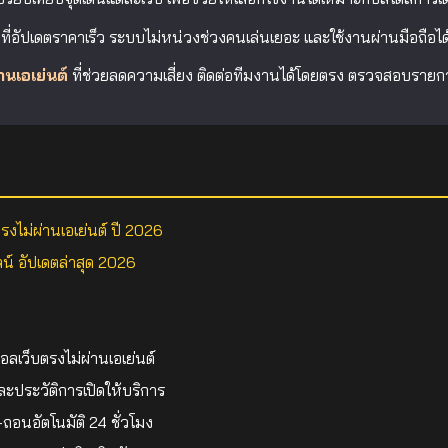
ที่อัปเดตราคาเร็ว ระบบไม่หน่วงช่วงคนเล่นเยอะ และใช้งานผ่านมือถือได้ล
นเอเย่นต์
ที่ช่วยลดความเสี่ยง ติดต่อทีมงานได้โดยตรง ตรวจสอบราย
บตรงไม่ผ่านเอเย่นต์ ปี 2026
น์ อัปเดตล่าสุด 2026
เว็บตรงไม่ผ่านเอเย่นต์
ะประวัติการเปิดให้บริการ
อนอัตโนมัติ 24 ชั่วโมง