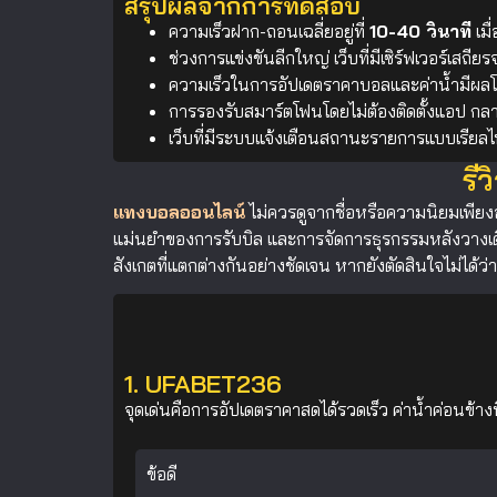
สรุปผลจากการทดสอบ
ความเร็วฝาก-ถอนเฉลี่ยอยู่ที่
10-40 วินาที
เมื
ช่วงการแข่งขันลีกใหญ่ เว็บที่มีเซิร์ฟเวอร์เสถ
ความเร็วในการอัปเดตราคาบอลและค่าน้ำมีผลโด
การรองรับสมาร์ตโฟนโดยไม่ต้องติดตั้งแอป 
เว็บที่มีระบบแจ้งเตือนสถานะรายการแบบเรียล
รี
แทงบอลออนไลน์
ไม่ควรดูจากชื่อหรือความนิยมเพีย
แม่นยำของการรับบิล และการจัดการธุรกรรมหลังวางเดิมพ
สังเกตที่แตกต่างกันอย่างชัดเจน หากยังตัดสินใจไม่ได้ว่
1. UFABET236
จุดเด่นคือการอัปเดตราคาสดได้รวดเร็ว ค่าน้ำค่อนข้
ข้อดี