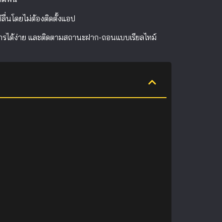
ื่นโดยไม่ต้องติดตั้งแอป
การได้ง่าย และติดตามสถานะฝาก-ถอนแบบเรียลไทม์