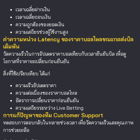
เวลาเฉลี่ยฝากเงิน
เวลาเฉลี่ยถอนเงิน
ความถูกต้องของยอดเงิน
ความเสถียรช่วงผู้ใช้งานสูง
ค่าความหน่วง Latency ของราคาบอลไหลขณะกดส่งบิล
เดิมพัน
วัดความเร็วในการอัปเดตราคาบอลเทียบกับเวลายืนยันบิล เพื่อดู
โอกาสที่ราคาจะเปลี่ยนก่อนยืนยัน
สิ่งที่ใช้เปรียบเทียบ ได้แก่
ความเร็วอัปเดตราคา
ความต่อเนื่องของราคาบอลไหล
อัตราการเปลี่ยนราคาก่อนยืนยัน
ความเสถียรระหว่าง Live Betting
การแก้ปัญหาของทีม Customer Support
ทดสอบการตอบกลับในหลายช่วงเวลา เพื่อวัดความเร็วและคุณภาพ
การช่วยเหลือ