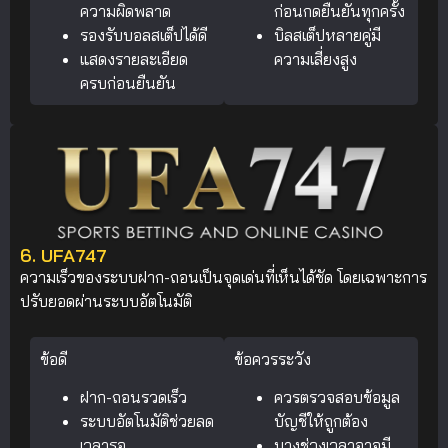
ความผิดพลาด
ก่อนกดยืนยันทุกครั้ง
รองรับบอลสเต็ปได้ดี
บิลสเต็ปหลายคู่มี
แสดงรายละเอียด
ความเสี่ยงสูง
ครบก่อนยืนยัน
6. UFA747
ความเร็วของระบบฝาก-ถอนเป็นจุดเด่นที่เห็นได้ชัด โดยเฉพาะการ
ปรับยอดผ่านระบบอัตโนมัติ
ข้อดี
ข้อควรระวัง
ฝาก-ถอนรวดเร็ว
ควรตรวจสอบข้อมูล
ระบบอัตโนมัติช่วยลด
บัญชีให้ถูกต้อง
เวลารอ
บางช่วงเวลาอาจมี