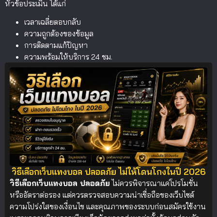
หัวข้อประเมิน ได้แก่
เวลาเฉลี่ยตอบกลับ
ความถูกต้องของข้อมูล
การติดตามแก้ปัญหา
ความพร้อมให้บริการ 24 ชม.
วิธีเลือกเว็บแทงบอล ปลอดภัย ไม่ให้โดนโกงในปี 2026
วิธีเลือกเว็บแทงบอล ปลอดภัย
ไม่ควรพิจารณาแค่โปรโมชั่น
หรืออัตราต่อรอง แต่ควรตรวจสอบความน่าเชื่อถือของเว็บไซต์
ความโปร่งใสของเงื่อนไข และคุณภาพของระบบก่อนสมัครใช้งาน