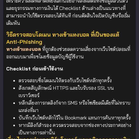
เพราะความผิดพลาดเพียงเล็กน้อยอาจส่งผลต่อทั้งข้อมูลส่วนตัว
และธุรกรรมทางการเงินได้ Checklist ด้านล่างเป็นแนวทางที่
สามารถนำไปใช้ตรวจสอบได้ทันที ก่อนตัดสินใจเปิดบัญชีหรือเริ่ม
เดิมพัน
วิธีตรวจสอบโดเมน ทางเข้าแทงบอล ที่เป็นของแท้
Anti-Phishing
ทางเข้าแทงบอล
ที่ถูกต้องช่วยลดความเสี่ยงจากเว็บไซต์ปลอมที่
ออกแบบมาเพื่อขโมยข้อมูลบัญชีผู้ใช้งาน
Checklist ก่อนเข้าใช้งาน
ตรวจสอบชื่อโดเมนให้ตรงกับเว็บไซต์หลักทุกครั้ง
สังเกตสัญลักษณ์ HTTPS และใบรับรอง SSL บน
เบราว์เซอร์
หลีกเลี่ยงการกดลิงก์จาก SMS หรือโซเชียลมีเดียที่ไม่ทราบ
แหล่งที่มา
บันทึกเว็บไซต์หลักไว้ใน Bookmark แทนการค้นหาทุกครั้ง
หากมีลิงก์สำรอง ควรตรวจสอบจากช่องทางประกาศอย่าง
เป็นทางการเท่านั้น