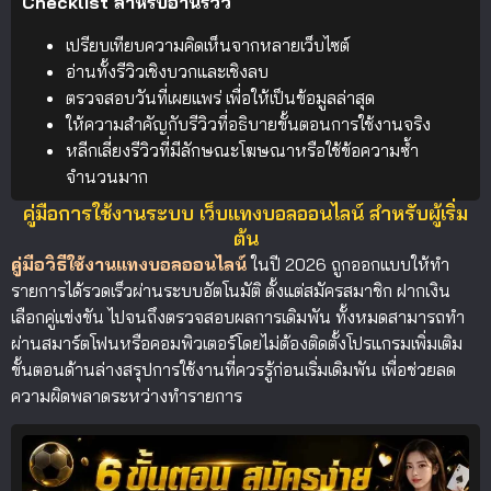
Checklist สำหรับอ่านรีวิว
เปรียบเทียบความคิดเห็นจากหลายเว็บไซต์
อ่านทั้งรีวิวเชิงบวกและเชิงลบ
ตรวจสอบวันที่เผยแพร่ เพื่อให้เป็นข้อมูลล่าสุด
ให้ความสำคัญกับรีวิวที่อธิบายขั้นตอนการใช้งานจริง
หลีกเลี่ยงรีวิวที่มีลักษณะโฆษณาหรือใช้ข้อความซ้ำ
จำนวนมาก
คู่มือการใช้งานระบบ เว็บแทงบอลออนไลน์ สำหรับผู้เริ่ม
ต้น
คู่มือวิธีใช้งานแทงบอลออนไลน์
ในปี 2026 ถูกออกแบบให้ทำ
รายการได้รวดเร็วผ่านระบบอัตโนมัติ ตั้งแต่สมัครสมาชิก ฝากเงิน
เลือกคู่แข่งขัน ไปจนถึงตรวจสอบผลการเดิมพัน ทั้งหมดสามารถทำ
ผ่านสมาร์ตโฟนหรือคอมพิวเตอร์โดยไม่ต้องติดตั้งโปรแกรมเพิ่มเติม
ขั้นตอนด้านล่างสรุปการใช้งานที่ควรรู้ก่อนเริ่มเดิมพัน เพื่อช่วยลด
ความผิดพลาดระหว่างทำรายการ