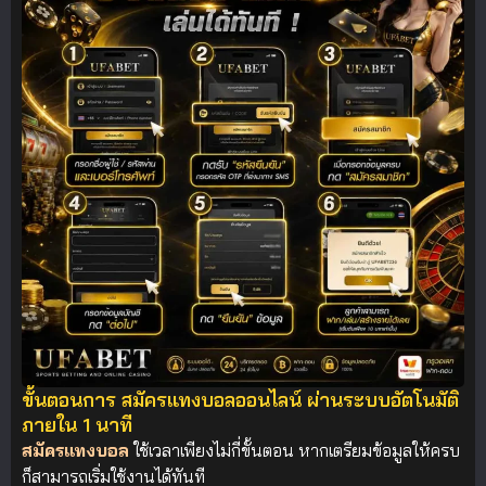
ขั้นตอนการ สมัครแทงบอลออนไลน์ ผ่านระบบอัตโนมัติ
ภายใน 1 นาที
สมัครแทงบอล
ใช้เวลาเพียงไม่กี่ขั้นตอน หากเตรียมข้อมูลให้ครบ
ก็สามารถเริ่มใช้งานได้ทันที