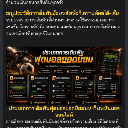
จำนวนเงินก่อนกดยืนยันทุกครั้ง
เมนูประวัติการเดิมพันย้อนหลังเพื่อวิเคราะห์ผลได้-เสีย
รวบรวมรายการเดิมพันที่ผ่านมา สามารถใช้ตรวจสอบผลการ
แข่งขัน วิเคราะห์กำไร-ขาดทุน และย้อนดูรูปแบบการเดิมพันของ
ตนเองเพื่อปรับกลยุทธ์ในอนาคต
ประเภทการเดิมพันฟุตบอลยอดนิยมบน เว็บพนันบอล
ออนไลน์
การเลือกประเภทเดิมพันมีผลต่อทั้งระดับความเสี่ยง วิธีวิเคราะห์