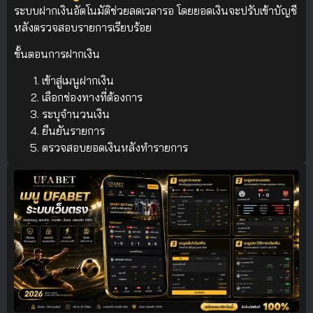
ระบบฝากเงินอัตโนมัติช่วยลดเวลารอ โดยยอดเงินจะปรับเข้าบัญชี
หลังตรวจสอบรายการเรียบร้อย
ขั้นตอนการฝากเงิน
เข้าสู่เมนูฝากเงิน
เลือกช่องทางที่ต้องการ
ระบุจำนวนเงิน
ยืนยันรายการ
ตรวจสอบยอดเงินหลังทำรายการ