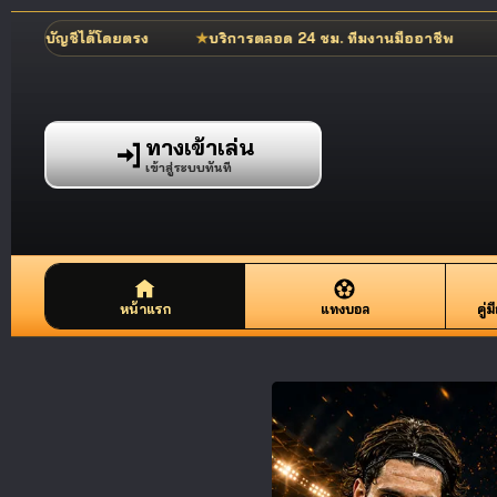
ญชีได้โดยตรง
บริการตลอด 24 ชม. ทีมงานมืออาชีพ
ฝาก-ถอน
ทางเข้าเล่น
เข้าสู่ระบบทันที
หน้าแรก
แทงบอล
คู่
รีวิวเว็บแทงบอลออ