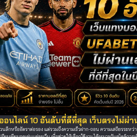
อนไลน์ 10 อันดับที่ดีที่สุด เว็บตรงไม่ผ่า
นวนลีกหรืออัตราต่อรอง แต่รวมถึงความเร็วฝาก-ถอน ความเสถียรระหว่
ยบเทียบจุดเด่นแต่ละเว็บ เพื่อช่วยให้เลือกใช้งานได้เหมาะกับสไตล์การเ