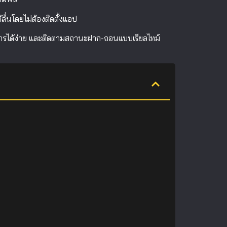
ื่นโดยไม่ต้องติดตั้งแอป
การได้ง่าย และติดตามสถานะฝาก-ถอนแบบเรียลไทม์