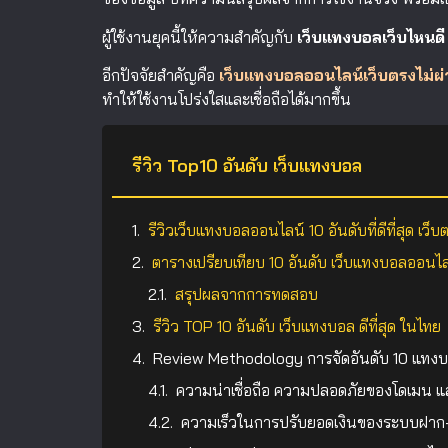
ผู้ใช้งานยุคนี้ให้ความสำคัญกับ
เว็บแทงบอลเว็บไหนดี
อีกปัจจัยสำคัญคือ
เว็บแทงบอลออนไลน์เว็บตรงไม่ผ่า
ทำให้ใช้งานโปร่งใสและเชื่อถือได้มากขึ้น
รีวิว Top10 อันดับ เว็บแทงบอล
รีวิวเว็บแทงบอลออนไลน์ 10 อันดับที่ดีที่สุด เว็
ตารางเปรียบเทียบ 10 อันดับ เว็บแทงบอลออนไล
สรุปผลจากการทดสอบ
รีวิว TOP 10 อันดับ เว็บแทงบอล ดีที่สุด ในไทย
Review Methodology การจัดอันดับ 10 แทงบอล
ความน่าเชื่อถือ ความปลอดภัยของโดเมน แล
ความเร็วในการปรับยอดเงินของระบบฝาก-ถ