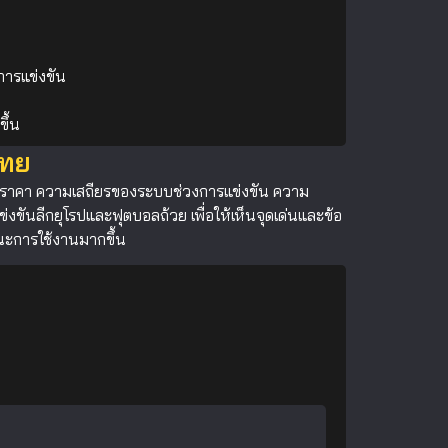
การแข่งขัน
ึ้น
ไทย
เดตราคา ความเสถียรของระบบช่วงการแข่งขัน ความ
งขันลีกยุโรปและฟุตบอลถ้วย เพื่อให้เห็นจุดเด่นและข้อ
ณะการใช้งานมากขึ้น