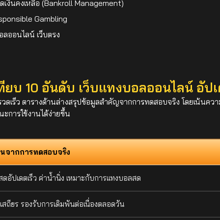
เงินคงเหลือ (Bankroll Management)
sponsible Gambling
บอลออนไลน์ เว็บตรง
ียบ 10 อันดับ เว็บแทงบอลออนไลน์ อัป
วดเร็ว ตารางด้านล่างสรุปข้อมูลสำคัญจากการทดสอบจริง โดยเน้นคว
ษณะการใช้งานได้ง่ายขึ้น
ด่นจากการทดสอบจริง
ดอัปเดตเร็ว ค่าน้ำนิ่ง เหมาะกับการแทงบอลสด
สถียร รองรับการเดิมพันต่อเนื่องตลอดวัน