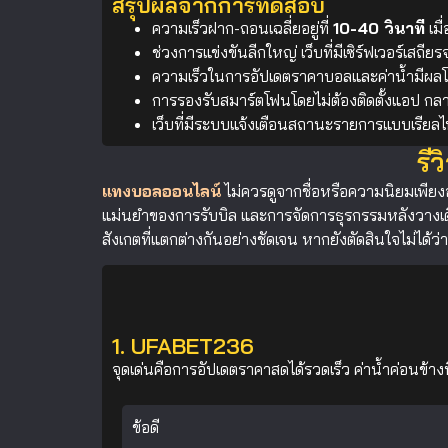
สรุปผลจากการทดสอบ
ความเร็วฝาก-ถอนเฉลี่ยอยู่ที่
10-40 วินาที
เมื
ช่วงการแข่งขันลีกใหญ่ เว็บที่มีเซิร์ฟเวอร์เสถ
ความเร็วในการอัปเดตราคาบอลและค่าน้ำมีผลโด
การรองรับสมาร์ตโฟนโดยไม่ต้องติดตั้งแอป 
เว็บที่มีระบบแจ้งเตือนสถานะรายการแบบเรียล
รี
แทงบอลออนไลน์
ไม่ควรดูจากชื่อหรือความนิยมเพีย
แม่นยำของการรับบิล และการจัดการธุรกรรมหลังวางเดิมพ
สังเกตที่แตกต่างกันอย่างชัดเจน หากยังตัดสินใจไม่ได้ว่
1. UFABET236
จุดเด่นคือการอัปเดตราคาสดได้รวดเร็ว ค่าน้ำค่อนข้
ข้อดี