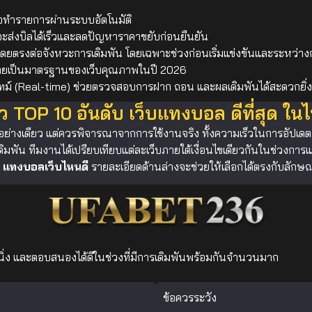
่อทำรายการผ่านระบบอัตโนมัติ
ียรจะส่งบิลได้เร็วและลดปัญหาราคาขยับก่อนยืนยัน
ยตรงต่อจังหวะการเดิมพัน โดยเฉพาะช่วงก่อนเริ่มแข่งขันและระหว่าง
กลายเป็นมาตรฐานของเว็บคุณภาพในปี 2026
ไทม์ (Real-time) ช่วยตรวจสอบการฝาก ถอน และผลเดิมพันได้สะดวกยิ่งข
วิว TOP 10 อันดับ เว็บแทงบอล ดีที่สุด ใน
งอย่างเดียว แต่ควรพิจารณาจากการใช้งานจริง ทั้งความเร็วในการอัป
ัน ทีมงานได้เปรียบเทียบแต่ละเว็บภายใต้เงื่อนไขเดียวกันในช่วงการแข่
า
แทงบอลเว็บไหนดี
รายละเอียดด้านล่างจะช่วยให้เลือกได้ตรงกับลักษ
างนิ่ง และตอบสนองได้ดีในช่วงที่มีการเดิมพันพร้อมกันจำนวนมาก
ข้อควรระวัง