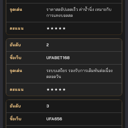
ราคาสดอัปเดตเร็ว ค่าน้ำนิ่ง เหมาะกับ
การแทงบอลสด
★★★★★
2
UFABET168
ระบบเสถียร รองรับการเดิมพันต่อเนื่อง
ตลอดวัน
★★★★★
3
UFA656