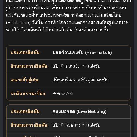
เกม และการบริหารเงินทุน แต่ละตลาดถูกออกแบบมาให้เหมาะกับ
รูปแบบการเล่นที่แตกต่างกัน บางประเภทเน้นการวิเคราะห์ก่อน
แข่งขัน ขณะที่บางประเภทอาศัยการติดตามเกมแบบเรียลไทม์
(Real-time) ดังนั้น การเข้าใจความแตกต่างของแต่ละรูปแบบจะ
ช่วยให้เลือกเดิมพันได้เหมาะกับสไตล์ของตัวเองมากขึ้น
ตารางเปรียบเทียบประเภทการเดิมพันฟุตบอล ลักษณะการเดิมพัน ผู้เล่นท
บอลก่อนแข่งขัน (Pre-match)
ประเภทเดิมพัน
ลักษณะการเดิมพัน
เหมาะกับผู้เล่น
เดิมพันก่อนเริ่มการแข่งขัน
ผู้ที่ชอบวิเคราะห์ข้อมูลล่วงหน้า
★★☆☆☆
แทงบอลสด (Live Betting)
เดิมพันระหว่างการแข่งขัน