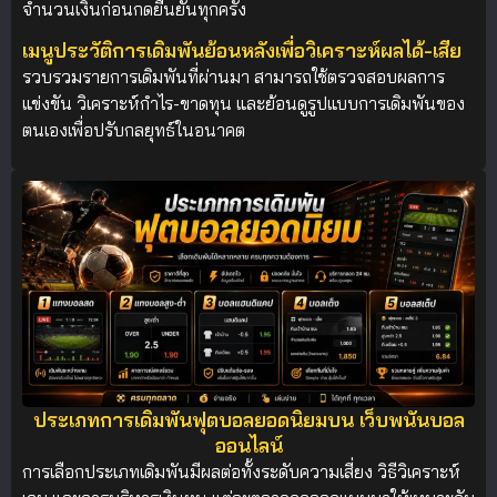
จำนวนเงินก่อนกดยืนยันทุกครั้ง
เมนูประวัติการเดิมพันย้อนหลังเพื่อวิเคราะห์ผลได้-เสีย
รวบรวมรายการเดิมพันที่ผ่านมา สามารถใช้ตรวจสอบผลการ
แข่งขัน วิเคราะห์กำไร-ขาดทุน และย้อนดูรูปแบบการเดิมพันของ
ตนเองเพื่อปรับกลยุทธ์ในอนาคต
ประเภทการเดิมพันฟุตบอลยอดนิยมบน เว็บพนันบอล
ออนไลน์
การเลือกประเภทเดิมพันมีผลต่อทั้งระดับความเสี่ยง วิธีวิเคราะห์