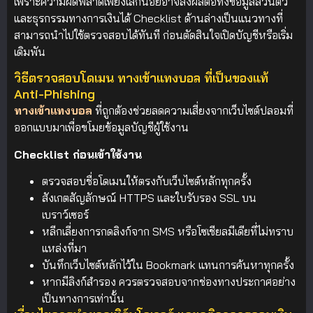
เพราะความผิดพลาดเพียงเล็กน้อยอาจส่งผลต่อทั้งข้อมูลส่วนตัว
และธุรกรรมทางการเงินได้ Checklist ด้านล่างเป็นแนวทางที่
สามารถนำไปใช้ตรวจสอบได้ทันที ก่อนตัดสินใจเปิดบัญชีหรือเริ่ม
เดิมพัน
วิธีตรวจสอบโดเมน ทางเข้าแทงบอล ที่เป็นของแท้
Anti-Phishing
ทางเข้าแทงบอล
ที่ถูกต้องช่วยลดความเสี่ยงจากเว็บไซต์ปลอมที่
ออกแบบมาเพื่อขโมยข้อมูลบัญชีผู้ใช้งาน
Checklist ก่อนเข้าใช้งาน
ตรวจสอบชื่อโดเมนให้ตรงกับเว็บไซต์หลักทุกครั้ง
สังเกตสัญลักษณ์ HTTPS และใบรับรอง SSL บน
เบราว์เซอร์
หลีกเลี่ยงการกดลิงก์จาก SMS หรือโซเชียลมีเดียที่ไม่ทราบ
แหล่งที่มา
บันทึกเว็บไซต์หลักไว้ใน Bookmark แทนการค้นหาทุกครั้ง
หากมีลิงก์สำรอง ควรตรวจสอบจากช่องทางประกาศอย่าง
เป็นทางการเท่านั้น