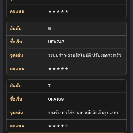
★★★★★
6
UFA747
ระบบฝาก-ถอนอัตโนมัติ ปรับยอดรวดเร็ว
★★★★★
7
UFA169
รองรับการใช้งานผ่านมือถือเต็มรูปแบบ
★★★★☆