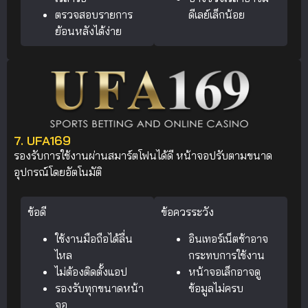
ตรวจสอบรายการ
ดีเลย์เล็กน้อย
ย้อนหลังได้ง่าย
7. UFA169
รองรับการใช้งานผ่านสมาร์ตโฟนได้ดี หน้าจอปรับตามขนาด
อุปกรณ์โดยอัตโนมัติ
ข้อดี
ข้อควรระวัง
ใช้งานมือถือได้ลื่น
อินเทอร์เน็ตช้าอาจ
ไหล
กระทบการใช้งาน
ไม่ต้องติดตั้งแอป
หน้าจอเล็กอาจดู
รองรับทุกขนาดหน้า
ข้อมูลไม่ครบ
จอ