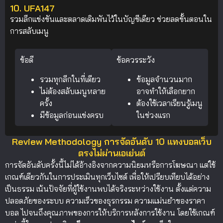
10. UFA147
รวมลีกแข่งขันและตลาดเดิมพันไว้ในบัญชีเดียว ช่วยลดขั้นตอนใน
การสลับเมนู
ข้อดี
ข้อควรระวัง
รวมทุกลีกในที่เดียว
ข้อมูลจำนวนมาก
ไม่ต้องสลับเมนูหลาย
อาจทำให้เลือกยาก
ครั้ง
ต้องใช้เวลาเรียนรู้เมนู
มีข้อมูลก่อนแข่งครบ
ในช่วงแรก
Review Methodology การจัดอันดับ 10 แทงบอลเว็บ
ตรงไม่ผ่านเอเย่นต์
การจัดอันดับครั้งนี้ไม่ได้อ้างอิงจากความนิยมหรือการโฆษณา แต่ใช้
เกณฑ์เดียวกันในการประเมินทุกเว็บไซต์ เพื่อให้เปรียบเทียบได้อย่าง
เป็นธรรม เน้นปัจจัยที่ผู้ใช้งานพบได้จริงระหว่างใช้งาน ตั้งแต่ความ
ปลอดภัยของระบบ ความเร็วของธุรกรรม ความแม่นยำของราคา
บอล ไปจนถึงคุณภาพของการให้บริการหลังการใช้งาน โดยใช้เกณฑ์