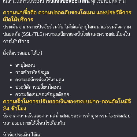
เหล่านี้ในการประเมิน
เว็บแทงบอลออนไลน์
ทุกเว็บในบทความ
ความน่าเชื่อถือ ความปลอดภัยของโดเมน และประวัติการ
เปิดให้บริการ
ประเมินจากหลายปัจจัยร่วมกัน ไม่ใช่แค่อายุโดเมน แต่รวมถึงความ
ปลอดภัย (SSL/TLS) ความเสถียรของเว็บไซต์ และความต่อเนื่องใน
การให้บริการ
สิ่งที่ตรวจสอบ ได้แก่
อายุโดเมน
การเข้ารหัสข้อมูล
ความเสถียรช่วงใช้งานสูง
ประวัติการเปลี่ยนโดเมน
ความชัดเจนของข้อมูลติดต่อ
ความเร็วในการปรับยอดเงินของระบบฝาก-ถอนอัตโนมัติ
24 ชั่วโมง
วัดจากความเร็วและความสม่ำเสมอของการทำธุรกรรม โดยทดสอบ
หลายรอบภายใต้เงื่อนไขเดียวกัน
หัวข้อประเมิน ได้แก่