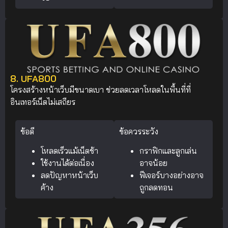
8. UFA800
โครงสร้างหน้าเว็บมีขนาดเบา ช่วยลดเวลาโหลดในพื้นที่ที่
อินเทอร์เน็ตไม่เสถียร
ข้อดี
ข้อควรระวัง
โหลดเร็วแม้เน็ตช้า
กราฟิกและลูกเล่น
ใช้งานได้ต่อเนื่อง
อาจน้อย
ลดปัญหาหน้าเว็บ
ฟีเจอร์บางอย่างอาจ
ค้าง
ถูกลดทอน