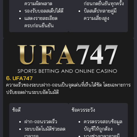
ความผิดพลาด
ก่อนกดยืนยันทุกครั้ง
รองรับบอลสเต็ปได้ดี
บิลสเต็ปหลายคู่มี
แสดงรายละเอียด
ความเสี่ยงสูง
ครบก่อนยืนยัน
6. UFA747
ความเร็วของระบบฝาก-ถอนเป็นจุดเด่นที่เห็นได้ชัด โดยเฉพาะการ
ปรับยอดผ่านระบบอัตโนมัติ
ข้อดี
ข้อควรระวัง
ฝาก-ถอนรวดเร็ว
ควรตรวจสอบข้อมูล
ระบบอัตโนมัติช่วยลด
บัญชีให้ถูกต้อง
เวลารอ
บางช่วงเวลาอาจมี