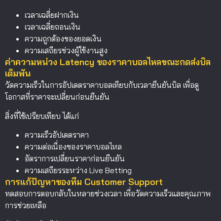
เวลาเฉลี่ยฝากเงิน
เวลาเฉลี่ยถอนเงิน
ความถูกต้องของยอดเงิน
ความเสถียรช่วงผู้ใช้งานสูง
ค่าความหน่วง Latency ของราคาบอลไหลขณะกดส่งบิล
เดิมพัน
วัดความเร็วในการอัปเดตราคาบอลเทียบกับเวลายืนยันบิล เพื่อดู
โอกาสที่ราคาจะเปลี่ยนก่อนยืนยัน
สิ่งที่ใช้เปรียบเทียบ ได้แก่
ความเร็วอัปเดตราคา
ความต่อเนื่องของราคาบอลไหล
อัตราการเปลี่ยนราคาก่อนยืนยัน
ความเสถียรระหว่าง Live Betting
การแก้ปัญหาของทีม Customer Support
ทดสอบการตอบกลับในหลายช่วงเวลา เพื่อวัดความเร็วและคุณภาพ
การช่วยเหลือ