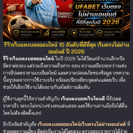
เอเย่นต์ มั่นคงปลอดภัย
จ่ายจริงทุกบิล
รีวิวเว็บแทงบอลออนไลน์ 10 อันดับที่ดีที่สุด เว็บตรงไม่ผ่าน
เอเย่นต์ ปี 2026
รีวิวเว็บแทงบอลออนไลน์
ในปี 2026 ไม่ได้วัดแค่จำนวนลีกหรือ
อัตราต่อรอง แต่รวมถึงความเร็วฝาก-ถอน ความเสถียรระหว่างแข่ง
การอัปเดตราคาแบบเรียลไทม์ และความปลอดภัยของข้อมูล บทความ
นี้สรุปผลจากการใช้งานจริง พร้อมเปรียบเทียบจุดเด่นแต่ละเว็บ เพื่อ
ช่วยให้เลือกใช้งานได้เหมาะกับสไตล์การเดิมพัน
ผู้ใช้งานยุคนี้ให้ความสำคัญกับ
เว็บแทงบอลเว็บไหนดี
ที่อัปเดต
ราคาเร็ว ระบบไม่หน่วงช่วงคนเล่นเยอะ และใช้งานผ่านมือถือได้ลื่น
โดยไม่ต้องติดตั้งแอป
อีกปัจจัยสำคัญคือ
เว็บแทงบอลออนไลน์เว็บตรงไม่ผ่านเอเย่นต์
ที่
ช่วยลดความเสี่ยง ติดต่อทีมงานได้โดยตรง ตรวจสอบรายการได้ง่าย