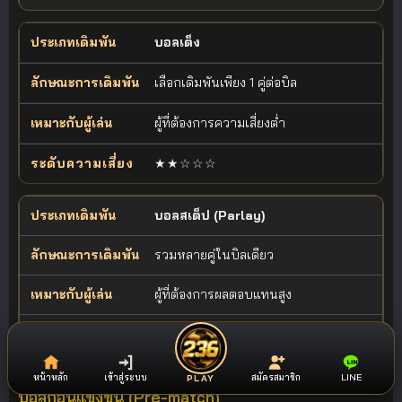
บอลเต็ง
เลือกเดิมพันเพียง 1 คู่ต่อบิล
ผู้ที่ต้องการความเสี่ยงต่ำ
★★☆☆☆
บอลสเต็ป (Parlay)
รวมหลายคู่ในบิลเดียว
ผู้ที่ต้องการผลตอบแทนสูง
★★★★★
หน้าหลัก
เข้าสู่ระบบ
สมัครสมาชิก
LINE
PLAY
บอลก่อนแข่งขัน (Pre-match)