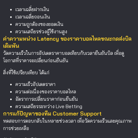
เวลาเฉลี่ยฝากเงิน
เวลาเฉลี่ยถอนเงิน
ความถูกต้องของยอดเงิน
ความเสถียรช่วงผู้ใช้งานสูง
ค่าความหน่วง Latency ของราคาบอลไหลขณะกดส่งบิล
เดิมพัน
วัดความเร็วในการอัปเดตราคาบอลเทียบกับเวลายืนยันบิล เพื่อดู
โอกาสที่ราคาจะเปลี่ยนก่อนยืนยัน
สิ่งที่ใช้เปรียบเทียบ ได้แก่
ความเร็วอัปเดตราคา
ความต่อเนื่องของราคาบอลไหล
อัตราการเปลี่ยนราคาก่อนยืนยัน
ความเสถียรระหว่าง Live Betting
การแก้ปัญหาของทีม Customer Support
ทดสอบการตอบกลับในหลายช่วงเวลา เพื่อวัดความเร็วและคุณภาพ
การช่วยเหลือ