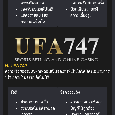
ความผิดพลาด
ก่อนกดยืนยันทุกครั้ง
รองรับบอลสเต็ปได้ดี
บิลสเต็ปหลายคู่มี
แสดงรายละเอียด
ความเสี่ยงสูง
ครบก่อนยืนยัน
6. UFA747
ความเร็วของระบบฝาก-ถอนเป็นจุดเด่นที่เห็นได้ชัด โดยเฉพาะการ
ปรับยอดผ่านระบบอัตโนมัติ
ข้อดี
ข้อควรระวัง
ฝาก-ถอนรวดเร็ว
ควรตรวจสอบข้อมูล
ระบบอัตโนมัติช่วยลด
บัญชีให้ถูกต้อง
เวลารอ
บางช่วงเวลาอาจมี