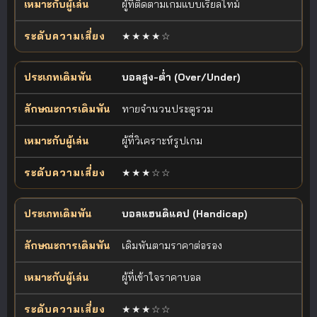
ผู้ที่ติดตามเกมแบบเรียลไทม์
★★★★☆
บอลสูง-ต่ำ (Over/Under)
ทายจำนวนประตูรวม
ผู้ที่วิเคราะห์รูปเกม
★★★☆☆
บอลแฮนดิแคป (Handicap)
เดิมพันตามราคาต่อรอง
ผู้ที่เข้าใจราคาบอล
★★★☆☆