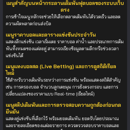
เมนูสำคัญบนหน้ากระดานเดิมพันฟุตบอลของระบบเว็บ
ตรง
การเข้าใจเมนูหลักจะช่วยให้เลือกตลาดเดิมพันได้รวดเร็ว และลด
ความผิดพลาดก่อนส่งบิล
เมนูราคาบอลและตารางแข่งขันประจำวัน
แสดงลีกแข่งขัน เวลาเริ่มเตะ ราคาบอล ค่าน้ำ และประเภทการเดิม
พันทั้งหมดของแต่ละคู่ สามารถเรียงข้อมูลตามลีกหรือช่วงเวลา
แข่งขันได้
เมนูแทงบอลสด (Live Betting) และการดูสถิติเรียล
ไทม์
ใช้สำหรับวางเดิมพันระหว่างการแข่งขัน พร้อมแสดงสถิติสำคัญ
เช่น การครองบอล จำนวนลูกเตะมุม การยิงตรงกรอบ และการ
เปลี่ยนแปลงของราคาแบบ Real-time (เรียลไทม์)
เมนูสลิปเดิมพันและการตรวจสอบความถูกต้องก่อนกด
ยืนยัน
แสดงคู่แข่งขันที่เลือกไว้ พร้อมยอดเดิมพัน ยอดรับโดยประมาณ
และรายละเอียดของแต่ละรายการ ควรตรวจสอบราคาบอลและ