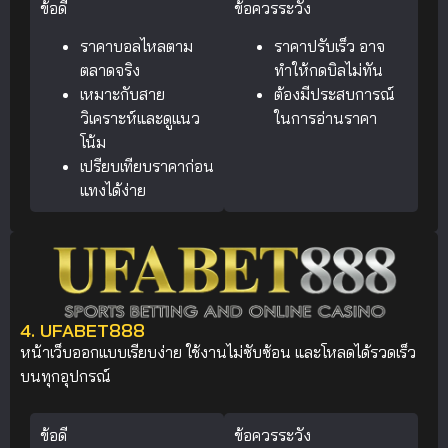
ข้อดี
ข้อควรระวัง
ราคาบอลไหลตาม
ราคาปรับเร็ว อาจ
ตลาดจริง
ทำให้กดบิลไม่ทัน
เหมาะกับสาย
ต้องมีประสบการณ์
วิเคราะห์และดูแนว
ในการอ่านราคา
โน้ม
เปรียบเทียบราคาก่อน
แทงได้ง่าย
4. UFABET888
หน้าเว็บออกแบบเรียบง่าย ใช้งานไม่ซับซ้อน และโหลดได้รวดเร็ว
บนทุกอุปกรณ์
ข้อดี
ข้อควรระวัง