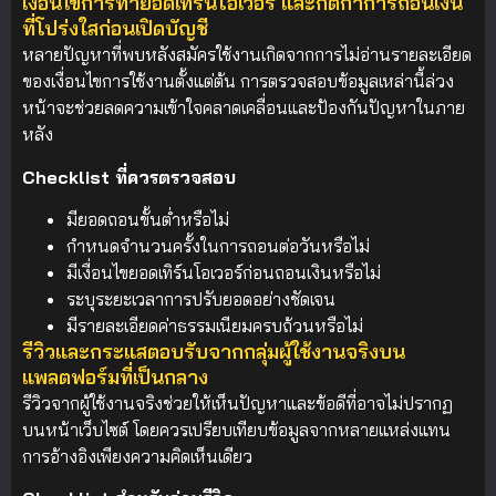
เงื่อนไขการทำยอดเทิร์นโอเวอร์ และกติกาการถอนเงิน
ที่โปร่งใสก่อนเปิดบัญชี
หลายปัญหาที่พบหลังสมัครใช้งานเกิดจากการไม่อ่านรายละเอียด
ของเงื่อนไขการใช้งานตั้งแต่ต้น การตรวจสอบข้อมูลเหล่านี้ล่วง
หน้าจะช่วยลดความเข้าใจคลาดเคลื่อนและป้องกันปัญหาในภาย
หลัง
Checklist ที่ควรตรวจสอบ
มียอดถอนขั้นต่ำหรือไม่
กำหนดจำนวนครั้งในการถอนต่อวันหรือไม่
มีเงื่อนไขยอดเทิร์นโอเวอร์ก่อนถอนเงินหรือไม่
ระบุระยะเวลาการปรับยอดอย่างชัดเจน
มีรายละเอียดค่าธรรมเนียมครบถ้วนหรือไม่
รีวิวและกระแสตอบรับจากกลุ่มผู้ใช้งานจริงบน
แพลตฟอร์มที่เป็นกลาง
รีวิวจากผู้ใช้งานจริงช่วยให้เห็นปัญหาและข้อดีที่อาจไม่ปรากฏ
บนหน้าเว็บไซต์ โดยควรเปรียบเทียบข้อมูลจากหลายแหล่งแทน
การอ้างอิงเพียงความคิดเห็นเดียว