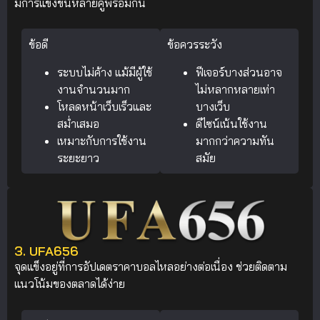
มีการแข่งขันหลายคู่พร้อมกัน
ข้อดี
ข้อควรระวัง
ระบบไม่ค้าง แม้มีผู้ใช้
ฟีเจอร์บางส่วนอาจ
งานจำนวนมาก
ไม่หลากหลายเท่า
โหลดหน้าเว็บเร็วและ
บางเว็บ
สม่ำเสมอ
ดีไซน์เน้นใช้งาน
เหมาะกับการใช้งาน
มากกว่าความทัน
ระยะยาว
สมัย
3. UFA656
จุดแข็งอยู่ที่การอัปเดตราคาบอลไหลอย่างต่อเนื่อง ช่วยติดตาม
แนวโน้มของตลาดได้ง่าย