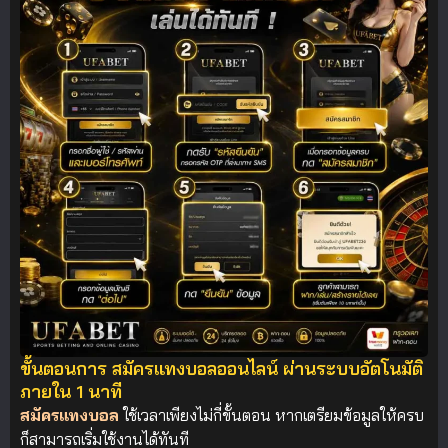
ขั้นตอนการ สมัครแทงบอลออนไลน์ ผ่านระบบอัตโนมัติ
ภายใน 1 นาที
สมัครแทงบอล
ใช้เวลาเพียงไม่กี่ขั้นตอน หากเตรียมข้อมูลให้ครบ
ก็สามารถเริ่มใช้งานได้ทันที