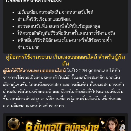
Checklist สำหรับอ่านรีวิว
เปรียบเทียบความคิดเห็นจากหลายเว็บไซต์
อ่านทั้งรีวิวเชิงบวกและเชิงลบ
ตรวจสอบวันที่เผยแพร่ เพื่อให้เป็นข้อมูลล่าสุด
ให้ความสำคัญกับรีวิวที่อธิบายขั้นตอนการใช้งานจริง
หลีกเลี่ยงรีวิวที่มีลักษณะโฆษณาหรือใช้ข้อความซ้ำ
จำนวนมาก
คู่มือการใช้งานระบบ เว็บแทงบอลออนไลน์ สำหรับผู้เริ่ม
ต้น
คู่มือวิธีใช้งานแทงบอลออนไลน์
ในปี 2026 ถูกออกแบบให้ทำ
รายการได้รวดเร็วผ่านระบบอัตโนมัติ ตั้งแต่สมัครสมาชิก ฝากเงิน
เลือกคู่แข่งขัน ไปจนถึงตรวจสอบผลการเดิมพัน ทั้งหมดสามารถทำ
ผ่านสมาร์ตโฟนหรือคอมพิวเตอร์โดยไม่ต้องติดตั้งโปรแกรมเพิ่มเติม
ขั้นตอนด้านล่างสรุปการใช้งานที่ควรรู้ก่อนเริ่มเดิมพัน เพื่อช่วยลด
ความผิดพลาดระหว่างทำรายการ