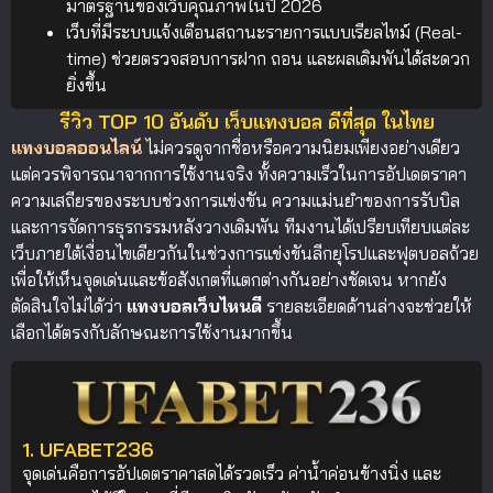
มาตรฐานของเว็บคุณภาพในปี 2026
เว็บที่มีระบบแจ้งเตือนสถานะรายการแบบเรียลไทม์ (Real-
time) ช่วยตรวจสอบการฝาก ถอน และผลเดิมพันได้สะดวก
ยิ่งขึ้น
รีวิว TOP 10 อันดับ เว็บแทงบอล ดีที่สุด ในไทย
แทงบอลออนไลน์
ไม่ควรดูจากชื่อหรือความนิยมเพียงอย่างเดียว
แต่ควรพิจารณาจากการใช้งานจริง ทั้งความเร็วในการอัปเดตราคา
ความเสถียรของระบบช่วงการแข่งขัน ความแม่นยำของการรับบิล
และการจัดการธุรกรรมหลังวางเดิมพัน ทีมงานได้เปรียบเทียบแต่ละ
เว็บภายใต้เงื่อนไขเดียวกันในช่วงการแข่งขันลีกยุโรปและฟุตบอลถ้วย
เพื่อให้เห็นจุดเด่นและข้อสังเกตที่แตกต่างกันอย่างชัดเจน หากยัง
ตัดสินใจไม่ได้ว่า
แทงบอลเว็บไหนดี
รายละเอียดด้านล่างจะช่วยให้
เลือกได้ตรงกับลักษณะการใช้งานมากขึ้น
1. UFABET236
จุดเด่นคือการอัปเดตราคาสดได้รวดเร็ว ค่าน้ำค่อนข้างนิ่ง และ