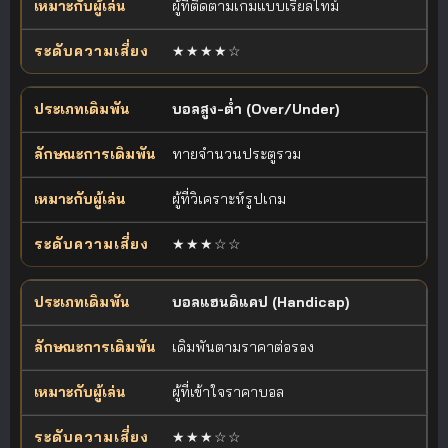
ผู้ที่ติดตามเกมแบบเรียลไทม์
★★★★☆
บอลสูง-ต่ำ (Over/Under)
ทายจำนวนประตูรวม
ผู้ที่วิเคราะห์รูปเกม
★★★☆☆
บอลแฮนดิแคป (Handicap)
เดิมพันตามราคาต่อรอง
ผู้ที่เข้าใจราคาบอล
★★★☆☆