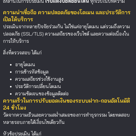
เหล่านี้ในการประเมิน
เว็บแทงบอลออนไลน์
ทุกเว็บในบทความ
ความน่าเชื่อถือ ความปลอดภัยของโดเมน และประวัติการ
เปิดให้บริการ
ประเมินจากหลายปัจจัยร่วมกัน ไม่ใช่แค่อายุโดเมน แต่รวมถึงความ
ปลอดภัย (SSL/TLS) ความเสถียรของเว็บไซต์ และความต่อเนื่องใน
การให้บริการ
สิ่งที่ตรวจสอบ ได้แก่
อายุโดเมน
การเข้ารหัสข้อมูล
ความเสถียรช่วงใช้งานสูง
ประวัติการเปลี่ยนโดเมน
ความชัดเจนของข้อมูลติดต่อ
ความเร็วในการปรับยอดเงินของระบบฝาก-ถอนอัตโนมัติ
24 ชั่วโมง
วัดจากความเร็วและความสม่ำเสมอของการทำธุรกรรม โดยทดสอบ
หลายรอบภายใต้เงื่อนไขเดียวกัน
หัวข้อประเมิน ได้แก่