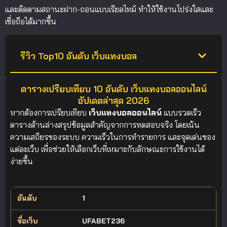
และติดตามสถานะฝาก-ถอนแบบเรียลไทม์ ทำให้ใช้งานโปร่งใสและ
เชื่อถือได้มากขึ้น
รีวิว Top10 อันดับ เว็บแทงบอล
ตารางเปรียบเทียบ 10 อันดับ เว็บแทงบอลออนไลน์
อัปเดตล่าสุด 2026
หากต้องการเปรียบเทียบ
เว็บแทงบอลออนไลน์
แบบรวดเร็ว
ตารางด้านล่างสรุปข้อมูลสำคัญจากการทดสอบจริง โดยเน้น
ความเสถียรของระบบ ความเร็วในการทำรายการ และจุดเด่นของ
แต่ละเว็บ เพื่อช่วยให้เลือกเว็บที่เหมาะกับลักษณะการใช้งานได้
ง่ายขึ้น
1
อันดับ
ชื่อเว็บ
จุดเด่นจากการทดสอบจริง
คะแนน
UFABET236