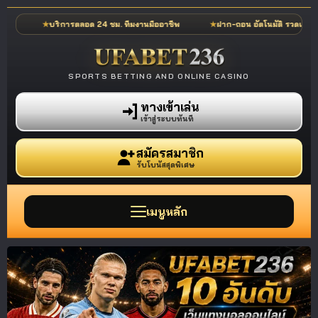
บริการตลอด 24 ชม. ทีมงานมืออาชีพ
ฝาก-ถอน อัตโนมัติ รวดเร็วภายในไม่กี่วินาท
SPORTS BETTING AND ONLINE CASINO
ทางเข้าเล่น
เข้าสู่ระบบทันที
สมัครสมาชิก
รับโบนัสสุดพิเศษ
เมนูหลัก
รีวิวเว็บแทงบอลออนไลน์
10 อันดับ เว็บตรงไม่ผ่าน