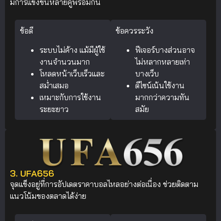
มีการแข่งขันหลายคู่พร้อมกัน
ข้อดี
ข้อควรระวัง
ระบบไม่ค้าง แม้มีผู้ใช้
ฟีเจอร์บางส่วนอาจ
งานจำนวนมาก
ไม่หลากหลายเท่า
โหลดหน้าเว็บเร็วและ
บางเว็บ
สม่ำเสมอ
ดีไซน์เน้นใช้งาน
เหมาะกับการใช้งาน
มากกว่าความทัน
ระยะยาว
สมัย
3. UFA656
จุดแข็งอยู่ที่การอัปเดตราคาบอลไหลอย่างต่อเนื่อง ช่วยติดตาม
แนวโน้มของตลาดได้ง่าย