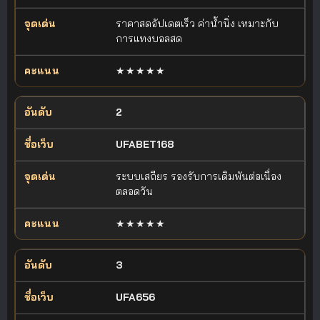
ราคาสดอัปเดตเร็ว ค่าน้ำนิ่ง เหมาะกับ
การแทงบอลสด
★★★★★
2
UFABET168
ระบบเสถียร รองรับการเดิมพันต่อเนื่อง
ตลอดวัน
★★★★★
3
UFA656