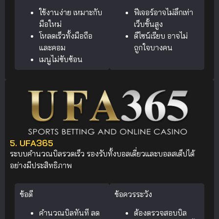
ใช้งานง่าย เหมาะกับ
ฟีเจอร์อาจไม่ลึกเท่า
มือใหม่
เว็บขั้นสูง
โหลดเร็วทั้งมือถือ
ดีไซน์เรียบ อาจไม่
และคอม
ถูกใจบางคน
เมนูไม่ซับซ้อน
5. UFA365
ระบบคำนวณบิลรวดเร็ว รองรับทั้งบอลเดี่ยวและบอลสเต็ปได้
อย่างมีประสิทธิภาพ
ข้อดี
ข้อควรระวัง
คำนวณบิลทันที ลด
ต้องตรวจสอบบิล