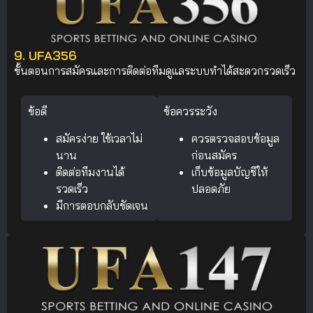
9. UFA356
ขั้นตอนการสมัครและการติดต่อทีมดูแลระบบทำได้สะดวกรวดเร็ว
ข้อดี
ข้อควรระวัง
สมัครง่าย ใช้เวลาไม่
ควรตรวจสอบข้อมูล
นาน
ก่อนสมัคร
ติดต่อทีมงานได้
เก็บข้อมูลบัญชีให้
รวดเร็ว
ปลอดภัย
มีการตอบกลับชัดเจน