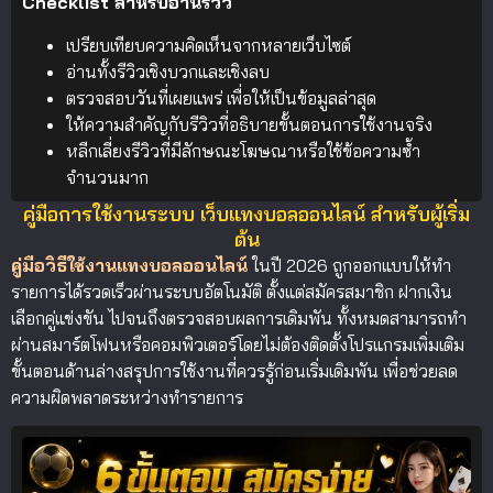
Checklist สำหรับอ่านรีวิว
เปรียบเทียบความคิดเห็นจากหลายเว็บไซต์
อ่านทั้งรีวิวเชิงบวกและเชิงลบ
ตรวจสอบวันที่เผยแพร่ เพื่อให้เป็นข้อมูลล่าสุด
ให้ความสำคัญกับรีวิวที่อธิบายขั้นตอนการใช้งานจริง
หลีกเลี่ยงรีวิวที่มีลักษณะโฆษณาหรือใช้ข้อความซ้ำ
จำนวนมาก
คู่มือการใช้งานระบบ เว็บแทงบอลออนไลน์ สำหรับผู้เริ่ม
ต้น
คู่มือวิธีใช้งานแทงบอลออนไลน์
ในปี 2026 ถูกออกแบบให้ทำ
รายการได้รวดเร็วผ่านระบบอัตโนมัติ ตั้งแต่สมัครสมาชิก ฝากเงิน
เลือกคู่แข่งขัน ไปจนถึงตรวจสอบผลการเดิมพัน ทั้งหมดสามารถทำ
ผ่านสมาร์ตโฟนหรือคอมพิวเตอร์โดยไม่ต้องติดตั้งโปรแกรมเพิ่มเติม
ขั้นตอนด้านล่างสรุปการใช้งานที่ควรรู้ก่อนเริ่มเดิมพัน เพื่อช่วยลด
ความผิดพลาดระหว่างทำรายการ