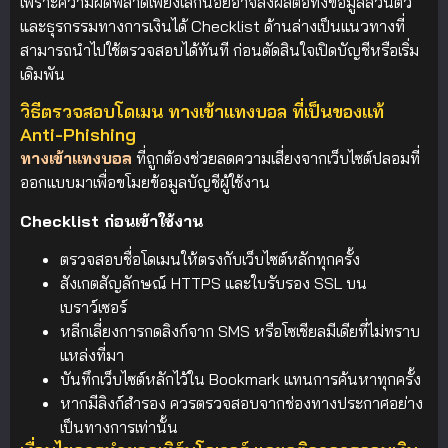
เพราะความผิดพลาดเพียงเล็กน้อยอาจส่งผลต่อทั้งข้อมูลส่วนตัว
และธุรกรรมทางการเงินได้ Checklist ด้านล่างเป็นแนวทางที่
สามารถนำไปใช้ตรวจสอบได้ทันที ก่อนตัดสินใจเปิดบัญชีหรือเริ่ม
เดิมพัน
วิธีตรวจสอบโดเมน ทางเข้าแทงบอล ที่เป็นของแท้
Anti-Phishing
ทางเข้าแทงบอล
ที่ถูกต้องช่วยลดความเสี่ยงจากเว็บไซต์ปลอมที่
ออกแบบมาเพื่อขโมยข้อมูลบัญชีผู้ใช้งาน
Checklist ก่อนเข้าใช้งาน
ตรวจสอบชื่อโดเมนให้ตรงกับเว็บไซต์หลักทุกครั้ง
สังเกตสัญลักษณ์ HTTPS และใบรับรอง SSL บน
เบราว์เซอร์
หลีกเลี่ยงการกดลิงก์จาก SMS หรือโซเชียลมีเดียที่ไม่ทราบ
แหล่งที่มา
บันทึกเว็บไซต์หลักไว้ใน Bookmark แทนการค้นหาทุกครั้ง
หากมีลิงก์สำรอง ควรตรวจสอบจากช่องทางประกาศอย่าง
เป็นทางการเท่านั้น