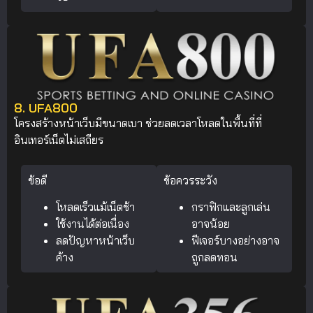
8. UFA800
โครงสร้างหน้าเว็บมีขนาดเบา ช่วยลดเวลาโหลดในพื้นที่ที่
อินเทอร์เน็ตไม่เสถียร
ข้อดี
ข้อควรระวัง
โหลดเร็วแม้เน็ตช้า
กราฟิกและลูกเล่น
ใช้งานได้ต่อเนื่อง
อาจน้อย
ลดปัญหาหน้าเว็บ
ฟีเจอร์บางอย่างอาจ
ค้าง
ถูกลดทอน