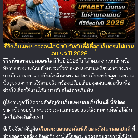
เอเย่นต์ มั่นคงปลอดภัย
จ่ายจริงทุกบิล
รีวิวเว็บแทงบอลออนไลน์ 10 อันดับที่ดีที่สุด เว็บตรงไม่ผ่าน
เอเย่นต์ ปี 2026
รีวิวเว็บแทงบอลออนไลน์
ในปี 2026 ไม่ได้วัดแค่จำนวนลีกหรือ
อัตราต่อรอง แต่รวมถึงความเร็วฝาก-ถอน ความเสถียรระหว่างแข่ง
การอัปเดตราคาแบบเรียลไทม์ และความปลอดภัยของข้อมูล บทความ
นี้สรุปผลจากการใช้งานจริง พร้อมเปรียบเทียบจุดเด่นแต่ละเว็บ เพื่อ
ช่วยให้เลือกใช้งานได้เหมาะกับสไตล์การเดิมพัน
ผู้ใช้งานยุคนี้ให้ความสำคัญกับ
เว็บแทงบอลเว็บไหนดี
ที่อัปเดต
ราคาเร็ว ระบบไม่หน่วงช่วงคนเล่นเยอะ และใช้งานผ่านมือถือได้ลื่น
โดยไม่ต้องติดตั้งแอป
อีกปัจจัยสำคัญคือ
เว็บแทงบอลออนไลน์เว็บตรงไม่ผ่านเอเย่นต์
ที่
ช่วยลดความเสี่ยง ติดต่อทีมงานได้โดยตรง ตรวจสอบรายการได้ง่าย