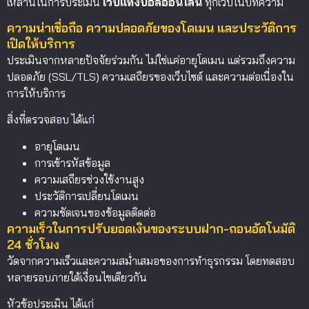
เหล่านี้ในการประเมิน
เว็บแทงบอลออนไลน์
ทุกเว็บในบทความ
ความน่าเชื่อถือ ความปลอดภัยของโดเมน และประวัติการ
เปิดให้บริการ
ประเมินจากหลายปัจจัยร่วมกัน ไม่ใช่แค่อายุโดเมน แต่รวมถึงความ
ปลอดภัย (SSL/TLS) ความเสถียรของเว็บไซต์ และความต่อเนื่องใน
การให้บริการ
สิ่งที่ตรวจสอบ ได้แก่
อายุโดเมน
การเข้ารหัสข้อมูล
ความเสถียรช่วงใช้งานสูง
ประวัติการเปลี่ยนโดเมน
ความชัดเจนของข้อมูลติดต่อ
ความเร็วในการปรับยอดเงินของระบบฝาก-ถอนอัตโนมัติ
24 ชั่วโมง
วัดจากความเร็วและความสม่ำเสมอของการทำธุรกรรม โดยทดสอบ
หลายรอบภายใต้เงื่อนไขเดียวกัน
หัวข้อประเมิน ได้แก่