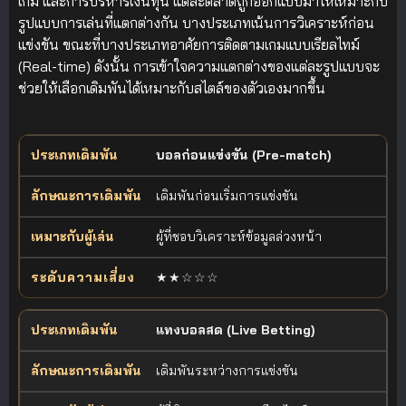
เกม และการบริหารเงินทุน แต่ละตลาดถูกออกแบบมาให้เหมาะกับ
รูปแบบการเล่นที่แตกต่างกัน บางประเภทเน้นการวิเคราะห์ก่อน
แข่งขัน ขณะที่บางประเภทอาศัยการติดตามเกมแบบเรียลไทม์
(Real-time) ดังนั้น การเข้าใจความแตกต่างของแต่ละรูปแบบจะ
ช่วยให้เลือกเดิมพันได้เหมาะกับสไตล์ของตัวเองมากขึ้น
ตารางเปรียบเทียบประเภทการเดิมพันฟุตบอล ลักษณะการเดิมพัน ผู้เล่นท
บอลก่อนแข่งขัน (Pre-match)
ประเภทเดิมพัน
ลักษณะการเดิมพัน
เหมาะกับผู้เล่น
เดิมพันก่อนเริ่มการแข่งขัน
ผู้ที่ชอบวิเคราะห์ข้อมูลล่วงหน้า
★★☆☆☆
แทงบอลสด (Live Betting)
เดิมพันระหว่างการแข่งขัน