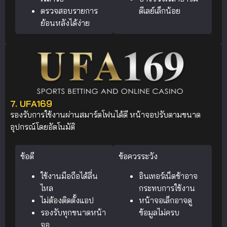
ตรวจสอบรายการ
ดีเลย์เล็กน้อย
ย้อนหลังได้ง่าย
7. UFA169
รองรับการใช้งานผ่านสมาร์ตโฟนได้ดี หน้าจอปรับตามขนาด
อุปกรณ์โดยอัตโนมัติ
ข้อดี
ข้อควรระวัง
ใช้งานมือถือได้ลื่น
อินเทอร์เน็ตช้าอาจ
ไหล
กระทบการใช้งาน
ไม่ต้องติดตั้งแอป
หน้าจอเล็กอาจดู
รองรับทุกขนาดหน้า
ข้อมูลไม่ครบ
จอ