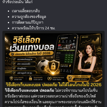
หัวข้อประเมิน ได้แก่
เวลาเฉลี่ยตอบกลับ
ความถูกต้องของข้อมูล
การติดตามแก้ปัญหา
ความพร้อมให้บริการ 24 ชม.
วิธีเลือกเว็บแทงบอล ปลอดภัย ไม่ให้โดนโกงในปี 2026
วิธีเลือกเว็บแทงบอล ปลอดภัย
ไม่ควรพิจารณาแค่โปรโมชั่น
หรืออัตราต่อรอง แต่ควรตรวจสอบความน่าเชื่อถือของเว็บไซต์
ความโปร่งใสของเงื่อนไข และคุณภาพของระบบก่อนสมัครใช้งาน