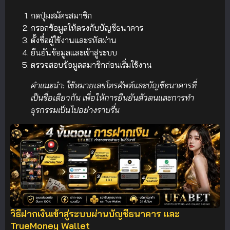
กดปุ่มสมัครสมาชิก
กรอกข้อมูลให้ตรงกับบัญชีธนาคาร
ตั้งชื่อผู้ใช้งานและรหัสผ่าน
ยืนยันข้อมูลและเข้าสู่ระบบ
ตรวจสอบข้อมูลสมาชิกก่อนเริ่มใช้งาน
คำแนะนำ: ใช้หมายเลขโทรศัพท์และบัญชีธนาคารที่
เป็นชื่อเดียวกัน เพื่อให้การยืนยันตัวตนและการทำ
ธุรกรรมเป็นไปอย่างราบรื่น
วิธีฝากเงินเข้าสู่ระบบผ่านบัญชีธนาคาร และ
TrueMoney Wallet