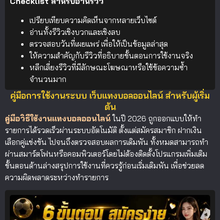
Checklist สำหรับอ่านรีวิว
เปรียบเทียบความคิดเห็นจากหลายเว็บไซต์
อ่านทั้งรีวิวเชิงบวกและเชิงลบ
ตรวจสอบวันที่เผยแพร่ เพื่อให้เป็นข้อมูลล่าสุด
ให้ความสำคัญกับรีวิวที่อธิบายขั้นตอนการใช้งานจริง
หลีกเลี่ยงรีวิวที่มีลักษณะโฆษณาหรือใช้ข้อความซ้ำ
จำนวนมาก
คู่มือการใช้งานระบบ เว็บแทงบอลออนไลน์ สำหรับผู้เริ่ม
ต้น
คู่มือวิธีใช้งานแทงบอลออนไลน์
ในปี 2026 ถูกออกแบบให้ทำ
รายการได้รวดเร็วผ่านระบบอัตโนมัติ ตั้งแต่สมัครสมาชิก ฝากเงิน
เลือกคู่แข่งขัน ไปจนถึงตรวจสอบผลการเดิมพัน ทั้งหมดสามารถทำ
ผ่านสมาร์ตโฟนหรือคอมพิวเตอร์โดยไม่ต้องติดตั้งโปรแกรมเพิ่มเติม
ขั้นตอนด้านล่างสรุปการใช้งานที่ควรรู้ก่อนเริ่มเดิมพัน เพื่อช่วยลด
ความผิดพลาดระหว่างทำรายการ