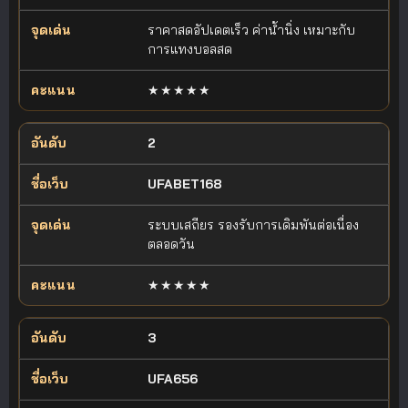
ราคาสดอัปเดตเร็ว ค่าน้ำนิ่ง เหมาะกับ
การแทงบอลสด
★★★★★
2
UFABET168
ระบบเสถียร รองรับการเดิมพันต่อเนื่อง
ตลอดวัน
★★★★★
3
UFA656