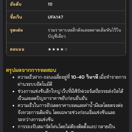
10
UFA147
รวมราคาบอลลีกดังและตลาดเดิมพันไว้ใน
บัญชีเดียว
★★★★☆
สรุปผลจากการทดสอบ
ความเร็วฝาก-ถอนเฉลี่ยอยู่ที่
10-40 วินาที
เมื่อทำรายการ
ผ่านระบบอัตโนมัติ
ช่วงการแข่งขันลีกใหญ่ เว็บที่มีเซิร์ฟเวอร์เสถียรจะส่งบิลได้
เร็วและลดปัญหาราคาขยับก่อนยืนยัน
ความเร็วในการอัปเดตราคาบอลและค่าน้ำมีผลโดยตรงต่อ
จังหวะการเดิมพัน โดยเฉพาะช่วงก่อนเริ่มแข่งขันและ
ระหว่างการแข่งขัน
การรองรับสมาร์ตโฟนโดยไม่ต้องติดตั้งแอป กลายเป็น