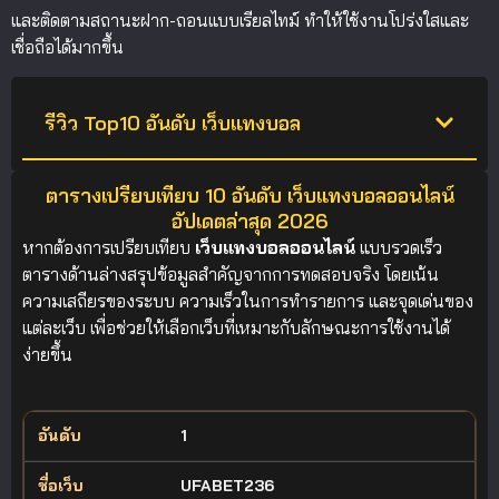
และติดตามสถานะฝาก-ถอนแบบเรียลไทม์ ทำให้ใช้งานโปร่งใสและ
เชื่อถือได้มากขึ้น
รีวิว Top10 อันดับ เว็บแทงบอล
ตารางเปรียบเทียบ 10 อันดับ เว็บแทงบอลออนไลน์
อัปเดตล่าสุด 2026
หากต้องการเปรียบเทียบ
เว็บแทงบอลออนไลน์
แบบรวดเร็ว
ตารางด้านล่างสรุปข้อมูลสำคัญจากการทดสอบจริง โดยเน้น
ความเสถียรของระบบ ความเร็วในการทำรายการ และจุดเด่นของ
แต่ละเว็บ เพื่อช่วยให้เลือกเว็บที่เหมาะกับลักษณะการใช้งานได้
ง่ายขึ้น
1
อันดับ
ชื่อเว็บ
จุดเด่นจากการทดสอบจริง
คะแนน
UFABET236