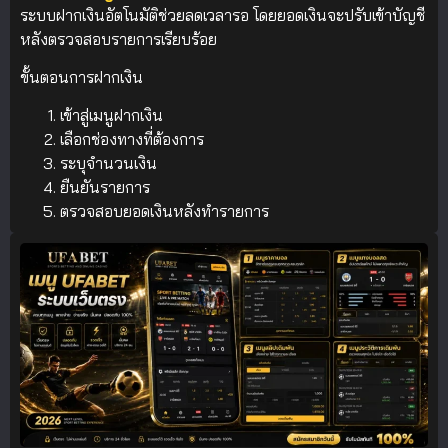
ระบบฝากเงินอัตโนมัติช่วยลดเวลารอ โดยยอดเงินจะปรับเข้าบัญชี
หลังตรวจสอบรายการเรียบร้อย
ขั้นตอนการฝากเงิน
เข้าสู่เมนูฝากเงิน
เลือกช่องทางที่ต้องการ
ระบุจำนวนเงิน
ยืนยันรายการ
ตรวจสอบยอดเงินหลังทำรายการ