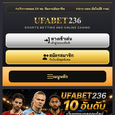
บริการตลอด 24 ชม. ทีมงานมืออาชีพ
ฝาก-ถอน อัตโนมัติ รวดเร็วภายในไม่กี่วินา
SPORTS BETTING AND ONLINE CASINO
ทางเข้าเล่น
เข้าสู่ระบบทันที
สมัครสมาชิก
รับโบนัสสุดพิเศษ
เมนูหลัก
รีวิวเว็บแทงบอลออนไลน์
10 อันดับ เว็บตรงไม่ผ่าน