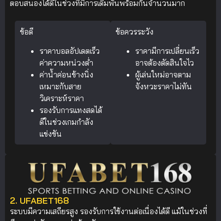
ตอบสนองได้ดีในช่วงที่มีการเดิมพันพร้อมกันจำนวนมาก
ข้อดี
ข้อควรระวัง
ราคาบอลอัปเดตเร็ว
ราคามีการเปลี่ยนเร็ว
ค่าความหน่วงต่ำ
อาจต้องตัดสินใจไว
ค่าน้ำค่อนข้างนิ่ง
ผู้เล่นใหม่อาจตาม
เหมาะกับสาย
จังหวะราคาไม่ทัน
วิเคราะห์ราคา
รองรับการแทงสดได้
ดีในช่วงเกมกำลัง
แข่งขัน
2. UFABET168
ระบบมีความเสถียรสูง รองรับการใช้งานต่อเนื่องได้ดี แม้ในช่วงที่