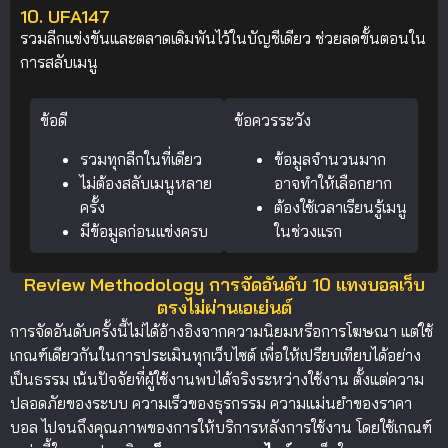
10. UFA147
รวมลีกแข่งขันและตลาดเดิมพันไว้ในบัญชีเดียว ช่วยลดขั้นตอนใน
การสลับเมนู
ข้อดี
ข้อควรระวัง
รวมทุกลีกในที่เดียว
ข้อมูลจำนวนมาก
ไม่ต้องสลับเมนูหลาย
อาจทำให้เลือกยาก
ครั้ง
ต้องใช้เวลาเรียนรู้เมนู
มีข้อมูลก่อนแข่งครบ
ในช่วงแรก
Review Methodology การจัดอันดับ 10 แทงบอลเว็บ
ตรงไม่ผ่านเอเย่นต์
การจัดอันดับครั้งนี้ไม่ได้อ้างอิงจากความนิยมหรือการโฆษณา แต่ใช้
เกณฑ์เดียวกันในการประเมินทุกเว็บไซต์ เพื่อให้เปรียบเทียบได้อย่าง
เป็นธรรม เน้นปัจจัยที่ผู้ใช้งานพบได้จริงระหว่างใช้งาน ตั้งแต่ความ
ปลอดภัยของระบบ ความเร็วของธุรกรรม ความแม่นยำของราคา
บอล ไปจนถึงคุณภาพของการให้บริการหลังการใช้งาน โดยใช้เกณฑ์