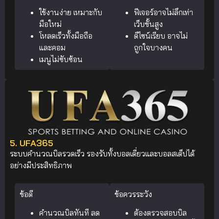
ใช้งานง่าย เหมาะกับ
ฟีเจอร์อาจไม่ลึกเท่า
มือใหม่
เว็บขั้นสูง
โหลดเร็วทั้งมือถือ
ดีไซน์เรียบ อาจไม่
และคอม
ถูกใจบางคน
เมนูไม่ซับซ้อน
5. UFA365
ระบบคำนวณบิลรวดเร็ว รองรับทั้งบอลเดี่ยวและบอลสเต็ปได้
อย่างมีประสิทธิภาพ
ข้อดี
ข้อควรระวัง
คำนวณบิลทันที ลด
ต้องตรวจสอบบิล