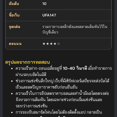
10
UFA147
รวมราคาบอลลีกดังและตลาดเดิมพันไว้ใน
บัญชีเดียว
★★★★☆
สรุปผลจากการทดสอบ
ความเร็วฝาก-ถอนเฉลี่ยอยู่ที่
10-40 วินาที
เมื่อทำรายการ
ผ่านระบบอัตโนมัติ
ช่วงการแข่งขันลีกใหญ่ เว็บที่มีเซิร์ฟเวอร์เสถียรจะส่งบิลได้
เร็วและลดปัญหาราคาขยับก่อนยืนยัน
ความเร็วในการอัปเดตราคาบอลและค่าน้ำมีผลโดยตรงต่อ
จังหวะการเดิมพัน โดยเฉพาะช่วงก่อนเริ่มแข่งขันและ
ระหว่างการแข่งขัน
การรองรับสมาร์ตโฟนโดยไม่ต้องติดตั้งแอป กลายเป็น