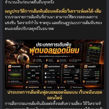
จำนวนเงินก่อนกดยืนยันทุกครั้ง
เมนูประวัติการเดิมพันย้อนหลังเพื่อวิเคราะห์ผลได้-เสีย
รวบรวมรายการเดิมพันที่ผ่านมา สามารถใช้ตรวจสอบผลการ
แข่งขัน วิเคราะห์กำไร-ขาดทุน และย้อนดูรูปแบบการเดิมพันของ
ตนเองเพื่อปรับกลยุทธ์ในอนาคต
ประเภทการเดิมพันฟุตบอลยอดนิยมบน เว็บพนันบอล
ออนไลน์
การเลือกประเภทเดิมพันมีผลต่อทั้งระดับความเสี่ยง วิธีวิเคราะห์