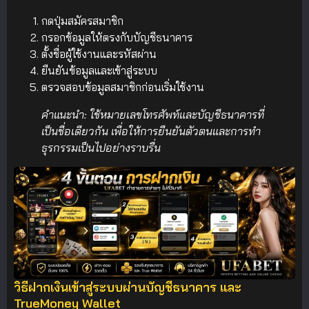
กดปุ่มสมัครสมาชิก
กรอกข้อมูลให้ตรงกับบัญชีธนาคาร
ตั้งชื่อผู้ใช้งานและรหัสผ่าน
ยืนยันข้อมูลและเข้าสู่ระบบ
ตรวจสอบข้อมูลสมาชิกก่อนเริ่มใช้งาน
คำแนะนำ: ใช้หมายเลขโทรศัพท์และบัญชีธนาคารที่
เป็นชื่อเดียวกัน เพื่อให้การยืนยันตัวตนและการทำ
ธุรกรรมเป็นไปอย่างราบรื่น
วิธีฝากเงินเข้าสู่ระบบผ่านบัญชีธนาคาร และ
TrueMoney Wallet