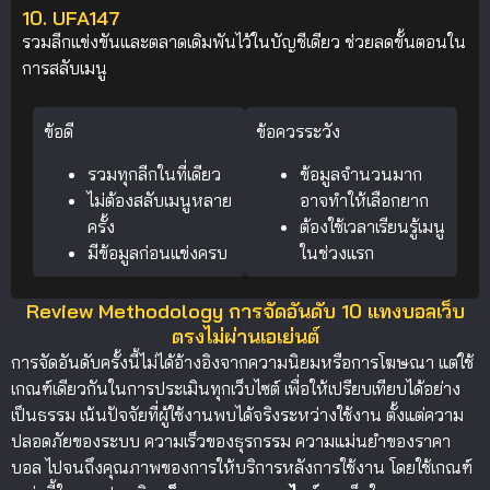
10. UFA147
รวมลีกแข่งขันและตลาดเดิมพันไว้ในบัญชีเดียว ช่วยลดขั้นตอนใน
การสลับเมนู
ข้อดี
ข้อควรระวัง
รวมทุกลีกในที่เดียว
ข้อมูลจำนวนมาก
ไม่ต้องสลับเมนูหลาย
อาจทำให้เลือกยาก
ครั้ง
ต้องใช้เวลาเรียนรู้เมนู
มีข้อมูลก่อนแข่งครบ
ในช่วงแรก
Review Methodology การจัดอันดับ 10 แทงบอลเว็บ
ตรงไม่ผ่านเอเย่นต์
การจัดอันดับครั้งนี้ไม่ได้อ้างอิงจากความนิยมหรือการโฆษณา แต่ใช้
เกณฑ์เดียวกันในการประเมินทุกเว็บไซต์ เพื่อให้เปรียบเทียบได้อย่าง
เป็นธรรม เน้นปัจจัยที่ผู้ใช้งานพบได้จริงระหว่างใช้งาน ตั้งแต่ความ
ปลอดภัยของระบบ ความเร็วของธุรกรรม ความแม่นยำของราคา
บอล ไปจนถึงคุณภาพของการให้บริการหลังการใช้งาน โดยใช้เกณฑ์