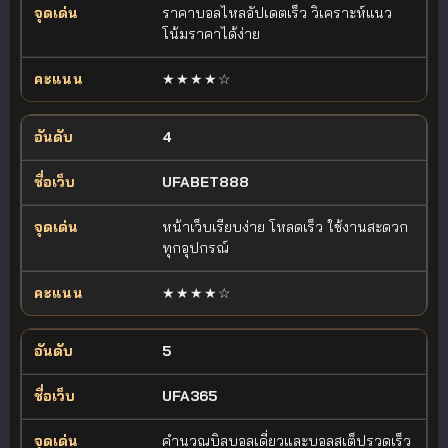
ราคาบอลไหลอัปเดตเร็ว วิเคราะห์แนว
โน้มราคาได้ง่าย
★★★★☆
4
UFABET888
หน้าเว็บเรียบง่าย โหลดเร็ว ใช้งานสะดวก
ทุกอุปกรณ์
★★★★☆
5
UFA365
คำนวณบิลบอลเดี่ยวและบอลสเต็ปรวดเร็ว