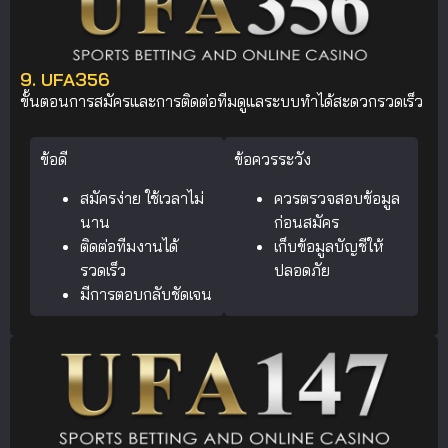
9. UFA356
ขั้นตอนการสมัครและการติดต่อทีมดูแลระบบทำได้สะดวกรวดเร็ว
ข้อดี
ข้อควรระวัง
สมัครง่าย ใช้เวลาไม่
ควรตรวจสอบข้อมูล
นาน
ก่อนสมัคร
ติดต่อทีมงานได้
เก็บข้อมูลบัญชีให้
รวดเร็ว
ปลอดภัย
มีการตอบกลับชัดเจน