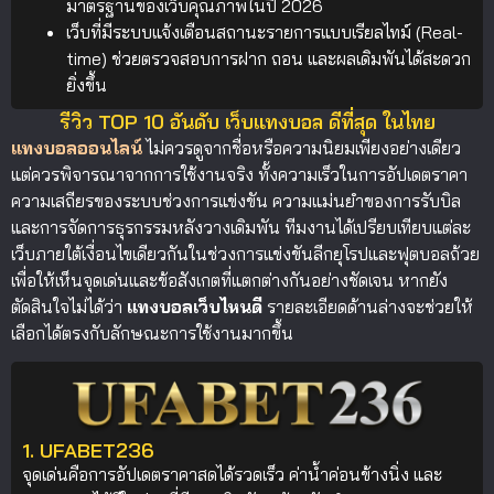
มาตรฐานของเว็บคุณภาพในปี 2026
เว็บที่มีระบบแจ้งเตือนสถานะรายการแบบเรียลไทม์ (Real-
time) ช่วยตรวจสอบการฝาก ถอน และผลเดิมพันได้สะดวก
ยิ่งขึ้น
รีวิว TOP 10 อันดับ เว็บแทงบอล ดีที่สุด ในไทย
แทงบอลออนไลน์
ไม่ควรดูจากชื่อหรือความนิยมเพียงอย่างเดียว
แต่ควรพิจารณาจากการใช้งานจริง ทั้งความเร็วในการอัปเดตราคา
ความเสถียรของระบบช่วงการแข่งขัน ความแม่นยำของการรับบิล
และการจัดการธุรกรรมหลังวางเดิมพัน ทีมงานได้เปรียบเทียบแต่ละ
เว็บภายใต้เงื่อนไขเดียวกันในช่วงการแข่งขันลีกยุโรปและฟุตบอลถ้วย
เพื่อให้เห็นจุดเด่นและข้อสังเกตที่แตกต่างกันอย่างชัดเจน หากยัง
ตัดสินใจไม่ได้ว่า
แทงบอลเว็บไหนดี
รายละเอียดด้านล่างจะช่วยให้
เลือกได้ตรงกับลักษณะการใช้งานมากขึ้น
1. UFABET236
จุดเด่นคือการอัปเดตราคาสดได้รวดเร็ว ค่าน้ำค่อนข้างนิ่ง และ