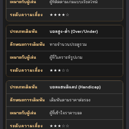
ผู้ที่ติดตามเกมแบบเรียลไทม์
★★★★☆
บอลสูง-ต่ำ (Over/Under)
ทายจำนวนประตูรวม
ผู้ที่วิเคราะห์รูปเกม
★★★☆☆
บอลแฮนดิแคป (Handicap)
เดิมพันตามราคาต่อรอง
ผู้ที่เข้าใจราคาบอล
★★★☆☆