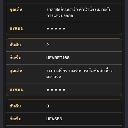
ราคาสดอัปเดตเร็ว ค่าน้ำนิ่ง เหมาะกับ
การแทงบอลสด
★★★★★
2
UFABET168
ระบบเสถียร รองรับการเดิมพันต่อเนื่อง
ตลอดวัน
★★★★★
3
UFA656