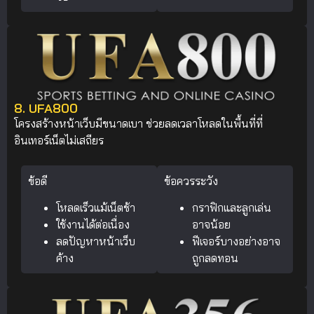
8. UFA800
โครงสร้างหน้าเว็บมีขนาดเบา ช่วยลดเวลาโหลดในพื้นที่ที่
อินเทอร์เน็ตไม่เสถียร
ข้อดี
ข้อควรระวัง
โหลดเร็วแม้เน็ตช้า
กราฟิกและลูกเล่น
ใช้งานได้ต่อเนื่อง
อาจน้อย
ลดปัญหาหน้าเว็บ
ฟีเจอร์บางอย่างอาจ
ค้าง
ถูกลดทอน