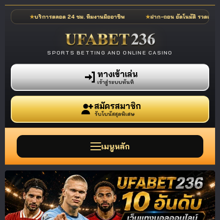
บริการตลอด 24 ชม. ทีมงานมืออาชีพ
ฝาก-ถอน อัตโนมัติ รวดเร็วภายในไม่กี่วินา
SPORTS BETTING AND ONLINE CASINO
ทางเข้าเล่น
เข้าสู่ระบบทันที
สมัครสมาชิก
รับโบนัสสุดพิเศษ
เมนูหลัก
รีวิวเว็บแทงบอลออนไลน์
10 อันดับ เว็บตรงไม่ผ่าน