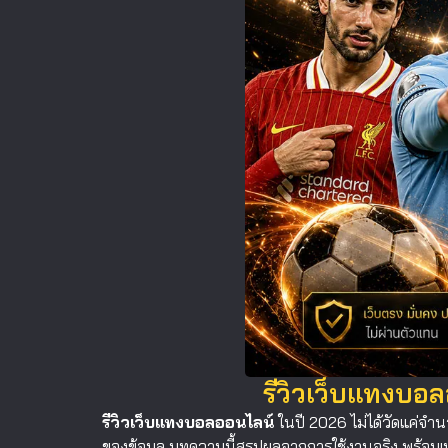
รีวิวเว็บแทงบอลอ
รีวิวเว็บแทงบอลออนไลน์
ในปี 2026 ไม่ได้วัดแค่จำ
ของข้อมูล บทความนี้สรุปผลจากการใช้งานจริง พร้อมเปรี