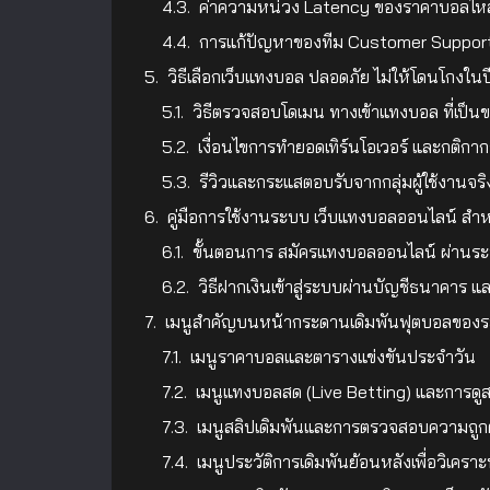
ค่าความหน่วง Latency ของราคาบอลไหล
การแก้ปัญหาของทีม Customer Suppor
วิธีเลือกเว็บแทงบอล ปลอดภัย ไม่ให้โดนโกงใน
วิธีตรวจสอบโดเมน ทางเข้าแทงบอล ที่เป็น
เงื่อนไขการทำยอดเทิร์นโอเวอร์ และกติกาก
รีวิวและกระแสตอบรับจากกลุ่มผู้ใช้งานจร
คู่มือการใช้งานระบบ เว็บแทงบอลออนไลน์ สำหรับ
ขั้นตอนการ สมัครแทงบอลออนไลน์ ผ่านระบ
วิธีฝากเงินเข้าสู่ระบบผ่านบัญชีธนาคาร
เมนูสำคัญบนหน้ากระดานเดิมพันฟุตบอลของร
เมนูราคาบอลและตารางแข่งขันประจำวัน
เมนูแทงบอลสด (Live Betting) และการดูสถิ
เมนูสลิปเดิมพันและการตรวจสอบความถูกต
เมนูประวัติการเดิมพันย้อนหลังเพื่อวิเคราะห