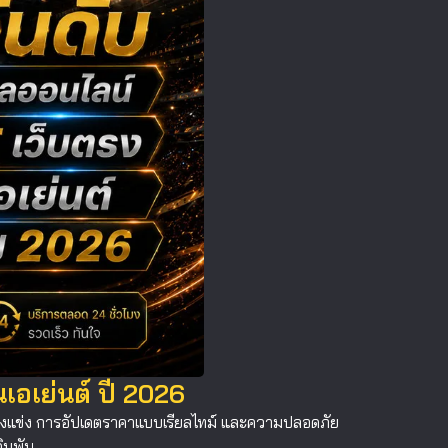
นเอเย่นต์ ปี 2026
างแข่ง การอัปเดตราคาแบบเรียลไทม์ และความปลอดภัย
ดิมพัน