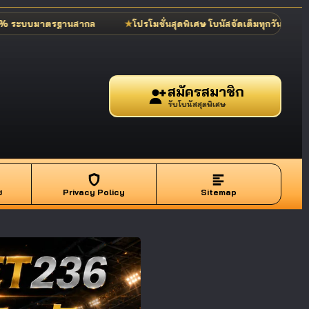
มาตรฐานสากล
โปรโมชั่นสุดพิเศษ โบนัสจัดเต็มทุกวัน
เว็บตร
สมัครสมาชิก
รับโบนัสสุดพิเศษ
ข
Privacy Policy
Sitemap
่านเอเย่นต์ มั่นคง