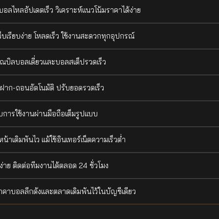
อลไหลอัปเดตเร็ว วิเคราะห์แนวโน้มราคาได้ง่าย
ว็บเรียบง่าย โหลดเร็ว ใช้งานสะดวกทุกอุปกรณ์
ณบิลบอลเดี่ยวและบอลสเต็ปรวดเร็ว
าก-ถอนอัตโนมัติ ปรับยอดรวดเร็ว
บการใช้งานผ่านมือถือเต็มรูปแบบ
น้าเดิมพันไว แม้ใช้อินเทอร์เน็ตความเร็วต่ำ
ง่าย ติดต่อทีมงานได้ตลอด 24 ชั่วโมง
คาบอลลีกดังและตลาดเดิมพันไว้ในบัญชีเดียว