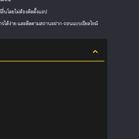
ื่นโดยไม่ต้องติดตั้งแอป
การได้ง่าย และติดตามสถานะฝาก-ถอนแบบเรียลไทม์