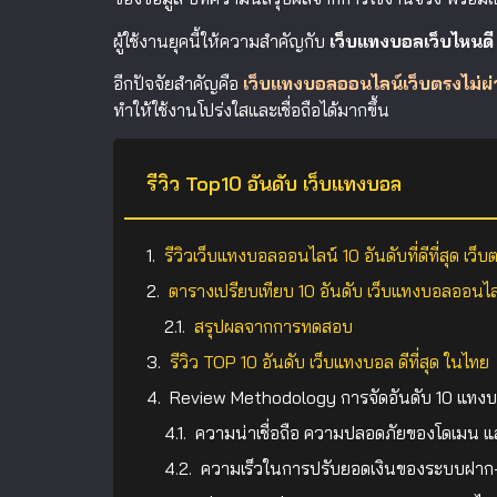
ผู้ใช้งานยุคนี้ให้ความสำคัญกับ
เว็บแทงบอลเว็บไหนดี
อีกปัจจัยสำคัญคือ
เว็บแทงบอลออนไลน์เว็บตรงไม่ผ่า
ทำให้ใช้งานโปร่งใสและเชื่อถือได้มากขึ้น
รีวิว Top10 อันดับ เว็บแทงบอล
รีวิวเว็บแทงบอลออนไลน์ 10 อันดับที่ดีที่สุด เว็
ตารางเปรียบเทียบ 10 อันดับ เว็บแทงบอลออนไล
สรุปผลจากการทดสอบ
รีวิว TOP 10 อันดับ เว็บแทงบอล ดีที่สุด ในไทย
Review Methodology การจัดอันดับ 10 แทงบอล
ความน่าเชื่อถือ ความปลอดภัยของโดเมน แล
ความเร็วในการปรับยอดเงินของระบบฝาก-ถ