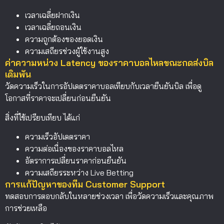
เวลาเฉลี่ยฝากเงิน
เวลาเฉลี่ยถอนเงิน
ความถูกต้องของยอดเงิน
ความเสถียรช่วงผู้ใช้งานสูง
ค่าความหน่วง Latency ของราคาบอลไหลขณะกดส่งบิล
เดิมพัน
วัดความเร็วในการอัปเดตราคาบอลเทียบกับเวลายืนยันบิล เพื่อดู
โอกาสที่ราคาจะเปลี่ยนก่อนยืนยัน
สิ่งที่ใช้เปรียบเทียบ ได้แก่
ความเร็วอัปเดตราคา
ความต่อเนื่องของราคาบอลไหล
อัตราการเปลี่ยนราคาก่อนยืนยัน
ความเสถียรระหว่าง Live Betting
การแก้ปัญหาของทีม Customer Support
ทดสอบการตอบกลับในหลายช่วงเวลา เพื่อวัดความเร็วและคุณภาพ
การช่วยเหลือ