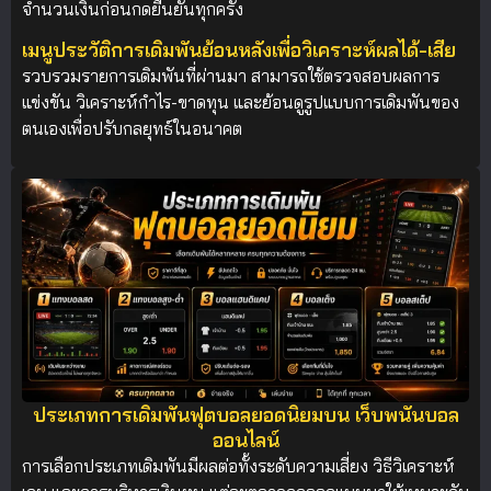
จำนวนเงินก่อนกดยืนยันทุกครั้ง
เมนูประวัติการเดิมพันย้อนหลังเพื่อวิเคราะห์ผลได้-เสีย
รวบรวมรายการเดิมพันที่ผ่านมา สามารถใช้ตรวจสอบผลการ
แข่งขัน วิเคราะห์กำไร-ขาดทุน และย้อนดูรูปแบบการเดิมพันของ
ตนเองเพื่อปรับกลยุทธ์ในอนาคต
ประเภทการเดิมพันฟุตบอลยอดนิยมบน เว็บพนันบอล
ออนไลน์
การเลือกประเภทเดิมพันมีผลต่อทั้งระดับความเสี่ยง วิธีวิเคราะห์