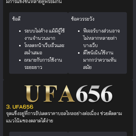
มีการแข่งขันหลายคู่พร้อมกัน
ข้อดี
ข้อควรระวัง
ระบบไม่ค้าง แม้มีผู้ใช้
ฟีเจอร์บางส่วนอาจ
งานจำนวนมาก
ไม่หลากหลายเท่า
โหลดหน้าเว็บเร็วและ
บางเว็บ
สม่ำเสมอ
ดีไซน์เน้นใช้งาน
เหมาะกับการใช้งาน
มากกว่าความทัน
ระยะยาว
สมัย
3. UFA656
จุดแข็งอยู่ที่การอัปเดตราคาบอลไหลอย่างต่อเนื่อง ช่วยติดตาม
แนวโน้มของตลาดได้ง่าย