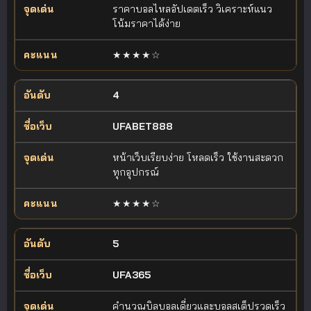
ราคาบอลไหลอัปเดตเร็ว วิเคราะห์แนว
โน้มราคาได้ง่าย
★★★★☆
4
UFABET888
หน้าเว็บเรียบง่าย โหลดเร็ว ใช้งานสะดวก
ทุกอุปกรณ์
★★★★☆
5
UFA365
คำนวณบิลบอลเดี่ยวและบอลสเต็ปรวดเร็ว