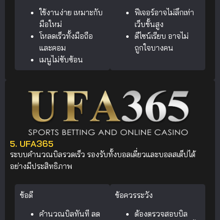
ใช้งานง่าย เหมาะกับ
ฟีเจอร์อาจไม่ลึกเท่า
มือใหม่
เว็บขั้นสูง
โหลดเร็วทั้งมือถือ
ดีไซน์เรียบ อาจไม่
และคอม
ถูกใจบางคน
เมนูไม่ซับซ้อน
5. UFA365
ระบบคำนวณบิลรวดเร็ว รองรับทั้งบอลเดี่ยวและบอลสเต็ปได้
อย่างมีประสิทธิภาพ
ข้อดี
ข้อควรระวัง
คำนวณบิลทันที ลด
ต้องตรวจสอบบิล