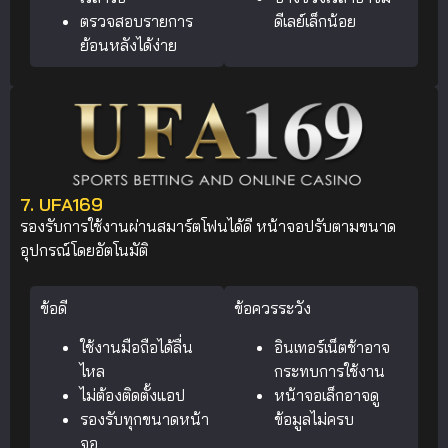
ตรวจสอบรายการ
ดีเลย์เล็กน้อย
ย้อนหลังได้ง่าย
7. UFA169
รองรับการใช้งานผ่านสมาร์ตโฟนได้ดี หน้าจอปรับตามขนาด
อุปกรณ์โดยอัตโนมัติ
ข้อดี
ข้อควรระวัง
ใช้งานมือถือได้ลื่น
อินเทอร์เน็ตช้าอาจ
ไหล
กระทบการใช้งาน
ไม่ต้องติดตั้งแอป
หน้าจอเล็กอาจดู
รองรับทุกขนาดหน้า
ข้อมูลไม่ครบ
จอ