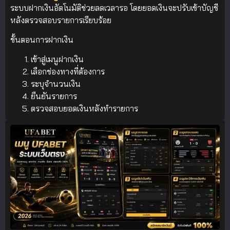
ระบบฝากเงินอัตโนมัติช่วยลดเวลารอ โดยยอดเงินจะปรับเข้าบัญชี
หลังตรวจสอบรายการเรียบร้อย
ขั้นตอนการฝากเงิน
เข้าสู่เมนูฝากเงิน
เลือกช่องทางที่ต้องการ
ระบุจำนวนเงิน
ยืนยันรายการ
ตรวจสอบยอดเงินหลังทำรายการ