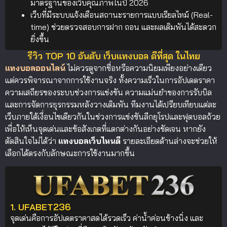
มาตรฐานของเว็บคุณภาพในปี 2026
เว็บที่มีระบบแจ้งเตือนสถานะรายการแบบเรียลไทม์ (Real-
time) ช่วยตรวจสอบการฝาก ถอน และผลเดิมพันได้สะดวก
ยิ่งขึ้น
รีวิว TOP 10 อันดับ เว็บแทงบอล ดีที่สุด ในไทย
แทงบอลออนไลน์
ไม่ควรดูจากชื่อหรือความนิยมเพียงอย่างเดียว
แต่ควรพิจารณาจากการใช้งานจริง ทั้งความเร็วในการอัปเดตราคา
ความเสถียรของระบบช่วงการแข่งขัน ความแม่นยำของการรับบิล
และการจัดการธุรกรรมหลังวางเดิมพัน ทีมงานได้เปรียบเทียบแต่ละ
เว็บภายใต้เงื่อนไขเดียวกันในช่วงการแข่งขันลีกยุโรปและฟุตบอลถ้วย
เพื่อให้เห็นจุดเด่นและข้อสังเกตที่แตกต่างกันอย่างชัดเจน หากยัง
ตัดสินใจไม่ได้ว่า
แทงบอลเว็บไหนดี
รายละเอียดด้านล่างจะช่วยให้
เลือกได้ตรงกับลักษณะการใช้งานมากขึ้น
1. UFABET236
จุดเด่นคือการอัปเดตราคาสดได้รวดเร็ว ค่าน้ำค่อนข้างนิ่ง และ