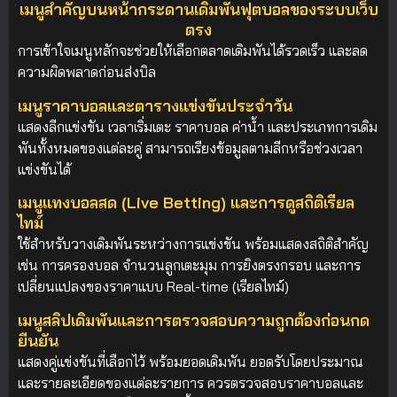
เมนูสำคัญบนหน้ากระดานเดิมพันฟุตบอลของระบบเว็บ
ตรง
การเข้าใจเมนูหลักจะช่วยให้เลือกตลาดเดิมพันได้รวดเร็ว และลด
ความผิดพลาดก่อนส่งบิล
เมนูราคาบอลและตารางแข่งขันประจำวัน
แสดงลีกแข่งขัน เวลาเริ่มเตะ ราคาบอล ค่าน้ำ และประเภทการเดิม
พันทั้งหมดของแต่ละคู่ สามารถเรียงข้อมูลตามลีกหรือช่วงเวลา
แข่งขันได้
เมนูแทงบอลสด (Live Betting) และการดูสถิติเรียล
ไทม์
ใช้สำหรับวางเดิมพันระหว่างการแข่งขัน พร้อมแสดงสถิติสำคัญ
เช่น การครองบอล จำนวนลูกเตะมุม การยิงตรงกรอบ และการ
เปลี่ยนแปลงของราคาแบบ Real-time (เรียลไทม์)
เมนูสลิปเดิมพันและการตรวจสอบความถูกต้องก่อนกด
ยืนยัน
แสดงคู่แข่งขันที่เลือกไว้ พร้อมยอดเดิมพัน ยอดรับโดยประมาณ
และรายละเอียดของแต่ละรายการ ควรตรวจสอบราคาบอลและ