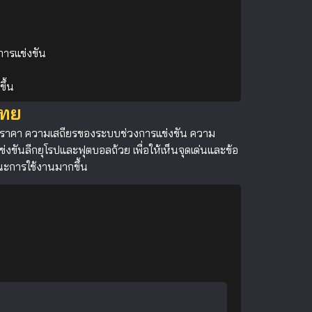
การแข่งขัน
ึ้น
ไทย
เดตราคา ความเสถียรของระบบช่วงการแข่งขัน ความ
งขันลีกยุโรปและฟุตบอลถ้วย เพื่อให้เห็นจุดเด่นและข้อ
ณะการใช้งานมากขึ้น