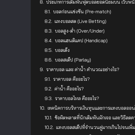
ประเภทการเดิมพันฟุตบอลยอดนิยมบน เว็บพน
บอลก่อนแข่งขัน (Pre-match)
แทงบอลสด (Live Betting)
บอลสูง-ต่ำ (Over/Under)
บอลแฮนดิแคป (Handicap)
บอลเต็ง
บอลสเต็ป (Parlay)
ราคาบอล และ ค่าน้ำ คำนวณอย่างไร?
ราคาบอล คืออะไร?
ค่าน้ำ คืออะไร?
ราคาบอลไหล คืออะไร?
เทคนิคการบริหารเงินทุนและการแทงบอลออน
ข้อผิดพลาดที่นักเดิมพันมักเจอ และวิธีลดค
แทงบอลสเต็ปที่จำนวนคู่มากเกินไปจนเพิ่ม