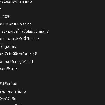
ขณะกดส่งบิลเดิมพัน
t
ปี 2026
ของแท้ Anti-Phishing
ารถอนเงินที่โปร่งใสก่อนเปิดบัญชี
ิงบนแพลตฟอร์มที่เป็นกลาง
ผู้เริ่มต้น
บอัตโนมัติภายใน 1 นาที
 และ TrueMoney Wallet
ะบบเว็บตรง
ติเรียลไทม์
้องก่อนกดยืนยัน
์ผลได้-เสีย