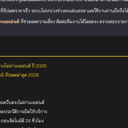
ที่อัปเดตราคาเร็ว ระบบไม่หน่วงช่วงคนเล่นเยอะ และใช้งานผ่านมือถือได้ล
นเอเย่นต์
ที่ช่วยลดความเสี่ยง ติดต่อทีมงานได้โดยตรง ตรวจสอบราย
บตรงไม่ผ่านเอเย่นต์ ปี 2026
น์ อัปเดตล่าสุด 2026
เว็บตรงไม่ผ่านเอเย่นต์
ะประวัติการเปิดให้บริการ
อนอัตโนมัติ 24 ชั่วโมง