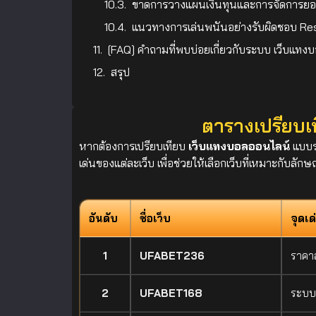
ขาดการวางแผนเงินทุนและการจัดการยอด
แนวทางการเล่นพนันอย่างรับผิดชอบ Re
[FAQ] คำถามที่พบบ่อยเกี่ยวกับระบบ เว็บแทง
สรุป
ตารางเปรียบเท
หากต้องการเปรียบเทียบ
เว็บแทงบอลออนไลน์
แบบร
เด่นของแต่ละเว็บ เพื่อช่วยให้เลือกเว็บที่เหมาะกับลัก
อันดับ
ชื่อเว็บ
จุดเ
1
UFABET236
ราคาส
2
UFABET168
ระบบเ