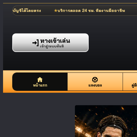
ญชีได้โดยตรง
บริการตลอด 24 ชม. ทีมงานมืออาชีพ
ฝาก-ถอน
ทางเข้าเล่น
เข้าสู่ระบบทันที
หน้าแรก
แทงบอล
คู่
รีวิวเว็บแทงบอลออ