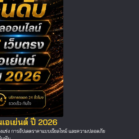
นเอเย่นต์ ปี 2026
างแข่ง การอัปเดตราคาแบบเรียลไทม์ และความปลอดภัย
ดิมพัน