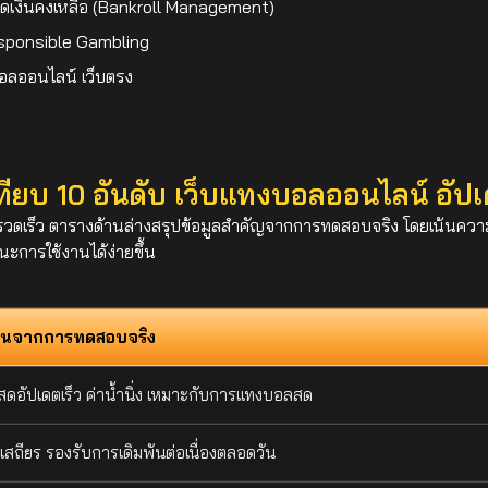
เงินคงเหลือ (Bankroll Management)
sponsible Gambling
บอลออนไลน์ เว็บตรง
ียบ 10 อันดับ เว็บแทงบอลออนไลน์ อัป
วดเร็ว ตารางด้านล่างสรุปข้อมูลสำคัญจากการทดสอบจริง โดยเน้นคว
ษณะการใช้งานได้ง่ายขึ้น
ด่นจากการทดสอบจริง
ดอัปเดตเร็ว ค่าน้ำนิ่ง เหมาะกับการแทงบอลสด
สถียร รองรับการเดิมพันต่อเนื่องตลอดวัน