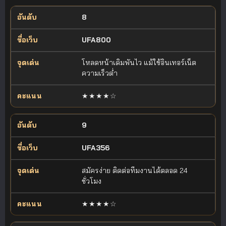
8
UFA800
โหลดหน้าเดิมพันไว แม้ใช้อินเทอร์เน็ต
ความเร็วต่ำ
★★★★☆
9
UFA356
สมัครง่าย ติดต่อทีมงานได้ตลอด 24
ชั่วโมง
★★★★☆