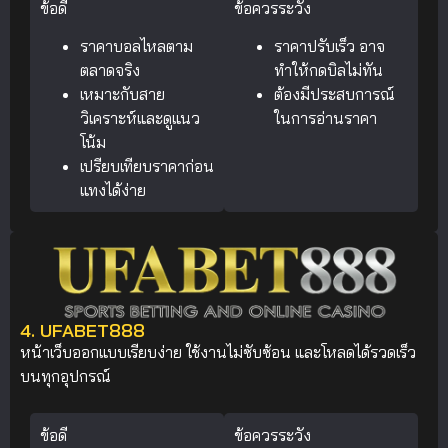
ข้อดี
ข้อควรระวัง
ราคาบอลไหลตาม
ราคาปรับเร็ว อาจ
ตลาดจริง
ทำให้กดบิลไม่ทัน
เหมาะกับสาย
ต้องมีประสบการณ์
วิเคราะห์และดูแนว
ในการอ่านราคา
โน้ม
เปรียบเทียบราคาก่อน
แทงได้ง่าย
4. UFABET888
หน้าเว็บออกแบบเรียบง่าย ใช้งานไม่ซับซ้อน และโหลดได้รวดเร็ว
บนทุกอุปกรณ์
ข้อดี
ข้อควรระวัง