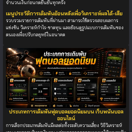
จำนวนเงินก่อนกดยืนยันทุกครั้ง
เมนูประวัติการเดิมพันย้อนหลังเพื่อวิเคราะห์ผลได้-เสีย
รวบรวมรายการเดิมพันที่ผ่านมา สามารถใช้ตรวจสอบผลการ
แข่งขัน วิเคราะห์กำไร-ขาดทุน และย้อนดูรูปแบบการเดิมพันของ
ตนเองเพื่อปรับกลยุทธ์ในอนาคต
ประเภทการเดิมพันฟุตบอลยอดนิยมบน เว็บพนันบอล
ออนไลน์
การเลือกประเภทเดิมพันมีผลต่อทั้งระดับความเสี่ยง วิธีวิเคราะห์