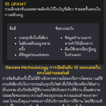
10. UFA147
รวมลีกแข่งขันและตลาดเดิมพันไว้ในบัญชีเดียว ช่วยลดขั้นตอนใน
การสลับเมนู
ข้อดี
ข้อควรระวัง
รวมทุกลีกในที่เดียว
ข้อมูลจำนวนมาก
ไม่ต้องสลับเมนูหลาย
อาจทำให้เลือกยาก
ครั้ง
ต้องใช้เวลาเรียนรู้เมนู
มีข้อมูลก่อนแข่งครบ
ในช่วงแรก
Review Methodology การจัดอันดับ 10 แทงบอลเว็บ
ตรงไม่ผ่านเอเย่นต์
การจัดอันดับครั้งนี้ไม่ได้อ้างอิงจากความนิยมหรือการโฆษณา แต่ใช้
เกณฑ์เดียวกันในการประเมินทุกเว็บไซต์ เพื่อให้เปรียบเทียบได้อย่าง
เป็นธรรม เน้นปัจจัยที่ผู้ใช้งานพบได้จริงระหว่างใช้งาน ตั้งแต่ความ
ปลอดภัยของระบบ ความเร็วของธุรกรรม ความแม่นยำของราคา
บอล ไปจนถึงคุณภาพของการให้บริการหลังการใช้งาน โดยใช้เกณฑ์