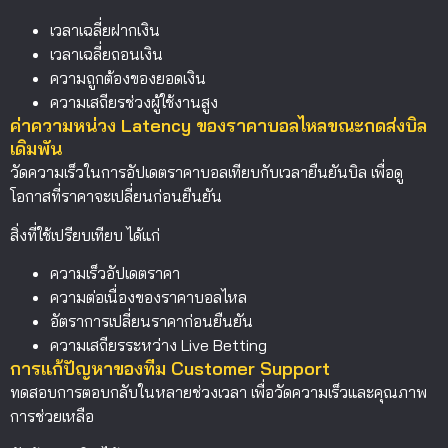
เวลาเฉลี่ยฝากเงิน
เวลาเฉลี่ยถอนเงิน
ความถูกต้องของยอดเงิน
ความเสถียรช่วงผู้ใช้งานสูง
ค่าความหน่วง Latency ของราคาบอลไหลขณะกดส่งบิล
เดิมพัน
วัดความเร็วในการอัปเดตราคาบอลเทียบกับเวลายืนยันบิล เพื่อดู
โอกาสที่ราคาจะเปลี่ยนก่อนยืนยัน
สิ่งที่ใช้เปรียบเทียบ ได้แก่
ความเร็วอัปเดตราคา
ความต่อเนื่องของราคาบอลไหล
อัตราการเปลี่ยนราคาก่อนยืนยัน
ความเสถียรระหว่าง Live Betting
การแก้ปัญหาของทีม Customer Support
ทดสอบการตอบกลับในหลายช่วงเวลา เพื่อวัดความเร็วและคุณภาพ
การช่วยเหลือ