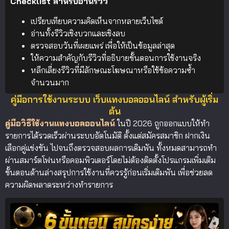
Checklist สำหรับอ่านรีวิว
เปรียบเทียบความคิดเห็นจากหลายเว็บไซต์
อ่านทั้งรีวิวเชิงบวกและเชิงลบ
ตรวจสอบวันที่เผยแพร่ เพื่อให้เป็นข้อมูลล่าสุด
ให้ความสำคัญกับรีวิวที่อธิบายขั้นตอนการใช้งานจริง
หลีกเลี่ยงรีวิวที่มีลักษณะโฆษณาหรือใช้ข้อความซ้ำ
จำนวนมาก
คู่มือการใช้งานระบบ เว็บแทงบอลออนไลน์ สำหรับผู้เริ่ม
ต้น
คู่มือวิธีใช้งานแทงบอลออนไลน์
ในปี 2026 ถูกออกแบบให้ทำ
รายการได้รวดเร็วผ่านระบบอัตโนมัติ ตั้งแต่สมัครสมาชิก ฝากเงิน
เลือกคู่แข่งขัน ไปจนถึงตรวจสอบผลการเดิมพัน ทั้งหมดสามารถทำ
ผ่านสมาร์ตโฟนหรือคอมพิวเตอร์โดยไม่ต้องติดตั้งโปรแกรมเพิ่มเติม
ขั้นตอนด้านล่างสรุปการใช้งานที่ควรรู้ก่อนเริ่มเดิมพัน เพื่อช่วยลด
ความผิดพลาดระหว่างทำรายการ