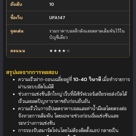
10
UFA147
รวมราคาบอลลีกดังและตลาดเดิมพันไว้ใน
บัญชีเดียว
★★★★☆
สรุปผลจากการทดสอบ
ความเร็วฝาก-ถอนเฉลี่ยอยู่ที่
10-40 วินาที
เมื่อทำรายการ
ผ่านระบบอัตโนมัติ
ช่วงการแข่งขันลีกใหญ่ เว็บที่มีเซิร์ฟเวอร์เสถียรจะส่งบิลได้
เร็วและลดปัญหาราคาขยับก่อนยืนยัน
ความเร็วในการอัปเดตราคาบอลและค่าน้ำมีผลโดยตรงต่อ
จังหวะการเดิมพัน โดยเฉพาะช่วงก่อนเริ่มแข่งขันและ
ระหว่างการแข่งขัน
การรองรับสมาร์ตโฟนโดยไม่ต้องติดตั้งแอป กลายเป็น