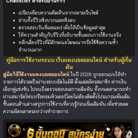
Checklist สำหรับอ่านรีวิว
เปรียบเทียบความคิดเห็นจากหลายเว็บไซต์
อ่านทั้งรีวิวเชิงบวกและเชิงลบ
ตรวจสอบวันที่เผยแพร่ เพื่อให้เป็นข้อมูลล่าสุด
ให้ความสำคัญกับรีวิวที่อธิบายขั้นตอนการใช้งานจริง
หลีกเลี่ยงรีวิวที่มีลักษณะโฆษณาหรือใช้ข้อความซ้ำ
จำนวนมาก
คู่มือการใช้งานระบบ เว็บแทงบอลออนไลน์ สำหรับผู้เริ่ม
ต้น
คู่มือวิธีใช้งานแทงบอลออนไลน์
ในปี 2026 ถูกออกแบบให้ทำ
รายการได้รวดเร็วผ่านระบบอัตโนมัติ ตั้งแต่สมัครสมาชิก ฝากเงิน
เลือกคู่แข่งขัน ไปจนถึงตรวจสอบผลการเดิมพัน ทั้งหมดสามารถทำ
ผ่านสมาร์ตโฟนหรือคอมพิวเตอร์โดยไม่ต้องติดตั้งโปรแกรมเพิ่มเติม
ขั้นตอนด้านล่างสรุปการใช้งานที่ควรรู้ก่อนเริ่มเดิมพัน เพื่อช่วยลด
ความผิดพลาดระหว่างทำรายการ