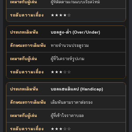
ผู้ที่ติดตามเกมแบบเรียลไทม์
★★★★☆
บอลสูง-ต่ำ (Over/Under)
ทายจำนวนประตูรวม
ผู้ที่วิเคราะห์รูปเกม
★★★☆☆
บอลแฮนดิแคป (Handicap)
เดิมพันตามราคาต่อรอง
ผู้ที่เข้าใจราคาบอล
★★★☆☆