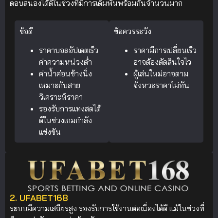
ตอบสนองได้ดีในช่วงที่มีการเดิมพันพร้อมกันจำนวนมาก
ข้อดี
ข้อควรระวัง
ราคาบอลอัปเดตเร็ว
ราคามีการเปลี่ยนเร็ว
ค่าความหน่วงต่ำ
อาจต้องตัดสินใจไว
ค่าน้ำค่อนข้างนิ่ง
ผู้เล่นใหม่อาจตาม
เหมาะกับสาย
จังหวะราคาไม่ทัน
วิเคราะห์ราคา
รองรับการแทงสดได้
ดีในช่วงเกมกำลัง
แข่งขัน
2. UFABET168
ระบบมีความเสถียรสูง รองรับการใช้งานต่อเนื่องได้ดี แม้ในช่วงที่