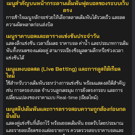
เมนูสำคัญบนหน้ากระดานเดิมพันฟุตบอลของระบบเว็บ
ตรง
การเข้าใจเมนูหลักจะช่วยให้เลือกตลาดเดิมพันได้รวดเร็ว และลด
ความผิดพลาดก่อนส่งบิล
เมนูราคาบอลและตารางแข่งขันประจำวัน
แสดงลีกแข่งขัน เวลาเริ่มเตะ ราคาบอล ค่าน้ำ และประเภทการเดิม
พันทั้งหมดของแต่ละคู่ สามารถเรียงข้อมูลตามลีกหรือช่วงเวลา
แข่งขันได้
เมนูแทงบอลสด (Live Betting) และการดูสถิติเรียล
ไทม์
ใช้สำหรับวางเดิมพันระหว่างการแข่งขัน พร้อมแสดงสถิติสำคัญ
เช่น การครองบอล จำนวนลูกเตะมุม การยิงตรงกรอบ และการ
เปลี่ยนแปลงของราคาแบบ Real-time (เรียลไทม์)
เมนูสลิปเดิมพันและการตรวจสอบความถูกต้องก่อนกด
ยืนยัน
แสดงคู่แข่งขันที่เลือกไว้ พร้อมยอดเดิมพัน ยอดรับโดยประมาณ
และรายละเอียดของแต่ละรายการ ควรตรวจสอบราคาบอลและ