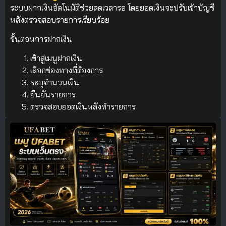
ระบบฝากเงินอัตโนมัติช่วยลดเวลารอ โดยยอดเงินจะปรับเข้าบัญชี
หลังตรวจสอบรายการเรียบร้อย
ขั้นตอนการฝากเงิน
เข้าสู่เมนูฝากเงิน
เลือกช่องทางที่ต้องการ
ระบุจำนวนเงิน
ยืนยันรายการ
ตรวจสอบยอดเงินหลังทำรายการ