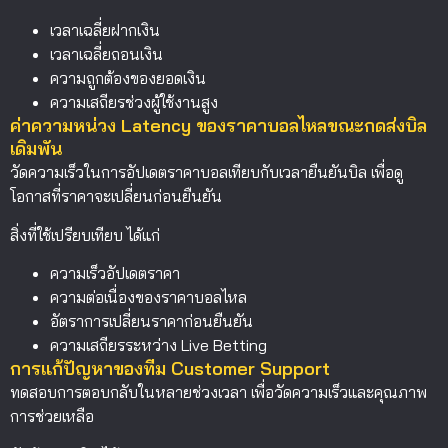
เวลาเฉลี่ยฝากเงิน
เวลาเฉลี่ยถอนเงิน
ความถูกต้องของยอดเงิน
ความเสถียรช่วงผู้ใช้งานสูง
ค่าความหน่วง Latency ของราคาบอลไหลขณะกดส่งบิล
เดิมพัน
วัดความเร็วในการอัปเดตราคาบอลเทียบกับเวลายืนยันบิล เพื่อดู
โอกาสที่ราคาจะเปลี่ยนก่อนยืนยัน
สิ่งที่ใช้เปรียบเทียบ ได้แก่
ความเร็วอัปเดตราคา
ความต่อเนื่องของราคาบอลไหล
อัตราการเปลี่ยนราคาก่อนยืนยัน
ความเสถียรระหว่าง Live Betting
การแก้ปัญหาของทีม Customer Support
ทดสอบการตอบกลับในหลายช่วงเวลา เพื่อวัดความเร็วและคุณภาพ
การช่วยเหลือ