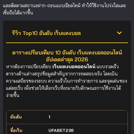
และติดตามสถานะฝาก-ถอนแบบเรียลไทม์ ทำให้ใช้งานโปร่งใสและ
เชื่อถือได้มากขึ้น
รีวิว Top10 อันดับ เว็บแทงบอล
ตารางเปรียบเทียบ 10 อันดับ เว็บแทงบอลออนไลน์
อัปเดตล่าสุด 2026
หากต้องการเปรียบเทียบ
เว็บแทงบอลออนไลน์
แบบรวดเร็ว
ตารางด้านล่างสรุปข้อมูลสำคัญจากการทดสอบจริง โดยเน้น
ความเสถียรของระบบ ความเร็วในการทำรายการ และจุดเด่นของ
แต่ละเว็บ เพื่อช่วยให้เลือกเว็บที่เหมาะกับลักษณะการใช้งานได้
ง่ายขึ้น
1
อันดับ
ชื่อเว็บ
จุดเด่นจากการทดสอบจริง
คะแนน
UFABET236