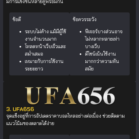
มีการแข่งขันหลายคู่พร้อมกัน
ข้อดี
ข้อควรระวัง
ระบบไม่ค้าง แม้มีผู้ใช้
ฟีเจอร์บางส่วนอาจ
งานจำนวนมาก
ไม่หลากหลายเท่า
โหลดหน้าเว็บเร็วและ
บางเว็บ
สม่ำเสมอ
ดีไซน์เน้นใช้งาน
เหมาะกับการใช้งาน
มากกว่าความทัน
ระยะยาว
สมัย
3. UFA656
จุดแข็งอยู่ที่การอัปเดตราคาบอลไหลอย่างต่อเนื่อง ช่วยติดตาม
แนวโน้มของตลาดได้ง่าย