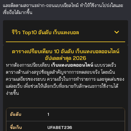
และติดตามสถานะฝาก-ถอนแบบเรียลไทม์ ทำให้ใช้งานโปร่งใสและ
เชื่อถือได้มากขึ้น
รีวิว Top10 อันดับ เว็บแทงบอล
ตารางเปรียบเทียบ 10 อันดับ เว็บแทงบอลออนไลน์
อัปเดตล่าสุด 2026
หากต้องการเปรียบเทียบ
เว็บแทงบอลออนไลน์
แบบรวดเร็ว
ตารางด้านล่างสรุปข้อมูลสำคัญจากการทดสอบจริง โดยเน้น
ความเสถียรของระบบ ความเร็วในการทำรายการ และจุดเด่นของ
แต่ละเว็บ เพื่อช่วยให้เลือกเว็บที่เหมาะกับลักษณะการใช้งานได้
ง่ายขึ้น
1
อันดับ
ชื่อเว็บ
จุดเด่นจากการทดสอบจริง
คะแนน
UFABET236