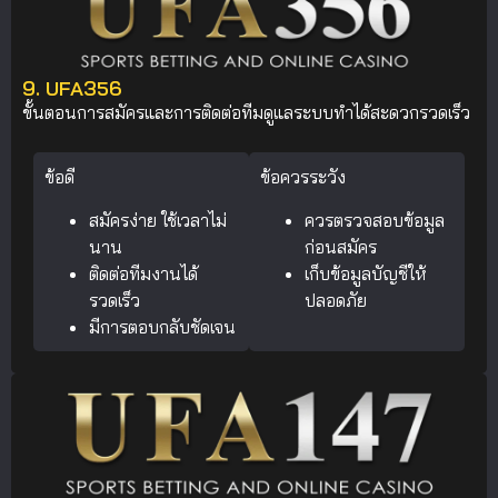
9. UFA356
ขั้นตอนการสมัครและการติดต่อทีมดูแลระบบทำได้สะดวกรวดเร็ว
ข้อดี
ข้อควรระวัง
สมัครง่าย ใช้เวลาไม่
ควรตรวจสอบข้อมูล
นาน
ก่อนสมัคร
ติดต่อทีมงานได้
เก็บข้อมูลบัญชีให้
รวดเร็ว
ปลอดภัย
มีการตอบกลับชัดเจน