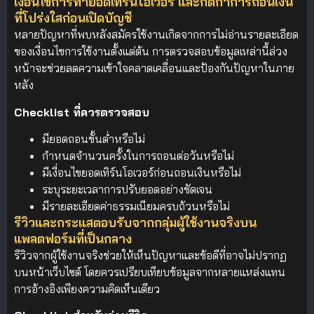
เงื่อนไขการทำยอดเทิร์นโอเวอร์ และกติกาการถอนเงิน
ที่โปร่งใสก่อนเปิดบัญชี
หลายปัญหาที่พบหลังสมัครใช้งานเกิดจากการไม่อ่านรายละเอียด
ของเงื่อนไขการใช้งานตั้งแต่ต้น การตรวจสอบข้อมูลเหล่านี้ล่วง
หน้าจะช่วยลดความเข้าใจคลาดเคลื่อนและป้องกันปัญหาในภาย
หลัง
Checklist ที่ควรตรวจสอบ
มียอดถอนขั้นต่ำหรือไม่
กำหนดจำนวนครั้งในการถอนต่อวันหรือไม่
มีเงื่อนไขยอดเทิร์นโอเวอร์ก่อนถอนเงินหรือไม่
ระบุระยะเวลาการปรับยอดอย่างชัดเจน
มีรายละเอียดค่าธรรมเนียมครบถ้วนหรือไม่
รีวิวและกระแสตอบรับจากกลุ่มผู้ใช้งานจริงบน
แพลตฟอร์มที่เป็นกลาง
รีวิวจากผู้ใช้งานจริงช่วยให้เห็นปัญหาและข้อดีที่อาจไม่ปรากฏ
บนหน้าเว็บไซต์ โดยควรเปรียบเทียบข้อมูลจากหลายแหล่งแทน
การอ้างอิงเพียงความคิดเห็นเดียว