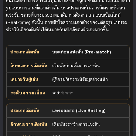
เกม และการบริหารเงินทุน แต่ละตลาดถูกออกแบบมาให้เหมาะกับ
รูปแบบการเล่นที่แตกต่างกัน บางประเภทเน้นการวิเคราะห์ก่อน
แข่งขัน ขณะที่บางประเภทอาศัยการติดตามเกมแบบเรียลไทม์
(Real-time) ดังนั้น การเข้าใจความแตกต่างของแต่ละรูปแบบจะ
ช่วยให้เลือกเดิมพันได้เหมาะกับสไตล์ของตัวเองมากขึ้น
ตารางเปรียบเทียบประเภทการเดิมพันฟุตบอล ลักษณะการเดิมพัน ผู้เล่นท
บอลก่อนแข่งขัน (Pre-match)
ประเภทเดิมพัน
ลักษณะการเดิมพัน
เหมาะกับผู้เล่น
เดิมพันก่อนเริ่มการแข่งขัน
ผู้ที่ชอบวิเคราะห์ข้อมูลล่วงหน้า
★★☆☆☆
แทงบอลสด (Live Betting)
เดิมพันระหว่างการแข่งขัน