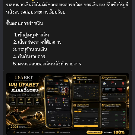
ระบบฝากเงินอัตโนมัติช่วยลดเวลารอ โดยยอดเงินจะปรับเข้าบัญชี
หลังตรวจสอบรายการเรียบร้อย
ขั้นตอนการฝากเงิน
เข้าสู่เมนูฝากเงิน
เลือกช่องทางที่ต้องการ
ระบุจำนวนเงิน
ยืนยันรายการ
ตรวจสอบยอดเงินหลังทำรายการ