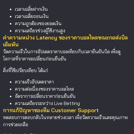
เวลาเฉลี่ยฝากเงิน
เวลาเฉลี่ยถอนเงิน
ความถูกต้องของยอดเงิน
ความเสถียรช่วงผู้ใช้งานสูง
ค่าความหน่วง Latency ของราคาบอลไหลขณะกดส่งบิล
เดิมพัน
วัดความเร็วในการอัปเดตราคาบอลเทียบกับเวลายืนยันบิล เพื่อดู
โอกาสที่ราคาจะเปลี่ยนก่อนยืนยัน
สิ่งที่ใช้เปรียบเทียบ ได้แก่
ความเร็วอัปเดตราคา
ความต่อเนื่องของราคาบอลไหล
อัตราการเปลี่ยนราคาก่อนยืนยัน
ความเสถียรระหว่าง Live Betting
การแก้ปัญหาของทีม Customer Support
ทดสอบการตอบกลับในหลายช่วงเวลา เพื่อวัดความเร็วและคุณภาพ
การช่วยเหลือ