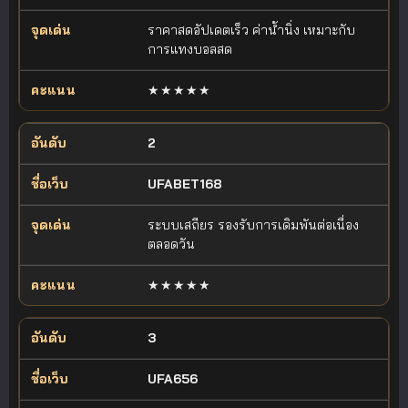
ราคาสดอัปเดตเร็ว ค่าน้ำนิ่ง เหมาะกับ
การแทงบอลสด
★★★★★
2
UFABET168
ระบบเสถียร รองรับการเดิมพันต่อเนื่อง
ตลอดวัน
★★★★★
3
UFA656