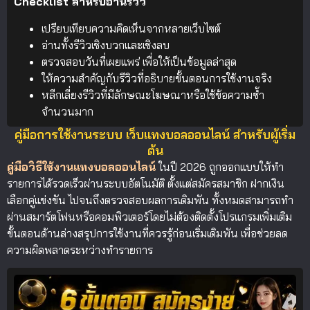
Checklist สำหรับอ่านรีวิว
เปรียบเทียบความคิดเห็นจากหลายเว็บไซต์
อ่านทั้งรีวิวเชิงบวกและเชิงลบ
ตรวจสอบวันที่เผยแพร่ เพื่อให้เป็นข้อมูลล่าสุด
ให้ความสำคัญกับรีวิวที่อธิบายขั้นตอนการใช้งานจริง
หลีกเลี่ยงรีวิวที่มีลักษณะโฆษณาหรือใช้ข้อความซ้ำ
จำนวนมาก
คู่มือการใช้งานระบบ เว็บแทงบอลออนไลน์ สำหรับผู้เริ่ม
ต้น
คู่มือวิธีใช้งานแทงบอลออนไลน์
ในปี 2026 ถูกออกแบบให้ทำ
รายการได้รวดเร็วผ่านระบบอัตโนมัติ ตั้งแต่สมัครสมาชิก ฝากเงิน
เลือกคู่แข่งขัน ไปจนถึงตรวจสอบผลการเดิมพัน ทั้งหมดสามารถทำ
ผ่านสมาร์ตโฟนหรือคอมพิวเตอร์โดยไม่ต้องติดตั้งโปรแกรมเพิ่มเติม
ขั้นตอนด้านล่างสรุปการใช้งานที่ควรรู้ก่อนเริ่มเดิมพัน เพื่อช่วยลด
ความผิดพลาดระหว่างทำรายการ