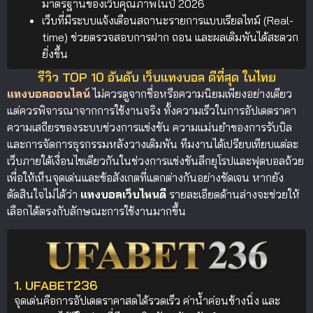
มาตรฐานของเว็บคุณภาพในปี 2026
เว็บที่มีระบบแจ้งเตือนสถานะรายการแบบเรียลไทม์ (Real-
time) ช่วยตรวจสอบการฝาก ถอน และผลเดิมพันได้สะดวก
ยิ่งขึ้น
รีวิว TOP 10 อันดับ เว็บแทงบอล ดีที่สุด ในไทย
แทงบอลออนไลน์
ไม่ควรดูจากชื่อหรือความนิยมเพียงอย่างเดียว
แต่ควรพิจารณาจากการใช้งานจริง ทั้งความเร็วในการอัปเดตราคา
ความเสถียรของระบบช่วงการแข่งขัน ความแม่นยำของการรับบิล
และการจัดการธุรกรรมหลังวางเดิมพัน ทีมงานได้เปรียบเทียบแต่ละ
เว็บภายใต้เงื่อนไขเดียวกันในช่วงการแข่งขันลีกยุโรปและฟุตบอลถ้วย
เพื่อให้เห็นจุดเด่นและข้อสังเกตที่แตกต่างกันอย่างชัดเจน หากยัง
ตัดสินใจไม่ได้ว่า
แทงบอลเว็บไหนดี
รายละเอียดด้านล่างจะช่วยให้
เลือกได้ตรงกับลักษณะการใช้งานมากขึ้น
1. UFABET236
จุดเด่นคือการอัปเดตราคาสดได้รวดเร็ว ค่าน้ำค่อนข้างนิ่ง และ