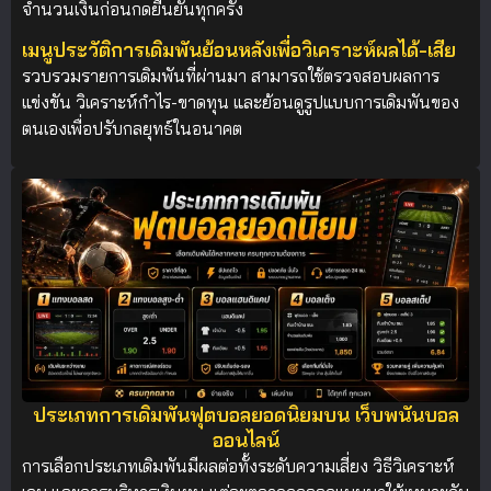
จำนวนเงินก่อนกดยืนยันทุกครั้ง
เมนูประวัติการเดิมพันย้อนหลังเพื่อวิเคราะห์ผลได้-เสีย
รวบรวมรายการเดิมพันที่ผ่านมา สามารถใช้ตรวจสอบผลการ
แข่งขัน วิเคราะห์กำไร-ขาดทุน และย้อนดูรูปแบบการเดิมพันของ
ตนเองเพื่อปรับกลยุทธ์ในอนาคต
ประเภทการเดิมพันฟุตบอลยอดนิยมบน เว็บพนันบอล
ออนไลน์
การเลือกประเภทเดิมพันมีผลต่อทั้งระดับความเสี่ยง วิธีวิเคราะห์