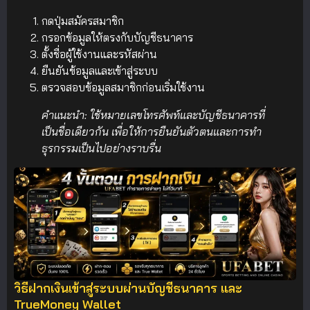
กดปุ่มสมัครสมาชิก
กรอกข้อมูลให้ตรงกับบัญชีธนาคาร
ตั้งชื่อผู้ใช้งานและรหัสผ่าน
ยืนยันข้อมูลและเข้าสู่ระบบ
ตรวจสอบข้อมูลสมาชิกก่อนเริ่มใช้งาน
คำแนะนำ: ใช้หมายเลขโทรศัพท์และบัญชีธนาคารที่
เป็นชื่อเดียวกัน เพื่อให้การยืนยันตัวตนและการทำ
ธุรกรรมเป็นไปอย่างราบรื่น
วิธีฝากเงินเข้าสู่ระบบผ่านบัญชีธนาคาร และ
TrueMoney Wallet