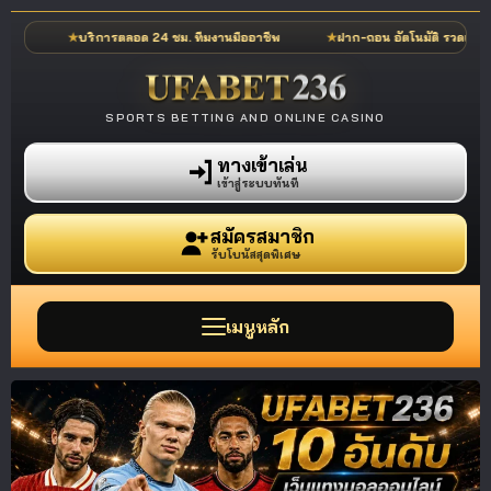
บริการตลอด 24 ชม. ทีมงานมืออาชีพ
ฝาก-ถอน อัตโนมัติ รวดเร็วภายในไม่กี่วิน
SPORTS BETTING AND ONLINE CASINO
ทางเข้าเล่น
เข้าสู่ระบบทันที
สมัครสมาชิก
รับโบนัสสุดพิเศษ
เมนูหลัก
รีวิวเว็บแทงบอลออนไลน์
10 อันดับ เว็บตรงไม่ผ่าน