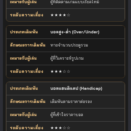
ผู้ที่ติดตามเกมแบบเรียลไทม์
★★★★☆
บอลสูง-ต่ำ (Over/Under)
ทายจำนวนประตูรวม
ผู้ที่วิเคราะห์รูปเกม
★★★☆☆
บอลแฮนดิแคป (Handicap)
เดิมพันตามราคาต่อรอง
ผู้ที่เข้าใจราคาบอล
★★★☆☆