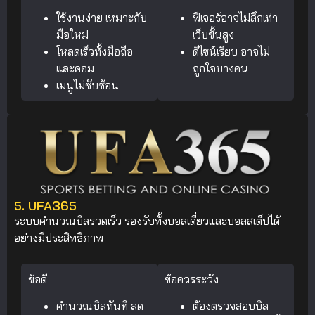
ใช้งานง่าย เหมาะกับ
ฟีเจอร์อาจไม่ลึกเท่า
มือใหม่
เว็บขั้นสูง
โหลดเร็วทั้งมือถือ
ดีไซน์เรียบ อาจไม่
และคอม
ถูกใจบางคน
เมนูไม่ซับซ้อน
5. UFA365
ระบบคำนวณบิลรวดเร็ว รองรับทั้งบอลเดี่ยวและบอลสเต็ปได้
อย่างมีประสิทธิภาพ
ข้อดี
ข้อควรระวัง
คำนวณบิลทันที ลด
ต้องตรวจสอบบิล