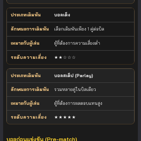
บอลเต็ง
เลือกเดิมพันเพียง 1 คู่ต่อบิล
ผู้ที่ต้องการความเสี่ยงต่ำ
★★☆☆☆
บอลสเต็ป (Parlay)
รวมหลายคู่ในบิลเดียว
ผู้ที่ต้องการผลตอบแทนสูง
★★★★★
บอลก่อนแข่งขัน (Pre-match)