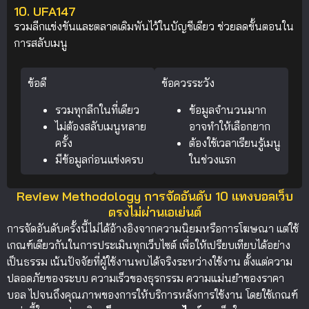
10. UFA147
รวมลีกแข่งขันและตลาดเดิมพันไว้ในบัญชีเดียว ช่วยลดขั้นตอนใน
การสลับเมนู
ข้อดี
ข้อควรระวัง
รวมทุกลีกในที่เดียว
ข้อมูลจำนวนมาก
ไม่ต้องสลับเมนูหลาย
อาจทำให้เลือกยาก
ครั้ง
ต้องใช้เวลาเรียนรู้เมนู
มีข้อมูลก่อนแข่งครบ
ในช่วงแรก
Review Methodology การจัดอันดับ 10 แทงบอลเว็บ
ตรงไม่ผ่านเอเย่นต์
การจัดอันดับครั้งนี้ไม่ได้อ้างอิงจากความนิยมหรือการโฆษณา แต่ใช้
เกณฑ์เดียวกันในการประเมินทุกเว็บไซต์ เพื่อให้เปรียบเทียบได้อย่าง
เป็นธรรม เน้นปัจจัยที่ผู้ใช้งานพบได้จริงระหว่างใช้งาน ตั้งแต่ความ
ปลอดภัยของระบบ ความเร็วของธุรกรรม ความแม่นยำของราคา
บอล ไปจนถึงคุณภาพของการให้บริการหลังการใช้งาน โดยใช้เกณฑ์