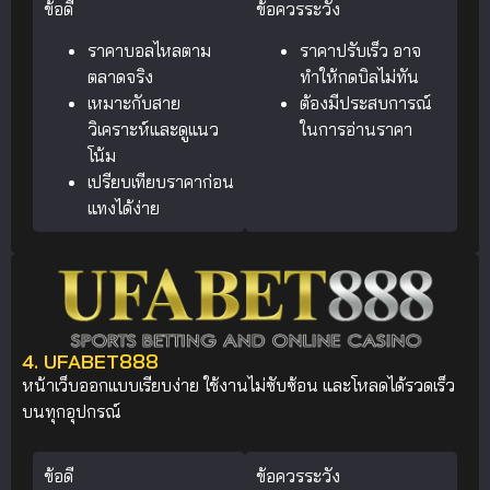
ข้อดี
ข้อควรระวัง
ราคาบอลไหลตาม
ราคาปรับเร็ว อาจ
ตลาดจริง
ทำให้กดบิลไม่ทัน
เหมาะกับสาย
ต้องมีประสบการณ์
วิเคราะห์และดูแนว
ในการอ่านราคา
โน้ม
เปรียบเทียบราคาก่อน
แทงได้ง่าย
4. UFABET888
หน้าเว็บออกแบบเรียบง่าย ใช้งานไม่ซับซ้อน และโหลดได้รวดเร็ว
บนทุกอุปกรณ์
ข้อดี
ข้อควรระวัง