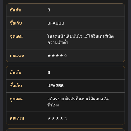
8
UFA800
โหลดหน้าเดิมพันไว แม้ใช้อินเทอร์เน็ต
ความเร็วต่ำ
★★★★☆
9
UFA356
สมัครง่าย ติดต่อทีมงานได้ตลอด 24
ชั่วโมง
★★★★☆