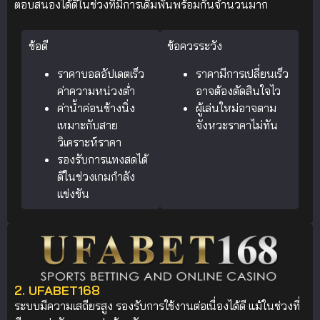
ตอบสนองได้ดีในช่วงที่มีการเดิมพันพร้อมกันจำนวนมาก
ข้อดี
ข้อควรระวัง
ราคาบอลอัปเดตเร็ว
ราคามีการเปลี่ยนเร็ว
ค่าความหน่วงต่ำ
อาจต้องตัดสินใจไว
ค่าน้ำค่อนข้างนิ่ง
ผู้เล่นใหม่อาจตาม
เหมาะกับสาย
จังหวะราคาไม่ทัน
วิเคราะห์ราคา
รองรับการแทงสดได้
ดีในช่วงเกมกำลัง
แข่งขัน
2. UFABET168
ระบบมีความเสถียรสูง รองรับการใช้งานต่อเนื่องได้ดี แม้ในช่วงที่