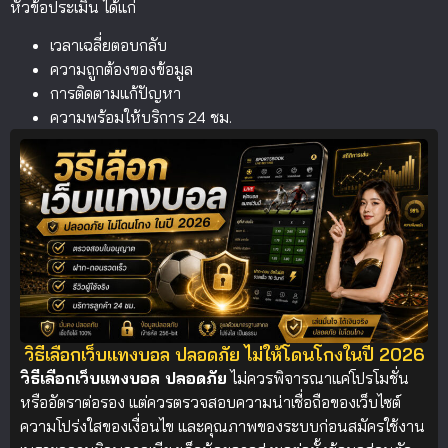
หัวข้อประเมิน ได้แก่
เวลาเฉลี่ยตอบกลับ
ความถูกต้องของข้อมูล
การติดตามแก้ปัญหา
ความพร้อมให้บริการ 24 ชม.
วิธีเลือกเว็บแทงบอล ปลอดภัย ไม่ให้โดนโกงในปี 2026
วิธีเลือกเว็บแทงบอล ปลอดภัย
ไม่ควรพิจารณาแค่โปรโมชั่น
หรืออัตราต่อรอง แต่ควรตรวจสอบความน่าเชื่อถือของเว็บไซต์
ความโปร่งใสของเงื่อนไข และคุณภาพของระบบก่อนสมัครใช้งาน