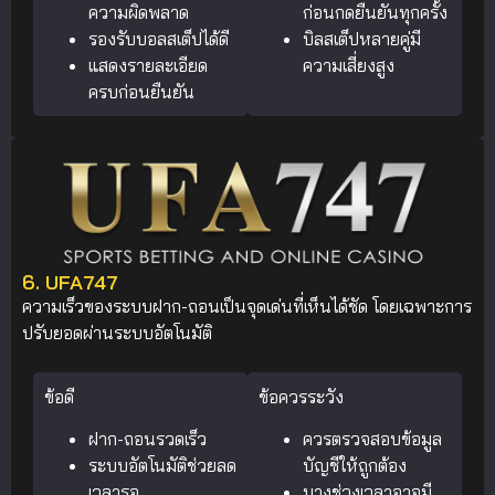
ความผิดพลาด
ก่อนกดยืนยันทุกครั้ง
รองรับบอลสเต็ปได้ดี
บิลสเต็ปหลายคู่มี
แสดงรายละเอียด
ความเสี่ยงสูง
ครบก่อนยืนยัน
6. UFA747
ความเร็วของระบบฝาก-ถอนเป็นจุดเด่นที่เห็นได้ชัด โดยเฉพาะการ
ปรับยอดผ่านระบบอัตโนมัติ
ข้อดี
ข้อควรระวัง
ฝาก-ถอนรวดเร็ว
ควรตรวจสอบข้อมูล
ระบบอัตโนมัติช่วยลด
บัญชีให้ถูกต้อง
เวลารอ
บางช่วงเวลาอาจมี