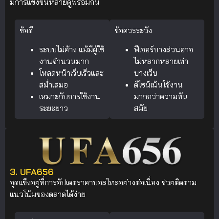
มีการแข่งขันหลายคู่พร้อมกัน
ข้อดี
ข้อควรระวัง
ระบบไม่ค้าง แม้มีผู้ใช้
ฟีเจอร์บางส่วนอาจ
งานจำนวนมาก
ไม่หลากหลายเท่า
โหลดหน้าเว็บเร็วและ
บางเว็บ
สม่ำเสมอ
ดีไซน์เน้นใช้งาน
เหมาะกับการใช้งาน
มากกว่าความทัน
ระยะยาว
สมัย
3. UFA656
จุดแข็งอยู่ที่การอัปเดตราคาบอลไหลอย่างต่อเนื่อง ช่วยติดตาม
แนวโน้มของตลาดได้ง่าย