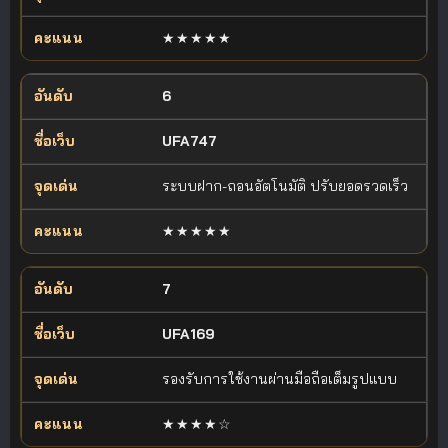
★★★★★
6
UFA747
ระบบฝาก-ถอนอัตโนมัติ ปรับยอดรวดเร็ว
★★★★★
7
UFA169
รองรับการใช้งานผ่านมือถือเต็มรูปแบบ
★★★★☆