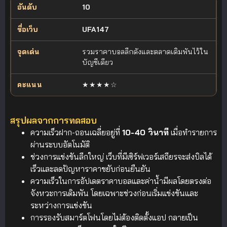
10
UFA147
รวมราคาบอลลีกดังและตลาดเดิมพันไว้ใน
บัญชีเดียว
★★★★☆
สรุปผลจากการทดสอบ
ความเร็วฝาก-ถอนเฉลี่ยอยู่ที่
10-40 วินาที
เมื่อทำรายการ
ผ่านระบบอัตโนมัติ
ช่วงการแข่งขันลีกใหญ่ เว็บที่มีเซิร์ฟเวอร์เสถียรจะส่งบิลได้
เร็วและลดปัญหาราคาขยับก่อนยืนยัน
ความเร็วในการอัปเดตราคาบอลและค่าน้ำมีผลโดยตรงต่อ
จังหวะการเดิมพัน โดยเฉพาะช่วงก่อนเริ่มแข่งขันและ
ระหว่างการแข่งขัน
การรองรับสมาร์ตโฟนโดยไม่ต้องติดตั้งแอป กลายเป็น