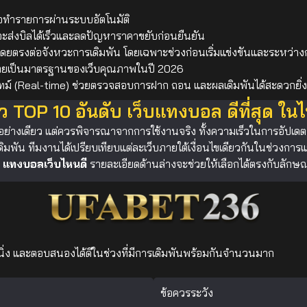
่อทำรายการผ่านระบบอัตโนมัติ
ียรจะส่งบิลได้เร็วและลดปัญหาราคาขยับก่อนยืนยัน
ยตรงต่อจังหวะการเดิมพัน โดยเฉพาะช่วงก่อนเริ่มแข่งขันและระหว่าง
กลายเป็นมาตรฐานของเว็บคุณภาพในปี 2026
ไทม์ (Real-time) ช่วยตรวจสอบการฝาก ถอน และผลเดิมพันได้สะดวกยิ่งข
วิว TOP 10 อันดับ เว็บแทงบอล ดีที่สุด ใน
งอย่างเดียว แต่ควรพิจารณาจากการใช้งานจริง ทั้งความเร็วในการอัป
ัน ทีมงานได้เปรียบเทียบแต่ละเว็บภายใต้เงื่อนไขเดียวกันในช่วงการแข่
า
แทงบอลเว็บไหนดี
รายละเอียดด้านล่างจะช่วยให้เลือกได้ตรงกับลักษ
างนิ่ง และตอบสนองได้ดีในช่วงที่มีการเดิมพันพร้อมกันจำนวนมาก
ข้อควรระวัง