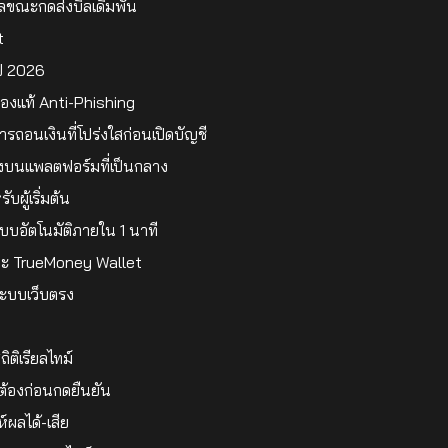
ขณะกดส่งบิลเดิมพัน
t
ปี 2026
ของแท้ Anti-Phishing
ารถอนเงินที่โปร่งใสก่อนเปิดบัญชี
ิงบนแพลตฟอร์มที่เป็นกลาง
ผู้เริ่มต้น
บอัตโนมัติภายใน 1 นาที
 และ TrueMoney Wallet
ะบบเว็บตรง
ติเรียลไทม์
้องก่อนกดยืนยัน
์ผลได้-เสีย