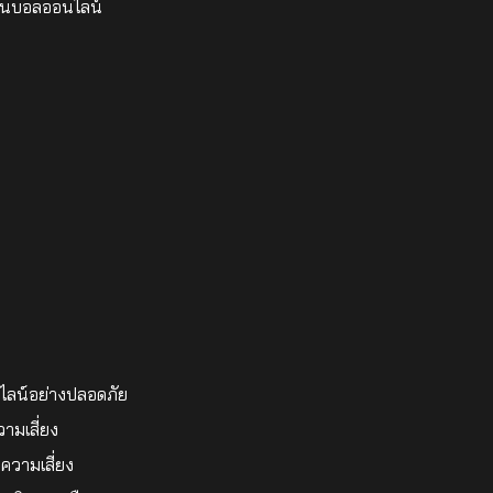
ันบอลออนไลน์
ไลน์อย่างปลอดภัย
วามเสี่ยง
ความเสี่ยง