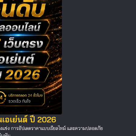
นเอเย่นต์ ปี 2026
างแข่ง การอัปเดตราคาแบบเรียลไทม์ และความปลอดภัย
ดิมพัน