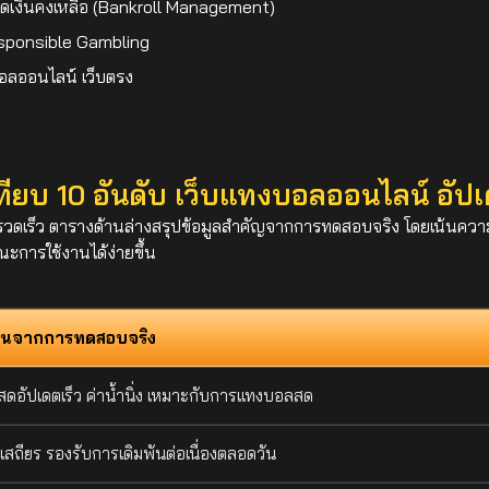
เงินคงเหลือ (Bankroll Management)
sponsible Gambling
บอลออนไลน์ เว็บตรง
ียบ 10 อันดับ เว็บแทงบอลออนไลน์ อัป
วดเร็ว ตารางด้านล่างสรุปข้อมูลสำคัญจากการทดสอบจริง โดยเน้นคว
ษณะการใช้งานได้ง่ายขึ้น
ด่นจากการทดสอบจริง
ดอัปเดตเร็ว ค่าน้ำนิ่ง เหมาะกับการแทงบอลสด
สถียร รองรับการเดิมพันต่อเนื่องตลอดวัน