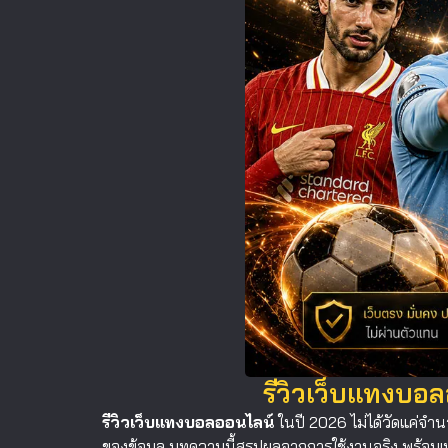
รีวิวเว็บแทงบอลอ
รีวิวเว็บแทงบอลออนไลน์
ในปี 2026 ไม่ได้วัดแค่จำ
ของข้อมูล บทความนี้สรุปผลจากการใช้งานจริง พร้อมเปรี