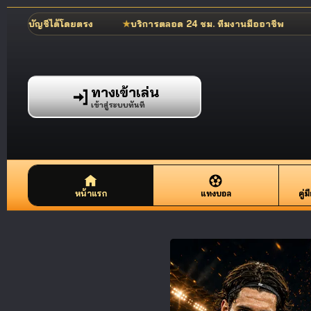
ญชีได้โดยตรง
บริการตลอด 24 ชม. ทีมงานมืออาชีพ
ฝาก-ถอน
ทางเข้าเล่น
เข้าสู่ระบบทันที
หน้าแรก
แทงบอล
คู่
รีวิวเว็บแทงบอลออ