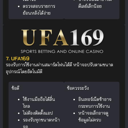
ตรวจสอบรายการ
ดีเลย์เล็กน้อย
ย้อนหลังได้ง่าย
7. UFA169
รองรับการใช้งานผ่านสมาร์ตโฟนได้ดี หน้าจอปรับตามขนาด
อุปกรณ์โดยอัตโนมัติ
ข้อดี
ข้อควรระวัง
ใช้งานมือถือได้ลื่น
อินเทอร์เน็ตช้าอาจ
ไหล
กระทบการใช้งาน
ไม่ต้องติดตั้งแอป
หน้าจอเล็กอาจดู
รองรับทุกขนาดหน้า
ข้อมูลไม่ครบ
จอ