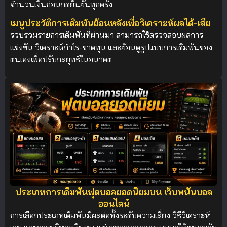
จำนวนเงินก่อนกดยืนยันทุกครั้ง
เมนูประวัติการเดิมพันย้อนหลังเพื่อวิเคราะห์ผลได้-เสีย
รวบรวมรายการเดิมพันที่ผ่านมา สามารถใช้ตรวจสอบผลการ
แข่งขัน วิเคราะห์กำไร-ขาดทุน และย้อนดูรูปแบบการเดิมพันของ
ตนเองเพื่อปรับกลยุทธ์ในอนาคต
ประเภทการเดิมพันฟุตบอลยอดนิยมบน เว็บพนันบอล
ออนไลน์
การเลือกประเภทเดิมพันมีผลต่อทั้งระดับความเสี่ยง วิธีวิเคราะห์