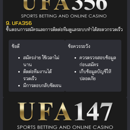
9. UFA356
ขั้นตอนการสมัครและการติดต่อทีมดูแลระบบทำได้สะดวกรวดเร็ว
ข้อดี
ข้อควรระวัง
สมัครง่าย ใช้เวลาไม่
ควรตรวจสอบข้อมูล
นาน
ก่อนสมัคร
ติดต่อทีมงานได้
เก็บข้อมูลบัญชีให้
รวดเร็ว
ปลอดภัย
มีการตอบกลับชัดเจน