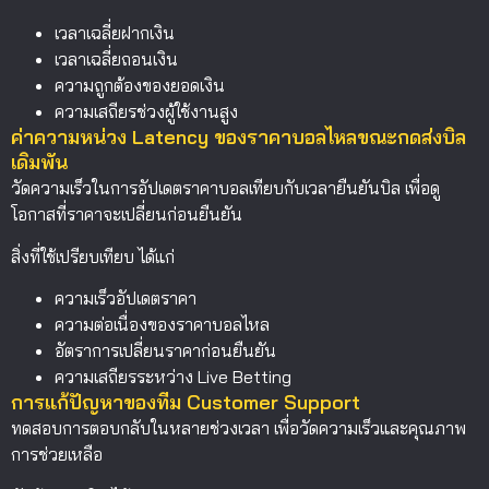
เวลาเฉลี่ยฝากเงิน
เวลาเฉลี่ยถอนเงิน
ความถูกต้องของยอดเงิน
ความเสถียรช่วงผู้ใช้งานสูง
ค่าความหน่วง Latency ของราคาบอลไหลขณะกดส่งบิล
เดิมพัน
วัดความเร็วในการอัปเดตราคาบอลเทียบกับเวลายืนยันบิล เพื่อดู
โอกาสที่ราคาจะเปลี่ยนก่อนยืนยัน
สิ่งที่ใช้เปรียบเทียบ ได้แก่
ความเร็วอัปเดตราคา
ความต่อเนื่องของราคาบอลไหล
อัตราการเปลี่ยนราคาก่อนยืนยัน
ความเสถียรระหว่าง Live Betting
การแก้ปัญหาของทีม Customer Support
ทดสอบการตอบกลับในหลายช่วงเวลา เพื่อวัดความเร็วและคุณภาพ
การช่วยเหลือ