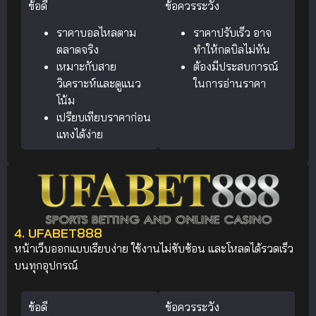
ข้อดี
ข้อควรระวัง
ราคาบอลไหลตาม
ราคาปรับเร็ว อาจ
ตลาดจริง
ทำให้กดบิลไม่ทัน
เหมาะกับสาย
ต้องมีประสบการณ์
วิเคราะห์และดูแนว
ในการอ่านราคา
โน้ม
เปรียบเทียบราคาก่อน
แทงได้ง่าย
4. UFABET888
หน้าเว็บออกแบบเรียบง่าย ใช้งานไม่ซับซ้อน และโหลดได้รวดเร็ว
บนทุกอุปกรณ์
ข้อดี
ข้อควรระวัง