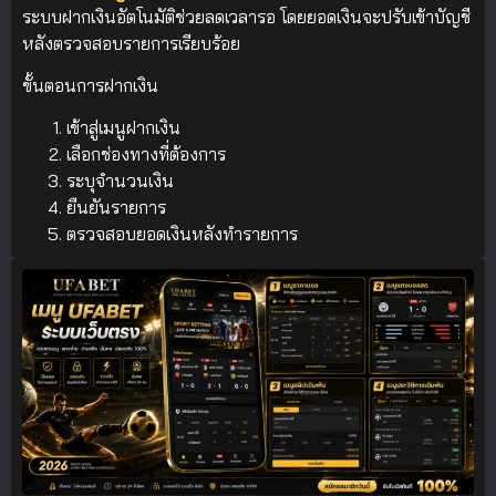
ระบบฝากเงินอัตโนมัติช่วยลดเวลารอ โดยยอดเงินจะปรับเข้าบัญชี
หลังตรวจสอบรายการเรียบร้อย
ขั้นตอนการฝากเงิน
เข้าสู่เมนูฝากเงิน
เลือกช่องทางที่ต้องการ
ระบุจำนวนเงิน
ยืนยันรายการ
ตรวจสอบยอดเงินหลังทำรายการ