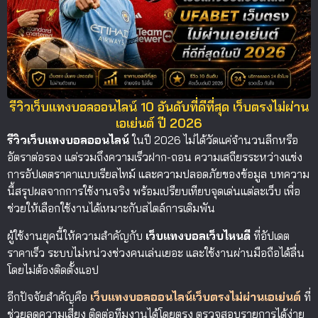
เอเย่นต์ มั่นคงปลอดภัย
จ่ายจริงทุกบิล
รีวิวเว็บแทงบอลออนไลน์ 10 อันดับที่ดีที่สุด เว็บตรงไม่ผ่าน
เอเย่นต์ ปี 2026
รีวิวเว็บแทงบอลออนไลน์
ในปี 2026 ไม่ได้วัดแค่จำนวนลีกหรือ
อัตราต่อรอง แต่รวมถึงความเร็วฝาก-ถอน ความเสถียรระหว่างแข่ง
การอัปเดตราคาแบบเรียลไทม์ และความปลอดภัยของข้อมูล บทความ
นี้สรุปผลจากการใช้งานจริง พร้อมเปรียบเทียบจุดเด่นแต่ละเว็บ เพื่อ
ช่วยให้เลือกใช้งานได้เหมาะกับสไตล์การเดิมพัน
ผู้ใช้งานยุคนี้ให้ความสำคัญกับ
เว็บแทงบอลเว็บไหนดี
ที่อัปเดต
ราคาเร็ว ระบบไม่หน่วงช่วงคนเล่นเยอะ และใช้งานผ่านมือถือได้ลื่น
โดยไม่ต้องติดตั้งแอป
อีกปัจจัยสำคัญคือ
เว็บแทงบอลออนไลน์เว็บตรงไม่ผ่านเอเย่นต์
ที่
ช่วยลดความเสี่ยง ติดต่อทีมงานได้โดยตรง ตรวจสอบรายการได้ง่าย