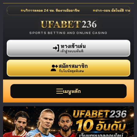
บริการตลอด 24 ชม. ทีมงานมืออาชีพ
ฝาก-ถอน อัตโนมัติ รวดเร็วภายในไม่กี่วิ
SPORTS BETTING AND ONLINE CASINO
ทางเข้าเล่น
เข้าสู่ระบบทันที
สมัครสมาชิก
รับโบนัสสุดพิเศษ
เมนูหลัก
รีวิวเว็บแทงบอลออนไลน์
10 อันดับ เว็บตรงไม่ผ่าน