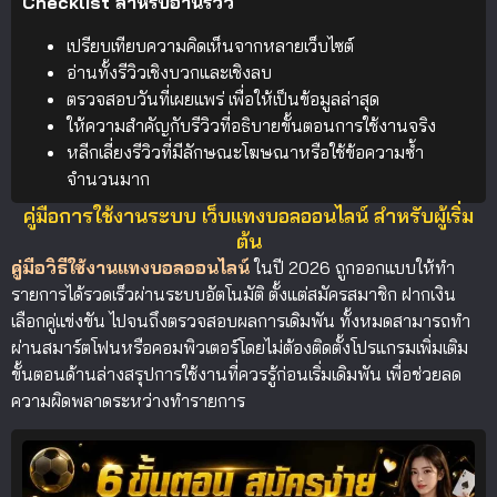
Checklist สำหรับอ่านรีวิว
เปรียบเทียบความคิดเห็นจากหลายเว็บไซต์
อ่านทั้งรีวิวเชิงบวกและเชิงลบ
ตรวจสอบวันที่เผยแพร่ เพื่อให้เป็นข้อมูลล่าสุด
ให้ความสำคัญกับรีวิวที่อธิบายขั้นตอนการใช้งานจริง
หลีกเลี่ยงรีวิวที่มีลักษณะโฆษณาหรือใช้ข้อความซ้ำ
จำนวนมาก
คู่มือการใช้งานระบบ เว็บแทงบอลออนไลน์ สำหรับผู้เริ่ม
ต้น
คู่มือวิธีใช้งานแทงบอลออนไลน์
ในปี 2026 ถูกออกแบบให้ทำ
รายการได้รวดเร็วผ่านระบบอัตโนมัติ ตั้งแต่สมัครสมาชิก ฝากเงิน
เลือกคู่แข่งขัน ไปจนถึงตรวจสอบผลการเดิมพัน ทั้งหมดสามารถทำ
ผ่านสมาร์ตโฟนหรือคอมพิวเตอร์โดยไม่ต้องติดตั้งโปรแกรมเพิ่มเติม
ขั้นตอนด้านล่างสรุปการใช้งานที่ควรรู้ก่อนเริ่มเดิมพัน เพื่อช่วยลด
ความผิดพลาดระหว่างทำรายการ