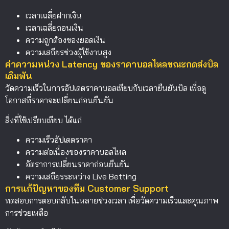
เวลาเฉลี่ยฝากเงิน
เวลาเฉลี่ยถอนเงิน
ความถูกต้องของยอดเงิน
ความเสถียรช่วงผู้ใช้งานสูง
ค่าความหน่วง Latency ของราคาบอลไหลขณะกดส่งบิล
เดิมพัน
วัดความเร็วในการอัปเดตราคาบอลเทียบกับเวลายืนยันบิล เพื่อดู
โอกาสที่ราคาจะเปลี่ยนก่อนยืนยัน
สิ่งที่ใช้เปรียบเทียบ ได้แก่
ความเร็วอัปเดตราคา
ความต่อเนื่องของราคาบอลไหล
อัตราการเปลี่ยนราคาก่อนยืนยัน
ความเสถียรระหว่าง Live Betting
การแก้ปัญหาของทีม Customer Support
ทดสอบการตอบกลับในหลายช่วงเวลา เพื่อวัดความเร็วและคุณภาพ
การช่วยเหลือ