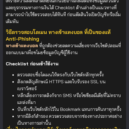
เพราะความผิดพลาดเพียงเล็กน้อยอาจส่งผลต่อทั้งข้อมูลส่วนตัว
และธุรกรรมทางการเงินได้ Checklist ด้านล่างเป็นแนวทางที่
สามารถนำไปใช้ตรวจสอบได้ทันที ก่อนตัดสินใจเปิดบัญชีหรือเริ่ม
เดิมพัน
วิธีตรวจสอบโดเมน ทางเข้าแทงบอล ที่เป็นของแท้
Anti-Phishing
ทางเข้าแทงบอล
ที่ถูกต้องช่วยลดความเสี่ยงจากเว็บไซต์ปลอมที่
ออกแบบมาเพื่อขโมยข้อมูลบัญชีผู้ใช้งาน
Checklist ก่อนเข้าใช้งาน
ตรวจสอบชื่อโดเมนให้ตรงกับเว็บไซต์หลักทุกครั้ง
สังเกตสัญลักษณ์ HTTPS และใบรับรอง SSL บน
เบราว์เซอร์
หลีกเลี่ยงการกดลิงก์จาก SMS หรือโซเชียลมีเดียที่ไม่ทราบ
แหล่งที่มา
บันทึกเว็บไซต์หลักไว้ใน Bookmark แทนการค้นหาทุกครั้ง
หากมีลิงก์สำรอง ควรตรวจสอบจากช่องทางประกาศอย่าง
เป็นทางการเท่านั้น