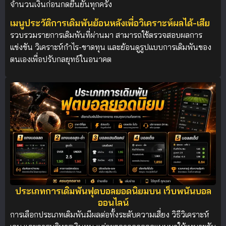
จำนวนเงินก่อนกดยืนยันทุกครั้ง
เมนูประวัติการเดิมพันย้อนหลังเพื่อวิเคราะห์ผลได้-เสีย
รวบรวมรายการเดิมพันที่ผ่านมา สามารถใช้ตรวจสอบผลการ
แข่งขัน วิเคราะห์กำไร-ขาดทุน และย้อนดูรูปแบบการเดิมพันของ
ตนเองเพื่อปรับกลยุทธ์ในอนาคต
ประเภทการเดิมพันฟุตบอลยอดนิยมบน เว็บพนันบอล
ออนไลน์
การเลือกประเภทเดิมพันมีผลต่อทั้งระดับความเสี่ยง วิธีวิเคราะห์