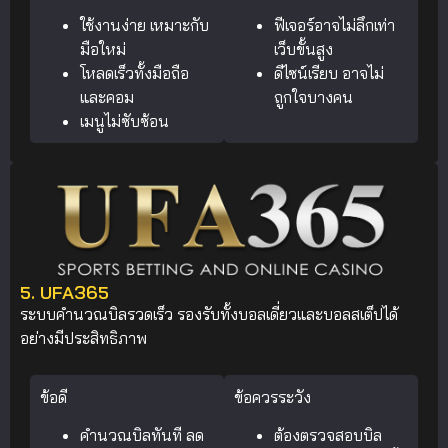
ใช้งานง่าย เหมาะกับ
ฟีเจอร์อาจไม่ลึกเท่า
มือใหม่
เว็บขั้นสูง
โหลดเร็วทั้งมือถือ
ดีไซน์เรียบ อาจไม่
และคอม
ถูกใจบางคน
เมนูไม่ซับซ้อน
5. UFA365
ระบบคำนวณบิลรวดเร็ว รองรับทั้งบอลเดี่ยวและบอลสเต็ปได้
อย่างมีประสิทธิภาพ
ข้อดี
ข้อควรระวัง
คำนวณบิลทันที ลด
ต้องตรวจสอบบิล