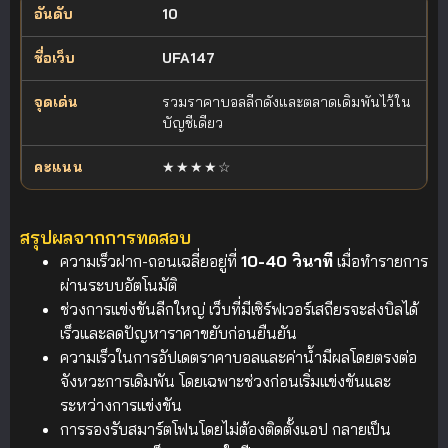
10
UFA147
รวมราคาบอลลีกดังและตลาดเดิมพันไว้ใน
บัญชีเดียว
★★★★☆
สรุปผลจากการทดสอบ
ความเร็วฝาก-ถอนเฉลี่ยอยู่ที่
10-40 วินาที
เมื่อทำรายการ
ผ่านระบบอัตโนมัติ
ช่วงการแข่งขันลีกใหญ่ เว็บที่มีเซิร์ฟเวอร์เสถียรจะส่งบิลได้
เร็วและลดปัญหาราคาขยับก่อนยืนยัน
ความเร็วในการอัปเดตราคาบอลและค่าน้ำมีผลโดยตรงต่อ
จังหวะการเดิมพัน โดยเฉพาะช่วงก่อนเริ่มแข่งขันและ
ระหว่างการแข่งขัน
การรองรับสมาร์ตโฟนโดยไม่ต้องติดตั้งแอป กลายเป็น