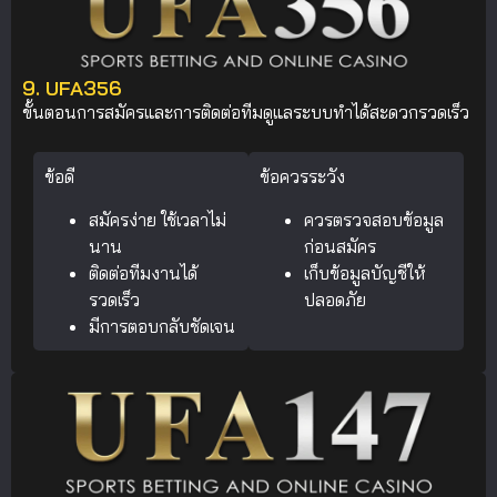
9. UFA356
ขั้นตอนการสมัครและการติดต่อทีมดูแลระบบทำได้สะดวกรวดเร็ว
ข้อดี
ข้อควรระวัง
สมัครง่าย ใช้เวลาไม่
ควรตรวจสอบข้อมูล
นาน
ก่อนสมัคร
ติดต่อทีมงานได้
เก็บข้อมูลบัญชีให้
รวดเร็ว
ปลอดภัย
มีการตอบกลับชัดเจน