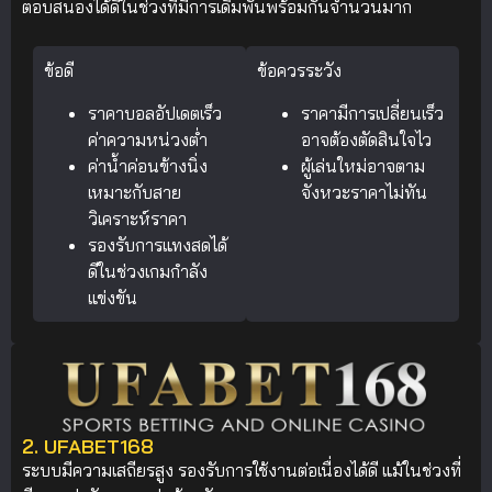
ตอบสนองได้ดีในช่วงที่มีการเดิมพันพร้อมกันจำนวนมาก
ข้อดี
ข้อควรระวัง
ราคาบอลอัปเดตเร็ว
ราคามีการเปลี่ยนเร็ว
ค่าความหน่วงต่ำ
อาจต้องตัดสินใจไว
ค่าน้ำค่อนข้างนิ่ง
ผู้เล่นใหม่อาจตาม
เหมาะกับสาย
จังหวะราคาไม่ทัน
วิเคราะห์ราคา
รองรับการแทงสดได้
ดีในช่วงเกมกำลัง
แข่งขัน
2. UFABET168
ระบบมีความเสถียรสูง รองรับการใช้งานต่อเนื่องได้ดี แม้ในช่วงที่