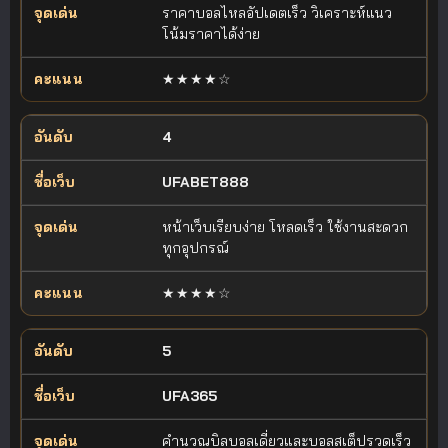
ราคาบอลไหลอัปเดตเร็ว วิเคราะห์แนว
โน้มราคาได้ง่าย
★★★★☆
4
UFABET888
หน้าเว็บเรียบง่าย โหลดเร็ว ใช้งานสะดวก
ทุกอุปกรณ์
★★★★☆
5
UFA365
คำนวณบิลบอลเดี่ยวและบอลสเต็ปรวดเร็ว