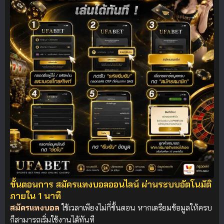
ขั้นตอนการ สมัครแทงบอลออนไลน์ ผ่านระบบอัตโนมัติ
ภายใน 1 นาที
สมัครแทงบอล
ใช้เวลาเพียงไม่กี่ขั้นตอน หากเตรียมข้อมูลให้ครบ
ก็สามารถเริ่มใช้งานได้ทันที