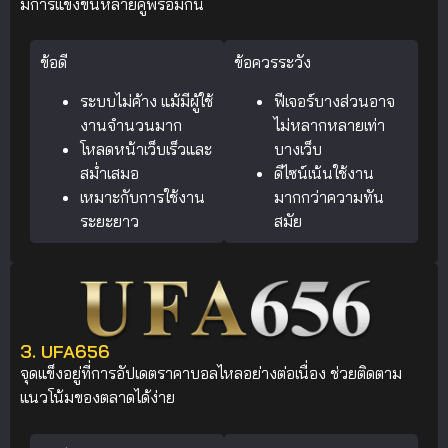
มีการแข่งขันหลายคู่พร้อมกัน
ข้อดี
ข้อควรระวัง
ระบบไม่ค้าง แม้มีผู้ใช้
ฟีเจอร์บางส่วนอาจ
งานจำนวนมาก
ไม่หลากหลายเท่า
โหลดหน้าเว็บเร็วและ
บางเว็บ
สม่ำเสมอ
ดีไซน์เน้นใช้งาน
เหมาะกับการใช้งาน
มากกว่าความทัน
ระยะยาว
สมัย
3. UFA656
จุดแข็งอยู่ที่การอัปเดตราคาบอลไหลอย่างต่อเนื่อง ช่วยติดตาม
แนวโน้มของตลาดได้ง่าย