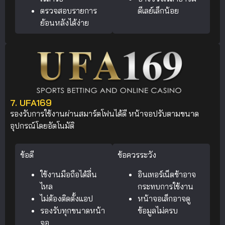
ตรวจสอบรายการ
ดีเลย์เล็กน้อย
ย้อนหลังได้ง่าย
7. UFA169
รองรับการใช้งานผ่านสมาร์ตโฟนได้ดี หน้าจอปรับตามขนาด
อุปกรณ์โดยอัตโนมัติ
ข้อดี
ข้อควรระวัง
ใช้งานมือถือได้ลื่น
อินเทอร์เน็ตช้าอาจ
ไหล
กระทบการใช้งาน
ไม่ต้องติดตั้งแอป
หน้าจอเล็กอาจดู
รองรับทุกขนาดหน้า
ข้อมูลไม่ครบ
จอ