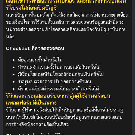
เงื่อนไขการทำยอดเทิร์นโอเวอร์ และกติกาการถอนเงิน
ที่โปร่งใสก่อนเปิดบัญชี
หลายปัญหาที่พบหลังสมัครใช้งานเกิดจากการไม่อ่านรายละเอียด
ของเงื่อนไขการใช้งานตั้งแต่ต้น การตรวจสอบข้อมูลเหล่านี้ล่วง
หน้าจะช่วยลดความเข้าใจคลาดเคลื่อนและป้องกันปัญหาในภาย
หลัง
Checklist ที่ควรตรวจสอบ
มียอดถอนขั้นต่ำหรือไม่
กำหนดจำนวนครั้งในการถอนต่อวันหรือไม่
มีเงื่อนไขยอดเทิร์นโอเวอร์ก่อนถอนเงินหรือไม่
ระบุระยะเวลาการปรับยอดอย่างชัดเจน
มีรายละเอียดค่าธรรมเนียมครบถ้วนหรือไม่
รีวิวและกระแสตอบรับจากกลุ่มผู้ใช้งานจริงบน
แพลตฟอร์มที่เป็นกลาง
รีวิวจากผู้ใช้งานจริงช่วยให้เห็นปัญหาและข้อดีที่อาจไม่ปรากฏ
บนหน้าเว็บไซต์ โดยควรเปรียบเทียบข้อมูลจากหลายแหล่งแทน
การอ้างอิงเพียงความคิดเห็นเดียว