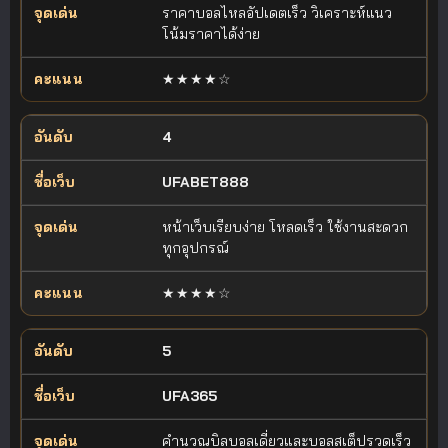
ราคาบอลไหลอัปเดตเร็ว วิเคราะห์แนว
โน้มราคาได้ง่าย
★★★★☆
4
UFABET888
หน้าเว็บเรียบง่าย โหลดเร็ว ใช้งานสะดวก
ทุกอุปกรณ์
★★★★☆
5
UFA365
คำนวณบิลบอลเดี่ยวและบอลสเต็ปรวดเร็ว