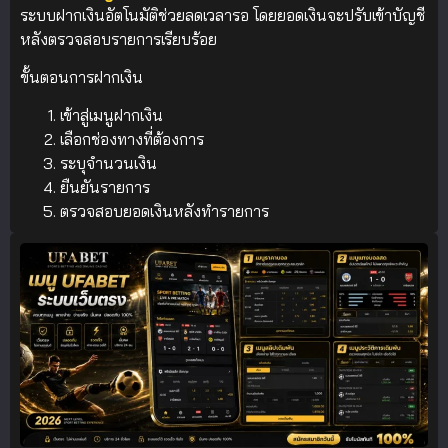
ระบบฝากเงินอัตโนมัติช่วยลดเวลารอ โดยยอดเงินจะปรับเข้าบัญชี
หลังตรวจสอบรายการเรียบร้อย
ขั้นตอนการฝากเงิน
เข้าสู่เมนูฝากเงิน
เลือกช่องทางที่ต้องการ
ระบุจำนวนเงิน
ยืนยันรายการ
ตรวจสอบยอดเงินหลังทำรายการ