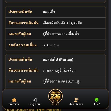
บอลเต็ง
เลือกเดิมพันเพียง 1 คู่ต่อบิล
ผู้ที่ต้องการความเสี่ยงต่ำ
★★☆☆☆
บอลสเต็ป (Parlay)
รวมหลายคู่ในบิลเดียว
ผู้ที่ต้องการผลตอบแทนสูง
★★★★★
หน้าหลัก
เข้าสู่ระบบ
สมัครสมาชิก
LINE
PLAY
บอลก่อนแข่งขัน (Pre-match)