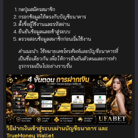
กดปุ่มสมัครสมาชิก
กรอกข้อมูลให้ตรงกับบัญชีธนาคาร
ตั้งชื่อผู้ใช้งานและรหัสผ่าน
ยืนยันข้อมูลและเข้าสู่ระบบ
ตรวจสอบข้อมูลสมาชิกก่อนเริ่มใช้งาน
คำแนะนำ: ใช้หมายเลขโทรศัพท์และบัญชีธนาคารที่
เป็นชื่อเดียวกัน เพื่อให้การยืนยันตัวตนและการทำ
ธุรกรรมเป็นไปอย่างราบรื่น
วิธีฝากเงินเข้าสู่ระบบผ่านบัญชีธนาคาร และ
TrueMoney Wallet