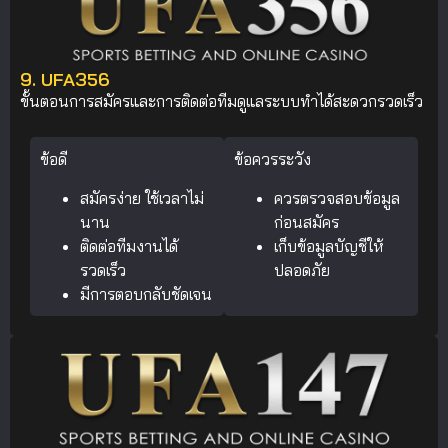
9. UFA356
ขั้นตอนการสมัครและการติดต่อทีมดูแลระบบทำได้สะดวกรวดเร็ว
ข้อดี
ข้อควรระวัง
สมัครง่าย ใช้เวลาไม่
ควรตรวจสอบข้อมูล
นาน
ก่อนสมัคร
ติดต่อทีมงานได้
เก็บข้อมูลบัญชีให้
รวดเร็ว
ปลอดภัย
มีการตอบกลับชัดเจน