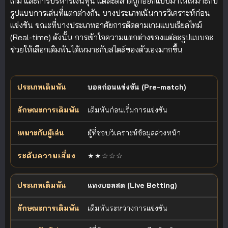
เกม และการบริหารเงินทุน แต่ละตลาดถูกออกแบบมาให้เหมาะกับ
รูปแบบการเล่นที่แตกต่างกัน บางประเภทเน้นการวิเคราะห์ก่อน
แข่งขัน ขณะที่บางประเภทอาศัยการติดตามเกมแบบเรียลไทม์
(Real-time) ดังนั้น การเข้าใจความแตกต่างของแต่ละรูปแบบจะ
ช่วยให้เลือกเดิมพันได้เหมาะกับสไตล์ของตัวเองมากขึ้น
ตารางเปรียบเทียบประเภทการเดิมพันฟุตบอล ลักษณะการเดิมพัน ผู้เล่นท
บอลก่อนแข่งขัน (Pre-match)
ประเภทเดิมพัน
ลักษณะการเดิมพัน
เหมาะกับผู้เล่น
เดิมพันก่อนเริ่มการแข่งขัน
ผู้ที่ชอบวิเคราะห์ข้อมูลล่วงหน้า
★★☆☆☆
แทงบอลสด (Live Betting)
เดิมพันระหว่างการแข่งขัน