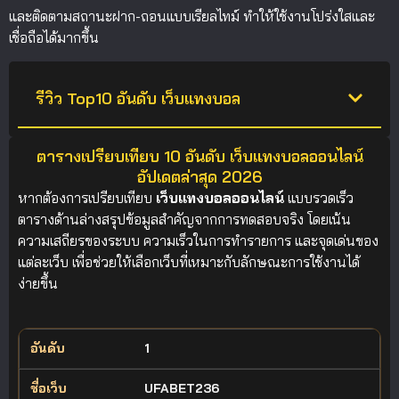
และติดตามสถานะฝาก-ถอนแบบเรียลไทม์ ทำให้ใช้งานโปร่งใสและ
เชื่อถือได้มากขึ้น
รีวิว Top10 อันดับ เว็บแทงบอล
ตารางเปรียบเทียบ 10 อันดับ เว็บแทงบอลออนไลน์
อัปเดตล่าสุด 2026
หากต้องการเปรียบเทียบ
เว็บแทงบอลออนไลน์
แบบรวดเร็ว
ตารางด้านล่างสรุปข้อมูลสำคัญจากการทดสอบจริง โดยเน้น
ความเสถียรของระบบ ความเร็วในการทำรายการ และจุดเด่นของ
แต่ละเว็บ เพื่อช่วยให้เลือกเว็บที่เหมาะกับลักษณะการใช้งานได้
ง่ายขึ้น
1
อันดับ
ชื่อเว็บ
จุดเด่นจากการทดสอบจริง
คะแนน
UFABET236