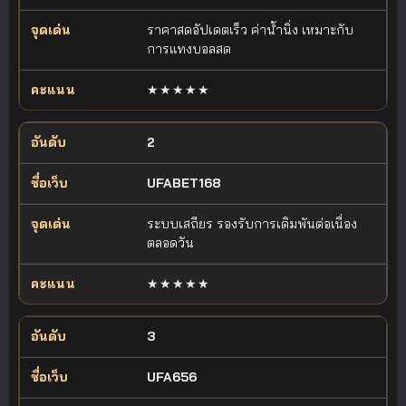
ราคาสดอัปเดตเร็ว ค่าน้ำนิ่ง เหมาะกับ
การแทงบอลสด
★★★★★
2
UFABET168
ระบบเสถียร รองรับการเดิมพันต่อเนื่อง
ตลอดวัน
★★★★★
3
UFA656