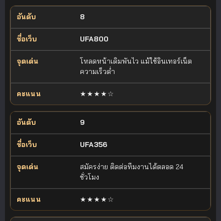
8
UFA800
โหลดหน้าเดิมพันไว แม้ใช้อินเทอร์เน็ต
ความเร็วต่ำ
★★★★☆
9
UFA356
สมัครง่าย ติดต่อทีมงานได้ตลอด 24
ชั่วโมง
★★★★☆