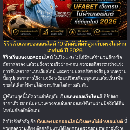
เอเย่นต์ มั่นคงปลอดภัย
จ่ายจริงทุกบิล
รีวิวเว็บแทงบอลออนไลน์ 10 อันดับที่ดีที่สุด เว็บตรงไม่ผ่าน
เอเย่นต์ ปี 2026
รีวิวเว็บแทงบอลออนไลน์
ในปี 2026 ไม่ได้วัดแค่จำนวนลีกหรือ
อัตราต่อรอง แต่รวมถึงความเร็วฝาก-ถอน ความเสถียรระหว่างแข่ง
การอัปเดตราคาแบบเรียลไทม์ และความปลอดภัยของข้อมูล บทความ
นี้สรุปผลจากการใช้งานจริง พร้อมเปรียบเทียบจุดเด่นแต่ละเว็บ เพื่อ
ช่วยให้เลือกใช้งานได้เหมาะกับสไตล์การเดิมพัน
ผู้ใช้งานยุคนี้ให้ความสำคัญกับ
เว็บแทงบอลเว็บไหนดี
ที่อัปเดต
ราคาเร็ว ระบบไม่หน่วงช่วงคนเล่นเยอะ และใช้งานผ่านมือถือได้ลื่น
โดยไม่ต้องติดตั้งแอป
อีกปัจจัยสำคัญคือ
เว็บแทงบอลออนไลน์เว็บตรงไม่ผ่านเอเย่นต์
ที่
ช่วยลดความเสี่ยง ติดต่อทีมงานได้โดยตรง ตรวจสอบรายการได้ง่าย