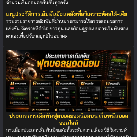
จำนวนเงินก่อนกดยืนยันทุกครั้ง
เมนูประวัติการเดิมพันย้อนหลังเพื่อวิเคราะห์ผลได้-เสีย
รวบรวมรายการเดิมพันที่ผ่านมา สามารถใช้ตรวจสอบผลการ
แข่งขัน วิเคราะห์กำไร-ขาดทุน และย้อนดูรูปแบบการเดิมพันของ
ตนเองเพื่อปรับกลยุทธ์ในอนาคต
ประเภทการเดิมพันฟุตบอลยอดนิยมบน เว็บพนันบอล
ออนไลน์
การเลือกประเภทเดิมพันมีผลต่อทั้งระดับความเสี่ยง วิธีวิเคราะห์