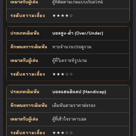
ผู้ที่ติดตามเกมแบบเรียลไทม์
★★★★☆
บอลสูง-ต่ำ (Over/Under)
ทายจำนวนประตูรวม
ผู้ที่วิเคราะห์รูปเกม
★★★☆☆
บอลแฮนดิแคป (Handicap)
เดิมพันตามราคาต่อรอง
ผู้ที่เข้าใจราคาบอล
★★★☆☆