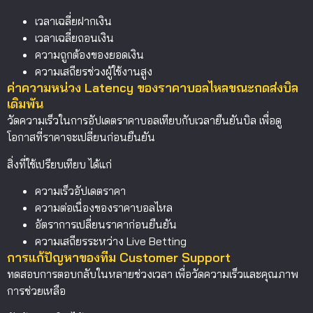
เวลาเฉลี่ยฝากเงิน
เวลาเฉลี่ยถอนเงิน
ความถูกต้องของยอดเงิน
ความเสถียรช่วงผู้ใช้งานสูง
ค่าความหน่วง Latency ของราคาบอลไหลขณะกดส่งบิล
เดิมพัน
วัดความเร็วในการอัปเดตราคาบอลเทียบกับเวลายืนยันบิล เพื่อดู
โอกาสที่ราคาจะเปลี่ยนก่อนยืนยัน
สิ่งที่ใช้เปรียบเทียบ ได้แก่
ความเร็วอัปเดตราคา
ความต่อเนื่องของราคาบอลไหล
อัตราการเปลี่ยนราคาก่อนยืนยัน
ความเสถียรระหว่าง Live Betting
การแก้ปัญหาของทีม Customer Support
ทดสอบการตอบกลับในหลายช่วงเวลา เพื่อวัดความเร็วและคุณภาพ
การช่วยเหลือ