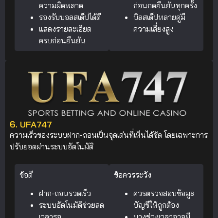
ความผิดพลาด
ก่อนกดยืนยันทุกครั้ง
รองรับบอลสเต็ปได้ดี
บิลสเต็ปหลายคู่มี
แสดงรายละเอียด
ความเสี่ยงสูง
ครบก่อนยืนยัน
6. UFA747
ความเร็วของระบบฝาก-ถอนเป็นจุดเด่นที่เห็นได้ชัด โดยเฉพาะการ
ปรับยอดผ่านระบบอัตโนมัติ
ข้อดี
ข้อควรระวัง
ฝาก-ถอนรวดเร็ว
ควรตรวจสอบข้อมูล
ระบบอัตโนมัติช่วยลด
บัญชีให้ถูกต้อง
เวลารอ
บางช่วงเวลาอาจมี