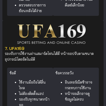
ตรวจสอบรายการ
ดีเลย์เล็กน้อย
ย้อนหลังได้ง่าย
7. UFA169
รองรับการใช้งานผ่านสมาร์ตโฟนได้ดี หน้าจอปรับตามขนาด
อุปกรณ์โดยอัตโนมัติ
ข้อดี
ข้อควรระวัง
ใช้งานมือถือได้ลื่น
อินเทอร์เน็ตช้าอาจ
ไหล
กระทบการใช้งาน
ไม่ต้องติดตั้งแอป
หน้าจอเล็กอาจดู
รองรับทุกขนาดหน้า
ข้อมูลไม่ครบ
จอ