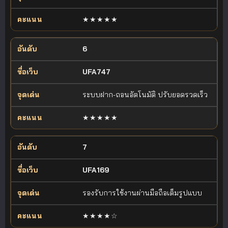
★★★★★
6
UFA747
ระบบฝาก-ถอนอัตโนมัติ ปรับยอดรวดเร็ว
★★★★★
7
UFA169
รองรับการใช้งานผ่านมือถือเต็มรูปแบบ
★★★★☆