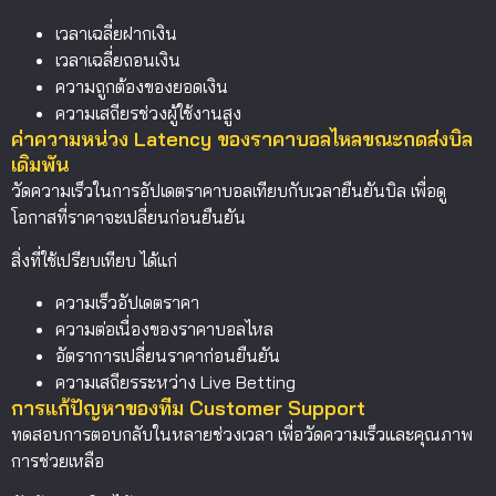
เวลาเฉลี่ยฝากเงิน
เวลาเฉลี่ยถอนเงิน
ความถูกต้องของยอดเงิน
ความเสถียรช่วงผู้ใช้งานสูง
ค่าความหน่วง Latency ของราคาบอลไหลขณะกดส่งบิล
เดิมพัน
วัดความเร็วในการอัปเดตราคาบอลเทียบกับเวลายืนยันบิล เพื่อดู
โอกาสที่ราคาจะเปลี่ยนก่อนยืนยัน
สิ่งที่ใช้เปรียบเทียบ ได้แก่
ความเร็วอัปเดตราคา
ความต่อเนื่องของราคาบอลไหล
อัตราการเปลี่ยนราคาก่อนยืนยัน
ความเสถียรระหว่าง Live Betting
การแก้ปัญหาของทีม Customer Support
ทดสอบการตอบกลับในหลายช่วงเวลา เพื่อวัดความเร็วและคุณภาพ
การช่วยเหลือ