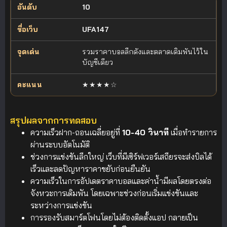
10
UFA147
รวมราคาบอลลีกดังและตลาดเดิมพันไว้ใน
บัญชีเดียว
★★★★☆
สรุปผลจากการทดสอบ
ความเร็วฝาก-ถอนเฉลี่ยอยู่ที่
10-40 วินาที
เมื่อทำรายการ
ผ่านระบบอัตโนมัติ
ช่วงการแข่งขันลีกใหญ่ เว็บที่มีเซิร์ฟเวอร์เสถียรจะส่งบิลได้
เร็วและลดปัญหาราคาขยับก่อนยืนยัน
ความเร็วในการอัปเดตราคาบอลและค่าน้ำมีผลโดยตรงต่อ
จังหวะการเดิมพัน โดยเฉพาะช่วงก่อนเริ่มแข่งขันและ
ระหว่างการแข่งขัน
การรองรับสมาร์ตโฟนโดยไม่ต้องติดตั้งแอป กลายเป็น