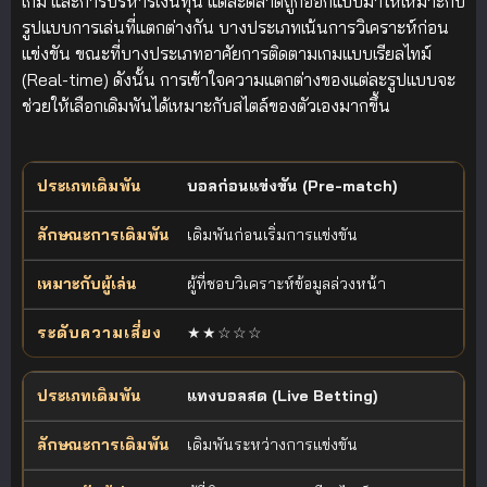
เกม และการบริหารเงินทุน แต่ละตลาดถูกออกแบบมาให้เหมาะกับ
รูปแบบการเล่นที่แตกต่างกัน บางประเภทเน้นการวิเคราะห์ก่อน
แข่งขัน ขณะที่บางประเภทอาศัยการติดตามเกมแบบเรียลไทม์
(Real-time) ดังนั้น การเข้าใจความแตกต่างของแต่ละรูปแบบจะ
ช่วยให้เลือกเดิมพันได้เหมาะกับสไตล์ของตัวเองมากขึ้น
ตารางเปรียบเทียบประเภทการเดิมพันฟุตบอล ลักษณะการเดิมพัน ผู้เล่นท
บอลก่อนแข่งขัน (Pre-match)
ประเภทเดิมพัน
ลักษณะการเดิมพัน
เหมาะกับผู้เล่น
เดิมพันก่อนเริ่มการแข่งขัน
ผู้ที่ชอบวิเคราะห์ข้อมูลล่วงหน้า
★★☆☆☆
แทงบอลสด (Live Betting)
เดิมพันระหว่างการแข่งขัน