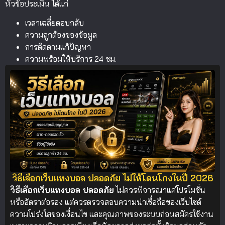
หัวข้อประเมิน ได้แก่
เวลาเฉลี่ยตอบกลับ
ความถูกต้องของข้อมูล
การติดตามแก้ปัญหา
ความพร้อมให้บริการ 24 ชม.
วิธีเลือกเว็บแทงบอล ปลอดภัย ไม่ให้โดนโกงในปี 2026
วิธีเลือกเว็บแทงบอล ปลอดภัย
ไม่ควรพิจารณาแค่โปรโมชั่น
หรืออัตราต่อรอง แต่ควรตรวจสอบความน่าเชื่อถือของเว็บไซต์
ความโปร่งใสของเงื่อนไข และคุณภาพของระบบก่อนสมัครใช้งาน