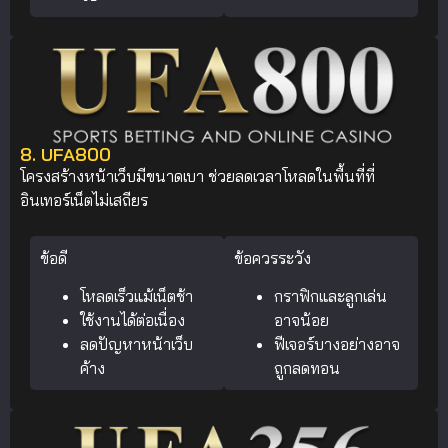
8. UFA800
โครงสร้างหน้าเว็บมีขนาดเบา ช่วยลดเวลาโหลดในพื้นที่ที่
อินเทอร์เน็ตไม่เสถียร
ข้อดี
ข้อควรระวัง
โหลดเร็วแม้เน็ตช้า
กราฟิกและลูกเล่น
ใช้งานได้ต่อเนื่อง
อาจน้อย
ลดปัญหาหน้าเว็บ
ฟีเจอร์บางอย่างอาจ
ค้าง
ถูกลดทอน