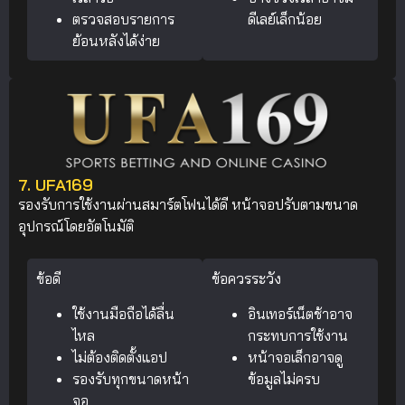
ตรวจสอบรายการ
ดีเลย์เล็กน้อย
ย้อนหลังได้ง่าย
7. UFA169
รองรับการใช้งานผ่านสมาร์ตโฟนได้ดี หน้าจอปรับตามขนาด
อุปกรณ์โดยอัตโนมัติ
ข้อดี
ข้อควรระวัง
ใช้งานมือถือได้ลื่น
อินเทอร์เน็ตช้าอาจ
ไหล
กระทบการใช้งาน
ไม่ต้องติดตั้งแอป
หน้าจอเล็กอาจดู
รองรับทุกขนาดหน้า
ข้อมูลไม่ครบ
จอ