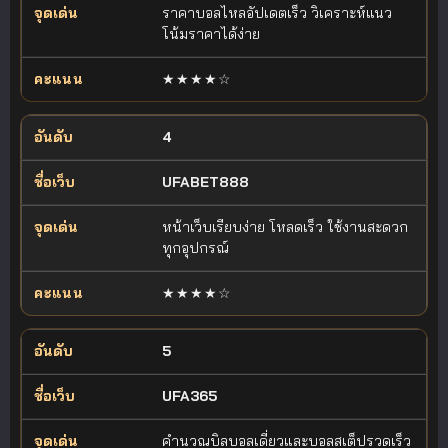
ราคาบอลไหลอัปเดตเร็ว วิเคราะห์แนว
โน้มราคาได้ง่าย
★★★★☆
4
UFABET888
หน้าเว็บเรียบง่าย โหลดเร็ว ใช้งานสะดวก
ทุกอุปกรณ์
★★★★☆
5
UFA365
คำนวณบิลบอลเดี่ยวและบอลสเต็ปรวดเร็ว