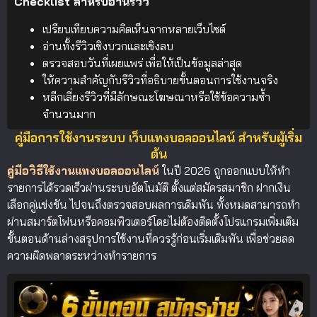
Checklist สำหรับอ่านรีวิว
เปรียบเทียบความคิดเห็นจากหลายเว็บไซต์
อ่านทั้งรีวิวเชิงบวกและเชิงลบ
ตรวจสอบวันที่เผยแพร่ เพื่อให้เป็นข้อมูลล่าสุด
ให้ความสำคัญกับรีวิวที่อธิบายขั้นตอนการใช้งานจริง
หลีกเลี่ยงรีวิวที่มีลักษณะโฆษณาหรือใช้ข้อความซ้ำ
จำนวนมาก
คู่มือการใช้งานระบบ เว็บแทงบอลออนไลน์ สำหรับผู้เริ่ม
ต้น
คู่มือวิธีใช้งานแทงบอลออนไลน์
ในปี 2026 ถูกออกแบบให้ทำ
รายการได้รวดเร็วผ่านระบบอัตโนมัติ ตั้งแต่สมัครสมาชิก ฝากเงิน
เลือกคู่แข่งขัน ไปจนถึงตรวจสอบผลการเดิมพัน ทั้งหมดสามารถทำ
ผ่านสมาร์ตโฟนหรือคอมพิวเตอร์โดยไม่ต้องติดตั้งโปรแกรมเพิ่มเติม
ขั้นตอนด้านล่างสรุปการใช้งานที่ควรรู้ก่อนเริ่มเดิมพัน เพื่อช่วยลด
ความผิดพลาดระหว่างทำรายการ