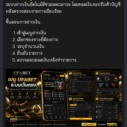
ระบบฝากเงินอัตโนมัติช่วยลดเวลารอ โดยยอดเงินจะปรับเข้าบัญชี
หลังตรวจสอบรายการเรียบร้อย
ขั้นตอนการฝากเงิน
เข้าสู่เมนูฝากเงิน
เลือกช่องทางที่ต้องการ
ระบุจำนวนเงิน
ยืนยันรายการ
ตรวจสอบยอดเงินหลังทำรายการ