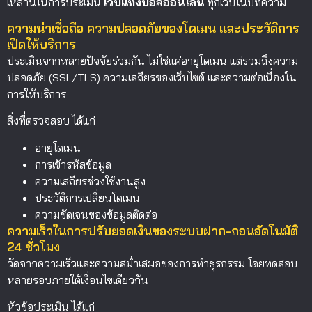
เหล่านี้ในการประเมิน
เว็บแทงบอลออนไลน์
ทุกเว็บในบทความ
ความน่าเชื่อถือ ความปลอดภัยของโดเมน และประวัติการ
เปิดให้บริการ
ประเมินจากหลายปัจจัยร่วมกัน ไม่ใช่แค่อายุโดเมน แต่รวมถึงความ
ปลอดภัย (SSL/TLS) ความเสถียรของเว็บไซต์ และความต่อเนื่องใน
การให้บริการ
สิ่งที่ตรวจสอบ ได้แก่
อายุโดเมน
การเข้ารหัสข้อมูล
ความเสถียรช่วงใช้งานสูง
ประวัติการเปลี่ยนโดเมน
ความชัดเจนของข้อมูลติดต่อ
ความเร็วในการปรับยอดเงินของระบบฝาก-ถอนอัตโนมัติ
24 ชั่วโมง
วัดจากความเร็วและความสม่ำเสมอของการทำธุรกรรม โดยทดสอบ
หลายรอบภายใต้เงื่อนไขเดียวกัน
หัวข้อประเมิน ได้แก่