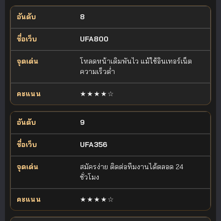
8
UFA800
โหลดหน้าเดิมพันไว แม้ใช้อินเทอร์เน็ต
ความเร็วต่ำ
★★★★☆
9
UFA356
สมัครง่าย ติดต่อทีมงานได้ตลอด 24
ชั่วโมง
★★★★☆