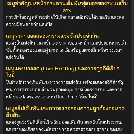
เมนูสำคัญบนหน้ากระดานเดิมพันฟุตบอลของระบบเว็บ
ตรง
การเข้าใจเมนูหลักจะช่วยให้เลือกตลาดเดิมพันได้รวดเร็ว และลด
ความผิดพลาดก่อนส่งบิล
เมนูราคาบอลและตารางแข่งขันประจำวัน
แสดงลีกแข่งขัน เวลาเริ่มเตะ ราคาบอล ค่าน้ำ และประเภทการเดิม
พันทั้งหมดของแต่ละคู่ สามารถเรียงข้อมูลตามลีกหรือช่วงเวลา
แข่งขันได้
เมนูแทงบอลสด (Live Betting) และการดูสถิติเรียล
ไทม์
ใช้สำหรับวางเดิมพันระหว่างการแข่งขัน พร้อมแสดงสถิติสำคัญ
เช่น การครองบอล จำนวนลูกเตะมุม การยิงตรงกรอบ และการ
เปลี่ยนแปลงของราคาแบบ Real-time (เรียลไทม์)
เมนูสลิปเดิมพันและการตรวจสอบความถูกต้องก่อนกด
ยืนยัน
แสดงคู่แข่งขันที่เลือกไว้ พร้อมยอดเดิมพัน ยอดรับโดยประมาณ
และรายละเอียดของแต่ละรายการ ควรตรวจสอบราคาบอลและ