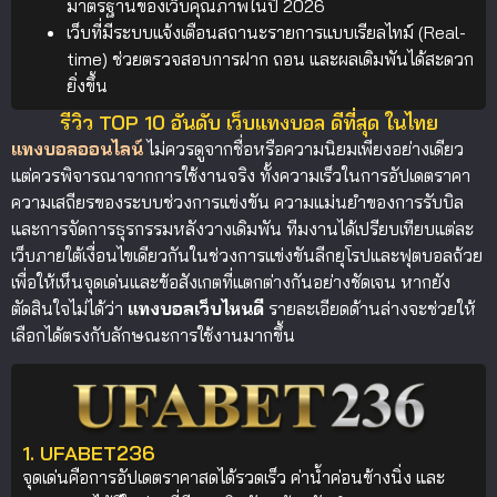
มาตรฐานของเว็บคุณภาพในปี 2026
เว็บที่มีระบบแจ้งเตือนสถานะรายการแบบเรียลไทม์ (Real-
time) ช่วยตรวจสอบการฝาก ถอน และผลเดิมพันได้สะดวก
ยิ่งขึ้น
รีวิว TOP 10 อันดับ เว็บแทงบอล ดีที่สุด ในไทย
แทงบอลออนไลน์
ไม่ควรดูจากชื่อหรือความนิยมเพียงอย่างเดียว
แต่ควรพิจารณาจากการใช้งานจริง ทั้งความเร็วในการอัปเดตราคา
ความเสถียรของระบบช่วงการแข่งขัน ความแม่นยำของการรับบิล
และการจัดการธุรกรรมหลังวางเดิมพัน ทีมงานได้เปรียบเทียบแต่ละ
เว็บภายใต้เงื่อนไขเดียวกันในช่วงการแข่งขันลีกยุโรปและฟุตบอลถ้วย
เพื่อให้เห็นจุดเด่นและข้อสังเกตที่แตกต่างกันอย่างชัดเจน หากยัง
ตัดสินใจไม่ได้ว่า
แทงบอลเว็บไหนดี
รายละเอียดด้านล่างจะช่วยให้
เลือกได้ตรงกับลักษณะการใช้งานมากขึ้น
1. UFABET236
จุดเด่นคือการอัปเดตราคาสดได้รวดเร็ว ค่าน้ำค่อนข้างนิ่ง และ