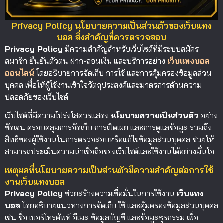
Policy) แนวทางคุ้มครอง
Privacy Policy นโยบายความเป็นส่วนตัวของเว็บแทง
ข้อมูลผู้ใช้งาน
บอล สิ่งสำคัญที่ควรตรวจสอบ
Privacy Policy
มีความสำคัญสำหรับเว็บไซต์ที่มีระบบสมัคร
สมาชิก ยืนยันตัวตน ฝาก-ถอนเงิน และบริการอย่าง
เว็บแทงบอล
ออนไลน์
โดยอธิบายการจัดเก็บ การใช้ และการคุ้มครองข้อมูลส่วน
บุคคล เพื่อให้ผู้ใช้งานเข้าใจวัตถุประสงค์และมาตรการด้านความ
ปลอดภัยของเว็บไซต์
เว็บไซต์ที่มีความโปร่งใสควรแสดง
นโยบายความเป็นส่วนตัว
อย่าง
ชัดเจน ครอบคลุมการจัดเก็บ การเปิดเผย และการดูแลข้อมูล รวมถึง
สิทธิของผู้ใช้งานในการตรวจสอบหรือแก้ไขข้อมูลส่วนบุคคล ช่วยให้
สามารถประเมินความน่าเชื่อถือของเว็บไซต์และใช้งานได้อย่างมั่นใจ
เหตุผลที่นโยบายความเป็นส่วนตัวมีความสำคัญต่อการใช้
งานเว็บแทงบอล
Privacy Policy
ช่วยสร้างความเชื่อมั่นในการใช้งาน
เว็บแทง
บอล
โดยอธิบายแนวทางการจัดเก็บ ใช้ และคุ้มครองข้อมูลส่วนบุคคล
เช่น ชื่อ เบอร์โทรศัพท์ อีเมล ข้อมูลบัญชี และข้อมูลธุรกรรม เพื่อ