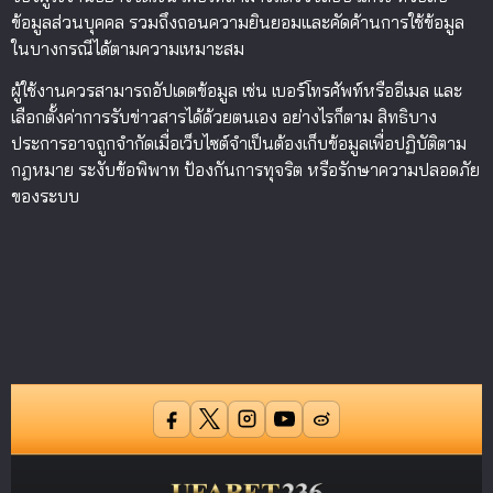
ข้อมูลส่วนบุคคล รวมถึงถอนความยินยอมและคัดค้านการใช้ข้อมูล
ในบางกรณีได้ตามความเหมาะสม
ผู้ใช้งานควรสามารถอัปเดตข้อมูล เช่น เบอร์โทรศัพท์หรืออีเมล และ
เลือกตั้งค่าการรับข่าวสารได้ด้วยตนเอง อย่างไรก็ตาม สิทธิบาง
ประการอาจถูกจำกัดเมื่อเว็บไซต์จำเป็นต้องเก็บข้อมูลเพื่อปฏิบัติตาม
กฎหมาย ระงับข้อพิพาท ป้องกันการทุจริต หรือรักษาความปลอดภัย
ของระบบ