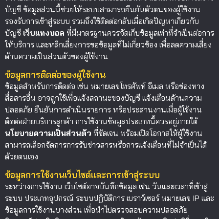
บัญชี ข้อมูลส่วนนี้ช่วยให้ระบบสามารถยืนยันตัวตนของผู้ใช้งาน
รองรับการเข้าสู่ระบบ รวมถึงใช้ติดต่อกลับเมื่อเกิดปัญหาเกี่ยวกับ
บัญชี
เว็บแทงบอล
ที่มีมาตรฐานควรจัดเก็บข้อมูลเท่าที่จำเป็นต่อการ
ให้บริการ และหลีกเลี่ยงการขอข้อมูลที่ไม่เกี่ยวข้อง เพื่อลดความเสี่ยง
ด้านความเป็นส่วนตัวของผู้ใช้งาน
ข้อมูลการติดต่อของผู้ใช้งาน
ข้อมูลสำหรับการติดต่อ เช่น หมายเลขโทรศัพท์ อีเมล หรือช่องทาง
สื่อสารอื่น อาจถูกใช้เพื่อแจ้งสถานะของบัญชี แจ้งเตือนด้านความ
ปลอดภัย ยืนยันการดำเนินรายการ หรือประสานงานเมื่อผู้ใช้งาน
ติดต่อฝ่ายบริการลูกค้า การใช้งานข้อมูลประเภทนี้ควรอยู่ภายใต้
นโยบายความเป็นส่วนตัว
ที่ชัดเจน พร้อมเปิดโอกาสให้ผู้ใช้งาน
สามารถเลือกจัดการการรับข่าวสารหรือการแจ้งเตือนที่ไม่จำเป็นได้
ด้วยตนเอง
ข้อมูลการใช้งานเว็บไซต์และการเข้าสู่ระบบ
ระหว่างการใช้งาน เว็บไซต์อาจบันทึกข้อมูล เช่น วันและเวลาที่เข้าสู่
ระบบ ประเภทอุปกรณ์ ระบบปฏิบัติการ เบราว์เซอร์ หมายเลข IP และ
ข้อมูลการใช้งานบางส่วน เพื่อนำไปตรวจสอบความปลอดภัย