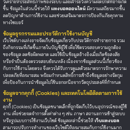
วิเคราะห์ประสิทธิภาพของระบบ และเฝ้าระวังความผิดปกติที่อาจเกิด
ขึ้น ข้อมูลในส่วนนี้ช่วยให้
แทงบอลออนไลน์
มีความเสถียรมากขึ้น
ลดปัญหาด้านการใช้งาน และช่วยเสริมมาตรการป้องกันภัยคุกคาม
ทางไซเบอร์
ข้อมูลธุรกรรมและประวัติการใช้งานบัญชี
เว็บไซต์บางแห่งอาจจัดเก็บข้อมูลเกี่ยวกับประวัติการทำรายการ รวม
ถึงกิจกรรมที่เกิดขึ้นภายในบัญชีผู้ใช้ เพื่อใช้ตรวจสอบความถูกต้อง
ของข้อมูล ลดข้อผิดพลาด และใช้เป็นข้อมูลอ้างอิงเมื่อเกิดข้อสงสัย
หรือจำเป็นต้องตรวจสอบย้อนหลัง เนื่องจากข้อมูลส่วนนี้เกี่ยวข้อง
กับการใช้งานโดยตรง จึงควรได้รับการดูแลด้วยมาตรการรักษาความ
ปลอดภัยที่เหมาะสม พร้อมกำหนดสิทธิ์การเข้าถึงข้อมูลอย่างรัดกุม
เพื่อป้องกันการนำข้อมูลไปใช้นอกเหนือจากวัตถุประสงค์ที่กำหนด
ข้อมูลจากคุกกี้ (Cookies) และเทคโนโลยีติดตามการใช้
งาน
คุกกี้ (Cookies) เป็นข้อมูลขนาดเล็กที่ถูกจัดเก็บไว้บนอุปกรณ์ของผู้ใช้
งาน เพื่อช่วยจดจำการตั้งค่าต่าง ๆ เช่น ภาษา สถานะการเข้าสู่ระบบ
หรือรูปแบบการใช้งานเว็บไซต์ ข้อมูลเหล่านี้ช่วยให้
เว็บแทงบอล
สามารถปรับการทำงานของเว็บไซต์ให้เหมาะสมกับการใช้งานมาก