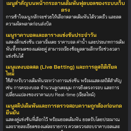
เมนูสำคัญบนหน้ากระดานเดิมพันฟุตบอลของระบบเว็บ
ตรง
การเข้าใจเมนูหลักจะช่วยให้เลือกตลาดเดิมพันได้รวดเร็ว และลด
ความผิดพลาดก่อนส่งบิล
เมนูราคาบอลและตารางแข่งขันประจำวัน
แสดงลีกแข่งขัน เวลาเริ่มเตะ ราคาบอล ค่าน้ำ และประเภทการเดิม
พันทั้งหมดของแต่ละคู่ สามารถเรียงข้อมูลตามลีกหรือช่วงเวลา
แข่งขันได้
เมนูแทงบอลสด (Live Betting) และการดูสถิติเรียล
ไทม์
ใช้สำหรับวางเดิมพันระหว่างการแข่งขัน พร้อมแสดงสถิติสำคัญ
เช่น การครองบอล จำนวนลูกเตะมุม การยิงตรงกรอบ และการ
เปลี่ยนแปลงของราคาแบบ Real-time (เรียลไทม์)
เมนูสลิปเดิมพันและการตรวจสอบความถูกต้องก่อนกด
ยืนยัน
แสดงคู่แข่งขันที่เลือกไว้ พร้อมยอดเดิมพัน ยอดรับโดยประมาณ
และรายละเอียดของแต่ละรายการ ควรตรวจสอบราคาบอลและ