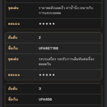
ราคาสดอัปเดตเร็ว ค่าน้ำนิ่ง เหมาะกับ
การแทงบอลสด
★★★★★
2
UFABET168
ระบบเสถียร รองรับการเดิมพันต่อเนื่อง
ตลอดวัน
★★★★★
3
UFA656