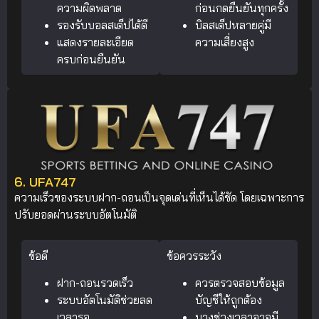
ความผิดพลาด
ก่อนกดยืนยันทุกครั้ง
รองรับบอลสเต็ปได้ดี
บิลสเต็ปหลายคู่มี
แสดงรายละเอียด
ความเสี่ยงสูง
ครบก่อนยืนยัน
6. UFA747
ความเร็วของระบบฝาก-ถอนเป็นจุดเด่นที่เห็นได้ชัด โดยเฉพาะการ
ปรับยอดผ่านระบบอัตโนมัติ
ข้อดี
ข้อควรระวัง
ฝาก-ถอนรวดเร็ว
ควรตรวจสอบข้อมูล
ระบบอัตโนมัติช่วยลด
บัญชีให้ถูกต้อง
เวลารอ
บางช่วงเวลาอาจมี