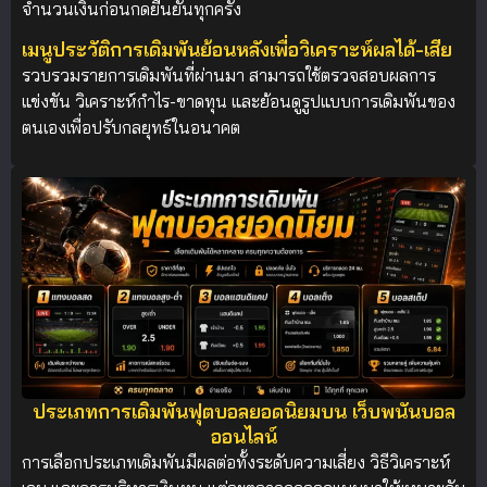
จำนวนเงินก่อนกดยืนยันทุกครั้ง
เมนูประวัติการเดิมพันย้อนหลังเพื่อวิเคราะห์ผลได้-เสีย
รวบรวมรายการเดิมพันที่ผ่านมา สามารถใช้ตรวจสอบผลการ
แข่งขัน วิเคราะห์กำไร-ขาดทุน และย้อนดูรูปแบบการเดิมพันของ
ตนเองเพื่อปรับกลยุทธ์ในอนาคต
ประเภทการเดิมพันฟุตบอลยอดนิยมบน เว็บพนันบอล
ออนไลน์
การเลือกประเภทเดิมพันมีผลต่อทั้งระดับความเสี่ยง วิธีวิเคราะห์