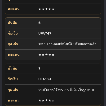
★★★★★
6
UFA747
ระบบฝาก-ถอนอัตโนมัติ ปรับยอดรวดเร็ว
★★★★★
7
UFA169
รองรับการใช้งานผ่านมือถือเต็มรูปแบบ
★★★★☆