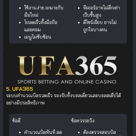
ใช้งานง่าย เหมาะกับ
ฟีเจอร์อาจไม่ลึกเท่า
มือใหม่
เว็บขั้นสูง
โหลดเร็วทั้งมือถือ
ดีไซน์เรียบ อาจไม่
และคอม
ถูกใจบางคน
เมนูไม่ซับซ้อน
5. UFA365
ระบบคำนวณบิลรวดเร็ว รองรับทั้งบอลเดี่ยวและบอลสเต็ปได้
อย่างมีประสิทธิภาพ
ข้อดี
ข้อควรระวัง
คำนวณบิลทันที ลด
ต้องตรวจสอบบิล