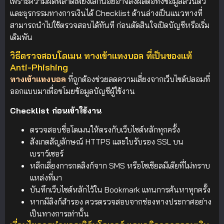
เพราะความผิดพลาดเพียงเล็กน้อยอาจส่งผลต่อทั้งข้อมูลส่วนตัว
และธุรกรรมทางการเงินได้ Checklist ด้านล่างเป็นแนวทางที่
สามารถนำไปใช้ตรวจสอบได้ทันที ก่อนตัดสินใจเปิดบัญชีหรือเริ่ม
เดิมพัน
วิธีตรวจสอบโดเมน ทางเข้าแทงบอล ที่เป็นของแท้
Anti-Phishing
ทางเข้าแทงบอล
ที่ถูกต้องช่วยลดความเสี่ยงจากเว็บไซต์ปลอมที่
ออกแบบมาเพื่อขโมยข้อมูลบัญชีผู้ใช้งาน
Checklist ก่อนเข้าใช้งาน
ตรวจสอบชื่อโดเมนให้ตรงกับเว็บไซต์หลักทุกครั้ง
สังเกตสัญลักษณ์ HTTPS และใบรับรอง SSL บน
เบราว์เซอร์
หลีกเลี่ยงการกดลิงก์จาก SMS หรือโซเชียลมีเดียที่ไม่ทราบ
แหล่งที่มา
บันทึกเว็บไซต์หลักไว้ใน Bookmark แทนการค้นหาทุกครั้ง
หากมีลิงก์สำรอง ควรตรวจสอบจากช่องทางประกาศอย่าง
เป็นทางการเท่านั้น