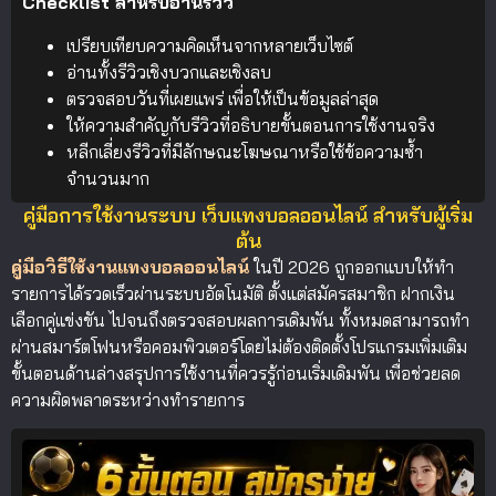
Checklist สำหรับอ่านรีวิว
เปรียบเทียบความคิดเห็นจากหลายเว็บไซต์
อ่านทั้งรีวิวเชิงบวกและเชิงลบ
ตรวจสอบวันที่เผยแพร่ เพื่อให้เป็นข้อมูลล่าสุด
ให้ความสำคัญกับรีวิวที่อธิบายขั้นตอนการใช้งานจริง
หลีกเลี่ยงรีวิวที่มีลักษณะโฆษณาหรือใช้ข้อความซ้ำ
จำนวนมาก
คู่มือการใช้งานระบบ เว็บแทงบอลออนไลน์ สำหรับผู้เริ่ม
ต้น
คู่มือวิธีใช้งานแทงบอลออนไลน์
ในปี 2026 ถูกออกแบบให้ทำ
รายการได้รวดเร็วผ่านระบบอัตโนมัติ ตั้งแต่สมัครสมาชิก ฝากเงิน
เลือกคู่แข่งขัน ไปจนถึงตรวจสอบผลการเดิมพัน ทั้งหมดสามารถทำ
ผ่านสมาร์ตโฟนหรือคอมพิวเตอร์โดยไม่ต้องติดตั้งโปรแกรมเพิ่มเติม
ขั้นตอนด้านล่างสรุปการใช้งานที่ควรรู้ก่อนเริ่มเดิมพัน เพื่อช่วยลด
ความผิดพลาดระหว่างทำรายการ