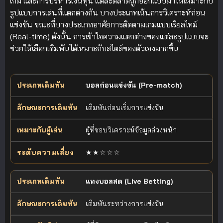
เกม และการบริหารเงินทุน แต่ละตลาดถูกออกแบบมาให้เหมาะกับ
รูปแบบการเล่นที่แตกต่างกัน บางประเภทเน้นการวิเคราะห์ก่อน
แข่งขัน ขณะที่บางประเภทอาศัยการติดตามเกมแบบเรียลไทม์
(Real-time) ดังนั้น การเข้าใจความแตกต่างของแต่ละรูปแบบจะ
ช่วยให้เลือกเดิมพันได้เหมาะกับสไตล์ของตัวเองมากขึ้น
ตารางเปรียบเทียบประเภทการเดิมพันฟุตบอล ลักษณะการเดิมพัน ผู้เล่นท
บอลก่อนแข่งขัน (Pre-match)
ประเภทเดิมพัน
ลักษณะการเดิมพัน
เหมาะกับผู้เล่น
เดิมพันก่อนเริ่มการแข่งขัน
ผู้ที่ชอบวิเคราะห์ข้อมูลล่วงหน้า
★★☆☆☆
แทงบอลสด (Live Betting)
เดิมพันระหว่างการแข่งขัน