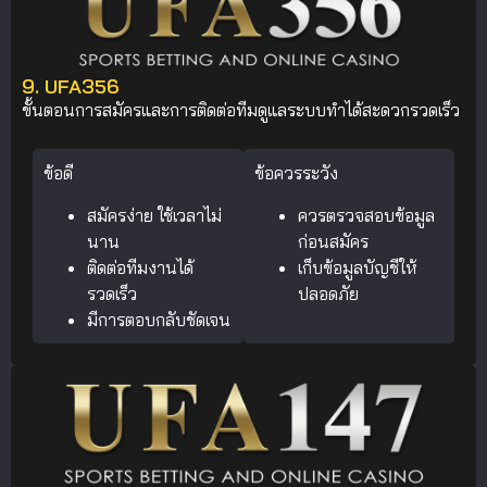
9. UFA356
ขั้นตอนการสมัครและการติดต่อทีมดูแลระบบทำได้สะดวกรวดเร็ว
ข้อดี
ข้อควรระวัง
สมัครง่าย ใช้เวลาไม่
ควรตรวจสอบข้อมูล
นาน
ก่อนสมัคร
ติดต่อทีมงานได้
เก็บข้อมูลบัญชีให้
รวดเร็ว
ปลอดภัย
มีการตอบกลับชัดเจน