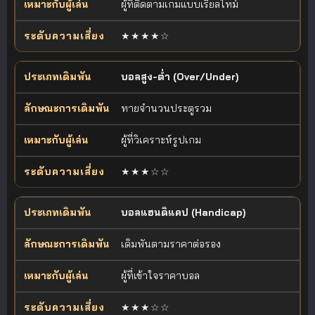
ผู้ที่ติดตามเกมแบบเรียลไทม์
★★★★☆
บอลสูง-ต่ำ (Over/Under)
ทายจำนวนประตูรวม
ผู้ที่วิเคราะห์รูปเกม
★★★☆☆
บอลแฮนดิแคป (Handicap)
เดิมพันตามราคาต่อรอง
ผู้ที่เข้าใจราคาบอล
★★★☆☆