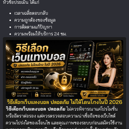
หัวข้อประเมิน ได้แก่
เวลาเฉลี่ยตอบกลับ
ความถูกต้องของข้อมูล
การติดตามแก้ปัญหา
ความพร้อมให้บริการ 24 ชม.
วิธีเลือกเว็บแทงบอล ปลอดภัย ไม่ให้โดนโกงในปี 2026
วิธีเลือกเว็บแทงบอล ปลอดภัย
ไม่ควรพิจารณาแค่โปรโมชั่น
หรืออัตราต่อรอง แต่ควรตรวจสอบความน่าเชื่อถือของเว็บไซต์
ความโปร่งใสของเงื่อนไข และคุณภาพของระบบก่อนสมัครใช้งาน