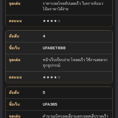
ราคาบอลไหลอัปเดตเร็ว วิเคราะห์แนว
โน้มราคาได้ง่าย
★★★★☆
4
UFABET888
หน้าเว็บเรียบง่าย โหลดเร็ว ใช้งานสะดวก
ทุกอุปกรณ์
★★★★☆
5
UFA365
คำนวณบิลบอลเดี่ยวและบอลสเต็ปรวดเร็ว