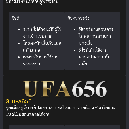
มีการแข่งขันหลายคู่พร้อมกัน
ข้อดี
ข้อควรระวัง
ระบบไม่ค้าง แม้มีผู้ใช้
ฟีเจอร์บางส่วนอาจ
งานจำนวนมาก
ไม่หลากหลายเท่า
โหลดหน้าเว็บเร็วและ
บางเว็บ
สม่ำเสมอ
ดีไซน์เน้นใช้งาน
เหมาะกับการใช้งาน
มากกว่าความทัน
ระยะยาว
สมัย
3. UFA656
จุดแข็งอยู่ที่การอัปเดตราคาบอลไหลอย่างต่อเนื่อง ช่วยติดตาม
แนวโน้มของตลาดได้ง่าย