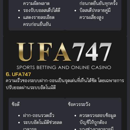
ความผิดพลาด
ก่อนกดยืนยันทุกครั้ง
รองรับบอลสเต็ปได้ดี
บิลสเต็ปหลายคู่มี
แสดงรายละเอียด
ความเสี่ยงสูง
ครบก่อนยืนยัน
6. UFA747
ความเร็วของระบบฝาก-ถอนเป็นจุดเด่นที่เห็นได้ชัด โดยเฉพาะการ
ปรับยอดผ่านระบบอัตโนมัติ
ข้อดี
ข้อควรระวัง
ฝาก-ถอนรวดเร็ว
ควรตรวจสอบข้อมูล
ระบบอัตโนมัติช่วยลด
บัญชีให้ถูกต้อง
เวลารอ
บางช่วงเวลาอาจมี