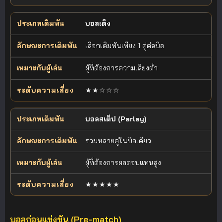
บอลเต็ง
เลือกเดิมพันเพียง 1 คู่ต่อบิล
ผู้ที่ต้องการความเสี่ยงต่ำ
★★☆☆☆
บอลสเต็ป (Parlay)
รวมหลายคู่ในบิลเดียว
ผู้ที่ต้องการผลตอบแทนสูง
★★★★★
บอลก่อนแข่งขัน (Pre-match)