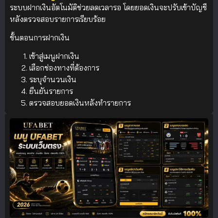
ระบบฝากเงินอัตโนมัติช่วยลดเวลารอ โดยยอดเงินจะปรับเข้าบัญชี
หลังตรวจสอบรายการเรียบร้อย
ขั้นตอนการฝากเงิน
เข้าสู่เมนูฝากเงิน
เลือกช่องทางที่ต้องการ
ระบุจำนวนเงิน
ยืนยันรายการ
ตรวจสอบยอดเงินหลังทำรายการ