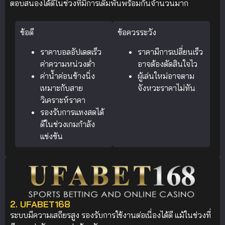
ตอบสนองได้ดีในช่วงที่มีการเดิมพันพร้อมกันจำนวนมาก
ข้อดี
ข้อควรระวัง
ราคาบอลอัปเดตเร็ว
ราคามีการเปลี่ยนเร็ว
ค่าความหน่วงต่ำ
อาจต้องตัดสินใจไว
ค่าน้ำค่อนข้างนิ่ง
ผู้เล่นใหม่อาจตาม
เหมาะกับสาย
จังหวะราคาไม่ทัน
วิเคราะห์ราคา
รองรับการแทงสดได้
ดีในช่วงเกมกำลัง
แข่งขัน
2. UFABET168
ระบบมีความเสถียรสูง รองรับการใช้งานต่อเนื่องได้ดี แม้ในช่วงที่