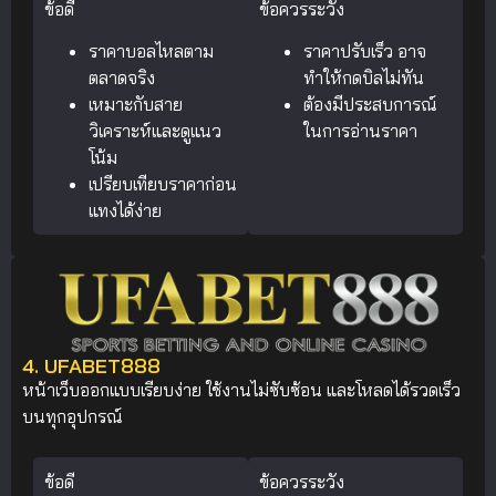
ข้อดี
ข้อควรระวัง
ราคาบอลไหลตาม
ราคาปรับเร็ว อาจ
ตลาดจริง
ทำให้กดบิลไม่ทัน
เหมาะกับสาย
ต้องมีประสบการณ์
วิเคราะห์และดูแนว
ในการอ่านราคา
โน้ม
เปรียบเทียบราคาก่อน
แทงได้ง่าย
4. UFABET888
หน้าเว็บออกแบบเรียบง่าย ใช้งานไม่ซับซ้อน และโหลดได้รวดเร็ว
บนทุกอุปกรณ์
ข้อดี
ข้อควรระวัง