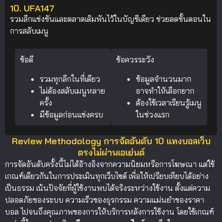
10. UFA147
รวมลีกแข่งขันและตลาดเดิมพันไว้ในบัญชีเดียว ช่วยลดขั้นตอนใน
การสลับเมนู
ข้อดี
ข้อควรระวัง
รวมทุกลีกในที่เดียว
ข้อมูลจำนวนมาก
ไม่ต้องสลับเมนูหลาย
อาจทำให้เลือกยาก
ครั้ง
ต้องใช้เวลาเรียนรู้เมนู
มีข้อมูลก่อนแข่งครบ
ในช่วงแรก
Review Methodology การจัดอันดับ 10 แทงบอลเว็บ
ตรงไม่ผ่านเอเย่นต์
การจัดอันดับครั้งนี้ไม่ได้อ้างอิงจากความนิยมหรือการโฆษณา แต่ใช้
เกณฑ์เดียวกันในการประเมินทุกเว็บไซต์ เพื่อให้เปรียบเทียบได้อย่าง
เป็นธรรม เน้นปัจจัยที่ผู้ใช้งานพบได้จริงระหว่างใช้งาน ตั้งแต่ความ
ปลอดภัยของระบบ ความเร็วของธุรกรรม ความแม่นยำของราคา
บอล ไปจนถึงคุณภาพของการให้บริการหลังการใช้งาน โดยใช้เกณฑ์