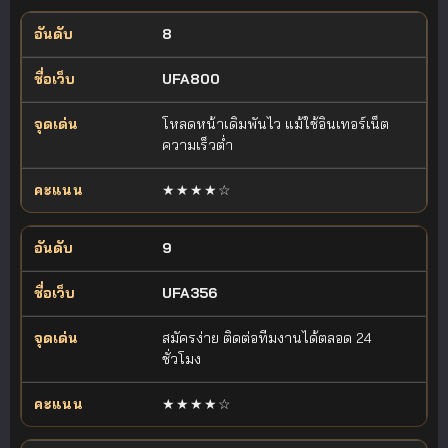
8
UFA800
โหลดหน้าเดิมพันไว แม้ใช้อินเทอร์เน็ต
ความเร็วต่ำ
★★★★☆
9
UFA356
สมัครง่าย ติดต่อทีมงานได้ตลอด 24
ชั่วโมง
★★★★☆