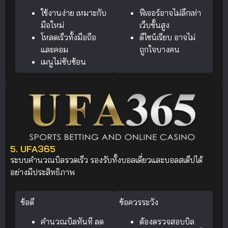
ใช้งานง่าย เหมาะกับ
ฟีเจอร์อาจไม่ลึกเท่า
มือใหม่
เว็บขั้นสูง
โหลดเร็วทั้งมือถือ
ดีไซน์เรียบ อาจไม่
และคอม
ถูกใจบางคน
เมนูไม่ซับซ้อน
5. UFA365
ระบบคำนวณบิลรวดเร็ว รองรับทั้งบอลเดี่ยวและบอลสเต็ปได้
อย่างมีประสิทธิภาพ
ข้อดี
ข้อควรระวัง
คำนวณบิลทันที ลด
ต้องตรวจสอบบิล