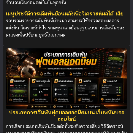
จำนวนเงินก่อนกดยืนยันทุกครั้ง
เมนูประวัติการเดิมพันย้อนหลังเพื่อวิเคราะห์ผลได้-เสีย
รวบรวมรายการเดิมพันที่ผ่านมา สามารถใช้ตรวจสอบผลการ
แข่งขัน วิเคราะห์กำไร-ขาดทุน และย้อนดูรูปแบบการเดิมพันของ
ตนเองเพื่อปรับกลยุทธ์ในอนาคต
ประเภทการเดิมพันฟุตบอลยอดนิยมบน เว็บพนันบอล
ออนไลน์
การเลือกประเภทเดิมพันมีผลต่อทั้งระดับความเสี่ยง วิธีวิเคราะห์