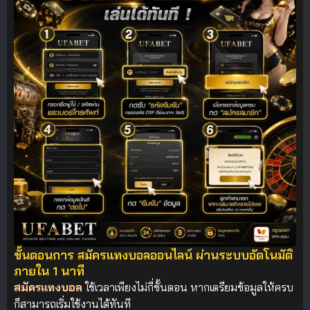
ขั้นตอนการ สมัครแทงบอลออนไลน์ ผ่านระบบอัตโนมัติ
ภายใน 1 นาที
สมัครแทงบอล
ใช้เวลาเพียงไม่กี่ขั้นตอน หากเตรียมข้อมูลให้ครบ
ก็สามารถเริ่มใช้งานได้ทันที