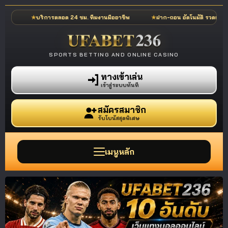
บริการตลอด 24 ชม. ทีมงานมืออาชีพ
ฝาก-ถอน อัตโนมัติ รวดเร็วภายในไม่กี่วินาท
SPORTS BETTING AND ONLINE CASINO
ทางเข้าเล่น
เข้าสู่ระบบทันที
สมัครสมาชิก
รับโบนัสสุดพิเศษ
เมนูหลัก
รีวิวเว็บแทงบอลออนไลน์
10 อันดับ เว็บตรงไม่ผ่าน