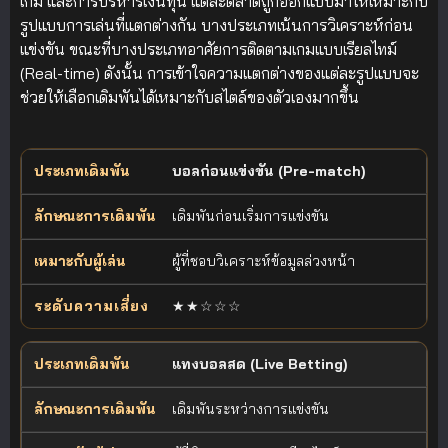
เกม และการบริหารเงินทุน แต่ละตลาดถูกออกแบบมาให้เหมาะกับ
รูปแบบการเล่นที่แตกต่างกัน บางประเภทเน้นการวิเคราะห์ก่อน
แข่งขัน ขณะที่บางประเภทอาศัยการติดตามเกมแบบเรียลไทม์
(Real-time) ดังนั้น การเข้าใจความแตกต่างของแต่ละรูปแบบจะ
ช่วยให้เลือกเดิมพันได้เหมาะกับสไตล์ของตัวเองมากขึ้น
ตารางเปรียบเทียบประเภทการเดิมพันฟุตบอล ลักษณะการเดิมพัน ผู้เล่นท
บอลก่อนแข่งขัน (Pre-match)
ประเภทเดิมพัน
ลักษณะการเดิมพัน
เหมาะกับผู้เล่น
เดิมพันก่อนเริ่มการแข่งขัน
ผู้ที่ชอบวิเคราะห์ข้อมูลล่วงหน้า
★★☆☆☆
แทงบอลสด (Live Betting)
เดิมพันระหว่างการแข่งขัน