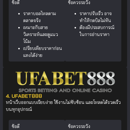
ข้อดี
ข้อควรระวัง
ราคาบอลไหลตาม
ราคาปรับเร็ว อาจ
ตลาดจริง
ทำให้กดบิลไม่ทัน
เหมาะกับสาย
ต้องมีประสบการณ์
วิเคราะห์และดูแนว
ในการอ่านราคา
โน้ม
เปรียบเทียบราคาก่อน
แทงได้ง่าย
4. UFABET888
หน้าเว็บออกแบบเรียบง่าย ใช้งานไม่ซับซ้อน และโหลดได้รวดเร็ว
บนทุกอุปกรณ์
ข้อดี
ข้อควรระวัง