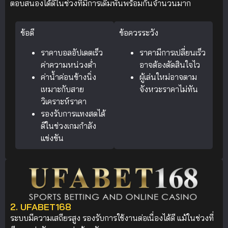
ตอบสนองได้ดีในช่วงที่มีการเดิมพันพร้อมกันจำนวนมาก
ข้อดี
ข้อควรระวัง
ราคาบอลอัปเดตเร็ว
ราคามีการเปลี่ยนเร็ว
ค่าความหน่วงต่ำ
อาจต้องตัดสินใจไว
ค่าน้ำค่อนข้างนิ่ง
ผู้เล่นใหม่อาจตาม
เหมาะกับสาย
จังหวะราคาไม่ทัน
วิเคราะห์ราคา
รองรับการแทงสดได้
ดีในช่วงเกมกำลัง
แข่งขัน
2. UFABET168
ระบบมีความเสถียรสูง รองรับการใช้งานต่อเนื่องได้ดี แม้ในช่วงที่