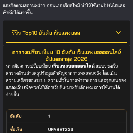
และติดตามสถานะฝาก-ถอนแบบเรียลไทม์ ทำให้ใช้งานโปร่งใสและ
เชื่อถือได้มากขึ้น
รีวิว Top10 อันดับ เว็บแทงบอล
ตารางเปรียบเทียบ 10 อันดับ เว็บแทงบอลออนไลน์
อัปเดตล่าสุด 2026
หากต้องการเปรียบเทียบ
เว็บแทงบอลออนไลน์
แบบรวดเร็ว
ตารางด้านล่างสรุปข้อมูลสำคัญจากการทดสอบจริง โดยเน้น
ความเสถียรของระบบ ความเร็วในการทำรายการ และจุดเด่นของ
แต่ละเว็บ เพื่อช่วยให้เลือกเว็บที่เหมาะกับลักษณะการใช้งานได้
ง่ายขึ้น
1
อันดับ
ชื่อเว็บ
จุดเด่นจากการทดสอบจริง
คะแนน
UFABET236