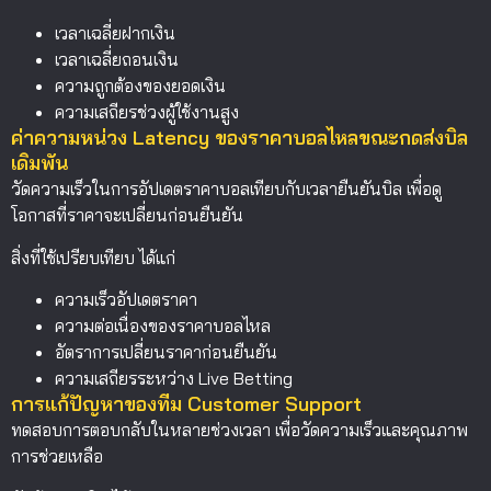
เวลาเฉลี่ยฝากเงิน
เวลาเฉลี่ยถอนเงิน
ความถูกต้องของยอดเงิน
ความเสถียรช่วงผู้ใช้งานสูง
ค่าความหน่วง Latency ของราคาบอลไหลขณะกดส่งบิล
เดิมพัน
วัดความเร็วในการอัปเดตราคาบอลเทียบกับเวลายืนยันบิล เพื่อดู
โอกาสที่ราคาจะเปลี่ยนก่อนยืนยัน
สิ่งที่ใช้เปรียบเทียบ ได้แก่
ความเร็วอัปเดตราคา
ความต่อเนื่องของราคาบอลไหล
อัตราการเปลี่ยนราคาก่อนยืนยัน
ความเสถียรระหว่าง Live Betting
การแก้ปัญหาของทีม Customer Support
ทดสอบการตอบกลับในหลายช่วงเวลา เพื่อวัดความเร็วและคุณภาพ
การช่วยเหลือ