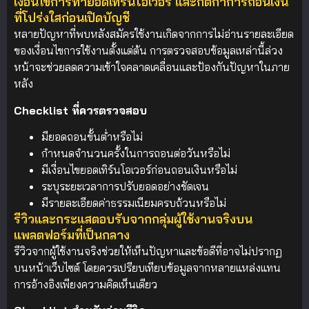
เงื่อนไขการทำยอดเทิร์นโอเวอร์ และกติกาการถอนเงิน
ที่โปร่งใสก่อนเปิดบัญชี
หลายปัญหาที่พบหลังสมัครใช้งานเกิดจากการไม่อ่านรายละเอียด
ของเงื่อนไขการใช้งานตั้งแต่ต้น การตรวจสอบข้อมูลเหล่านี้ล่วง
หน้าจะช่วยลดความเข้าใจคลาดเคลื่อนและป้องกันปัญหาในภาย
หลัง
Checklist ที่ควรตรวจสอบ
มียอดถอนขั้นต่ำหรือไม่
กำหนดจำนวนครั้งในการถอนต่อวันหรือไม่
มีเงื่อนไขยอดเทิร์นโอเวอร์ก่อนถอนเงินหรือไม่
ระบุระยะเวลาการปรับยอดอย่างชัดเจน
มีรายละเอียดค่าธรรมเนียมครบถ้วนหรือไม่
รีวิวและกระแสตอบรับจากกลุ่มผู้ใช้งานจริงบน
แพลตฟอร์มที่เป็นกลาง
รีวิวจากผู้ใช้งานจริงช่วยให้เห็นปัญหาและข้อดีที่อาจไม่ปรากฏ
บนหน้าเว็บไซต์ โดยควรเปรียบเทียบข้อมูลจากหลายแหล่งแทน
การอ้างอิงเพียงความคิดเห็นเดียว