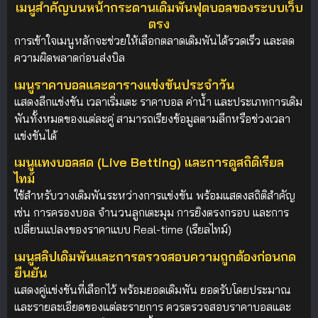
เมนูสำคัญบนหน้ากระดานเดิมพันฟุตบอลของระบบเว็บ
ตรง
การเข้าใจเมนูหลักจะช่วยให้เลือกตลาดเดิมพันได้รวดเร็ว และลด
ความผิดพลาดก่อนส่งบิล
เมนูราคาบอลและตารางแข่งขันประจำวัน
แสดงลีกแข่งขัน เวลาเริ่มเตะ ราคาบอล ค่าน้ำ และประเภทการเดิม
พันทั้งหมดของแต่ละคู่ สามารถเรียงข้อมูลตามลีกหรือช่วงเวลา
แข่งขันได้
เมนูแทงบอลสด (Live Betting) และการดูสถิติเรียล
ไทม์
ใช้สำหรับวางเดิมพันระหว่างการแข่งขัน พร้อมแสดงสถิติสำคัญ
เช่น การครองบอล จำนวนลูกเตะมุม การยิงตรงกรอบ และการ
เปลี่ยนแปลงของราคาแบบ Real-time (เรียลไทม์)
เมนูสลิปเดิมพันและการตรวจสอบความถูกต้องก่อนกด
ยืนยัน
แสดงคู่แข่งขันที่เลือกไว้ พร้อมยอดเดิมพัน ยอดรับโดยประมาณ
และรายละเอียดของแต่ละรายการ ควรตรวจสอบราคาบอลและ