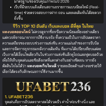
มาตรฐานของเว็บคุณภาพในปี 2026
เว็บที่มีระบบแจ้งเตือนสถานะรายการแบบเรียลไทม์ (Real-
time) ช่วยตรวจสอบการฝาก ถอน และผลเดิมพันได้สะดวก
ยิ่งขึ้น
รีวิว TOP 10 อันดับ เว็บแทงบอล ดีที่สุด ในไทย
แทงบอลออนไลน์
ไม่ควรดูจากชื่อหรือความนิยมเพียงอย่างเดียว
แต่ควรพิจารณาจากการใช้งานจริง ทั้งความเร็วในการอัปเดตราคา
ความเสถียรของระบบช่วงการแข่งขัน ความแม่นยำของการรับบิล
และการจัดการธุรกรรมหลังวางเดิมพัน ทีมงานได้เปรียบเทียบแต่ละ
เว็บภายใต้เงื่อนไขเดียวกันในช่วงการแข่งขันลีกยุโรปและฟุตบอลถ้วย
เพื่อให้เห็นจุดเด่นและข้อสังเกตที่แตกต่างกันอย่างชัดเจน หากยัง
ตัดสินใจไม่ได้ว่า
แทงบอลเว็บไหนดี
รายละเอียดด้านล่างจะช่วยให้
เลือกได้ตรงกับลักษณะการใช้งานมากขึ้น
1. UFABET236
จุดเด่นคือการอัปเดตราคาสดได้รวดเร็ว ค่าน้ำค่อนข้างนิ่ง และ