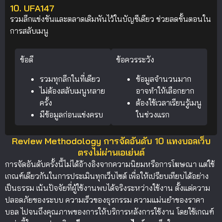
10. UFA147
รวมลีกแข่งขันและตลาดเดิมพันไว้ในบัญชีเดียว ช่วยลดขั้นตอนใน
การสลับเมนู
ข้อดี
ข้อควรระวัง
รวมทุกลีกในที่เดียว
ข้อมูลจำนวนมาก
ไม่ต้องสลับเมนูหลาย
อาจทำให้เลือกยาก
ครั้ง
ต้องใช้เวลาเรียนรู้เมนู
มีข้อมูลก่อนแข่งครบ
ในช่วงแรก
Review Methodology การจัดอันดับ 10 แทงบอลเว็บ
ตรงไม่ผ่านเอเย่นต์
การจัดอันดับครั้งนี้ไม่ได้อ้างอิงจากความนิยมหรือการโฆษณา แต่ใช้
เกณฑ์เดียวกันในการประเมินทุกเว็บไซต์ เพื่อให้เปรียบเทียบได้อย่าง
เป็นธรรม เน้นปัจจัยที่ผู้ใช้งานพบได้จริงระหว่างใช้งาน ตั้งแต่ความ
ปลอดภัยของระบบ ความเร็วของธุรกรรม ความแม่นยำของราคา
บอล ไปจนถึงคุณภาพของการให้บริการหลังการใช้งาน โดยใช้เกณฑ์