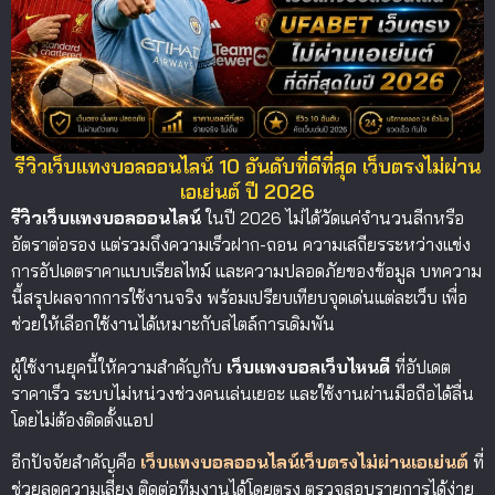
เอเย่นต์ มั่นคงปลอดภัย
จ่ายจริงทุกบิล
รีวิวเว็บแทงบอลออนไลน์ 10 อันดับที่ดีที่สุด เว็บตรงไม่ผ่าน
เอเย่นต์ ปี 2026
รีวิวเว็บแทงบอลออนไลน์
ในปี 2026 ไม่ได้วัดแค่จำนวนลีกหรือ
อัตราต่อรอง แต่รวมถึงความเร็วฝาก-ถอน ความเสถียรระหว่างแข่ง
การอัปเดตราคาแบบเรียลไทม์ และความปลอดภัยของข้อมูล บทความ
นี้สรุปผลจากการใช้งานจริง พร้อมเปรียบเทียบจุดเด่นแต่ละเว็บ เพื่อ
ช่วยให้เลือกใช้งานได้เหมาะกับสไตล์การเดิมพัน
ผู้ใช้งานยุคนี้ให้ความสำคัญกับ
เว็บแทงบอลเว็บไหนดี
ที่อัปเดต
ราคาเร็ว ระบบไม่หน่วงช่วงคนเล่นเยอะ และใช้งานผ่านมือถือได้ลื่น
โดยไม่ต้องติดตั้งแอป
อีกปัจจัยสำคัญคือ
เว็บแทงบอลออนไลน์เว็บตรงไม่ผ่านเอเย่นต์
ที่
ช่วยลดความเสี่ยง ติดต่อทีมงานได้โดยตรง ตรวจสอบรายการได้ง่าย