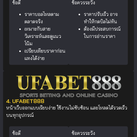
ข้อดี
ข้อควรระวัง
ราคาบอลไหลตาม
ราคาปรับเร็ว อาจ
ตลาดจริง
ทำให้กดบิลไม่ทัน
เหมาะกับสาย
ต้องมีประสบการณ์
วิเคราะห์และดูแนว
ในการอ่านราคา
โน้ม
เปรียบเทียบราคาก่อน
แทงได้ง่าย
4. UFABET888
หน้าเว็บออกแบบเรียบง่าย ใช้งานไม่ซับซ้อน และโหลดได้รวดเร็ว
บนทุกอุปกรณ์
ข้อดี
ข้อควรระวัง