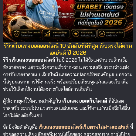
เอเย่นต์ มั่นคงปลอดภัย
จ่ายจริงทุกบิล
รีวิวเว็บแทงบอลออนไลน์ 10 อันดับที่ดีที่สุด เว็บตรงไม่ผ่าน
เอเย่นต์ ปี 2026
รีวิวเว็บแทงบอลออนไลน์
ในปี 2026 ไม่ได้วัดแค่จำนวนลีกหรือ
อัตราต่อรอง แต่รวมถึงความเร็วฝาก-ถอน ความเสถียรระหว่างแข่ง
การอัปเดตราคาแบบเรียลไทม์ และความปลอดภัยของข้อมูล บทความ
นี้สรุปผลจากการใช้งานจริง พร้อมเปรียบเทียบจุดเด่นแต่ละเว็บ เพื่อ
ช่วยให้เลือกใช้งานได้เหมาะกับสไตล์การเดิมพัน
ผู้ใช้งานยุคนี้ให้ความสำคัญกับ
เว็บแทงบอลเว็บไหนดี
ที่อัปเดต
ราคาเร็ว ระบบไม่หน่วงช่วงคนเล่นเยอะ และใช้งานผ่านมือถือได้ลื่น
โดยไม่ต้องติดตั้งแอป
อีกปัจจัยสำคัญคือ
เว็บแทงบอลออนไลน์เว็บตรงไม่ผ่านเอเย่นต์
ที่
ช่วยลดความเสี่ยง ติดต่อทีมงานได้โดยตรง ตรวจสอบรายการได้ง่าย