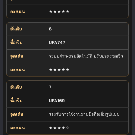
★★★★★
6
UFA747
ระบบฝาก-ถอนอัตโนมัติ ปรับยอดรวดเร็ว
★★★★★
7
UFA169
รองรับการใช้งานผ่านมือถือเต็มรูปแบบ
★★★★☆