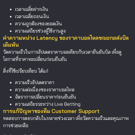
เวลาเฉลี่ยฝากเงิน
เวลาเฉลี่ยถอนเงิน
ความถูกต้องของยอดเงิน
ความเสถียรช่วงผู้ใช้งานสูง
ค่าความหน่วง Latency ของราคาบอลไหลขณะกดส่งบิล
เดิมพัน
วัดความเร็วในการอัปเดตราคาบอลเทียบกับเวลายืนยันบิล เพื่อดู
โอกาสที่ราคาจะเปลี่ยนก่อนยืนยัน
สิ่งที่ใช้เปรียบเทียบ ได้แก่
ความเร็วอัปเดตราคา
ความต่อเนื่องของราคาบอลไหล
อัตราการเปลี่ยนราคาก่อนยืนยัน
ความเสถียรระหว่าง Live Betting
การแก้ปัญหาของทีม Customer Support
ทดสอบการตอบกลับในหลายช่วงเวลา เพื่อวัดความเร็วและคุณภาพ
การช่วยเหลือ