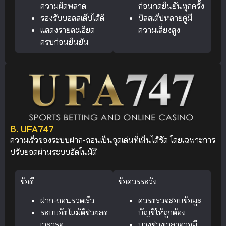
ความผิดพลาด
ก่อนกดยืนยันทุกครั้ง
รองรับบอลสเต็ปได้ดี
บิลสเต็ปหลายคู่มี
แสดงรายละเอียด
ความเสี่ยงสูง
ครบก่อนยืนยัน
6. UFA747
ความเร็วของระบบฝาก-ถอนเป็นจุดเด่นที่เห็นได้ชัด โดยเฉพาะการ
ปรับยอดผ่านระบบอัตโนมัติ
ข้อดี
ข้อควรระวัง
ฝาก-ถอนรวดเร็ว
ควรตรวจสอบข้อมูล
ระบบอัตโนมัติช่วยลด
บัญชีให้ถูกต้อง
เวลารอ
บางช่วงเวลาอาจมี