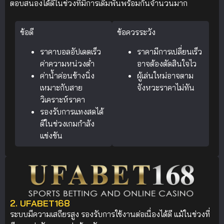
ตอบสนองได้ดีในช่วงที่มีการเดิมพันพร้อมกันจำนวนมาก
ข้อดี
ข้อควรระวัง
ราคาบอลอัปเดตเร็ว
ราคามีการเปลี่ยนเร็ว
ค่าความหน่วงต่ำ
อาจต้องตัดสินใจไว
ค่าน้ำค่อนข้างนิ่ง
ผู้เล่นใหม่อาจตาม
เหมาะกับสาย
จังหวะราคาไม่ทัน
วิเคราะห์ราคา
รองรับการแทงสดได้
ดีในช่วงเกมกำลัง
แข่งขัน
2. UFABET168
ระบบมีความเสถียรสูง รองรับการใช้งานต่อเนื่องได้ดี แม้ในช่วงที่