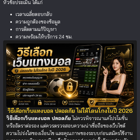
หัวข้อประเมิน ได้แก่
เวลาเฉลี่ยตอบกลับ
ความถูกต้องของข้อมูล
การติดตามแก้ปัญหา
ความพร้อมให้บริการ 24 ชม.
วิธีเลือกเว็บแทงบอล ปลอดภัย ไม่ให้โดนโกงในปี 2026
วิธีเลือกเว็บแทงบอล ปลอดภัย
ไม่ควรพิจารณาแค่โปรโมชั่น
หรืออัตราต่อรอง แต่ควรตรวจสอบความน่าเชื่อถือของเว็บไซต์
ความโปร่งใสของเงื่อนไข และคุณภาพของระบบก่อนสมัครใช้งาน