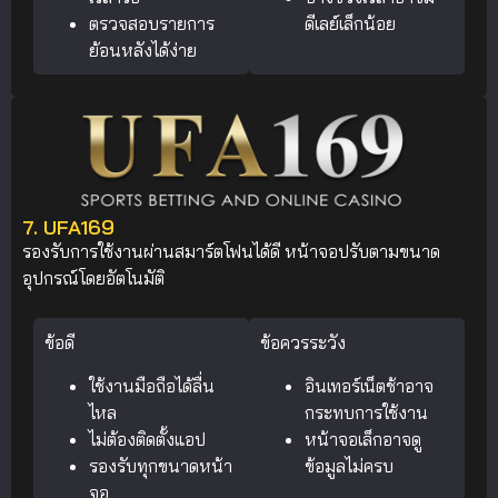
ตรวจสอบรายการ
ดีเลย์เล็กน้อย
ย้อนหลังได้ง่าย
7. UFA169
รองรับการใช้งานผ่านสมาร์ตโฟนได้ดี หน้าจอปรับตามขนาด
อุปกรณ์โดยอัตโนมัติ
ข้อดี
ข้อควรระวัง
ใช้งานมือถือได้ลื่น
อินเทอร์เน็ตช้าอาจ
ไหล
กระทบการใช้งาน
ไม่ต้องติดตั้งแอป
หน้าจอเล็กอาจดู
รองรับทุกขนาดหน้า
ข้อมูลไม่ครบ
จอ