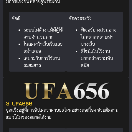
มีการแข่งขันหลายคู่พร้อมกัน
ข้อดี
ข้อควรระวัง
ระบบไม่ค้าง แม้มีผู้ใช้
ฟีเจอร์บางส่วนอาจ
งานจำนวนมาก
ไม่หลากหลายเท่า
โหลดหน้าเว็บเร็วและ
บางเว็บ
สม่ำเสมอ
ดีไซน์เน้นใช้งาน
เหมาะกับการใช้งาน
มากกว่าความทัน
ระยะยาว
สมัย
3. UFA656
จุดแข็งอยู่ที่การอัปเดตราคาบอลไหลอย่างต่อเนื่อง ช่วยติดตาม
แนวโน้มของตลาดได้ง่าย