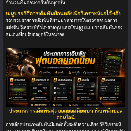
จำนวนเงินก่อนกดยืนยันทุกครั้ง
เมนูประวัติการเดิมพันย้อนหลังเพื่อวิเคราะห์ผลได้-เสีย
รวบรวมรายการเดิมพันที่ผ่านมา สามารถใช้ตรวจสอบผลการ
แข่งขัน วิเคราะห์กำไร-ขาดทุน และย้อนดูรูปแบบการเดิมพันของ
ตนเองเพื่อปรับกลยุทธ์ในอนาคต
ประเภทการเดิมพันฟุตบอลยอดนิยมบน เว็บพนันบอล
ออนไลน์
การเลือกประเภทเดิมพันมีผลต่อทั้งระดับความเสี่ยง วิธีวิเคราะห์