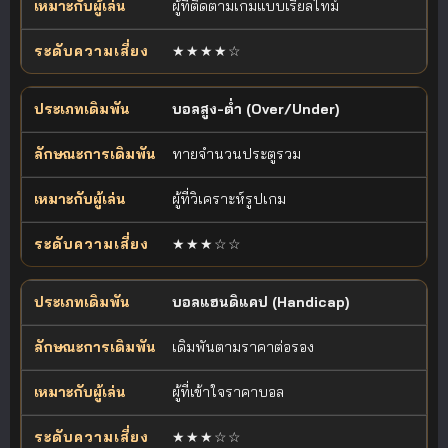
ผู้ที่ติดตามเกมแบบเรียลไทม์
★★★★☆
บอลสูง-ต่ำ (Over/Under)
ทายจำนวนประตูรวม
ผู้ที่วิเคราะห์รูปเกม
★★★☆☆
บอลแฮนดิแคป (Handicap)
เดิมพันตามราคาต่อรอง
ผู้ที่เข้าใจราคาบอล
★★★☆☆