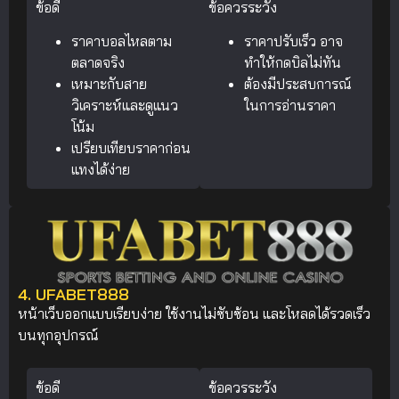
ข้อดี
ข้อควรระวัง
ราคาบอลไหลตาม
ราคาปรับเร็ว อาจ
ตลาดจริง
ทำให้กดบิลไม่ทัน
เหมาะกับสาย
ต้องมีประสบการณ์
วิเคราะห์และดูแนว
ในการอ่านราคา
โน้ม
เปรียบเทียบราคาก่อน
แทงได้ง่าย
4. UFABET888
หน้าเว็บออกแบบเรียบง่าย ใช้งานไม่ซับซ้อน และโหลดได้รวดเร็ว
บนทุกอุปกรณ์
ข้อดี
ข้อควรระวัง