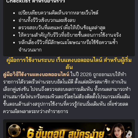
Checklist สำหรับอ่านรีวิว
เปรียบเทียบความคิดเห็นจากหลายเว็บไซต์
อ่านทั้งรีวิวเชิงบวกและเชิงลบ
ตรวจสอบวันที่เผยแพร่ เพื่อให้เป็นข้อมูลล่าสุด
ให้ความสำคัญกับรีวิวที่อธิบายขั้นตอนการใช้งานจริง
หลีกเลี่ยงรีวิวที่มีลักษณะโฆษณาหรือใช้ข้อความซ้ำ
จำนวนมาก
คู่มือการใช้งานระบบ เว็บแทงบอลออนไลน์ สำหรับผู้เริ่ม
ต้น
คู่มือวิธีใช้งานแทงบอลออนไลน์
ในปี 2026 ถูกออกแบบให้ทำ
รายการได้รวดเร็วผ่านระบบอัตโนมัติ ตั้งแต่สมัครสมาชิก ฝากเงิน
เลือกคู่แข่งขัน ไปจนถึงตรวจสอบผลการเดิมพัน ทั้งหมดสามารถทำ
ผ่านสมาร์ตโฟนหรือคอมพิวเตอร์โดยไม่ต้องติดตั้งโปรแกรมเพิ่มเติม
ขั้นตอนด้านล่างสรุปการใช้งานที่ควรรู้ก่อนเริ่มเดิมพัน เพื่อช่วยลด
ความผิดพลาดระหว่างทำรายการ