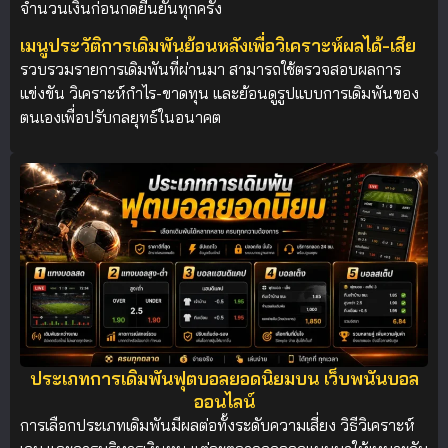
จำนวนเงินก่อนกดยืนยันทุกครั้ง
เมนูประวัติการเดิมพันย้อนหลังเพื่อวิเคราะห์ผลได้-เสีย
รวบรวมรายการเดิมพันที่ผ่านมา สามารถใช้ตรวจสอบผลการ
แข่งขัน วิเคราะห์กำไร-ขาดทุน และย้อนดูรูปแบบการเดิมพันของ
ตนเองเพื่อปรับกลยุทธ์ในอนาคต
ประเภทการเดิมพันฟุตบอลยอดนิยมบน เว็บพนันบอล
ออนไลน์
การเลือกประเภทเดิมพันมีผลต่อทั้งระดับความเสี่ยง วิธีวิเคราะห์