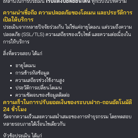
เหล่านี้ในการประเมิน
เว็บแทงบอลออนไลน์
ทุกเว็บในบทความ
ความน่าเชื่อถือ ความปลอดภัยของโดเมน และประวัติการ
เปิดให้บริการ
ประเมินจากหลายปัจจัยร่วมกัน ไม่ใช่แค่อายุโดเมน แต่รวมถึงความ
ปลอดภัย (SSL/TLS) ความเสถียรของเว็บไซต์ และความต่อเนื่องใน
การให้บริการ
สิ่งที่ตรวจสอบ ได้แก่
อายุโดเมน
การเข้ารหัสข้อมูล
ความเสถียรช่วงใช้งานสูง
ประวัติการเปลี่ยนโดเมน
ความชัดเจนของข้อมูลติดต่อ
ความเร็วในการปรับยอดเงินของระบบฝาก-ถอนอัตโนมัติ
24 ชั่วโมง
วัดจากความเร็วและความสม่ำเสมอของการทำธุรกรรม โดยทดสอบ
หลายรอบภายใต้เงื่อนไขเดียวกัน
หัวข้อประเมิน ได้แก่