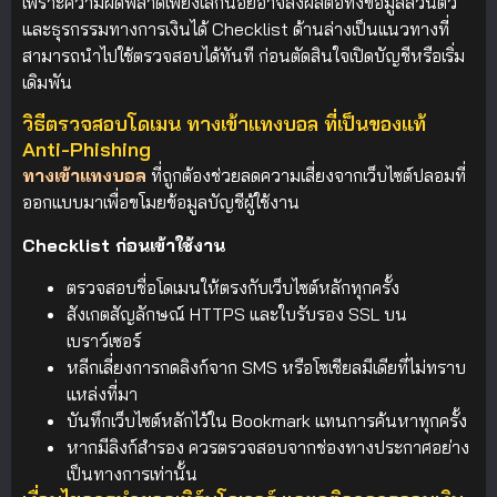
เพราะความผิดพลาดเพียงเล็กน้อยอาจส่งผลต่อทั้งข้อมูลส่วนตัว
และธุรกรรมทางการเงินได้ Checklist ด้านล่างเป็นแนวทางที่
สามารถนำไปใช้ตรวจสอบได้ทันที ก่อนตัดสินใจเปิดบัญชีหรือเริ่ม
เดิมพัน
วิธีตรวจสอบโดเมน ทางเข้าแทงบอล ที่เป็นของแท้
Anti-Phishing
ทางเข้าแทงบอล
ที่ถูกต้องช่วยลดความเสี่ยงจากเว็บไซต์ปลอมที่
ออกแบบมาเพื่อขโมยข้อมูลบัญชีผู้ใช้งาน
Checklist ก่อนเข้าใช้งาน
ตรวจสอบชื่อโดเมนให้ตรงกับเว็บไซต์หลักทุกครั้ง
สังเกตสัญลักษณ์ HTTPS และใบรับรอง SSL บน
เบราว์เซอร์
หลีกเลี่ยงการกดลิงก์จาก SMS หรือโซเชียลมีเดียที่ไม่ทราบ
แหล่งที่มา
บันทึกเว็บไซต์หลักไว้ใน Bookmark แทนการค้นหาทุกครั้ง
หากมีลิงก์สำรอง ควรตรวจสอบจากช่องทางประกาศอย่าง
เป็นทางการเท่านั้น