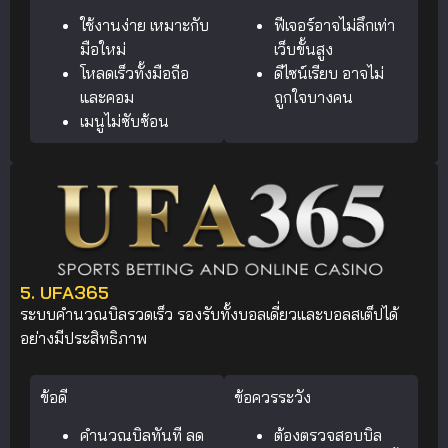
ใช้งานง่าย เหมาะกับ
ฟีเจอร์อาจไม่ลึกเท่า
มือใหม่
เว็บขั้นสูง
โหลดเร็วทั้งมือถือ
ดีไซน์เรียบ อาจไม่
และคอม
ถูกใจบางคน
เมนูไม่ซับซ้อน
5. UFA365
ระบบคำนวณบิลรวดเร็ว รองรับทั้งบอลเดี่ยวและบอลสเต็ปได้
อย่างมีประสิทธิภาพ
ข้อดี
ข้อควรระวัง
คำนวณบิลทันที ลด
ต้องตรวจสอบบิล