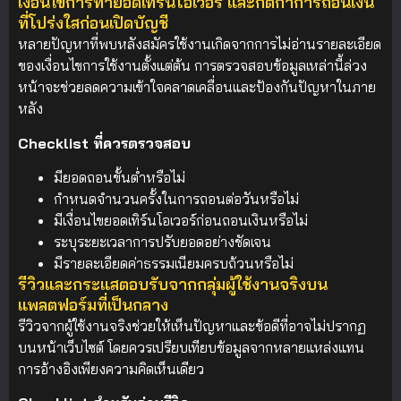
เงื่อนไขการทำยอดเทิร์นโอเวอร์ และกติกาการถอนเงิน
ที่โปร่งใสก่อนเปิดบัญชี
หลายปัญหาที่พบหลังสมัครใช้งานเกิดจากการไม่อ่านรายละเอียด
ของเงื่อนไขการใช้งานตั้งแต่ต้น การตรวจสอบข้อมูลเหล่านี้ล่วง
หน้าจะช่วยลดความเข้าใจคลาดเคลื่อนและป้องกันปัญหาในภาย
หลัง
Checklist ที่ควรตรวจสอบ
มียอดถอนขั้นต่ำหรือไม่
กำหนดจำนวนครั้งในการถอนต่อวันหรือไม่
มีเงื่อนไขยอดเทิร์นโอเวอร์ก่อนถอนเงินหรือไม่
ระบุระยะเวลาการปรับยอดอย่างชัดเจน
มีรายละเอียดค่าธรรมเนียมครบถ้วนหรือไม่
รีวิวและกระแสตอบรับจากกลุ่มผู้ใช้งานจริงบน
แพลตฟอร์มที่เป็นกลาง
รีวิวจากผู้ใช้งานจริงช่วยให้เห็นปัญหาและข้อดีที่อาจไม่ปรากฏ
บนหน้าเว็บไซต์ โดยควรเปรียบเทียบข้อมูลจากหลายแหล่งแทน
การอ้างอิงเพียงความคิดเห็นเดียว