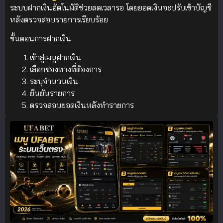
ระบบฝากเงินอัตโนมัติช่วยลดเวลารอ โดยยอดเงินจะปรับเข้าบัญชี
หลังตรวจสอบรายการเรียบร้อย
ขั้นตอนการฝากเงิน
เข้าสู่เมนูฝากเงิน
เลือกช่องทางที่ต้องการ
ระบุจำนวนเงิน
ยืนยันรายการ
ตรวจสอบยอดเงินหลังทำรายการ