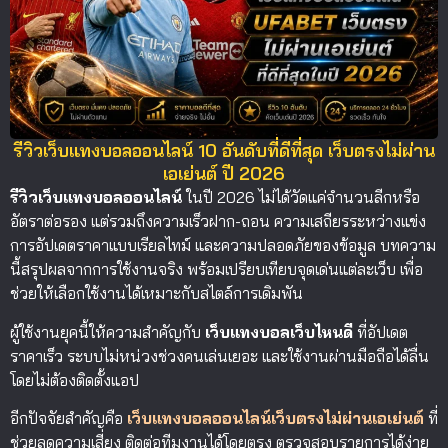
เอเย่นต์ มั่นคงปลอดภัย
จ่ายจริงทุกบิล
รีวิวเว็บแทงบอลออนไลน์ 10 อันดับที่ดีที่สุด เว็บตรงไม่ผ่าน
เอเย่นต์ ปี 2026
รีวิวเว็บแทงบอลออนไลน์
ในปี 2026 ไม่ได้วัดแค่จำนวนลีกหรือ
อัตราต่อรอง แต่รวมถึงความเร็วฝาก-ถอน ความเสถียรระหว่างแข่ง
การอัปเดตราคาแบบเรียลไทม์ และความปลอดภัยของข้อมูล บทความ
นี้สรุปผลจากการใช้งานจริง พร้อมเปรียบเทียบจุดเด่นแต่ละเว็บ เพื่อ
ช่วยให้เลือกใช้งานได้เหมาะกับสไตล์การเดิมพัน
ผู้ใช้งานยุคนี้ให้ความสำคัญกับ
เว็บแทงบอลเว็บไหนดี
ที่อัปเดต
ราคาเร็ว ระบบไม่หน่วงช่วงคนเล่นเยอะ และใช้งานผ่านมือถือได้ลื่น
โดยไม่ต้องติดตั้งแอป
อีกปัจจัยสำคัญคือ
เว็บแทงบอลออนไลน์เว็บตรงไม่ผ่านเอเย่นต์
ที่
ช่วยลดความเสี่ยง ติดต่อทีมงานได้โดยตรง ตรวจสอบรายการได้ง่าย