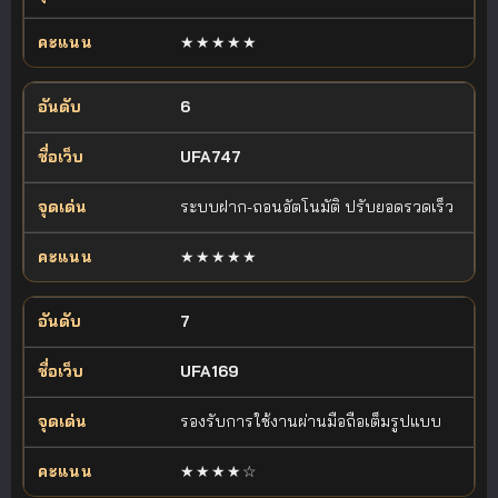
★★★★★
6
UFA747
ระบบฝาก-ถอนอัตโนมัติ ปรับยอดรวดเร็ว
★★★★★
7
UFA169
รองรับการใช้งานผ่านมือถือเต็มรูปแบบ
★★★★☆