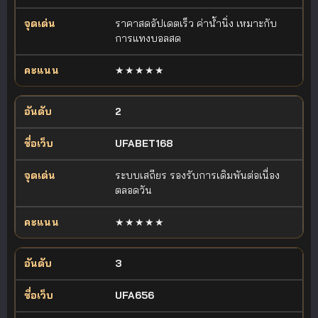
ราคาสดอัปเดตเร็ว ค่าน้ำนิ่ง เหมาะกับ
การแทงบอลสด
★★★★★
2
UFABET168
ระบบเสถียร รองรับการเดิมพันต่อเนื่อง
ตลอดวัน
★★★★★
3
UFA656