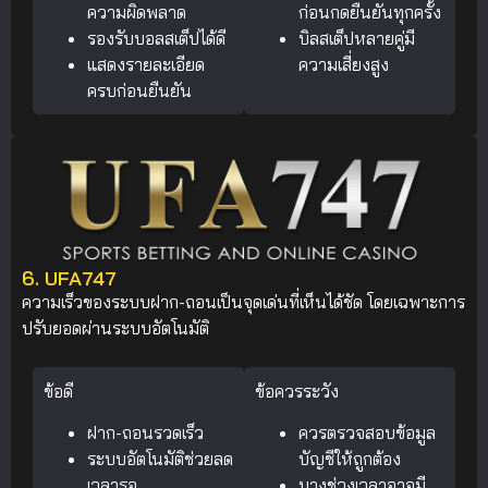
ความผิดพลาด
ก่อนกดยืนยันทุกครั้ง
รองรับบอลสเต็ปได้ดี
บิลสเต็ปหลายคู่มี
แสดงรายละเอียด
ความเสี่ยงสูง
ครบก่อนยืนยัน
6. UFA747
ความเร็วของระบบฝาก-ถอนเป็นจุดเด่นที่เห็นได้ชัด โดยเฉพาะการ
ปรับยอดผ่านระบบอัตโนมัติ
ข้อดี
ข้อควรระวัง
ฝาก-ถอนรวดเร็ว
ควรตรวจสอบข้อมูล
ระบบอัตโนมัติช่วยลด
บัญชีให้ถูกต้อง
เวลารอ
บางช่วงเวลาอาจมี