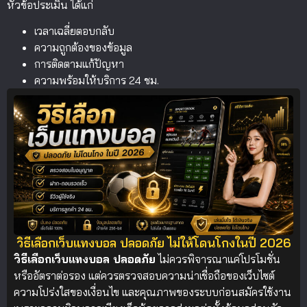
หัวข้อประเมิน ได้แก่
เวลาเฉลี่ยตอบกลับ
ความถูกต้องของข้อมูล
การติดตามแก้ปัญหา
ความพร้อมให้บริการ 24 ชม.
วิธีเลือกเว็บแทงบอล ปลอดภัย ไม่ให้โดนโกงในปี 2026
วิธีเลือกเว็บแทงบอล ปลอดภัย
ไม่ควรพิจารณาแค่โปรโมชั่น
หรืออัตราต่อรอง แต่ควรตรวจสอบความน่าเชื่อถือของเว็บไซต์
ความโปร่งใสของเงื่อนไข และคุณภาพของระบบก่อนสมัครใช้งาน