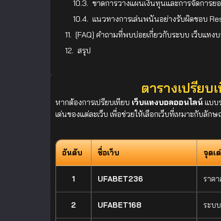
ขาดการวางแผนเงินทุนและการจัดการยอด
แนวทางการเล่นพนันอย่างรับผิดชอบ Re
[FAQ] คำถามที่พบบ่อยเกี่ยวกับระบบ เว็บแทง
สรุป
ตารางเปรียบเท
หากต้องการเปรียบเทียบ
เว็บแทงบอลออนไลน์
แบบร
เด่นของแต่ละเว็บ เพื่อช่วยให้เลือกเว็บที่เหมาะกับลัก
อันดับ
ชื่อเว็บ
จุดเ
1
UFABET236
ราคาส
2
UFABET168
ระบบเ