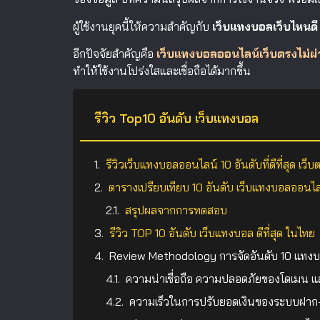
ผู้ใช้งานยุคนี้ให้ความสำคัญกับ
เว็บแทงบอลเว็บไหนดี
อีกปัจจัยสำคัญคือ
เว็บแทงบอลออนไลน์เว็บตรงไม่ผ่า
ทำให้ใช้งานโปร่งใสและเชื่อถือได้มากขึ้น
รีวิว Top10 อันดับ เว็บแทงบอล
รีวิวเว็บแทงบอลออนไลน์ 10 อันดับที่ดีที่สุด เว็
ตารางเปรียบเทียบ 10 อันดับ เว็บแทงบอลออนไล
สรุปผลจากการทดสอบ
รีวิว TOP 10 อันดับ เว็บแทงบอล ดีที่สุด ในไทย
Review Methodology การจัดอันดับ 10 แทงบอล
ความน่าเชื่อถือ ความปลอดภัยของโดเมน แล
ความเร็วในการปรับยอดเงินของระบบฝาก-ถ