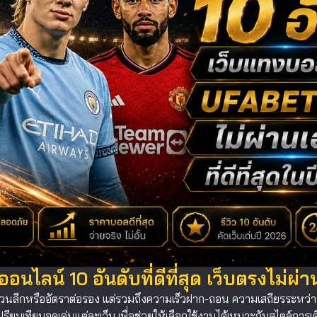
อนไลน์ 10 อันดับที่ดีที่สุด เว็บตรงไม่ผ่า
นวนลีกหรืออัตราต่อรอง แต่รวมถึงความเร็วฝาก-ถอน ความเสถียรระหว่
ยบเทียบจุดเด่นแต่ละเว็บ เพื่อช่วยให้เลือกใช้งานได้เหมาะกับสไตล์การเ