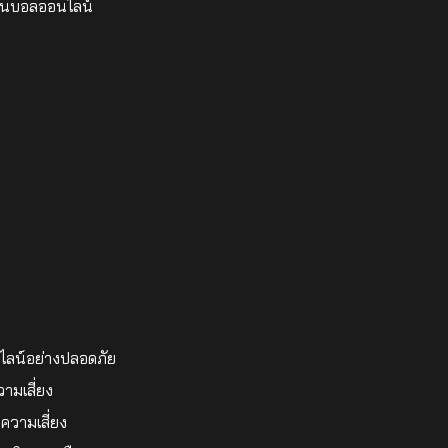
ันบอลออนไลน์
ไลน์อย่างปลอดภัย
วามเสี่ยง
ความเสี่ยง