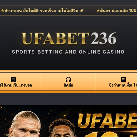
 อัตโนมัติ รวดเร็วภายในไม่กี่วินาที
มั่นคง ปลอดภัย 100% ระบบ
SPORTS BETTING AND ONLINE CASINO
มือใช้งานเว็บแทงบอล
ติดต่อ
ข้อกำหนดเงื่อนไ
นไลน์ 10 อันดับ เว็บตรงไม่ผ
ปลอดภัย จ่ายจริงทุกบิล