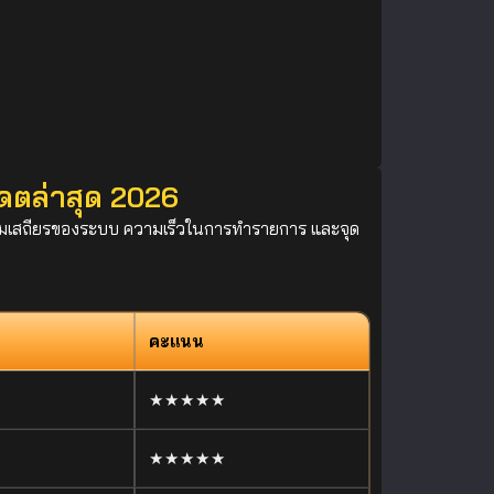
เดตล่าสุด 2026
ามเสถียรของระบบ ความเร็วในการทำรายการ และจุด
คะแนน
★★★★★
★★★★★