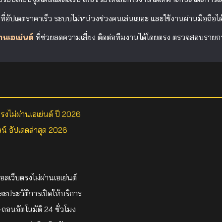
ที่อัปเดตราคาเร็ว ระบบไม่หน่วงช่วงคนเล่นเยอะ และใช้งานผ่านมือถือได้ล
นเอเย่นต์
ที่ช่วยลดความเสี่ยง ติดต่อทีมงานได้โดยตรง ตรวจสอบราย
บตรงไม่ผ่านเอเย่นต์ ปี 2026
น์ อัปเดตล่าสุด 2026
เว็บตรงไม่ผ่านเอเย่นต์
ะประวัติการเปิดให้บริการ
อนอัตโนมัติ 24 ชั่วโมง