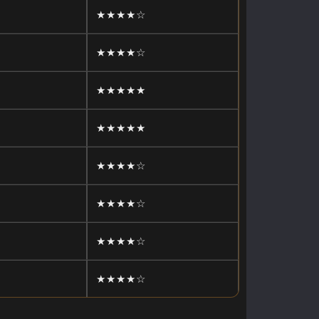
★★★★☆
★★★★☆
★★★★★
★★★★★
★★★★☆
★★★★☆
★★★★☆
★★★★☆