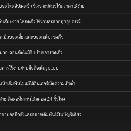
อลไหลอัปเดตเร็ว วิเคราะห์แนวโน้มราคาได้ง่าย
ว็บเรียบง่าย โหลดเร็ว ใช้งานสะดวกทุกอุปกรณ์
ณบิลบอลเดี่ยวและบอลสเต็ปรวดเร็ว
าก-ถอนอัตโนมัติ ปรับยอดรวดเร็ว
บการใช้งานผ่านมือถือเต็มรูปแบบ
น้าเดิมพันไว แม้ใช้อินเทอร์เน็ตความเร็วต่ำ
ง่าย ติดต่อทีมงานได้ตลอด 24 ชั่วโมง
คาบอลลีกดังและตลาดเดิมพันไว้ในบัญชีเดียว