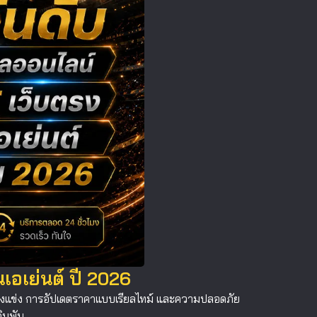
นเอเย่นต์ ปี 2026
างแข่ง การอัปเดตราคาแบบเรียลไทม์ และความปลอดภัย
ดิมพัน