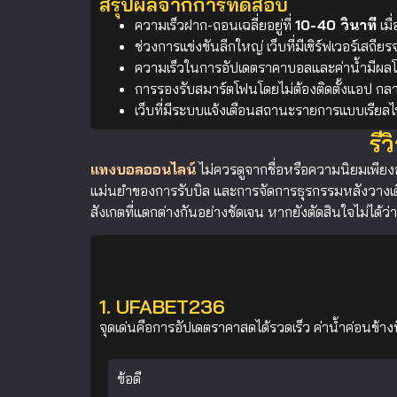
สรุปผลจากการทดสอบ
ความเร็วฝาก-ถอนเฉลี่ยอยู่ที่
10-40 วินาที
เมื
ช่วงการแข่งขันลีกใหญ่ เว็บที่มีเซิร์ฟเวอร์เสถ
ความเร็วในการอัปเดตราคาบอลและค่าน้ำมีผลโด
การรองรับสมาร์ตโฟนโดยไม่ต้องติดตั้งแอป 
เว็บที่มีระบบแจ้งเตือนสถานะรายการแบบเรียล
รี
แทงบอลออนไลน์
ไม่ควรดูจากชื่อหรือความนิยมเพีย
แม่นยำของการรับบิล และการจัดการธุรกรรมหลังวางเดิมพ
สังเกตที่แตกต่างกันอย่างชัดเจน หากยังตัดสินใจไม่ได้ว่
1. UFABET236
จุดเด่นคือการอัปเดตราคาสดได้รวดเร็ว ค่าน้ำค่อนข้
ข้อดี