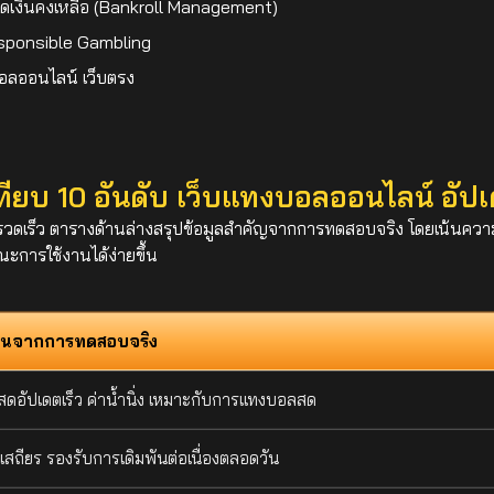
เงินคงเหลือ (Bankroll Management)
sponsible Gambling
บอลออนไลน์ เว็บตรง
ียบ 10 อันดับ เว็บแทงบอลออนไลน์ อัป
วดเร็ว ตารางด้านล่างสรุปข้อมูลสำคัญจากการทดสอบจริง โดยเน้นคว
ษณะการใช้งานได้ง่ายขึ้น
ด่นจากการทดสอบจริง
ดอัปเดตเร็ว ค่าน้ำนิ่ง เหมาะกับการแทงบอลสด
สถียร รองรับการเดิมพันต่อเนื่องตลอดวัน