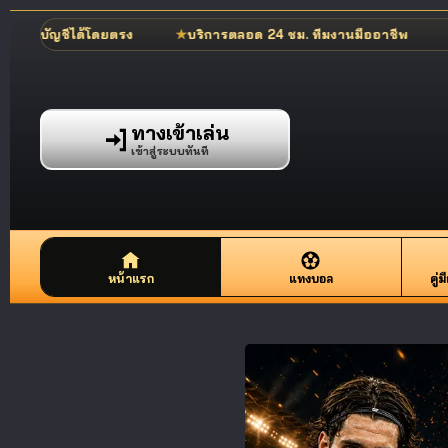
ญชีได้โดยตรง
บริการตลอด 24 ชม. ทีมงานมืออาชีพ
ฝาก-ถอน
ทางเข้าเล่น
เข้าสู่ระบบทันที
หน้าแรก
แทงบอล
คู่
รีวิวเว็บแทงบอลออ