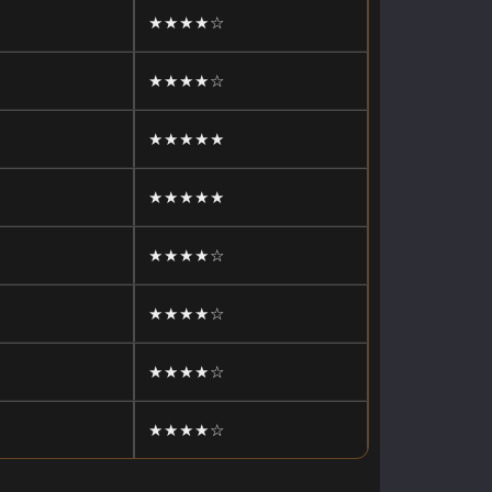
★★★★☆
★★★★☆
★★★★★
★★★★★
★★★★☆
★★★★☆
★★★★☆
★★★★☆