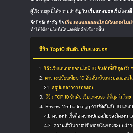
ผู้ใช้งานยุคนี้ให้ความสำคัญกับ
เว็บแทงบอลเว็บไหนดี
อีกปัจจัยสำคัญคือ
เว็บแทงบอลออนไลน์เว็บตรงไม่ผ่า
ทำให้ใช้งานโปร่งใสและเชื่อถือได้มากขึ้น
รีวิว Top10 อันดับ เว็บแทงบอล
รีวิวเว็บแทงบอลออนไลน์ 10 อันดับที่ดีที่สุด เว็
ตารางเปรียบเทียบ 10 อันดับ เว็บแทงบอลออนไล
สรุปผลจากการทดสอบ
รีวิว TOP 10 อันดับ เว็บแทงบอล ดีที่สุด ในไทย
Review Methodology การจัดอันดับ 10 แทงบอล
ความน่าเชื่อถือ ความปลอดภัยของโดเมน แล
ความเร็วในการปรับยอดเงินของระบบฝาก-ถ