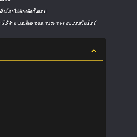
ื่นโดยไม่ต้องติดตั้งแอป
การได้ง่าย และติดตามสถานะฝาก-ถอนแบบเรียลไทม์