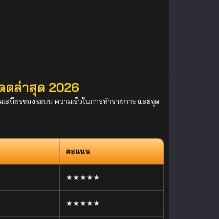
เดตล่าสุด 2026
ามเสถียรของระบบ ความเร็วในการทำรายการ และจุด
คะแนน
★★★★★
★★★★★