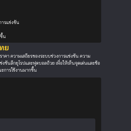
การแข่งขัน
ึ้น
ไทย
เดตราคา ความเสถียรของระบบช่วงการแข่งขัน ความ
งขันลีกยุโรปและฟุตบอลถ้วย เพื่อให้เห็นจุดเด่นและข้อ
ณะการใช้งานมากขึ้น