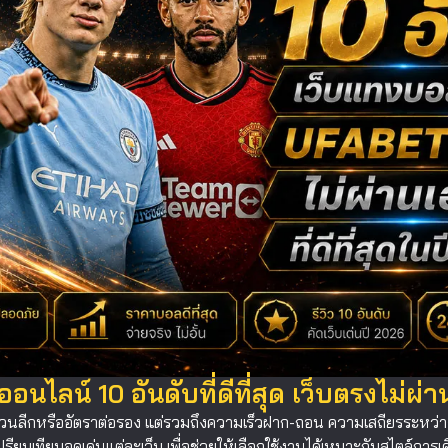
อนไลน์ 10 อันดับที่ดีที่สุด เว็บตรงไม่ผ่า
นวนลีกหรืออัตราต่อรอง แต่รวมถึงความเร็วฝาก-ถอน ความเสถียรระหว่
ยบเทียบจุดเด่นแต่ละเว็บ เพื่อช่วยให้เลือกใช้งานได้เหมาะกับสไตล์การเ