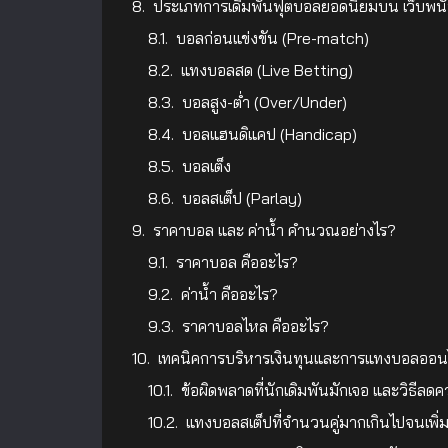
ประเภทการเดิมพันฟุตบอลยอดนิยมบน เว็บพน
บอลก่อนแข่งขัน (Pre-match)
แทงบอลสด (Live Betting)
บอลสูง-ต่ำ (Over/Under)
บอลแฮนดิแคป (Handicap)
บอลเต็ง
บอลสเต็ป (Parlay)
ราคาบอล และ ค่าน้ำ คำนวณอย่างไร?
ราคาบอล คืออะไร?
ค่าน้ำ คืออะไร?
ราคาบอลไหล คืออะไร?
เทคนิคการบริหารเงินทุนและการแทงบอลออน
ข้อผิดพลาดที่นักเดิมพันมักเจอ และวิธีลดค
แทงบอลสเต็ปที่จำนวนคู่มากเกินไปจนเพิ่ม