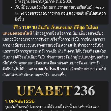
มาตรฐานของเว็บคุณภาพในปี 2026
เว็บที่มีระบบแจ้งเตือนสถานะรายการแบบเรียลไทม์ (Real-
time) ช่วยตรวจสอบการฝาก ถอน และผลเดิมพันได้สะดวก
ยิ่งขึ้น
รีวิว TOP 10 อันดับ เว็บแทงบอล ดีที่สุด ในไทย
แทงบอลออนไลน์
ไม่ควรดูจากชื่อหรือความนิยมเพียงอย่างเดียว
แต่ควรพิจารณาจากการใช้งานจริง ทั้งความเร็วในการอัปเดตราคา
ความเสถียรของระบบช่วงการแข่งขัน ความแม่นยำของการรับบิล
และการจัดการธุรกรรมหลังวางเดิมพัน ทีมงานได้เปรียบเทียบแต่ละ
เว็บภายใต้เงื่อนไขเดียวกันในช่วงการแข่งขันลีกยุโรปและฟุตบอลถ้วย
เพื่อให้เห็นจุดเด่นและข้อสังเกตที่แตกต่างกันอย่างชัดเจน หากยัง
ตัดสินใจไม่ได้ว่า
แทงบอลเว็บไหนดี
รายละเอียดด้านล่างจะช่วยให้
เลือกได้ตรงกับลักษณะการใช้งานมากขึ้น
1. UFABET236
จุดเด่นคือการอัปเดตราคาสดได้รวดเร็ว ค่าน้ำค่อนข้างนิ่ง และ