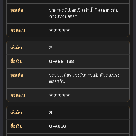
ราคาสดอัปเดตเร็ว ค่าน้ำนิ่ง เหมาะกับ
การแทงบอลสด
★★★★★
2
UFABET168
ระบบเสถียร รองรับการเดิมพันต่อเนื่อง
ตลอดวัน
★★★★★
3
UFA656