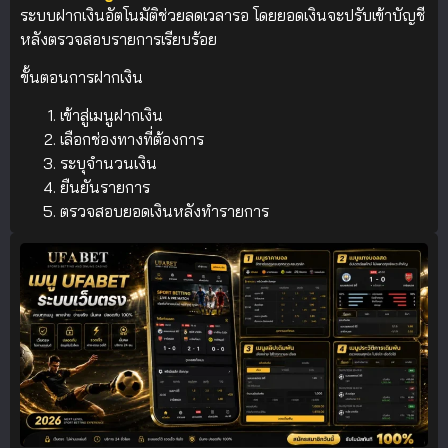
ระบบฝากเงินอัตโนมัติช่วยลดเวลารอ โดยยอดเงินจะปรับเข้าบัญชี
หลังตรวจสอบรายการเรียบร้อย
ขั้นตอนการฝากเงิน
เข้าสู่เมนูฝากเงิน
เลือกช่องทางที่ต้องการ
ระบุจำนวนเงิน
ยืนยันรายการ
ตรวจสอบยอดเงินหลังทำรายการ