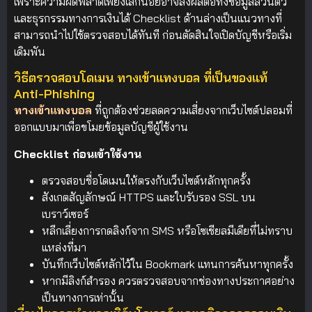
เพราะความผิดพลาดเพียงเล็กน้อยอาจส่งผลต่อทั้งข้อมูลส่วนตัว
และธุรกรรมทางการเงินได้ Checklist ด้านล่างเป็นแนวทางที่
สามารถนำไปใช้ตรวจสอบได้ทันที ก่อนตัดสินใจเปิดบัญชีหรือเริ่ม
เดิมพัน
วิธีตรวจสอบโดเมน ทางเข้าแทงบอล ที่เป็นของแท้
Anti-Phishing
ทางเข้าแทงบอล
ที่ถูกต้องช่วยลดความเสี่ยงจากเว็บไซต์ปลอมที่
ออกแบบมาเพื่อขโมยข้อมูลบัญชีผู้ใช้งาน
Checklist ก่อนเข้าใช้งาน
ตรวจสอบชื่อโดเมนให้ตรงกับเว็บไซต์หลักทุกครั้ง
สังเกตสัญลักษณ์ HTTPS และใบรับรอง SSL บน
เบราว์เซอร์
หลีกเลี่ยงการกดลิงก์จาก SMS หรือโซเชียลมีเดียที่ไม่ทราบ
แหล่งที่มา
บันทึกเว็บไซต์หลักไว้ใน Bookmark แทนการค้นหาทุกครั้ง
หากมีลิงก์สำรอง ควรตรวจสอบจากช่องทางประกาศอย่าง
เป็นทางการเท่านั้น