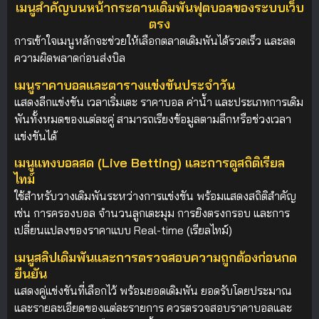
เมนูสำคัญบนหน้ากระดานเดิมพันฟุตบอลของระบบเว็บ
ตรง
การเข้าใจเมนูหลักจะช่วยให้เลือกตลาดเดิมพันได้รวดเร็ว และลด
ความผิดพลาดก่อนส่งบิล
เมนูราคาบอลและตารางแข่งขันประจำวัน
แสดงลีกแข่งขัน เวลาเริ่มเตะ ราคาบอล ค่าน้ำ และประเภทการเดิม
พันทั้งหมดของแต่ละคู่ สามารถเรียงข้อมูลตามลีกหรือช่วงเวลา
แข่งขันได้
เมนูแทงบอลสด (Live Betting) และการดูสถิติเรียล
ไทม์
ใช้สำหรับวางเดิมพันระหว่างการแข่งขัน พร้อมแสดงสถิติสำคัญ
เช่น การครองบอล จำนวนลูกเตะมุม การยิงตรงกรอบ และการ
เปลี่ยนแปลงของราคาแบบ Real-time (เรียลไทม์)
เมนูสลิปเดิมพันและการตรวจสอบความถูกต้องก่อนกด
ยืนยัน
แสดงคู่แข่งขันที่เลือกไว้ พร้อมยอดเดิมพัน ยอดรับโดยประมาณ
และรายละเอียดของแต่ละรายการ ควรตรวจสอบราคาบอลและ