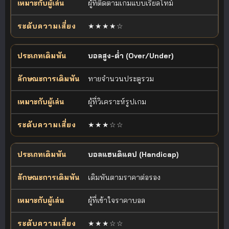
ผู้ที่ติดตามเกมแบบเรียลไทม์
★★★★☆
บอลสูง-ต่ำ (Over/Under)
ทายจำนวนประตูรวม
ผู้ที่วิเคราะห์รูปเกม
★★★☆☆
บอลแฮนดิแคป (Handicap)
เดิมพันตามราคาต่อรอง
ผู้ที่เข้าใจราคาบอล
★★★☆☆