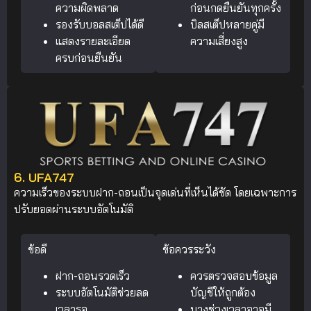
ความผิดพลาด
ก่อนกดยืนยันทุกครั้ง
รองรับบอลสเต็ปได้ดี
บิลสเต็ปหลายคู่มี
แสดงรายละเอียด
ความเสี่ยงสูง
ครบก่อนยืนยัน
6. UFA747
ความเร็วของระบบฝาก-ถอนเป็นจุดเด่นที่เห็นได้ชัด โดยเฉพาะการ
ปรับยอดผ่านระบบอัตโนมัติ
ข้อดี
ข้อควรระวัง
ฝาก-ถอนรวดเร็ว
ควรตรวจสอบข้อมูล
ระบบอัตโนมัติช่วยลด
บัญชีให้ถูกต้อง
เวลารอ
บางช่วงเวลาอาจมี