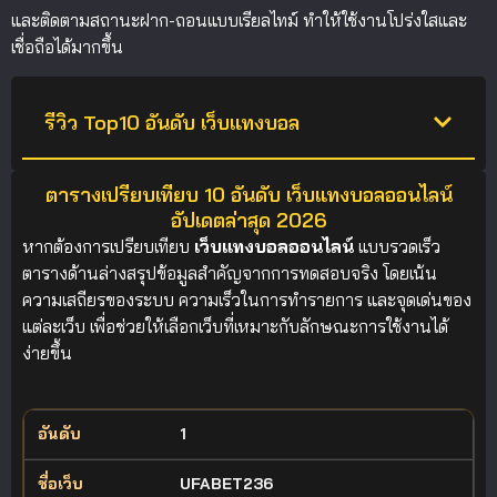
และติดตามสถานะฝาก-ถอนแบบเรียลไทม์ ทำให้ใช้งานโปร่งใสและ
เชื่อถือได้มากขึ้น
รีวิว Top10 อันดับ เว็บแทงบอล
ตารางเปรียบเทียบ 10 อันดับ เว็บแทงบอลออนไลน์
อัปเดตล่าสุด 2026
หากต้องการเปรียบเทียบ
เว็บแทงบอลออนไลน์
แบบรวดเร็ว
ตารางด้านล่างสรุปข้อมูลสำคัญจากการทดสอบจริง โดยเน้น
ความเสถียรของระบบ ความเร็วในการทำรายการ และจุดเด่นของ
แต่ละเว็บ เพื่อช่วยให้เลือกเว็บที่เหมาะกับลักษณะการใช้งานได้
ง่ายขึ้น
1
อันดับ
ชื่อเว็บ
จุดเด่นจากการทดสอบจริง
คะแนน
UFABET236