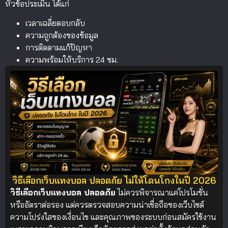
หัวข้อประเมิน ได้แก่
เวลาเฉลี่ยตอบกลับ
ความถูกต้องของข้อมูล
การติดตามแก้ปัญหา
ความพร้อมให้บริการ 24 ชม.
วิธีเลือกเว็บแทงบอล ปลอดภัย ไม่ให้โดนโกงในปี 2026
วิธีเลือกเว็บแทงบอล ปลอดภัย
ไม่ควรพิจารณาแค่โปรโมชั่น
หรืออัตราต่อรอง แต่ควรตรวจสอบความน่าเชื่อถือของเว็บไซต์
ความโปร่งใสของเงื่อนไข และคุณภาพของระบบก่อนสมัครใช้งาน