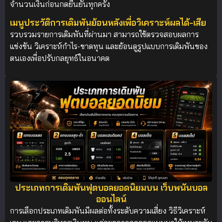
จำนวนเงินก่อนกดยืนยันทุกครั้ง
เมนูประวัติการเดิมพันย้อนหลังเพื่อวิเคราะห์ผลได้-เสีย
รวบรวมรายการเดิมพันที่ผ่านมา สามารถใช้ตรวจสอบผลการ
แข่งขัน วิเคราะห์กำไร-ขาดทุน และย้อนดูรูปแบบการเดิมพันของ
ตนเองเพื่อปรับกลยุทธ์ในอนาคต
ประเภทการเดิมพันฟุตบอลยอดนิยมบน เว็บพนันบอล
ออนไลน์
การเลือกประเภทเดิมพันมีผลต่อทั้งระดับความเสี่ยง วิธีวิเคราะห์