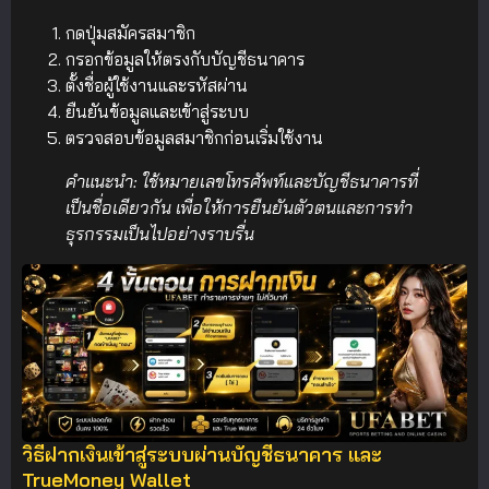
กดปุ่มสมัครสมาชิก
กรอกข้อมูลให้ตรงกับบัญชีธนาคาร
ตั้งชื่อผู้ใช้งานและรหัสผ่าน
ยืนยันข้อมูลและเข้าสู่ระบบ
ตรวจสอบข้อมูลสมาชิกก่อนเริ่มใช้งาน
คำแนะนำ: ใช้หมายเลขโทรศัพท์และบัญชีธนาคารที่
เป็นชื่อเดียวกัน เพื่อให้การยืนยันตัวตนและการทำ
ธุรกรรมเป็นไปอย่างราบรื่น
วิธีฝากเงินเข้าสู่ระบบผ่านบัญชีธนาคาร และ
TrueMoney Wallet