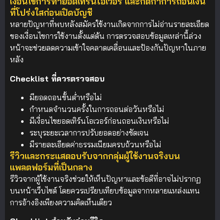
เงื่อนไขการทำยอดเทิร์นโอเวอร์ และกติกาการถอนเงิน
ที่โปร่งใสก่อนเปิดบัญชี
หลายปัญหาที่พบหลังสมัครใช้งานเกิดจากการไม่อ่านรายละเอียด
ของเงื่อนไขการใช้งานตั้งแต่ต้น การตรวจสอบข้อมูลเหล่านี้ล่วง
หน้าจะช่วยลดความเข้าใจคลาดเคลื่อนและป้องกันปัญหาในภาย
หลัง
Checklist ที่ควรตรวจสอบ
มียอดถอนขั้นต่ำหรือไม่
กำหนดจำนวนครั้งในการถอนต่อวันหรือไม่
มีเงื่อนไขยอดเทิร์นโอเวอร์ก่อนถอนเงินหรือไม่
ระบุระยะเวลาการปรับยอดอย่างชัดเจน
มีรายละเอียดค่าธรรมเนียมครบถ้วนหรือไม่
รีวิวและกระแสตอบรับจากกลุ่มผู้ใช้งานจริงบน
แพลตฟอร์มที่เป็นกลาง
รีวิวจากผู้ใช้งานจริงช่วยให้เห็นปัญหาและข้อดีที่อาจไม่ปรากฏ
บนหน้าเว็บไซต์ โดยควรเปรียบเทียบข้อมูลจากหลายแหล่งแทน
การอ้างอิงเพียงความคิดเห็นเดียว