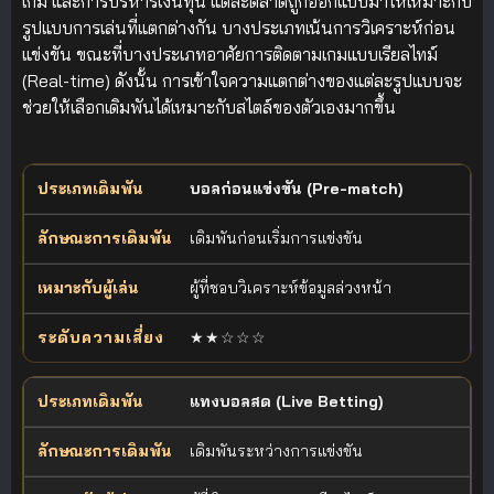
เกม และการบริหารเงินทุน แต่ละตลาดถูกออกแบบมาให้เหมาะกับ
รูปแบบการเล่นที่แตกต่างกัน บางประเภทเน้นการวิเคราะห์ก่อน
แข่งขัน ขณะที่บางประเภทอาศัยการติดตามเกมแบบเรียลไทม์
(Real-time) ดังนั้น การเข้าใจความแตกต่างของแต่ละรูปแบบจะ
ช่วยให้เลือกเดิมพันได้เหมาะกับสไตล์ของตัวเองมากขึ้น
ตารางเปรียบเทียบประเภทการเดิมพันฟุตบอล ลักษณะการเดิมพัน ผู้เล่นท
บอลก่อนแข่งขัน (Pre-match)
ประเภทเดิมพัน
ลักษณะการเดิมพัน
เหมาะกับผู้เล่น
เดิมพันก่อนเริ่มการแข่งขัน
ผู้ที่ชอบวิเคราะห์ข้อมูลล่วงหน้า
★★☆☆☆
แทงบอลสด (Live Betting)
เดิมพันระหว่างการแข่งขัน