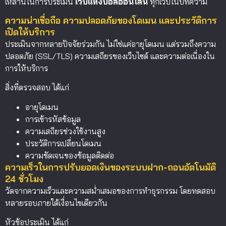
เหล่านี้ในการประเมิน
เว็บแทงบอลออนไลน์
ทุกเว็บในบทความ
ความน่าเชื่อถือ ความปลอดภัยของโดเมน และประวัติการ
เปิดให้บริการ
ประเมินจากหลายปัจจัยร่วมกัน ไม่ใช่แค่อายุโดเมน แต่รวมถึงความ
ปลอดภัย (SSL/TLS) ความเสถียรของเว็บไซต์ และความต่อเนื่องใน
การให้บริการ
สิ่งที่ตรวจสอบ ได้แก่
อายุโดเมน
การเข้ารหัสข้อมูล
ความเสถียรช่วงใช้งานสูง
ประวัติการเปลี่ยนโดเมน
ความชัดเจนของข้อมูลติดต่อ
ความเร็วในการปรับยอดเงินของระบบฝาก-ถอนอัตโนมัติ
24 ชั่วโมง
วัดจากความเร็วและความสม่ำเสมอของการทำธุรกรรม โดยทดสอบ
หลายรอบภายใต้เงื่อนไขเดียวกัน
หัวข้อประเมิน ได้แก่