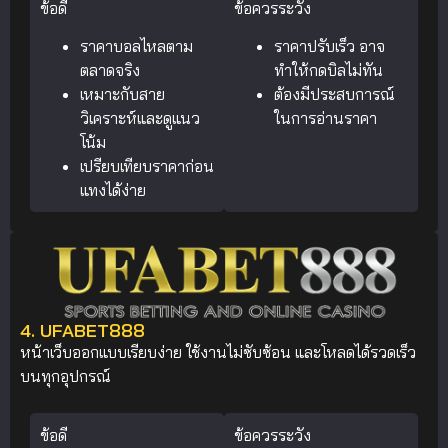
ข้อดี
ข้อควรระวัง
ราคาบอลไหลตาม
ราคาปรับเร็ว อาจ
ตลาดจริง
ทำให้กดบิลไม่ทัน
เหมาะกับสาย
ต้องมีประสบการณ์
วิเคราะห์และดูแนว
ในการอ่านราคา
โน้ม
เปรียบเทียบราคาก่อน
แทงได้ง่าย
4. UFABET888
หน้าเว็บออกแบบเรียบง่าย ใช้งานไม่ซับซ้อน และโหลดได้รวดเร็ว
บนทุกอุปกรณ์
ข้อดี
ข้อควรระวัง