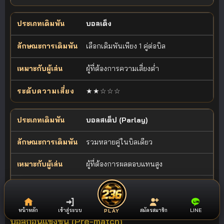
บอลเต็ง
เลือกเดิมพันเพียง 1 คู่ต่อบิล
ผู้ที่ต้องการความเสี่ยงต่ำ
★★☆☆☆
บอลสเต็ป (Parlay)
รวมหลายคู่ในบิลเดียว
ผู้ที่ต้องการผลตอบแทนสูง
★★★★★
หน้าหลัก
เข้าสู่ระบบ
สมัครสมาชิก
LINE
PLAY
บอลก่อนแข่งขัน (Pre-match)