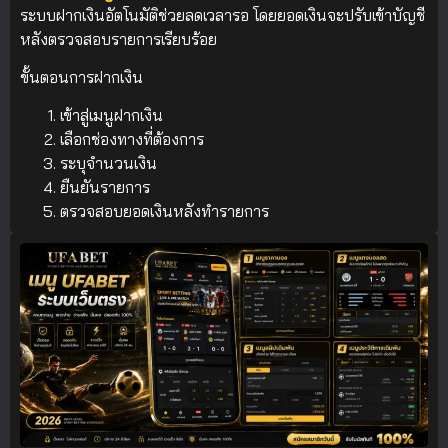
ระบบฝากเงินอัตโนมัติช่วยลดเวลารอ โดยยอดเงินจะปรับเข้าบัญชี
หลังตรวจสอบรายการเรียบร้อย
ขั้นตอนการฝากเงิน
เข้าสู่เมนูฝากเงิน
เลือกช่องทางที่ต้องการ
ระบุจำนวนเงิน
ยืนยันรายการ
ตรวจสอบยอดเงินหลังทำรายการ