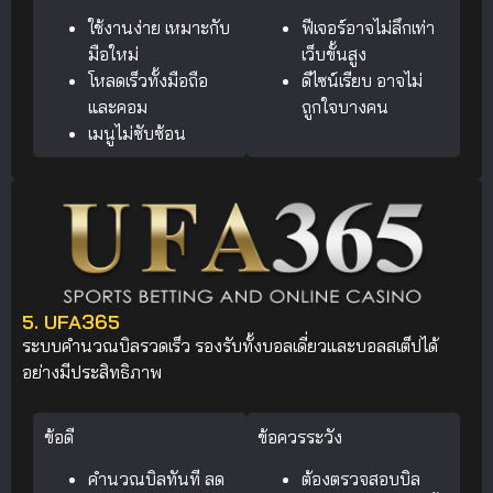
ใช้งานง่าย เหมาะกับ
ฟีเจอร์อาจไม่ลึกเท่า
มือใหม่
เว็บขั้นสูง
โหลดเร็วทั้งมือถือ
ดีไซน์เรียบ อาจไม่
และคอม
ถูกใจบางคน
เมนูไม่ซับซ้อน
5. UFA365
ระบบคำนวณบิลรวดเร็ว รองรับทั้งบอลเดี่ยวและบอลสเต็ปได้
อย่างมีประสิทธิภาพ
ข้อดี
ข้อควรระวัง
คำนวณบิลทันที ลด
ต้องตรวจสอบบิล