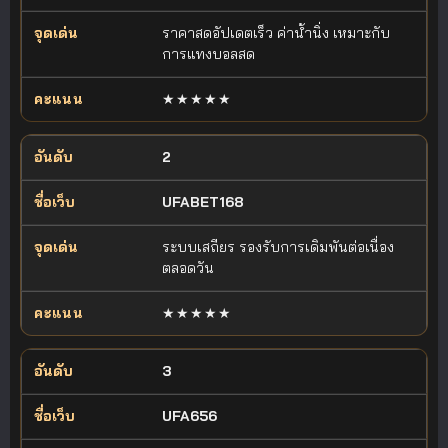
ราคาสดอัปเดตเร็ว ค่าน้ำนิ่ง เหมาะกับ
การแทงบอลสด
★★★★★
2
UFABET168
ระบบเสถียร รองรับการเดิมพันต่อเนื่อง
ตลอดวัน
★★★★★
3
UFA656