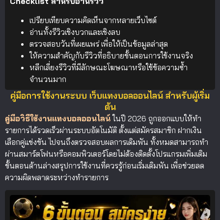
Checklist สำหรับอ่านรีวิว
เปรียบเทียบความคิดเห็นจากหลายเว็บไซต์
อ่านทั้งรีวิวเชิงบวกและเชิงลบ
ตรวจสอบวันที่เผยแพร่ เพื่อให้เป็นข้อมูลล่าสุด
ให้ความสำคัญกับรีวิวที่อธิบายขั้นตอนการใช้งานจริง
หลีกเลี่ยงรีวิวที่มีลักษณะโฆษณาหรือใช้ข้อความซ้ำ
จำนวนมาก
คู่มือการใช้งานระบบ เว็บแทงบอลออนไลน์ สำหรับผู้เริ่ม
ต้น
คู่มือวิธีใช้งานแทงบอลออนไลน์
ในปี 2026 ถูกออกแบบให้ทำ
รายการได้รวดเร็วผ่านระบบอัตโนมัติ ตั้งแต่สมัครสมาชิก ฝากเงิน
เลือกคู่แข่งขัน ไปจนถึงตรวจสอบผลการเดิมพัน ทั้งหมดสามารถทำ
ผ่านสมาร์ตโฟนหรือคอมพิวเตอร์โดยไม่ต้องติดตั้งโปรแกรมเพิ่มเติม
ขั้นตอนด้านล่างสรุปการใช้งานที่ควรรู้ก่อนเริ่มเดิมพัน เพื่อช่วยลด
ความผิดพลาดระหว่างทำรายการ