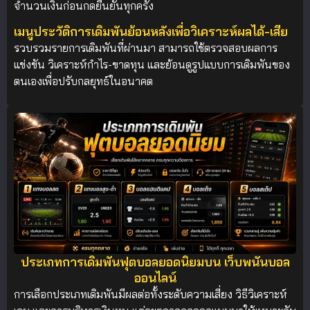
จำนวนเงินก่อนกดยืนยันทุกครั้ง
เมนูประวัติการเดิมพันย้อนหลังเพื่อวิเคราะห์ผลได้-เสีย
รวบรวมรายการเดิมพันที่ผ่านมา สามารถใช้ตรวจสอบผลการ
แข่งขัน วิเคราะห์กำไร-ขาดทุน และย้อนดูรูปแบบการเดิมพันของ
ตนเองเพื่อปรับกลยุทธ์ในอนาคต
ประเภทการเดิมพันฟุตบอลยอดนิยมบน เว็บพนันบอล
ออนไลน์
การเลือกประเภทเดิมพันมีผลต่อทั้งระดับความเสี่ยง วิธีวิเคราะห์