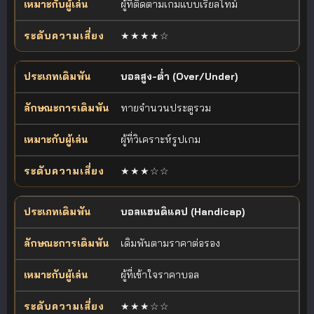
ผู้ที่ติดตามเกมแบบเรียลไทม์
★★★★☆
บอลสูง-ต่ำ (Over/Under)
ทายจำนวนประตูรวม
ผู้ที่วิเคราะห์รูปเกม
★★★☆☆
บอลแฮนดิแคป (Handicap)
เดิมพันตามราคาต่อรอง
ผู้ที่เข้าใจราคาบอล
★★★☆☆