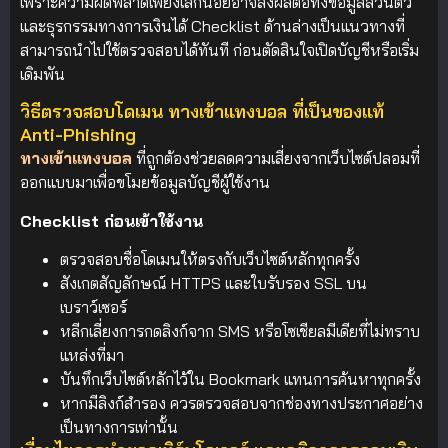
เพราะความผิดพลาดเพียงเล็กน้อยอาจส่งผลต่อทั้งข้อมูลส่วนตัว
และธุรกรรมทางการเงินได้ Checklist ด้านล่างเป็นแนวทางที่
สามารถนำไปใช้ตรวจสอบได้ทันที ก่อนตัดสินใจเปิดบัญชีหรือเริ่ม
เดิมพัน
วิธีตรวจสอบโดเมน ทางเข้าแทงบอล ที่เป็นของแท้
Anti-Phishing
ทางเข้าแทงบอล
ที่ถูกต้องช่วยลดความเสี่ยงจากเว็บไซต์ปลอมที่
ออกแบบมาเพื่อขโมยข้อมูลบัญชีผู้ใช้งาน
Checklist ก่อนเข้าใช้งาน
ตรวจสอบชื่อโดเมนให้ตรงกับเว็บไซต์หลักทุกครั้ง
สังเกตสัญลักษณ์ HTTPS และใบรับรอง SSL บน
เบราว์เซอร์
หลีกเลี่ยงการกดลิงก์จาก SMS หรือโซเชียลมีเดียที่ไม่ทราบ
แหล่งที่มา
บันทึกเว็บไซต์หลักไว้ใน Bookmark แทนการค้นหาทุกครั้ง
หากมีลิงก์สำรอง ควรตรวจสอบจากช่องทางประกาศอย่าง
เป็นทางการเท่านั้น