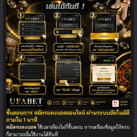
ขั้นตอนการ สมัครแทงบอลออนไลน์ ผ่านระบบอัตโนมัติ
ภายใน 1 นาที
สมัครแทงบอล
ใช้เวลาเพียงไม่กี่ขั้นตอน หากเตรียมข้อมูลให้ครบ
ก็สามารถเริ่มใช้งานได้ทันที