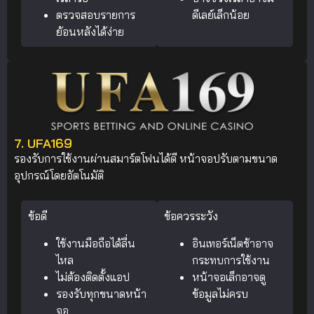
ตรวจสอบรายการ
ดีเลย์เล็กน้อย
ย้อนหลังได้ง่าย
7. UFA169
รองรับการใช้งานผ่านสมาร์ตโฟนได้ดี หน้าจอปรับตามขนาด
อุปกรณ์โดยอัตโนมัติ
ข้อดี
ข้อควรระวัง
ใช้งานมือถือได้ลื่น
อินเทอร์เน็ตช้าอาจ
ไหล
กระทบการใช้งาน
ไม่ต้องติดตั้งแอป
หน้าจอเล็กอาจดู
รองรับทุกขนาดหน้า
ข้อมูลไม่ครบ
จอ