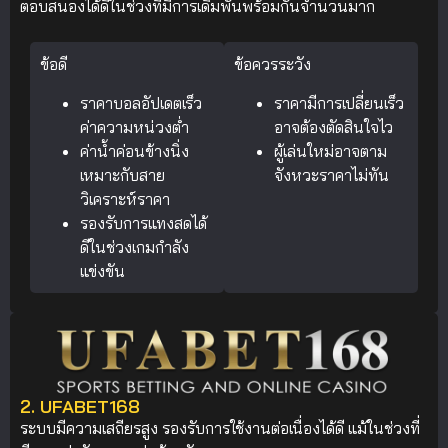
ตอบสนองได้ดีในช่วงที่มีการเดิมพันพร้อมกันจำนวนมาก
ข้อดี
ข้อควรระวัง
ราคาบอลอัปเดตเร็ว
ราคามีการเปลี่ยนเร็ว
ค่าความหน่วงต่ำ
อาจต้องตัดสินใจไว
ค่าน้ำค่อนข้างนิ่ง
ผู้เล่นใหม่อาจตาม
เหมาะกับสาย
จังหวะราคาไม่ทัน
วิเคราะห์ราคา
รองรับการแทงสดได้
ดีในช่วงเกมกำลัง
แข่งขัน
2. UFABET168
ระบบมีความเสถียรสูง รองรับการใช้งานต่อเนื่องได้ดี แม้ในช่วงที่