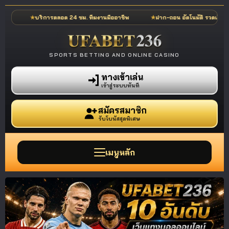
บริการตลอด 24 ชม. ทีมงานมืออาชีพ
ฝาก-ถอน อัตโนมัติ รวดเร็วภายในไม่กี่วินา
SPORTS BETTING AND ONLINE CASINO
ทางเข้าเล่น
เข้าสู่ระบบทันที
สมัครสมาชิก
รับโบนัสสุดพิเศษ
เมนูหลัก
รีวิวเว็บแทงบอลออนไลน์
10 อันดับ เว็บตรงไม่ผ่าน