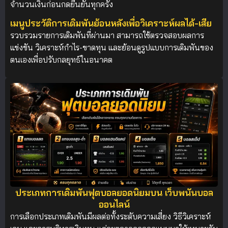
จำนวนเงินก่อนกดยืนยันทุกครั้ง
เมนูประวัติการเดิมพันย้อนหลังเพื่อวิเคราะห์ผลได้-เสีย
รวบรวมรายการเดิมพันที่ผ่านมา สามารถใช้ตรวจสอบผลการ
แข่งขัน วิเคราะห์กำไร-ขาดทุน และย้อนดูรูปแบบการเดิมพันของ
ตนเองเพื่อปรับกลยุทธ์ในอนาคต
ประเภทการเดิมพันฟุตบอลยอดนิยมบน เว็บพนันบอล
ออนไลน์
การเลือกประเภทเดิมพันมีผลต่อทั้งระดับความเสี่ยง วิธีวิเคราะห์