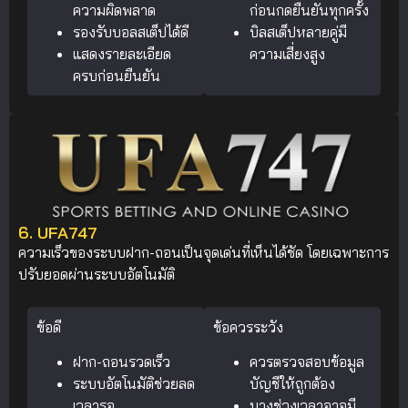
ความผิดพลาด
ก่อนกดยืนยันทุกครั้ง
รองรับบอลสเต็ปได้ดี
บิลสเต็ปหลายคู่มี
แสดงรายละเอียด
ความเสี่ยงสูง
ครบก่อนยืนยัน
6. UFA747
ความเร็วของระบบฝาก-ถอนเป็นจุดเด่นที่เห็นได้ชัด โดยเฉพาะการ
ปรับยอดผ่านระบบอัตโนมัติ
ข้อดี
ข้อควรระวัง
ฝาก-ถอนรวดเร็ว
ควรตรวจสอบข้อมูล
ระบบอัตโนมัติช่วยลด
บัญชีให้ถูกต้อง
เวลารอ
บางช่วงเวลาอาจมี