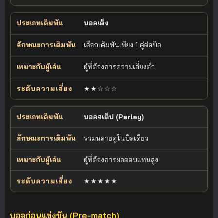
บอลเต็ง
เลือกเดิมพันเพียง 1 คู่ต่อบิล
ผู้ที่ต้องการความเสี่ยงต่ำ
★★☆☆☆
บอลสเต็ป (Parlay)
รวมหลายคู่ในบิลเดียว
ผู้ที่ต้องการผลตอบแทนสูง
★★★★★
บอลก่อนแข่งขัน (Pre-match)