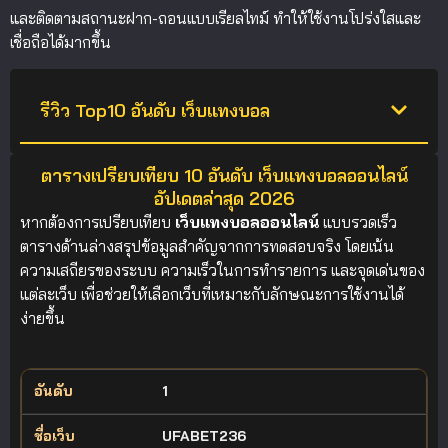
และติดตามสถานะฝาก-ถอนแบบเรียลไทม์ ทำให้ใช้งานโปร่งใสและ
เชื่อถือได้มากขึ้น
รีวิว Top10 อันดับ เว็บแทงบอล
ตารางเปรียบเทียบ 10 อันดับ เว็บแทงบอลออนไลน์
อัปเดตล่าสุด 2026
หากต้องการเปรียบเทียบ
เว็บแทงบอลออนไลน์
แบบรวดเร็ว
ตารางด้านล่างสรุปข้อมูลสำคัญจากการทดสอบจริง โดยเน้น
ความเสถียรของระบบ ความเร็วในการทำรายการ และจุดเด่นของ
แต่ละเว็บ เพื่อช่วยให้เลือกเว็บที่เหมาะกับลักษณะการใช้งานได้
ง่ายขึ้น
1
อันดับ
ชื่อเว็บ
จุดเด่นจากการทดสอบจริง
คะแนน
UFABET236