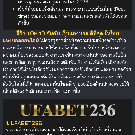
มาตรฐานของเว็บคุณภาพในปี 2026
เว็บที่มีระบบแจ้งเตือนสถานะรายการแบบเรียลไทม์ (Real-
time) ช่วยตรวจสอบการฝาก ถอน และผลเดิมพันได้สะดวก
ยิ่งขึ้น
รีวิว TOP 10 อันดับ เว็บแทงบอล ดีที่สุด ในไทย
แทงบอลออนไลน์
ไม่ควรดูจากชื่อหรือความนิยมเพียงอย่างเดียว
แต่ควรพิจารณาจากการใช้งานจริง ทั้งความเร็วในการอัปเดตราคา
ความเสถียรของระบบช่วงการแข่งขัน ความแม่นยำของการรับบิล
และการจัดการธุรกรรมหลังวางเดิมพัน ทีมงานได้เปรียบเทียบแต่ละ
เว็บภายใต้เงื่อนไขเดียวกันในช่วงการแข่งขันลีกยุโรปและฟุตบอลถ้วย
เพื่อให้เห็นจุดเด่นและข้อสังเกตที่แตกต่างกันอย่างชัดเจน หากยัง
ตัดสินใจไม่ได้ว่า
แทงบอลเว็บไหนดี
รายละเอียดด้านล่างจะช่วยให้
เลือกได้ตรงกับลักษณะการใช้งานมากขึ้น
1. UFABET236
จุดเด่นคือการอัปเดตราคาสดได้รวดเร็ว ค่าน้ำค่อนข้างนิ่ง และ