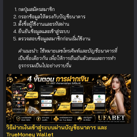
กดปุ่มสมัครสมาชิก
กรอกข้อมูลให้ตรงกับบัญชีธนาคาร
ตั้งชื่อผู้ใช้งานและรหัสผ่าน
ยืนยันข้อมูลและเข้าสู่ระบบ
ตรวจสอบข้อมูลสมาชิกก่อนเริ่มใช้งาน
คำแนะนำ: ใช้หมายเลขโทรศัพท์และบัญชีธนาคารที่
เป็นชื่อเดียวกัน เพื่อให้การยืนยันตัวตนและการทำ
ธุรกรรมเป็นไปอย่างราบรื่น
วิธีฝากเงินเข้าสู่ระบบผ่านบัญชีธนาคาร และ
TrueMoney Wallet