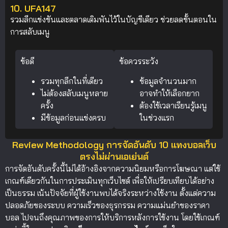
10. UFA147
รวมลีกแข่งขันและตลาดเดิมพันไว้ในบัญชีเดียว ช่วยลดขั้นตอนใน
การสลับเมนู
ข้อดี
ข้อควรระวัง
รวมทุกลีกในที่เดียว
ข้อมูลจำนวนมาก
ไม่ต้องสลับเมนูหลาย
อาจทำให้เลือกยาก
ครั้ง
ต้องใช้เวลาเรียนรู้เมนู
มีข้อมูลก่อนแข่งครบ
ในช่วงแรก
Review Methodology การจัดอันดับ 10 แทงบอลเว็บ
ตรงไม่ผ่านเอเย่นต์
การจัดอันดับครั้งนี้ไม่ได้อ้างอิงจากความนิยมหรือการโฆษณา แต่ใช้
เกณฑ์เดียวกันในการประเมินทุกเว็บไซต์ เพื่อให้เปรียบเทียบได้อย่าง
เป็นธรรม เน้นปัจจัยที่ผู้ใช้งานพบได้จริงระหว่างใช้งาน ตั้งแต่ความ
ปลอดภัยของระบบ ความเร็วของธุรกรรม ความแม่นยำของราคา
บอล ไปจนถึงคุณภาพของการให้บริการหลังการใช้งาน โดยใช้เกณฑ์