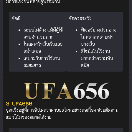
มีการแข่งขันหลายคู่พร้อมกัน
ข้อดี
ข้อควรระวัง
ระบบไม่ค้าง แม้มีผู้ใช้
ฟีเจอร์บางส่วนอาจ
งานจำนวนมาก
ไม่หลากหลายเท่า
โหลดหน้าเว็บเร็วและ
บางเว็บ
สม่ำเสมอ
ดีไซน์เน้นใช้งาน
เหมาะกับการใช้งาน
มากกว่าความทัน
ระยะยาว
สมัย
3. UFA656
จุดแข็งอยู่ที่การอัปเดตราคาบอลไหลอย่างต่อเนื่อง ช่วยติดตาม
แนวโน้มของตลาดได้ง่าย