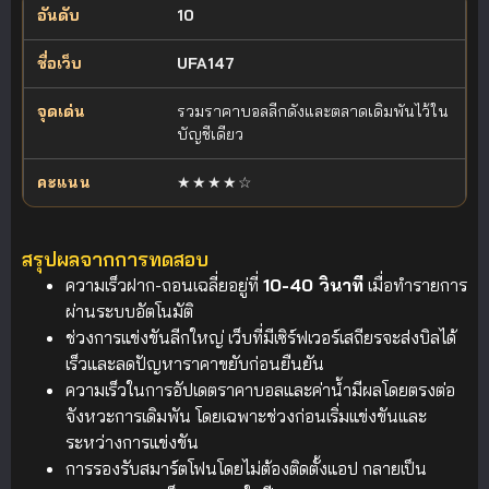
10
UFA147
รวมราคาบอลลีกดังและตลาดเดิมพันไว้ใน
บัญชีเดียว
★★★★☆
สรุปผลจากการทดสอบ
ความเร็วฝาก-ถอนเฉลี่ยอยู่ที่
10-40 วินาที
เมื่อทำรายการ
ผ่านระบบอัตโนมัติ
ช่วงการแข่งขันลีกใหญ่ เว็บที่มีเซิร์ฟเวอร์เสถียรจะส่งบิลได้
เร็วและลดปัญหาราคาขยับก่อนยืนยัน
ความเร็วในการอัปเดตราคาบอลและค่าน้ำมีผลโดยตรงต่อ
จังหวะการเดิมพัน โดยเฉพาะช่วงก่อนเริ่มแข่งขันและ
ระหว่างการแข่งขัน
การรองรับสมาร์ตโฟนโดยไม่ต้องติดตั้งแอป กลายเป็น