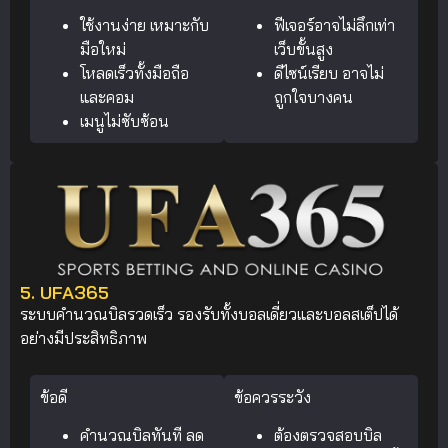
ใช้งานง่าย เหมาะกับ
ฟีเจอร์อาจไม่ลึกเท่า
มือใหม่
เว็บขั้นสูง
โหลดเร็วทั้งมือถือ
ดีไซน์เรียบ อาจไม่
และคอม
ถูกใจบางคน
เมนูไม่ซับซ้อน
5. UFA365
ระบบคำนวณบิลรวดเร็ว รองรับทั้งบอลเดี่ยวและบอลสเต็ปได้
อย่างมีประสิทธิภาพ
ข้อดี
ข้อควรระวัง
คำนวณบิลทันที ลด
ต้องตรวจสอบบิล