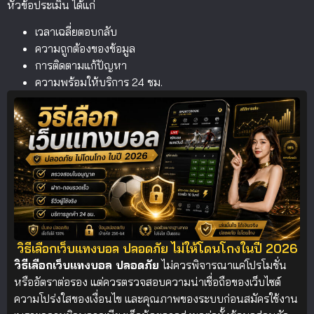
หัวข้อประเมิน ได้แก่
เวลาเฉลี่ยตอบกลับ
ความถูกต้องของข้อมูล
การติดตามแก้ปัญหา
ความพร้อมให้บริการ 24 ชม.
วิธีเลือกเว็บแทงบอล ปลอดภัย ไม่ให้โดนโกงในปี 2026
วิธีเลือกเว็บแทงบอล ปลอดภัย
ไม่ควรพิจารณาแค่โปรโมชั่น
หรืออัตราต่อรอง แต่ควรตรวจสอบความน่าเชื่อถือของเว็บไซต์
ความโปร่งใสของเงื่อนไข และคุณภาพของระบบก่อนสมัครใช้งาน