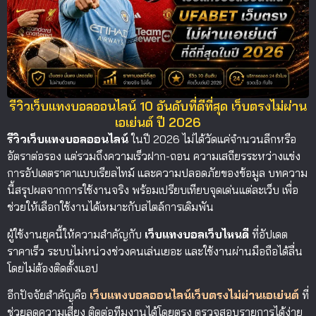
เอเย่นต์ มั่นคงปลอดภัย
จ่ายจริงทุกบิล
รีวิวเว็บแทงบอลออนไลน์ 10 อันดับที่ดีที่สุด เว็บตรงไม่ผ่าน
เอเย่นต์ ปี 2026
รีวิวเว็บแทงบอลออนไลน์
ในปี 2026 ไม่ได้วัดแค่จำนวนลีกหรือ
อัตราต่อรอง แต่รวมถึงความเร็วฝาก-ถอน ความเสถียรระหว่างแข่ง
การอัปเดตราคาแบบเรียลไทม์ และความปลอดภัยของข้อมูล บทความ
นี้สรุปผลจากการใช้งานจริง พร้อมเปรียบเทียบจุดเด่นแต่ละเว็บ เพื่อ
ช่วยให้เลือกใช้งานได้เหมาะกับสไตล์การเดิมพัน
ผู้ใช้งานยุคนี้ให้ความสำคัญกับ
เว็บแทงบอลเว็บไหนดี
ที่อัปเดต
ราคาเร็ว ระบบไม่หน่วงช่วงคนเล่นเยอะ และใช้งานผ่านมือถือได้ลื่น
โดยไม่ต้องติดตั้งแอป
อีกปัจจัยสำคัญคือ
เว็บแทงบอลออนไลน์เว็บตรงไม่ผ่านเอเย่นต์
ที่
ช่วยลดความเสี่ยง ติดต่อทีมงานได้โดยตรง ตรวจสอบรายการได้ง่าย