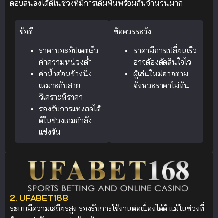
ตอบสนองได้ดีในช่วงที่มีการเดิมพันพร้อมกันจำนวนมาก
ข้อดี
ข้อควรระวัง
ราคาบอลอัปเดตเร็ว
ราคามีการเปลี่ยนเร็ว
ค่าความหน่วงต่ำ
อาจต้องตัดสินใจไว
ค่าน้ำค่อนข้างนิ่ง
ผู้เล่นใหม่อาจตาม
เหมาะกับสาย
จังหวะราคาไม่ทัน
วิเคราะห์ราคา
รองรับการแทงสดได้
ดีในช่วงเกมกำลัง
แข่งขัน
2. UFABET168
ระบบมีความเสถียรสูง รองรับการใช้งานต่อเนื่องได้ดี แม้ในช่วงที่