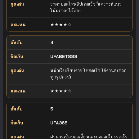
ราคาบอลไหลอัปเดตเร็ว วิเคราะห์แนว
โน้มราคาได้ง่าย
★★★★☆
4
UFABET888
หน้าเว็บเรียบง่าย โหลดเร็ว ใช้งานสะดวก
ทุกอุปกรณ์
★★★★☆
5
UFA365
คำนวณบิลบอลเดี่ยวและบอลสเต็ปรวดเร็ว