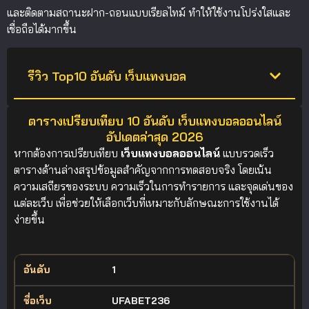
และติดตามสถานะฝาก-ถอนแบบเรียลไทม์ ทำให้ใช้งานโปร่งใสและ
เชื่อถือได้มากขึ้น
รีวิว Top10 อันดับ เว็บแทงบอล
ตารางเปรียบเทียบ 10 อันดับ เว็บแทงบอลออนไลน์
อัปเดตล่าสุด 2026
หากต้องการเปรียบเทียบ
เว็บแทงบอลออนไลน์
แบบรวดเร็ว
ตารางด้านล่างสรุปข้อมูลสำคัญจากการทดสอบจริง โดยเน้น
ความเสถียรของระบบ ความเร็วในการทำรายการ และจุดเด่นของ
แต่ละเว็บ เพื่อช่วยให้เลือกเว็บที่เหมาะกับลักษณะการใช้งานได้
ง่ายขึ้น
1
อันดับ
ชื่อเว็บ
จุดเด่นจากการทดสอบจริง
คะแนน
UFABET236