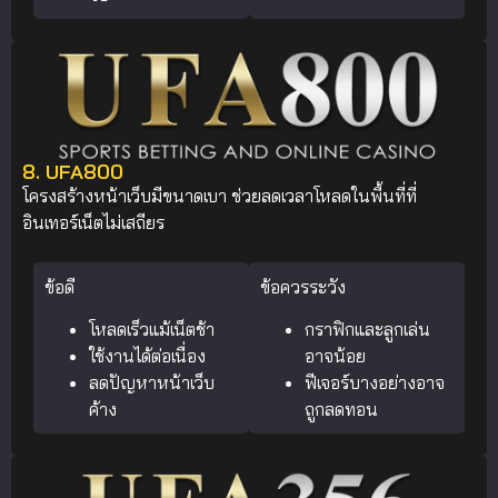
8. UFA800
โครงสร้างหน้าเว็บมีขนาดเบา ช่วยลดเวลาโหลดในพื้นที่ที่
อินเทอร์เน็ตไม่เสถียร
ข้อดี
ข้อควรระวัง
โหลดเร็วแม้เน็ตช้า
กราฟิกและลูกเล่น
ใช้งานได้ต่อเนื่อง
อาจน้อย
ลดปัญหาหน้าเว็บ
ฟีเจอร์บางอย่างอาจ
ค้าง
ถูกลดทอน