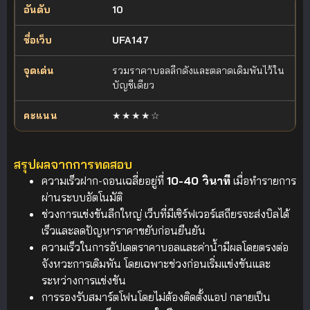
10
UFA147
รวมราคาบอลลีกดังและตลาดเดิมพันไว้ใน
บัญชีเดียว
★★★★☆
สรุปผลจากการทดสอบ
ความเร็วฝาก-ถอนเฉลี่ยอยู่ที่
10-40 วินาที
เมื่อทำรายการ
ผ่านระบบอัตโนมัติ
ช่วงการแข่งขันลีกใหญ่ เว็บที่มีเซิร์ฟเวอร์เสถียรจะส่งบิลได้
เร็วและลดปัญหาราคาขยับก่อนยืนยัน
ความเร็วในการอัปเดตราคาบอลและค่าน้ำมีผลโดยตรงต่อ
จังหวะการเดิมพัน โดยเฉพาะช่วงก่อนเริ่มแข่งขันและ
ระหว่างการแข่งขัน
การรองรับสมาร์ตโฟนโดยไม่ต้องติดตั้งแอป กลายเป็น