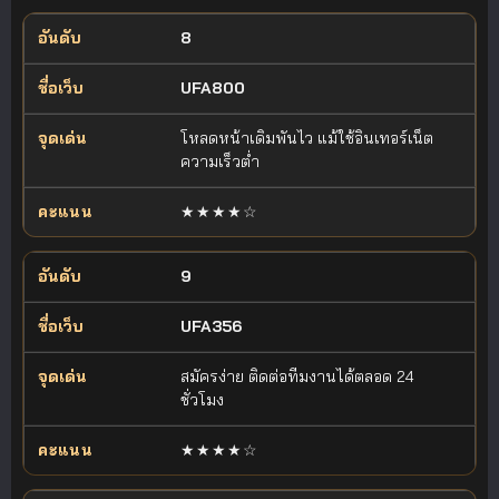
8
UFA800
โหลดหน้าเดิมพันไว แม้ใช้อินเทอร์เน็ต
ความเร็วต่ำ
★★★★☆
9
UFA356
สมัครง่าย ติดต่อทีมงานได้ตลอด 24
ชั่วโมง
★★★★☆