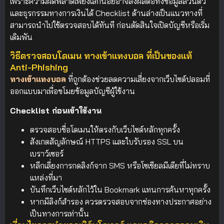
เพราะความผิดพลาดเพียงเล็กน้อยอาจส่งผลต่อทั้งข้อมูลส่วนตัว
และธุรกรรมทางการเงินได้ Checklist ด้านล่างเป็นแนวทางที่
สามารถนำไปใช้ตรวจสอบได้ทันที ก่อนตัดสินใจเปิดบัญชีหรือเริ่ม
เดิมพัน
วิธีตรวจสอบโดเมน ทางเข้าแทงบอล ที่เป็นของแท้
Anti-Phishing
ทางเข้าแทงบอล
ที่ถูกต้องช่วยลดความเสี่ยงจากเว็บไซต์ปลอมที่
ออกแบบมาเพื่อขโมยข้อมูลบัญชีผู้ใช้งาน
Checklist ก่อนเข้าใช้งาน
ตรวจสอบชื่อโดเมนให้ตรงกับเว็บไซต์หลักทุกครั้ง
สังเกตสัญลักษณ์ HTTPS และใบรับรอง SSL บน
เบราว์เซอร์
หลีกเลี่ยงการกดลิงก์จาก SMS หรือโซเชียลมีเดียที่ไม่ทราบ
แหล่งที่มา
บันทึกเว็บไซต์หลักไว้ใน Bookmark แทนการค้นหาทุกครั้ง
หากมีลิงก์สำรอง ควรตรวจสอบจากช่องทางประกาศอย่าง
เป็นทางการเท่านั้น