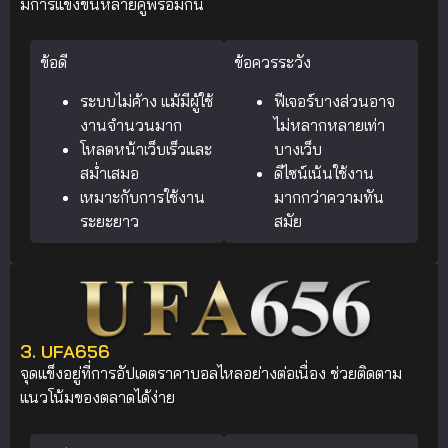
มีการแข่งขันหลายคู่พร้อมกัน
ข้อดี
ข้อควรระวัง
ระบบไม่ค้าง แม้มีผู้ใช้
ฟีเจอร์บางส่วนอาจ
งานจำนวนมาก
ไม่หลากหลายเท่า
โหลดหน้าเว็บเร็วและ
บางเว็บ
สม่ำเสมอ
ดีไซน์เน้นใช้งาน
เหมาะกับการใช้งาน
มากกว่าความทัน
ระยะยาว
สมัย
3. UFA656
จุดแข็งอยู่ที่การอัปเดตราคาบอลไหลอย่างต่อเนื่อง ช่วยติดตาม
แนวโน้มของตลาดได้ง่าย