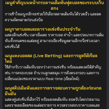
เมนูสำคัญบนหน้ากระดานเดิมพันฟุตบอลของระบบเว็บ
ตรง
การเข้าใจเมนูหลักจะช่วยให้เลือกตลาดเดิมพันได้รวดเร็ว และลด
ความผิดพลาดก่อนส่งบิล
เมนูราคาบอลและตารางแข่งขันประจำวัน
แสดงลีกแข่งขัน เวลาเริ่มเตะ ราคาบอล ค่าน้ำ และประเภทการเดิม
พันทั้งหมดของแต่ละคู่ สามารถเรียงข้อมูลตามลีกหรือช่วงเวลา
แข่งขันได้
เมนูแทงบอลสด (Live Betting) และการดูสถิติเรียล
ไทม์
ใช้สำหรับวางเดิมพันระหว่างการแข่งขัน พร้อมแสดงสถิติสำคัญ
เช่น การครองบอล จำนวนลูกเตะมุม การยิงตรงกรอบ และการ
เปลี่ยนแปลงของราคาแบบ Real-time (เรียลไทม์)
เมนูสลิปเดิมพันและการตรวจสอบความถูกต้องก่อนกด
ยืนยัน
แสดงคู่แข่งขันที่เลือกไว้ พร้อมยอดเดิมพัน ยอดรับโดยประมาณ
และรายละเอียดของแต่ละรายการ ควรตรวจสอบราคาบอลและ