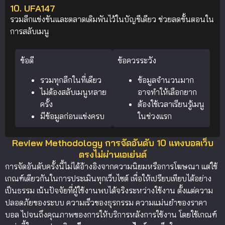
10. UFA147
รวมลีกแข่งขันและตลาดเดิมพันไว้ในบัญชีเดียว ช่วยลดขั้นตอนใน
การสลับเมนู
ข้อดี
ข้อควรระวัง
รวมทุกลีกในที่เดียว
ข้อมูลจำนวนมาก
ไม่ต้องสลับเมนูหลาย
อาจทำให้เลือกยาก
ครั้ง
ต้องใช้เวลาเรียนรู้เมนู
มีข้อมูลก่อนแข่งครบ
ในช่วงแรก
Review Methodology การจัดอันดับ 10 แทงบอลเว็บ
ตรงไม่ผ่านเอเย่นต์
การจัดอันดับครั้งนี้ไม่ได้อ้างอิงจากความนิยมหรือการโฆษณา แต่ใช้
เกณฑ์เดียวกันในการประเมินทุกเว็บไซต์ เพื่อให้เปรียบเทียบได้อย่าง
เป็นธรรม เน้นปัจจัยที่ผู้ใช้งานพบได้จริงระหว่างใช้งาน ตั้งแต่ความ
ปลอดภัยของระบบ ความเร็วของธุรกรรม ความแม่นยำของราคา
บอล ไปจนถึงคุณภาพของการให้บริการหลังการใช้งาน โดยใช้เกณฑ์