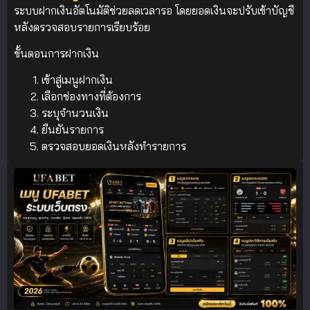
ระบบฝากเงินอัตโนมัติช่วยลดเวลารอ โดยยอดเงินจะปรับเข้าบัญชี
หลังตรวจสอบรายการเรียบร้อย
ขั้นตอนการฝากเงิน
เข้าสู่เมนูฝากเงิน
เลือกช่องทางที่ต้องการ
ระบุจำนวนเงิน
ยืนยันรายการ
ตรวจสอบยอดเงินหลังทำรายการ