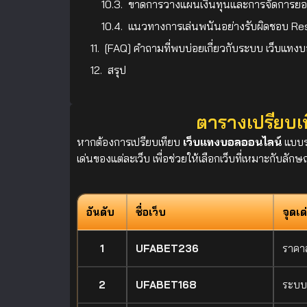
ขาดการวางแผนเงินทุนและการจัดการยอด
แนวทางการเล่นพนันอย่างรับผิดชอบ Re
[FAQ] คำถามที่พบบ่อยเกี่ยวกับระบบ เว็บแทง
สรุป
ตารางเปรียบเท
หากต้องการเปรียบเทียบ
เว็บแทงบอลออนไลน์
แบบร
เด่นของแต่ละเว็บ เพื่อช่วยให้เลือกเว็บที่เหมาะกับลัก
อันดับ
ชื่อเว็บ
จุดเ
1
UFABET236
ราคาส
2
UFABET168
ระบบเ