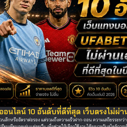
อนไลน์ 10 อันดับที่ดีที่สุด เว็บตรงไม่ผ่า
นวนลีกหรืออัตราต่อรอง แต่รวมถึงความเร็วฝาก-ถอน ความเสถียรระหว่
ยบเทียบจุดเด่นแต่ละเว็บ เพื่อช่วยให้เลือกใช้งานได้เหมาะกับสไตล์การเ