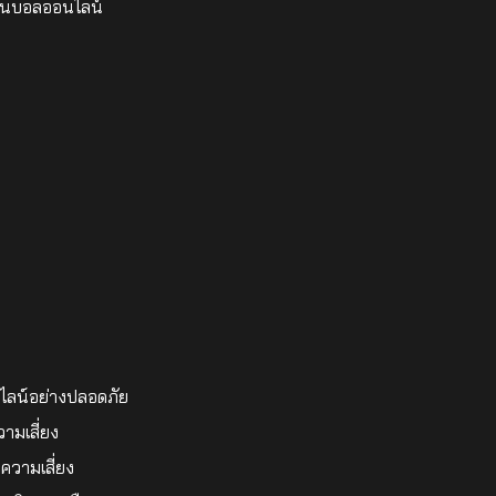
ันบอลออนไลน์
ไลน์อย่างปลอดภัย
วามเสี่ยง
ความเสี่ยง