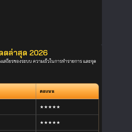
เดตล่าสุด 2026
ามเสถียรของระบบ ความเร็วในการทำรายการ และจุด
คะแนน
★★★★★
★★★★★