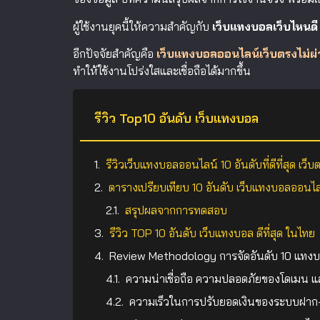
ผู้ใช้งานยุคนี้ให้ความสำคัญกับ
เว็บแทงบอลเว็บไหนดี
อีกปัจจัยสำคัญคือ
เว็บแทงบอลออนไลน์เว็บตรงไม่ผ่า
ทำให้ใช้งานโปร่งใสและเชื่อถือได้มากขึ้น
รีวิว Top10 อันดับ เว็บแทงบอล
รีวิวเว็บแทงบอลออนไลน์ 10 อันดับที่ดีที่สุด เว็
ตารางเปรียบเทียบ 10 อันดับ เว็บแทงบอลออนไล
สรุปผลจากการทดสอบ
รีวิว TOP 10 อันดับ เว็บแทงบอล ดีที่สุด ในไทย
Review Methodology การจัดอันดับ 10 แทงบอล
ความน่าเชื่อถือ ความปลอดภัยของโดเมน แล
ความเร็วในการปรับยอดเงินของระบบฝาก-ถ