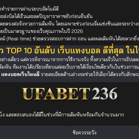
่อทำรายการผ่านระบบอัตโนมัติ
ียรจะส่งบิลได้เร็วและลดปัญหาราคาขยับก่อนยืนยัน
ยตรงต่อจังหวะการเดิมพัน โดยเฉพาะช่วงก่อนเริ่มแข่งขันและระหว่าง
กลายเป็นมาตรฐานของเว็บคุณภาพในปี 2026
ไทม์ (Real-time) ช่วยตรวจสอบการฝาก ถอน และผลเดิมพันได้สะดวกยิ่งข
วิว TOP 10 อันดับ เว็บแทงบอล ดีที่สุด ใน
งอย่างเดียว แต่ควรพิจารณาจากการใช้งานจริง ทั้งความเร็วในการอัป
ัน ทีมงานได้เปรียบเทียบแต่ละเว็บภายใต้เงื่อนไขเดียวกันในช่วงการแข่
า
แทงบอลเว็บไหนดี
รายละเอียดด้านล่างจะช่วยให้เลือกได้ตรงกับลักษ
างนิ่ง และตอบสนองได้ดีในช่วงที่มีการเดิมพันพร้อมกันจำนวนมาก
ข้อควรระวัง