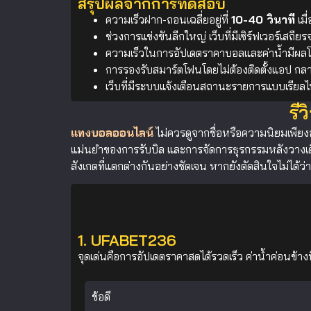
สรุปผลจากการทดสอบ
ความเร็วฝาก-ถอนเฉลี่ยอยู่ที่
10-40 วินาที
เมื
ช่วงการแข่งขันลีกใหญ่ เว็บที่มีเซิร์ฟเวอร์เสถ
ความเร็วในการอัปเดตราคาบอลและค่าน้ำมีผลโด
การรองรับสมาร์ตโฟนโดยไม่ต้องติดตั้งแอป 
เว็บที่มีระบบแจ้งเตือนสถานะรายการแบบเรียล
รี
แทงบอลออนไลน์
ไม่ควรดูจากชื่อหรือความนิยมเพีย
แม่นยำของการรับบิล และการจัดการธุรกรรมหลังวางเดิมพ
สังเกตที่แตกต่างกันอย่างชัดเจน หากยังตัดสินใจไม่ได้ว่
1. UFABET236
จุดเด่นคือการอัปเดตราคาสดได้รวดเร็ว ค่าน้ำค่อนข้
ข้อดี