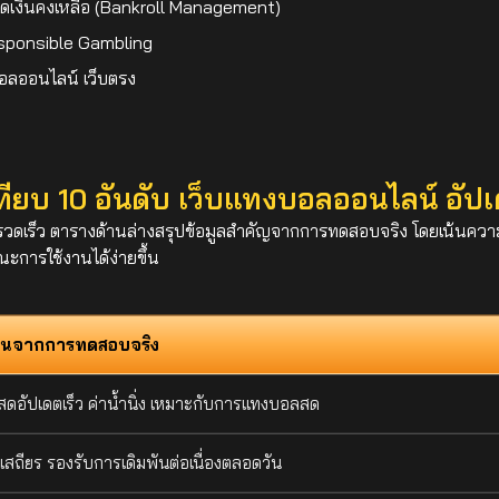
เงินคงเหลือ (Bankroll Management)
sponsible Gambling
บอลออนไลน์ เว็บตรง
ียบ 10 อันดับ เว็บแทงบอลออนไลน์ อัป
วดเร็ว ตารางด้านล่างสรุปข้อมูลสำคัญจากการทดสอบจริง โดยเน้นคว
ษณะการใช้งานได้ง่ายขึ้น
ด่นจากการทดสอบจริง
ดอัปเดตเร็ว ค่าน้ำนิ่ง เหมาะกับการแทงบอลสด
สถียร รองรับการเดิมพันต่อเนื่องตลอดวัน