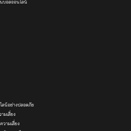
ันบอลออนไลน์
ไลน์อย่างปลอดภัย
วามเสี่ยง
ความเสี่ยง