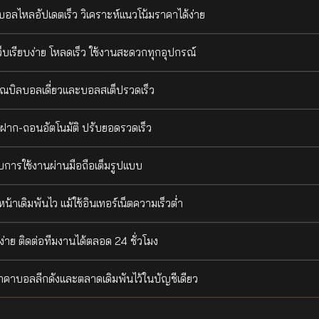
อลไหลอัปเดตเร็ว วิเคราะห์แนวโน้มราคาได้ง่าย
ว็บเรียบง่าย โหลดเร็ว ใช้งานสะดวกทุกอุปกรณ์
ณบิลบอลเดี่ยวและบอลสเต็ปรวดเร็ว
าก-ถอนอัตโนมัติ ปรับยอดรวดเร็ว
บการใช้งานผ่านมือถือเต็มรูปแบบ
น้าเดิมพันไว แม้ใช้อินเทอร์เน็ตความเร็วต่ำ
ง่าย ติดต่อทีมงานได้ตลอด 24 ชั่วโมง
คาบอลลีกดังและตลาดเดิมพันไว้ในบัญชีเดียว