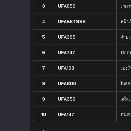
3
UFA656
ราคาบ
4
UFABET888
หน้าเ
5
UFA365
คำนว
6
UFA747
ระบบฝ
7
UFA169
รองรั
8
UFA800
โหลดห
9
UFA356
สมัคร
10
UFA147
รวมรา