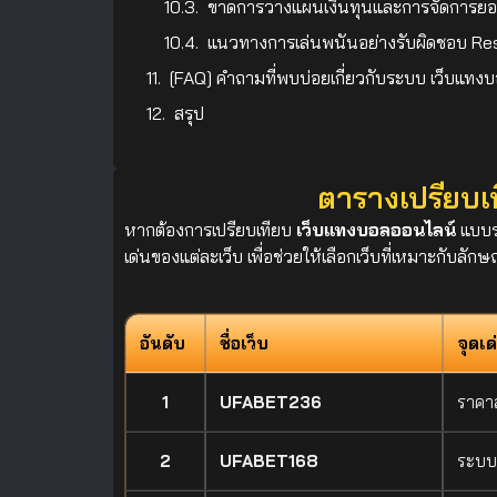
ขาดการวางแผนเงินทุนและการจัดการยอด
แนวทางการเล่นพนันอย่างรับผิดชอบ Re
[FAQ] คำถามที่พบบ่อยเกี่ยวกับระบบ เว็บแทง
สรุป
ตารางเปรียบเท
หากต้องการเปรียบเทียบ
เว็บแทงบอลออนไลน์
แบบร
เด่นของแต่ละเว็บ เพื่อช่วยให้เลือกเว็บที่เหมาะกับลัก
อันดับ
ชื่อเว็บ
จุดเ
1
UFABET236
ราคาส
2
UFABET168
ระบบเ