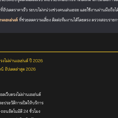
ที่อัปเดตราคาเร็ว ระบบไม่หน่วงช่วงคนเล่นเยอะ และใช้งานผ่านมือถือได้ล
นเอเย่นต์
ที่ช่วยลดความเสี่ยง ติดต่อทีมงานได้โดยตรง ตรวจสอบราย
บตรงไม่ผ่านเอเย่นต์ ปี 2026
น์ อัปเดตล่าสุด 2026
เว็บตรงไม่ผ่านเอเย่นต์
ะประวัติการเปิดให้บริการ
อนอัตโนมัติ 24 ชั่วโมง