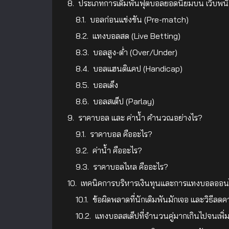
ประเภทการเดิมพันฟุตบอลยอดนิยมบน เว็บพน
บอลก่อนแข่งขัน (Pre-match)
แทงบอลสด (Live Betting)
บอลสูง-ต่ำ (Over/Under)
บอลแฮนดิแคป (Handicap)
บอลเต็ง
บอลสเต็ป (Parlay)
ราคาบอล และ ค่าน้ำ คำนวณอย่างไร?
ราคาบอล คืออะไร?
ค่าน้ำ คืออะไร?
ราคาบอลไหล คืออะไร?
เทคนิคการบริหารเงินทุนและการแทงบอลออน
ข้อผิดพลาดที่นักเดิมพันมักเจอ และวิธีลดค
แทงบอลสเต็ปที่จำนวนคู่มากเกินไปจนเพิ่ม