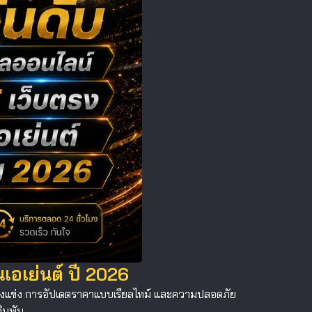
นเอเย่นต์ ปี 2026
างแข่ง การอัปเดตราคาแบบเรียลไทม์ และความปลอดภัย
ดิมพัน