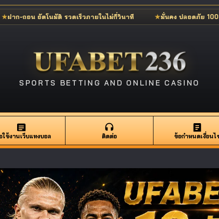
น อัตโนมัติ รวดเร็วภายในไม่กี่วินาที
มั่นคง ปลอดภัย 100% ระบ
SPORTS BETTING AND ONLINE CASINO
มือใช้งานเว็บแทงบอล
ติดต่อ
ข้อกำหนดเงื่อนไ
นไลน์ 10 อันดับ เว็บตรงไม่ผ
ปลอดภัย จ่ายจริงทุกบิล