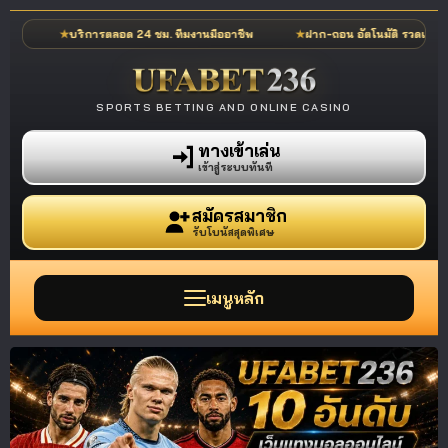
บริการตลอด 24 ชม. ทีมงานมืออาชีพ
ฝาก-ถอน อัตโนมัติ รวดเร็วภายในไม่กี่วิน
SPORTS BETTING AND ONLINE CASINO
ทางเข้าเล่น
เข้าสู่ระบบทันที
สมัครสมาชิก
รับโบนัสสุดพิเศษ
เมนูหลัก
รีวิวเว็บแทงบอลออนไลน์
10 อันดับ เว็บตรงไม่ผ่าน