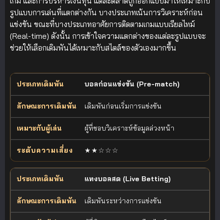
เกม และการบริหารเงินทุน แต่ละตลาดถูกออกแบบมาให้เหมาะกับ
รูปแบบการเล่นที่แตกต่างกัน บางประเภทเน้นการวิเคราะห์ก่อน
แข่งขัน ขณะที่บางประเภทอาศัยการติดตามเกมแบบเรียลไทม์
(Real-time) ดังนั้น การเข้าใจความแตกต่างของแต่ละรูปแบบจะ
ช่วยให้เลือกเดิมพันได้เหมาะกับสไตล์ของตัวเองมากขึ้น
ตารางเปรียบเทียบประเภทการเดิมพันฟุตบอล ลักษณะการเดิมพัน ผู้เล่นท
บอลก่อนแข่งขัน (Pre-match)
ประเภทเดิมพัน
ลักษณะการเดิมพัน
เหมาะกับผู้เล่น
เดิมพันก่อนเริ่มการแข่งขัน
ผู้ที่ชอบวิเคราะห์ข้อมูลล่วงหน้า
★★☆☆☆
แทงบอลสด (Live Betting)
เดิมพันระหว่างการแข่งขัน