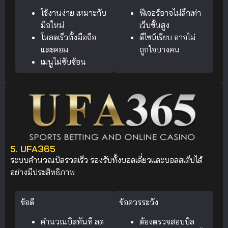
ใช้งานง่าย เหมาะกับ
ฟีเจอร์อาจไม่ลึกเท่า
มือใหม่
เว็บขั้นสูง
โหลดเร็วทั้งมือถือ
ดีไซน์เรียบ อาจไม่
และคอม
ถูกใจบางคน
เมนูไม่ซับซ้อน
5. UFA365
ระบบคำนวณบิลรวดเร็ว รองรับทั้งบอลเดี่ยวและบอลสเต็ปได้
อย่างมีประสิทธิภาพ
ข้อดี
ข้อควรระวัง
คำนวณบิลทันที ลด
ต้องตรวจสอบบิล