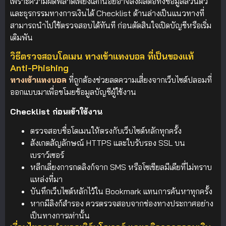
เพราะความผิดพลาดเพียงเล็กน้อยอาจส่งผลต่อทั้งข้อมูลส่วนตัว
และธุรกรรมทางการเงินได้ Checklist ด้านล่างเป็นแนวทางที่
สามารถนำไปใช้ตรวจสอบได้ทันที ก่อนตัดสินใจเปิดบัญชีหรือเริ่ม
เดิมพัน
วิธีตรวจสอบโดเมน ทางเข้าแทงบอล ที่เป็นของแท้
Anti-Phishing
ทางเข้าแทงบอล
ที่ถูกต้องช่วยลดความเสี่ยงจากเว็บไซต์ปลอมที่
ออกแบบมาเพื่อขโมยข้อมูลบัญชีผู้ใช้งาน
Checklist ก่อนเข้าใช้งาน
ตรวจสอบชื่อโดเมนให้ตรงกับเว็บไซต์หลักทุกครั้ง
สังเกตสัญลักษณ์ HTTPS และใบรับรอง SSL บน
เบราว์เซอร์
หลีกเลี่ยงการกดลิงก์จาก SMS หรือโซเชียลมีเดียที่ไม่ทราบ
แหล่งที่มา
บันทึกเว็บไซต์หลักไว้ใน Bookmark แทนการค้นหาทุกครั้ง
หากมีลิงก์สำรอง ควรตรวจสอบจากช่องทางประกาศอย่าง
เป็นทางการเท่านั้น