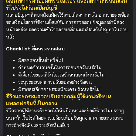
เงื่อนไขการทำยอดเทิร์นโอเวอร์ และกติกาการถอนเงิน
ที่โปร่งใสก่อนเปิดบัญชี
หลายปัญหาที่พบหลังสมัครใช้งานเกิดจากการไม่อ่านรายละเอียด
ของเงื่อนไขการใช้งานตั้งแต่ต้น การตรวจสอบข้อมูลเหล่านี้ล่วง
หน้าจะช่วยลดความเข้าใจคลาดเคลื่อนและป้องกันปัญหาในภาย
หลัง
Checklist ที่ควรตรวจสอบ
มียอดถอนขั้นต่ำหรือไม่
กำหนดจำนวนครั้งในการถอนต่อวันหรือไม่
มีเงื่อนไขยอดเทิร์นโอเวอร์ก่อนถอนเงินหรือไม่
ระบุระยะเวลาการปรับยอดอย่างชัดเจน
มีรายละเอียดค่าธรรมเนียมครบถ้วนหรือไม่
รีวิวและกระแสตอบรับจากกลุ่มผู้ใช้งานจริงบน
แพลตฟอร์มที่เป็นกลาง
รีวิวจากผู้ใช้งานจริงช่วยให้เห็นปัญหาและข้อดีที่อาจไม่ปรากฏ
บนหน้าเว็บไซต์ โดยควรเปรียบเทียบข้อมูลจากหลายแหล่งแทน
การอ้างอิงเพียงความคิดเห็นเดียว