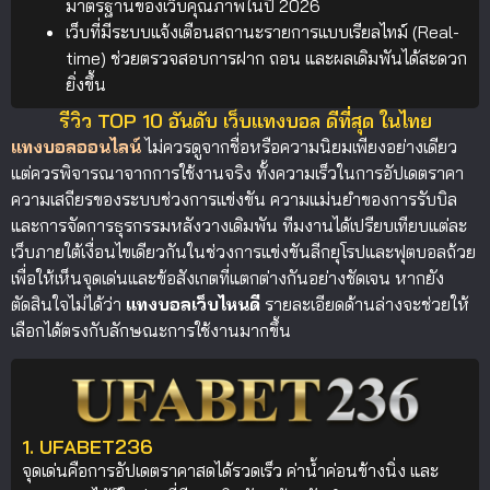
มาตรฐานของเว็บคุณภาพในปี 2026
เว็บที่มีระบบแจ้งเตือนสถานะรายการแบบเรียลไทม์ (Real-
time) ช่วยตรวจสอบการฝาก ถอน และผลเดิมพันได้สะดวก
ยิ่งขึ้น
รีวิว TOP 10 อันดับ เว็บแทงบอล ดีที่สุด ในไทย
แทงบอลออนไลน์
ไม่ควรดูจากชื่อหรือความนิยมเพียงอย่างเดียว
แต่ควรพิจารณาจากการใช้งานจริง ทั้งความเร็วในการอัปเดตราคา
ความเสถียรของระบบช่วงการแข่งขัน ความแม่นยำของการรับบิล
และการจัดการธุรกรรมหลังวางเดิมพัน ทีมงานได้เปรียบเทียบแต่ละ
เว็บภายใต้เงื่อนไขเดียวกันในช่วงการแข่งขันลีกยุโรปและฟุตบอลถ้วย
เพื่อให้เห็นจุดเด่นและข้อสังเกตที่แตกต่างกันอย่างชัดเจน หากยัง
ตัดสินใจไม่ได้ว่า
แทงบอลเว็บไหนดี
รายละเอียดด้านล่างจะช่วยให้
เลือกได้ตรงกับลักษณะการใช้งานมากขึ้น
1. UFABET236
จุดเด่นคือการอัปเดตราคาสดได้รวดเร็ว ค่าน้ำค่อนข้างนิ่ง และ