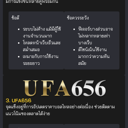
มีการแข่งขันหลายคู่พร้อมกัน
ข้อดี
ข้อควรระวัง
ระบบไม่ค้าง แม้มีผู้ใช้
ฟีเจอร์บางส่วนอาจ
งานจำนวนมาก
ไม่หลากหลายเท่า
โหลดหน้าเว็บเร็วและ
บางเว็บ
สม่ำเสมอ
ดีไซน์เน้นใช้งาน
เหมาะกับการใช้งาน
มากกว่าความทัน
ระยะยาว
สมัย
3. UFA656
จุดแข็งอยู่ที่การอัปเดตราคาบอลไหลอย่างต่อเนื่อง ช่วยติดตาม
แนวโน้มของตลาดได้ง่าย