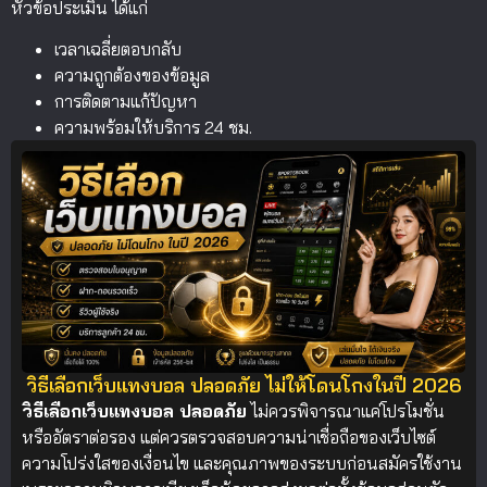
หัวข้อประเมิน ได้แก่
เวลาเฉลี่ยตอบกลับ
ความถูกต้องของข้อมูล
การติดตามแก้ปัญหา
ความพร้อมให้บริการ 24 ชม.
วิธีเลือกเว็บแทงบอล ปลอดภัย ไม่ให้โดนโกงในปี 2026
วิธีเลือกเว็บแทงบอล ปลอดภัย
ไม่ควรพิจารณาแค่โปรโมชั่น
หรืออัตราต่อรอง แต่ควรตรวจสอบความน่าเชื่อถือของเว็บไซต์
ความโปร่งใสของเงื่อนไข และคุณภาพของระบบก่อนสมัครใช้งาน