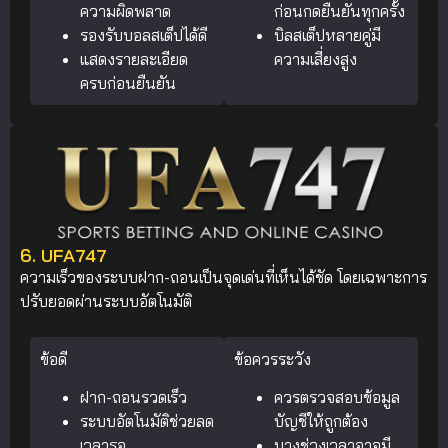
ความผิดพลาด
ก่อนกดยืนยันทุกครั้ง
รองรับบอลสเต็ปได้ดี
บิลสเต็ปหลายคู่มี
แสดงรายละเอียด
ความเสี่ยงสูง
ครบก่อนยืนยัน
6. UFA747
ความเร็วของระบบฝาก-ถอนเป็นจุดเด่นที่เห็นได้ชัด โดยเฉพาะการ
ปรับยอดผ่านระบบอัตโนมัติ
ข้อดี
ข้อควรระวัง
ฝาก-ถอนรวดเร็ว
ควรตรวจสอบข้อมูล
ระบบอัตโนมัติช่วยลด
บัญชีให้ถูกต้อง
เวลารอ
บางช่วงเวลาอาจมี