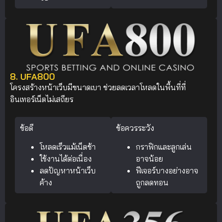
8. UFA800
โครงสร้างหน้าเว็บมีขนาดเบา ช่วยลดเวลาโหลดในพื้นที่ที่
อินเทอร์เน็ตไม่เสถียร
ข้อดี
ข้อควรระวัง
โหลดเร็วแม้เน็ตช้า
กราฟิกและลูกเล่น
ใช้งานได้ต่อเนื่อง
อาจน้อย
ลดปัญหาหน้าเว็บ
ฟีเจอร์บางอย่างอาจ
ค้าง
ถูกลดทอน