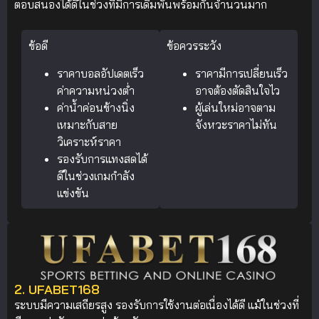
ตอบสนองได้ดีในช่วงที่มีการเดิมพันพร้อมกันจำนวนมาก
ข้อดี
ข้อควรระวัง
ราคาบอลอัปเดตเร็ว
ราคามีการเปลี่ยนเร็ว
ค่าความหน่วงต่ำ
อาจต้องตัดสินใจไว
ค่าน้ำค่อนข้างนิ่ง
ผู้เล่นใหม่อาจตาม
เหมาะกับสาย
จังหวะราคาไม่ทัน
วิเคราะห์ราคา
รองรับการแทงสดได้
ดีในช่วงเกมกำลัง
แข่งขัน
2. UFABET168
ระบบมีความเสถียรสูง รองรับการใช้งานต่อเนื่องได้ดี แม้ในช่วงที่