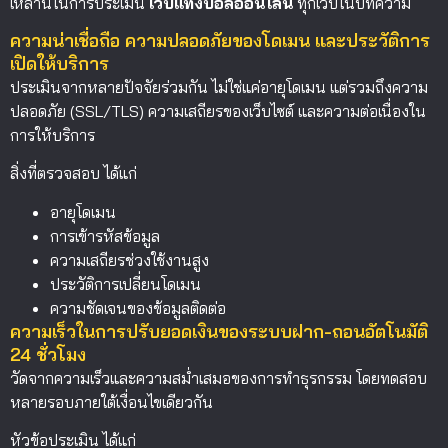
เหล่านี้ในการประเมิน
เว็บแทงบอลออนไลน์
ทุกเว็บในบทความ
ความน่าเชื่อถือ ความปลอดภัยของโดเมน และประวัติการ
เปิดให้บริการ
ประเมินจากหลายปัจจัยร่วมกัน ไม่ใช่แค่อายุโดเมน แต่รวมถึงความ
ปลอดภัย (SSL/TLS) ความเสถียรของเว็บไซต์ และความต่อเนื่องใน
การให้บริการ
สิ่งที่ตรวจสอบ ได้แก่
อายุโดเมน
การเข้ารหัสข้อมูล
ความเสถียรช่วงใช้งานสูง
ประวัติการเปลี่ยนโดเมน
ความชัดเจนของข้อมูลติดต่อ
ความเร็วในการปรับยอดเงินของระบบฝาก-ถอนอัตโนมัติ
24 ชั่วโมง
วัดจากความเร็วและความสม่ำเสมอของการทำธุรกรรม โดยทดสอบ
หลายรอบภายใต้เงื่อนไขเดียวกัน
หัวข้อประเมิน ได้แก่