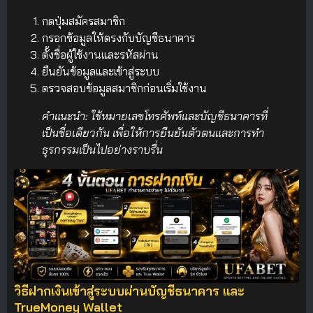
กดปุ่มสมัครสมาชิก
กรอกข้อมูลให้ตรงกับบัญชีธนาคาร
ตั้งชื่อผู้ใช้งานและรหัสผ่าน
ยืนยันข้อมูลและเข้าสู่ระบบ
ตรวจสอบข้อมูลสมาชิกก่อนเริ่มใช้งาน
คำแนะนำ: ใช้หมายเลขโทรศัพท์และบัญชีธนาคารที่
เป็นชื่อเดียวกัน เพื่อให้การยืนยันตัวตนและการทำ
ธุรกรรมเป็นไปอย่างราบรื่น
วิธีฝากเงินเข้าสู่ระบบผ่านบัญชีธนาคาร และ
TrueMoney Wallet