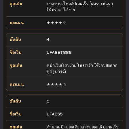
ราคาบอลไหลอัปเดตเร็ว วิเคราะห์แนว
โน้มราคาได้ง่าย
★★★★☆
4
UFABET888
หน้าเว็บเรียบง่าย โหลดเร็ว ใช้งานสะดวก
ทุกอุปกรณ์
★★★★☆
5
UFA365
คำนวณบิลบอลเดี่ยวและบอลสเต็ปรวดเร็ว