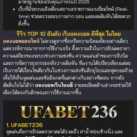
มาตรฐานของเว็บคุณภาพในปี 2026
เว็บที่มีระบบแจ้งเตือนสถานะรายการแบบเรียลไทม์ (Real-
time) ช่วยตรวจสอบการฝาก ถอน และผลเดิมพันได้สะดวก
ยิ่งขึ้น
รีวิว TOP 10 อันดับ เว็บแทงบอล ดีที่สุด ในไทย
แทงบอลออนไลน์
ไม่ควรดูจากชื่อหรือความนิยมเพียงอย่างเดียว
แต่ควรพิจารณาจากการใช้งานจริง ทั้งความเร็วในการอัปเดตราคา
ความเสถียรของระบบช่วงการแข่งขัน ความแม่นยำของการรับบิล
และการจัดการธุรกรรมหลังวางเดิมพัน ทีมงานได้เปรียบเทียบแต่ละ
เว็บภายใต้เงื่อนไขเดียวกันในช่วงการแข่งขันลีกยุโรปและฟุตบอลถ้วย
เพื่อให้เห็นจุดเด่นและข้อสังเกตที่แตกต่างกันอย่างชัดเจน หากยัง
ตัดสินใจไม่ได้ว่า
แทงบอลเว็บไหนดี
รายละเอียดด้านล่างจะช่วยให้
เลือกได้ตรงกับลักษณะการใช้งานมากขึ้น
1. UFABET236
จุดเด่นคือการอัปเดตราคาสดได้รวดเร็ว ค่าน้ำค่อนข้างนิ่ง และ