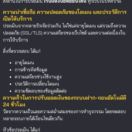
เหล่านี้ในการประเมิน
เว็บแทงบอลออนไลน์
ทุกเว็บในบทความ
ความน่าเชื่อถือ ความปลอดภัยของโดเมน และประวัติการ
เปิดให้บริการ
ประเมินจากหลายปัจจัยร่วมกัน ไม่ใช่แค่อายุโดเมน แต่รวมถึงความ
ปลอดภัย (SSL/TLS) ความเสถียรของเว็บไซต์ และความต่อเนื่องใน
การให้บริการ
สิ่งที่ตรวจสอบ ได้แก่
อายุโดเมน
การเข้ารหัสข้อมูล
ความเสถียรช่วงใช้งานสูง
ประวัติการเปลี่ยนโดเมน
ความชัดเจนของข้อมูลติดต่อ
ความเร็วในการปรับยอดเงินของระบบฝาก-ถอนอัตโนมัติ
24 ชั่วโมง
วัดจากความเร็วและความสม่ำเสมอของการทำธุรกรรม โดยทดสอบ
หลายรอบภายใต้เงื่อนไขเดียวกัน
หัวข้อประเมิน ได้แก่