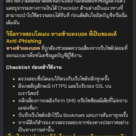
เพราะความผิดพลาดเพียงเล็กน้อยอาจส่งผลต่อทั้งข้อมูลส่วนตัว
และธุรกรรมทางการเงินได้ Checklist ด้านล่างเป็นแนวทางที่
สามารถนำไปใช้ตรวจสอบได้ทันที ก่อนตัดสินใจเปิดบัญชีหรือเริ่ม
เดิมพัน
วิธีตรวจสอบโดเมน ทางเข้าแทงบอล ที่เป็นของแท้
Anti-Phishing
ทางเข้าแทงบอล
ที่ถูกต้องช่วยลดความเสี่ยงจากเว็บไซต์ปลอมที่
ออกแบบมาเพื่อขโมยข้อมูลบัญชีผู้ใช้งาน
Checklist ก่อนเข้าใช้งาน
ตรวจสอบชื่อโดเมนให้ตรงกับเว็บไซต์หลักทุกครั้ง
สังเกตสัญลักษณ์ HTTPS และใบรับรอง SSL บน
เบราว์เซอร์
หลีกเลี่ยงการกดลิงก์จาก SMS หรือโซเชียลมีเดียที่ไม่ทราบ
แหล่งที่มา
บันทึกเว็บไซต์หลักไว้ใน Bookmark แทนการค้นหาทุกครั้ง
หากมีลิงก์สำรอง ควรตรวจสอบจากช่องทางประกาศอย่าง
เป็นทางการเท่านั้น