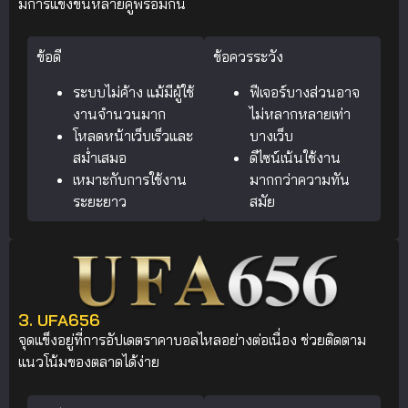
มีการแข่งขันหลายคู่พร้อมกัน
ข้อดี
ข้อควรระวัง
ระบบไม่ค้าง แม้มีผู้ใช้
ฟีเจอร์บางส่วนอาจ
งานจำนวนมาก
ไม่หลากหลายเท่า
โหลดหน้าเว็บเร็วและ
บางเว็บ
สม่ำเสมอ
ดีไซน์เน้นใช้งาน
เหมาะกับการใช้งาน
มากกว่าความทัน
ระยะยาว
สมัย
3. UFA656
จุดแข็งอยู่ที่การอัปเดตราคาบอลไหลอย่างต่อเนื่อง ช่วยติดตาม
แนวโน้มของตลาดได้ง่าย