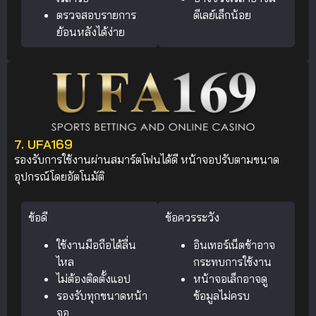
ตรวจสอบรายการ
ดีเลย์เล็กน้อย
ย้อนหลังได้ง่าย
7. UFA169
รองรับการใช้งานผ่านสมาร์ตโฟนได้ดี หน้าจอปรับตามขนาด
อุปกรณ์โดยอัตโนมัติ
ข้อดี
ข้อควรระวัง
ใช้งานมือถือได้ลื่น
อินเทอร์เน็ตช้าอาจ
ไหล
กระทบการใช้งาน
ไม่ต้องติดตั้งแอป
หน้าจอเล็กอาจดู
รองรับทุกขนาดหน้า
ข้อมูลไม่ครบ
จอ