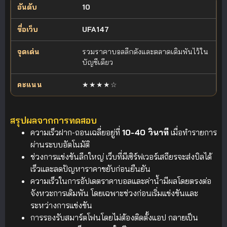
10
UFA147
รวมราคาบอลลีกดังและตลาดเดิมพันไว้ใน
บัญชีเดียว
★★★★☆
สรุปผลจากการทดสอบ
ความเร็วฝาก-ถอนเฉลี่ยอยู่ที่
10-40 วินาที
เมื่อทำรายการ
ผ่านระบบอัตโนมัติ
ช่วงการแข่งขันลีกใหญ่ เว็บที่มีเซิร์ฟเวอร์เสถียรจะส่งบิลได้
เร็วและลดปัญหาราคาขยับก่อนยืนยัน
ความเร็วในการอัปเดตราคาบอลและค่าน้ำมีผลโดยตรงต่อ
จังหวะการเดิมพัน โดยเฉพาะช่วงก่อนเริ่มแข่งขันและ
ระหว่างการแข่งขัน
การรองรับสมาร์ตโฟนโดยไม่ต้องติดตั้งแอป กลายเป็น