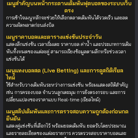
เมนูสำคัญบนหน้ากระดานเดิมพันฟุตบอลของระบบเว็บ
ตรง
การเข้าใจเมนูหลักจะช่วยให้เลือกตลาดเดิมพันได้รวดเร็ว และลด
ความผิดพลาดก่อนส่งบิล
เมนูราคาบอลและตารางแข่งขันประจำวัน
แสดงลีกแข่งขัน เวลาเริ่มเตะ ราคาบอล ค่าน้ำ และประเภทการเดิม
พันทั้งหมดของแต่ละคู่ สามารถเรียงข้อมูลตามลีกหรือช่วงเวลา
แข่งขันได้
เมนูแทงบอลสด (Live Betting) และการดูสถิติเรียล
ไทม์
ใช้สำหรับวางเดิมพันระหว่างการแข่งขัน พร้อมแสดงสถิติสำคัญ
เช่น การครองบอล จำนวนลูกเตะมุม การยิงตรงกรอบ และการ
เปลี่ยนแปลงของราคาแบบ Real-time (เรียลไทม์)
เมนูสลิปเดิมพันและการตรวจสอบความถูกต้องก่อนกด
ยืนยัน
แสดงคู่แข่งขันที่เลือกไว้ พร้อมยอดเดิมพัน ยอดรับโดยประมาณ
และรายละเอียดของแต่ละรายการ ควรตรวจสอบราคาบอลและ