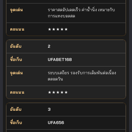
ราคาสดอัปเดตเร็ว ค่าน้ำนิ่ง เหมาะกับ
การแทงบอลสด
★★★★★
2
UFABET168
ระบบเสถียร รองรับการเดิมพันต่อเนื่อง
ตลอดวัน
★★★★★
3
UFA656