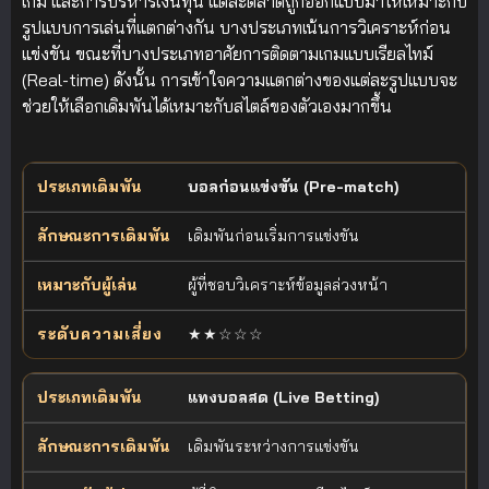
เกม และการบริหารเงินทุน แต่ละตลาดถูกออกแบบมาให้เหมาะกับ
รูปแบบการเล่นที่แตกต่างกัน บางประเภทเน้นการวิเคราะห์ก่อน
แข่งขัน ขณะที่บางประเภทอาศัยการติดตามเกมแบบเรียลไทม์
(Real-time) ดังนั้น การเข้าใจความแตกต่างของแต่ละรูปแบบจะ
ช่วยให้เลือกเดิมพันได้เหมาะกับสไตล์ของตัวเองมากขึ้น
ตารางเปรียบเทียบประเภทการเดิมพันฟุตบอล ลักษณะการเดิมพัน ผู้เล่นท
บอลก่อนแข่งขัน (Pre-match)
ประเภทเดิมพัน
ลักษณะการเดิมพัน
เหมาะกับผู้เล่น
เดิมพันก่อนเริ่มการแข่งขัน
ผู้ที่ชอบวิเคราะห์ข้อมูลล่วงหน้า
★★☆☆☆
แทงบอลสด (Live Betting)
เดิมพันระหว่างการแข่งขัน