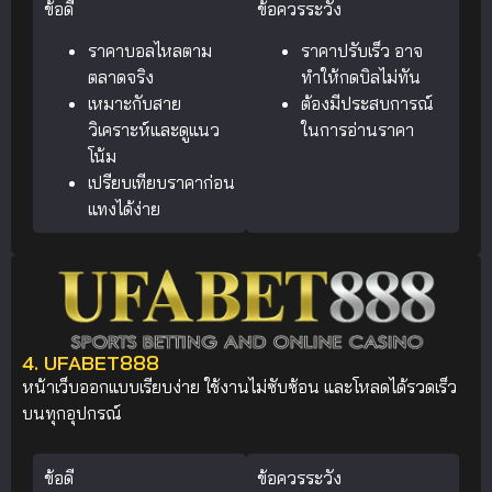
ข้อดี
ข้อควรระวัง
ราคาบอลไหลตาม
ราคาปรับเร็ว อาจ
ตลาดจริง
ทำให้กดบิลไม่ทัน
เหมาะกับสาย
ต้องมีประสบการณ์
วิเคราะห์และดูแนว
ในการอ่านราคา
โน้ม
เปรียบเทียบราคาก่อน
แทงได้ง่าย
4. UFABET888
หน้าเว็บออกแบบเรียบง่าย ใช้งานไม่ซับซ้อน และโหลดได้รวดเร็ว
บนทุกอุปกรณ์
ข้อดี
ข้อควรระวัง