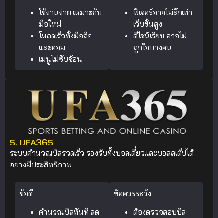
ใช้งานง่าย เหมาะกับ
ฟีเจอร์อาจไม่ลึกเท่า
มือใหม่
เว็บขั้นสูง
โหลดเร็วทั้งมือถือ
ดีไซน์เรียบ อาจไม่
และคอม
ถูกใจบางคน
เมนูไม่ซับซ้อน
5. UFA365
ระบบคำนวณบิลรวดเร็ว รองรับทั้งบอลเดี่ยวและบอลสเต็ปได้
อย่างมีประสิทธิภาพ
ข้อดี
ข้อควรระวัง
คำนวณบิลทันที ลด
ต้องตรวจสอบบิล