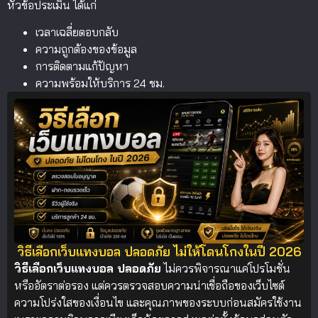
หัวข้อประเมิน ได้แก่
เวลาเฉลี่ยตอบกลับ
ความถูกต้องของข้อมูล
การติดตามแก้ปัญหา
ความพร้อมให้บริการ 24 ชม.
วิธีเลือกเว็บแทงบอล ปลอดภัย ไม่ให้โดนโกงในปี 2026
วิธีเลือกเว็บแทงบอล ปลอดภัย
ไม่ควรพิจารณาแค่โปรโมชั่น
หรืออัตราต่อรอง แต่ควรตรวจสอบความน่าเชื่อถือของเว็บไซต์
ความโปร่งใสของเงื่อนไข และคุณภาพของระบบก่อนสมัครใช้งาน