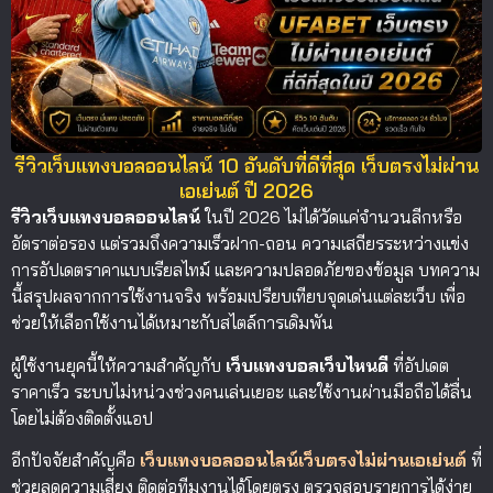
เอเย่นต์ มั่นคงปลอดภัย
จ่ายจริงทุกบิล
รีวิวเว็บแทงบอลออนไลน์ 10 อันดับที่ดีที่สุด เว็บตรงไม่ผ่าน
เอเย่นต์ ปี 2026
รีวิวเว็บแทงบอลออนไลน์
ในปี 2026 ไม่ได้วัดแค่จำนวนลีกหรือ
อัตราต่อรอง แต่รวมถึงความเร็วฝาก-ถอน ความเสถียรระหว่างแข่ง
การอัปเดตราคาแบบเรียลไทม์ และความปลอดภัยของข้อมูล บทความ
นี้สรุปผลจากการใช้งานจริง พร้อมเปรียบเทียบจุดเด่นแต่ละเว็บ เพื่อ
ช่วยให้เลือกใช้งานได้เหมาะกับสไตล์การเดิมพัน
ผู้ใช้งานยุคนี้ให้ความสำคัญกับ
เว็บแทงบอลเว็บไหนดี
ที่อัปเดต
ราคาเร็ว ระบบไม่หน่วงช่วงคนเล่นเยอะ และใช้งานผ่านมือถือได้ลื่น
โดยไม่ต้องติดตั้งแอป
อีกปัจจัยสำคัญคือ
เว็บแทงบอลออนไลน์เว็บตรงไม่ผ่านเอเย่นต์
ที่
ช่วยลดความเสี่ยง ติดต่อทีมงานได้โดยตรง ตรวจสอบรายการได้ง่าย