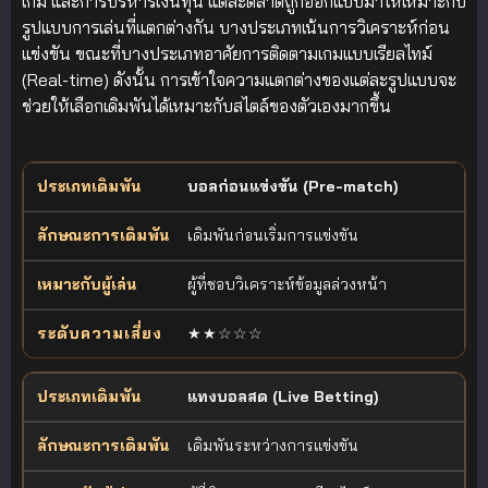
เกม และการบริหารเงินทุน แต่ละตลาดถูกออกแบบมาให้เหมาะกับ
รูปแบบการเล่นที่แตกต่างกัน บางประเภทเน้นการวิเคราะห์ก่อน
แข่งขัน ขณะที่บางประเภทอาศัยการติดตามเกมแบบเรียลไทม์
(Real-time) ดังนั้น การเข้าใจความแตกต่างของแต่ละรูปแบบจะ
ช่วยให้เลือกเดิมพันได้เหมาะกับสไตล์ของตัวเองมากขึ้น
ตารางเปรียบเทียบประเภทการเดิมพันฟุตบอล ลักษณะการเดิมพัน ผู้เล่นท
บอลก่อนแข่งขัน (Pre-match)
ประเภทเดิมพัน
ลักษณะการเดิมพัน
เหมาะกับผู้เล่น
เดิมพันก่อนเริ่มการแข่งขัน
ผู้ที่ชอบวิเคราะห์ข้อมูลล่วงหน้า
★★☆☆☆
แทงบอลสด (Live Betting)
เดิมพันระหว่างการแข่งขัน