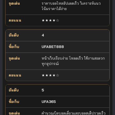
ราคาบอลไหลอัปเดตเร็ว วิเคราะห์แนว
โน้มราคาได้ง่าย
★★★★☆
4
UFABET888
หน้าเว็บเรียบง่าย โหลดเร็ว ใช้งานสะดวก
ทุกอุปกรณ์
★★★★☆
5
UFA365
คำนวณบิลบอลเดี่ยวและบอลสเต็ปรวดเร็ว