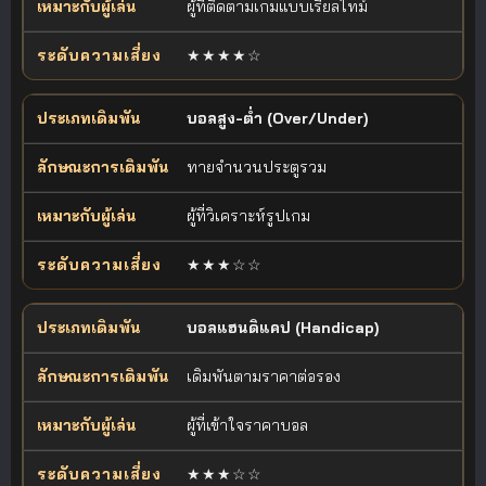
ผู้ที่ติดตามเกมแบบเรียลไทม์
★★★★☆
บอลสูง-ต่ำ (Over/Under)
ทายจำนวนประตูรวม
ผู้ที่วิเคราะห์รูปเกม
★★★☆☆
บอลแฮนดิแคป (Handicap)
เดิมพันตามราคาต่อรอง
ผู้ที่เข้าใจราคาบอล
★★★☆☆