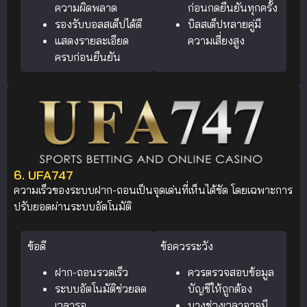
ความผิดพลาด
ก่อนกดยืนยันทุกครั้ง
รองรับบอลสเต็ปได้ดี
บิลสเต็ปหลายคู่มี
แสดงรายละเอียด
ความเสี่ยงสูง
ครบก่อนยืนยัน
6. UFA747
ความเร็วของระบบฝาก-ถอนเป็นจุดเด่นที่เห็นได้ชัด โดยเฉพาะการ
ปรับยอดผ่านระบบอัตโนมัติ
ข้อดี
ข้อควรระวัง
ฝาก-ถอนรวดเร็ว
ควรตรวจสอบข้อมูล
ระบบอัตโนมัติช่วยลด
บัญชีให้ถูกต้อง
เวลารอ
บางช่วงเวลาอาจมี