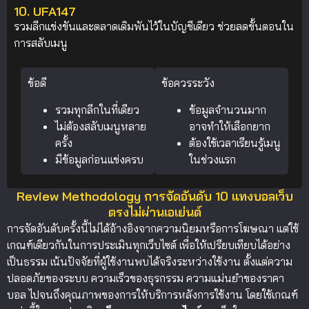
10. UFA147
รวมลีกแข่งขันและตลาดเดิมพันไว้ในบัญชีเดียว ช่วยลดขั้นตอนใน
การสลับเมนู
ข้อดี
ข้อควรระวัง
รวมทุกลีกในที่เดียว
ข้อมูลจำนวนมาก
ไม่ต้องสลับเมนูหลาย
อาจทำให้เลือกยาก
ครั้ง
ต้องใช้เวลาเรียนรู้เมนู
มีข้อมูลก่อนแข่งครบ
ในช่วงแรก
Review Methodology การจัดอันดับ 10 แทงบอลเว็บ
ตรงไม่ผ่านเอเย่นต์
การจัดอันดับครั้งนี้ไม่ได้อ้างอิงจากความนิยมหรือการโฆษณา แต่ใช้
เกณฑ์เดียวกันในการประเมินทุกเว็บไซต์ เพื่อให้เปรียบเทียบได้อย่าง
เป็นธรรม เน้นปัจจัยที่ผู้ใช้งานพบได้จริงระหว่างใช้งาน ตั้งแต่ความ
ปลอดภัยของระบบ ความเร็วของธุรกรรม ความแม่นยำของราคา
บอล ไปจนถึงคุณภาพของการให้บริการหลังการใช้งาน โดยใช้เกณฑ์