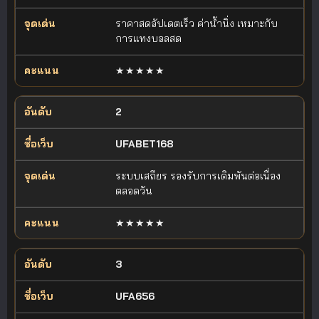
ราคาสดอัปเดตเร็ว ค่าน้ำนิ่ง เหมาะกับ
การแทงบอลสด
★★★★★
2
UFABET168
ระบบเสถียร รองรับการเดิมพันต่อเนื่อง
ตลอดวัน
★★★★★
3
UFA656