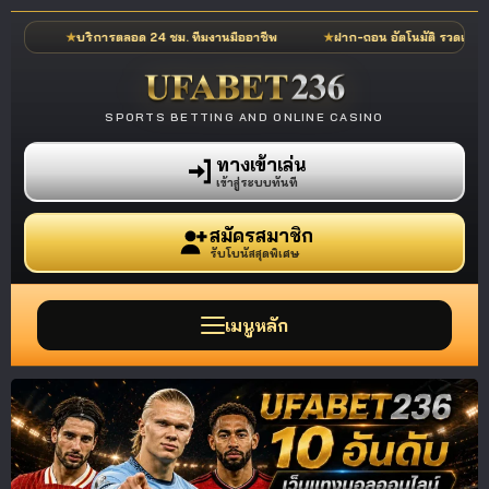
บริการตลอด 24 ชม. ทีมงานมืออาชีพ
ฝาก-ถอน อัตโนมัติ รวดเร็วภายในไม่กี่วินา
SPORTS BETTING AND ONLINE CASINO
ทางเข้าเล่น
เข้าสู่ระบบทันที
สมัครสมาชิก
รับโบนัสสุดพิเศษ
เมนูหลัก
รีวิวเว็บแทงบอลออนไลน์
10 อันดับ เว็บตรงไม่ผ่าน