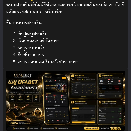
ระบบฝากเงินอัตโนมัติช่วยลดเวลารอ โดยยอดเงินจะปรับเข้าบัญชี
หลังตรวจสอบรายการเรียบร้อย
ขั้นตอนการฝากเงิน
เข้าสู่เมนูฝากเงิน
เลือกช่องทางที่ต้องการ
ระบุจำนวนเงิน
ยืนยันรายการ
ตรวจสอบยอดเงินหลังทำรายการ