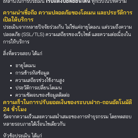
เหล่านี้ในการประเมิน
เว็บแทงบอลออนไลน์
ทุกเว็บในบทความ
ความน่าเชื่อถือ ความปลอดภัยของโดเมน และประวัติการ
เปิดให้บริการ
ประเมินจากหลายปัจจัยร่วมกัน ไม่ใช่แค่อายุโดเมน แต่รวมถึงความ
ปลอดภัย (SSL/TLS) ความเสถียรของเว็บไซต์ และความต่อเนื่องใน
การให้บริการ
สิ่งที่ตรวจสอบ ได้แก่
อายุโดเมน
การเข้ารหัสข้อมูล
ความเสถียรช่วงใช้งานสูง
ประวัติการเปลี่ยนโดเมน
ความชัดเจนของข้อมูลติดต่อ
ความเร็วในการปรับยอดเงินของระบบฝาก-ถอนอัตโนมัติ
24 ชั่วโมง
วัดจากความเร็วและความสม่ำเสมอของการทำธุรกรรม โดยทดสอบ
หลายรอบภายใต้เงื่อนไขเดียวกัน
หัวข้อประเมิน ได้แก่