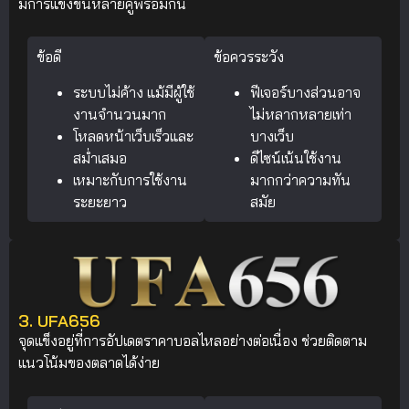
มีการแข่งขันหลายคู่พร้อมกัน
ข้อดี
ข้อควรระวัง
ระบบไม่ค้าง แม้มีผู้ใช้
ฟีเจอร์บางส่วนอาจ
งานจำนวนมาก
ไม่หลากหลายเท่า
โหลดหน้าเว็บเร็วและ
บางเว็บ
สม่ำเสมอ
ดีไซน์เน้นใช้งาน
เหมาะกับการใช้งาน
มากกว่าความทัน
ระยะยาว
สมัย
3. UFA656
จุดแข็งอยู่ที่การอัปเดตราคาบอลไหลอย่างต่อเนื่อง ช่วยติดตาม
แนวโน้มของตลาดได้ง่าย