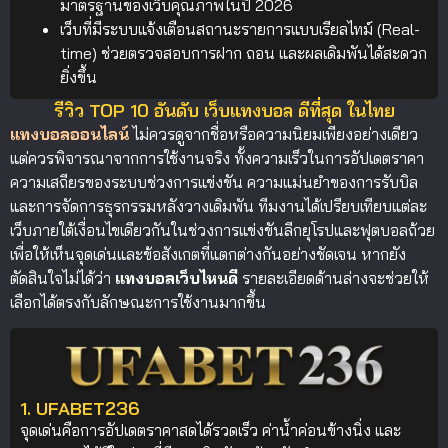
มาตรฐานของเว็บคุณภาพในปี 2026
เว็บที่มีระบบแจ้งเตือนสถานะรายการแบบเรียลไทม์ (Real-
time) ช่วยตรวจสอบการฝาก ถอน และผลเดิมพันได้สะดวก
ยิ่งขึ้น
รีวิว TOP 10 อันดับ เว็บแทงบอล ดีที่สุด ในไทย
แทงบอลออนไลน์
ไม่ควรดูจากชื่อหรือความนิยมเพียงอย่างเดียว
แต่ควรพิจารณาจากการใช้งานจริง ทั้งความเร็วในการอัปเดตราคา
ความเสถียรของระบบช่วงการแข่งขัน ความแม่นยำของการรับบิล
และการจัดการธุรกรรมหลังวางเดิมพัน ทีมงานได้เปรียบเทียบแต่ละ
เว็บภายใต้เงื่อนไขเดียวกันในช่วงการแข่งขันลีกยุโรปและฟุตบอลถ้วย
เพื่อให้เห็นจุดเด่นและข้อสังเกตที่แตกต่างกันอย่างชัดเจน หากยัง
ตัดสินใจไม่ได้ว่า
แทงบอลเว็บไหนดี
รายละเอียดด้านล่างจะช่วยให้
เลือกได้ตรงกับลักษณะการใช้งานมากขึ้น
1. UFABET236
จุดเด่นคือการอัปเดตราคาสดได้รวดเร็ว ค่าน้ำค่อนข้างนิ่ง และ