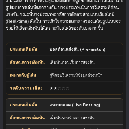
เกม และการบริหารเงินทุน แต่ละตลาดถูกออกแบบมาให้เหมาะกับ
รูปแบบการเล่นที่แตกต่างกัน บางประเภทเน้นการวิเคราะห์ก่อน
แข่งขัน ขณะที่บางประเภทอาศัยการติดตามเกมแบบเรียลไทม์
(Real-time) ดังนั้น การเข้าใจความแตกต่างของแต่ละรูปแบบจะ
ช่วยให้เลือกเดิมพันได้เหมาะกับสไตล์ของตัวเองมากขึ้น
ตารางเปรียบเทียบประเภทการเดิมพันฟุตบอล ลักษณะการเดิมพัน ผู้เล่นท
บอลก่อนแข่งขัน (Pre-match)
ประเภทเดิมพัน
ลักษณะการเดิมพัน
เหมาะกับผู้เล่น
เดิมพันก่อนเริ่มการแข่งขัน
ผู้ที่ชอบวิเคราะห์ข้อมูลล่วงหน้า
★★☆☆☆
แทงบอลสด (Live Betting)
เดิมพันระหว่างการแข่งขัน