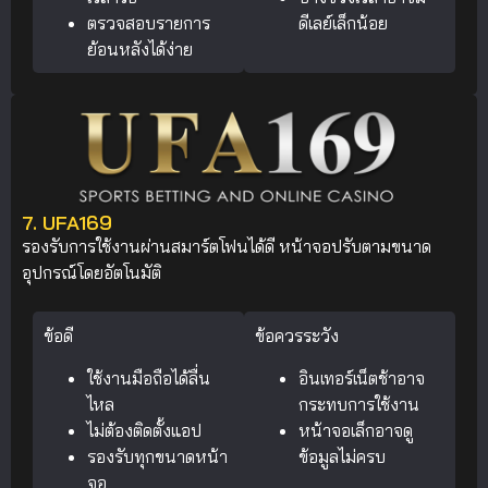
ตรวจสอบรายการ
ดีเลย์เล็กน้อย
ย้อนหลังได้ง่าย
7. UFA169
รองรับการใช้งานผ่านสมาร์ตโฟนได้ดี หน้าจอปรับตามขนาด
อุปกรณ์โดยอัตโนมัติ
ข้อดี
ข้อควรระวัง
ใช้งานมือถือได้ลื่น
อินเทอร์เน็ตช้าอาจ
ไหล
กระทบการใช้งาน
ไม่ต้องติดตั้งแอป
หน้าจอเล็กอาจดู
รองรับทุกขนาดหน้า
ข้อมูลไม่ครบ
จอ