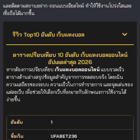
และติดตามสถานะฝาก-ถอนแบบเรียลไทม์ ทำให้ใช้งานโปร่งใสและ
เชื่อถือได้มากขึ้น
รีวิว Top10 อันดับ เว็บแทงบอล
ตารางเปรียบเทียบ 10 อันดับ เว็บแทงบอลออนไลน์
อัปเดตล่าสุด 2026
หากต้องการเปรียบเทียบ
เว็บแทงบอลออนไลน์
แบบรวดเร็ว
ตารางด้านล่างสรุปข้อมูลสำคัญจากการทดสอบจริง โดยเน้น
ความเสถียรของระบบ ความเร็วในการทำรายการ และจุดเด่นของ
แต่ละเว็บ เพื่อช่วยให้เลือกเว็บที่เหมาะกับลักษณะการใช้งานได้
ง่ายขึ้น
1
อันดับ
ชื่อเว็บ
จุดเด่นจากการทดสอบจริง
คะแนน
UFABET236