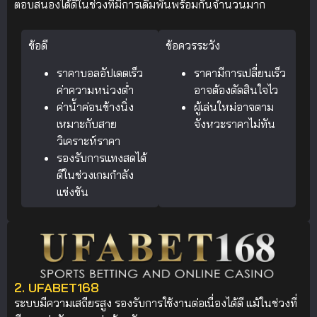
ตอบสนองได้ดีในช่วงที่มีการเดิมพันพร้อมกันจำนวนมาก
ข้อดี
ข้อควรระวัง
ราคาบอลอัปเดตเร็ว
ราคามีการเปลี่ยนเร็ว
ค่าความหน่วงต่ำ
อาจต้องตัดสินใจไว
ค่าน้ำค่อนข้างนิ่ง
ผู้เล่นใหม่อาจตาม
เหมาะกับสาย
จังหวะราคาไม่ทัน
วิเคราะห์ราคา
รองรับการแทงสดได้
ดีในช่วงเกมกำลัง
แข่งขัน
2. UFABET168
ระบบมีความเสถียรสูง รองรับการใช้งานต่อเนื่องได้ดี แม้ในช่วงที่