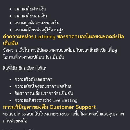
เวลาเฉลี่ยฝากเงิน
เวลาเฉลี่ยถอนเงิน
ความถูกต้องของยอดเงิน
ความเสถียรช่วงผู้ใช้งานสูง
ค่าความหน่วง Latency ของราคาบอลไหลขณะกดส่งบิล
เดิมพัน
วัดความเร็วในการอัปเดตราคาบอลเทียบกับเวลายืนยันบิล เพื่อดู
โอกาสที่ราคาจะเปลี่ยนก่อนยืนยัน
สิ่งที่ใช้เปรียบเทียบ ได้แก่
ความเร็วอัปเดตราคา
ความต่อเนื่องของราคาบอลไหล
อัตราการเปลี่ยนราคาก่อนยืนยัน
ความเสถียรระหว่าง Live Betting
การแก้ปัญหาของทีม Customer Support
ทดสอบการตอบกลับในหลายช่วงเวลา เพื่อวัดความเร็วและคุณภาพ
การช่วยเหลือ