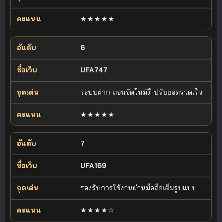
★★★★★
6
UFA747
ระบบฝาก-ถอนอัตโนมัติ ปรับยอดรวดเร็ว
★★★★★
7
UFA169
รองรับการใช้งานผ่านมือถือเต็มรูปแบบ
★★★★☆