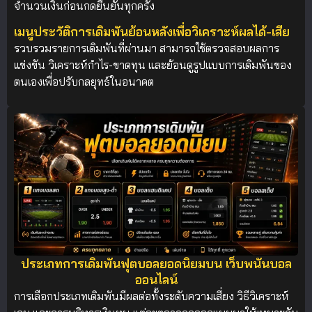
จำนวนเงินก่อนกดยืนยันทุกครั้ง
เมนูประวัติการเดิมพันย้อนหลังเพื่อวิเคราะห์ผลได้-เสีย
รวบรวมรายการเดิมพันที่ผ่านมา สามารถใช้ตรวจสอบผลการ
แข่งขัน วิเคราะห์กำไร-ขาดทุน และย้อนดูรูปแบบการเดิมพันของ
ตนเองเพื่อปรับกลยุทธ์ในอนาคต
ประเภทการเดิมพันฟุตบอลยอดนิยมบน เว็บพนันบอล
ออนไลน์
การเลือกประเภทเดิมพันมีผลต่อทั้งระดับความเสี่ยง วิธีวิเคราะห์