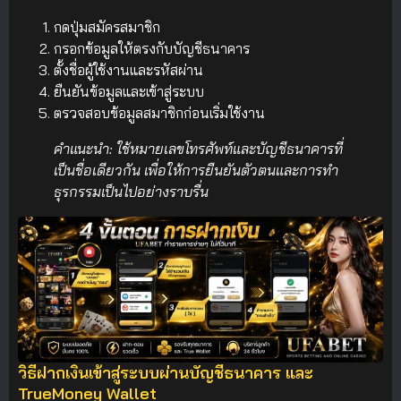
กดปุ่มสมัครสมาชิก
กรอกข้อมูลให้ตรงกับบัญชีธนาคาร
ตั้งชื่อผู้ใช้งานและรหัสผ่าน
ยืนยันข้อมูลและเข้าสู่ระบบ
ตรวจสอบข้อมูลสมาชิกก่อนเริ่มใช้งาน
คำแนะนำ: ใช้หมายเลขโทรศัพท์และบัญชีธนาคารที่
เป็นชื่อเดียวกัน เพื่อให้การยืนยันตัวตนและการทำ
ธุรกรรมเป็นไปอย่างราบรื่น
วิธีฝากเงินเข้าสู่ระบบผ่านบัญชีธนาคาร และ
TrueMoney Wallet