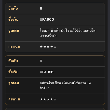
8
UFA800
โหลดหน้าเดิมพันไว แม้ใช้อินเทอร์เน็ต
ความเร็วต่ำ
★★★★☆
9
UFA356
สมัครง่าย ติดต่อทีมงานได้ตลอด 24
ชั่วโมง
★★★★☆