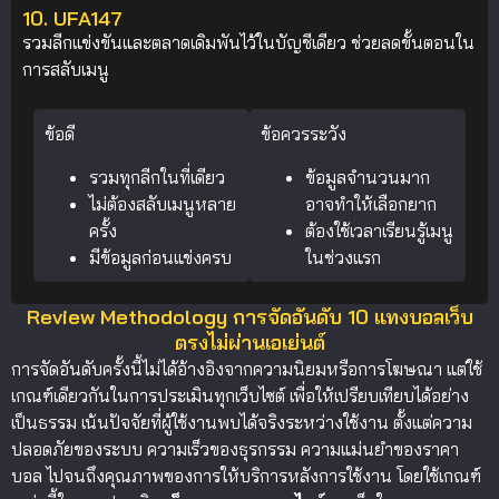
10. UFA147
รวมลีกแข่งขันและตลาดเดิมพันไว้ในบัญชีเดียว ช่วยลดขั้นตอนใน
การสลับเมนู
ข้อดี
ข้อควรระวัง
รวมทุกลีกในที่เดียว
ข้อมูลจำนวนมาก
ไม่ต้องสลับเมนูหลาย
อาจทำให้เลือกยาก
ครั้ง
ต้องใช้เวลาเรียนรู้เมนู
มีข้อมูลก่อนแข่งครบ
ในช่วงแรก
Review Methodology การจัดอันดับ 10 แทงบอลเว็บ
ตรงไม่ผ่านเอเย่นต์
การจัดอันดับครั้งนี้ไม่ได้อ้างอิงจากความนิยมหรือการโฆษณา แต่ใช้
เกณฑ์เดียวกันในการประเมินทุกเว็บไซต์ เพื่อให้เปรียบเทียบได้อย่าง
เป็นธรรม เน้นปัจจัยที่ผู้ใช้งานพบได้จริงระหว่างใช้งาน ตั้งแต่ความ
ปลอดภัยของระบบ ความเร็วของธุรกรรม ความแม่นยำของราคา
บอล ไปจนถึงคุณภาพของการให้บริการหลังการใช้งาน โดยใช้เกณฑ์