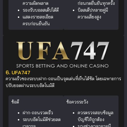
ความผิดพลาด
ก่อนกดยืนยันทุกครั้ง
รองรับบอลสเต็ปได้ดี
บิลสเต็ปหลายคู่มี
แสดงรายละเอียด
ความเสี่ยงสูง
ครบก่อนยืนยัน
6. UFA747
ความเร็วของระบบฝาก-ถอนเป็นจุดเด่นที่เห็นได้ชัด โดยเฉพาะการ
ปรับยอดผ่านระบบอัตโนมัติ
ข้อดี
ข้อควรระวัง
ฝาก-ถอนรวดเร็ว
ควรตรวจสอบข้อมูล
ระบบอัตโนมัติช่วยลด
บัญชีให้ถูกต้อง
เวลารอ
บางช่วงเวลาอาจมี