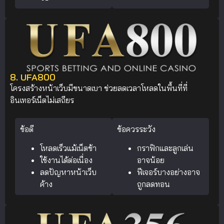
8. UFA800
โครงสร้างหน้าเว็บมีขนาดเบา ช่วยลดเวลาโหลดในพื้นที่ที่
อินเทอร์เน็ตไม่เสถียร
ข้อดี
ข้อควรระวัง
โหลดเร็วแม้เน็ตช้า
กราฟิกและลูกเล่น
ใช้งานได้ต่อเนื่อง
อาจน้อย
ลดปัญหาหน้าเว็บ
ฟีเจอร์บางอย่างอาจ
ค้าง
ถูกลดทอน