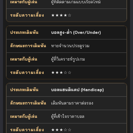
ผู้ที่ติดตามเกมแบบเรียลไทม์
★★★★☆
บอลสูง-ต่ำ (Over/Under)
ทายจำนวนประตูรวม
ผู้ที่วิเคราะห์รูปเกม
★★★☆☆
บอลแฮนดิแคป (Handicap)
เดิมพันตามราคาต่อรอง
ผู้ที่เข้าใจราคาบอล
★★★☆☆