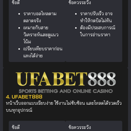
ข้อดี
ข้อควรระวัง
ราคาบอลไหลตาม
ราคาปรับเร็ว อาจ
ตลาดจริง
ทำให้กดบิลไม่ทัน
เหมาะกับสาย
ต้องมีประสบการณ์
วิเคราะห์และดูแนว
ในการอ่านราคา
โน้ม
เปรียบเทียบราคาก่อน
แทงได้ง่าย
4. UFABET888
หน้าเว็บออกแบบเรียบง่าย ใช้งานไม่ซับซ้อน และโหลดได้รวดเร็ว
บนทุกอุปกรณ์
ข้อดี
ข้อควรระวัง