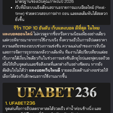
มาตรฐานของเว็บคุณภาพในปี 2026
เว็บที่มีระบบแจ้งเตือนสถานะรายการแบบเรียลไทม์ (Real-
time) ช่วยตรวจสอบการฝาก ถอน และผลเดิมพันได้สะดวก
ยิ่งขึ้น
รีวิว TOP 10 อันดับ เว็บแทงบอล ดีที่สุด ในไทย
แทงบอลออนไลน์
ไม่ควรดูจากชื่อหรือความนิยมเพียงอย่างเดียว
แต่ควรพิจารณาจากการใช้งานจริง ทั้งความเร็วในการอัปเดตราคา
ความเสถียรของระบบช่วงการแข่งขัน ความแม่นยำของการรับบิล
และการจัดการธุรกรรมหลังวางเดิมพัน ทีมงานได้เปรียบเทียบแต่ละ
เว็บภายใต้เงื่อนไขเดียวกันในช่วงการแข่งขันลีกยุโรปและฟุตบอลถ้วย
เพื่อให้เห็นจุดเด่นและข้อสังเกตที่แตกต่างกันอย่างชัดเจน หากยัง
ตัดสินใจไม่ได้ว่า
แทงบอลเว็บไหนดี
รายละเอียดด้านล่างจะช่วยให้
เลือกได้ตรงกับลักษณะการใช้งานมากขึ้น
1. UFABET236
จุดเด่นคือการอัปเดตราคาสดได้รวดเร็ว ค่าน้ำค่อนข้างนิ่ง และ