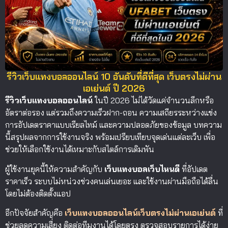
เอเย่นต์ มั่นคงปลอดภัย
จ่ายจริงทุกบิล
รีวิวเว็บแทงบอลออนไลน์ 10 อันดับที่ดีที่สุด เว็บตรงไม่ผ่าน
เอเย่นต์ ปี 2026
รีวิวเว็บแทงบอลออนไลน์
ในปี 2026 ไม่ได้วัดแค่จำนวนลีกหรือ
อัตราต่อรอง แต่รวมถึงความเร็วฝาก-ถอน ความเสถียรระหว่างแข่ง
การอัปเดตราคาแบบเรียลไทม์ และความปลอดภัยของข้อมูล บทความ
นี้สรุปผลจากการใช้งานจริง พร้อมเปรียบเทียบจุดเด่นแต่ละเว็บ เพื่อ
ช่วยให้เลือกใช้งานได้เหมาะกับสไตล์การเดิมพัน
ผู้ใช้งานยุคนี้ให้ความสำคัญกับ
เว็บแทงบอลเว็บไหนดี
ที่อัปเดต
ราคาเร็ว ระบบไม่หน่วงช่วงคนเล่นเยอะ และใช้งานผ่านมือถือได้ลื่น
โดยไม่ต้องติดตั้งแอป
อีกปัจจัยสำคัญคือ
เว็บแทงบอลออนไลน์เว็บตรงไม่ผ่านเอเย่นต์
ที่
ช่วยลดความเสี่ยง ติดต่อทีมงานได้โดยตรง ตรวจสอบรายการได้ง่าย