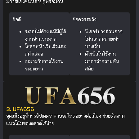
มีการแข่งขันหลายคู่พร้อมกัน
ข้อดี
ข้อควรระวัง
ระบบไม่ค้าง แม้มีผู้ใช้
ฟีเจอร์บางส่วนอาจ
งานจำนวนมาก
ไม่หลากหลายเท่า
โหลดหน้าเว็บเร็วและ
บางเว็บ
สม่ำเสมอ
ดีไซน์เน้นใช้งาน
เหมาะกับการใช้งาน
มากกว่าความทัน
ระยะยาว
สมัย
3. UFA656
จุดแข็งอยู่ที่การอัปเดตราคาบอลไหลอย่างต่อเนื่อง ช่วยติดตาม
แนวโน้มของตลาดได้ง่าย