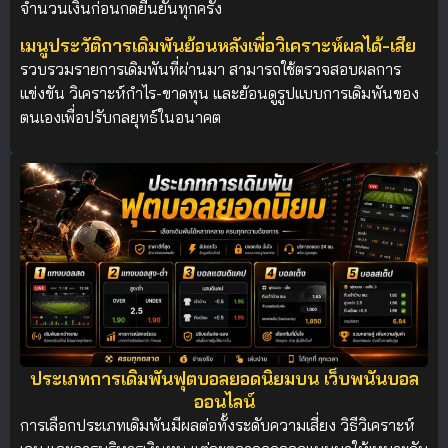
จำนวนเงินก่อนกดยืนยันทุกครั้ง
เมนูประวัติการเดิมพันย้อนหลังเพื่อวิเคราะห์ผลได้-เสีย
รวบรวมรายการเดิมพันที่ผ่านมา สามารถใช้ตรวจสอบผลการ
แข่งขัน วิเคราะห์กำไร-ขาดทุน และย้อนดูรูปแบบการเดิมพันของ
ตนเองเพื่อปรับกลยุทธ์ในอนาคต
ประเภทการเดิมพันฟุตบอลยอดนิยมบน เว็บพนันบอล
ออนไลน์
การเลือกประเภทเดิมพันมีผลต่อทั้งระดับความเสี่ยง วิธีวิเคราะห์