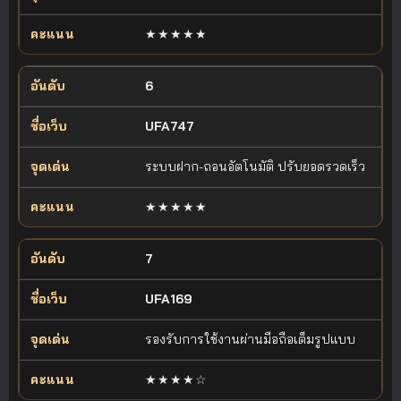
★★★★★
6
UFA747
ระบบฝาก-ถอนอัตโนมัติ ปรับยอดรวดเร็ว
★★★★★
7
UFA169
รองรับการใช้งานผ่านมือถือเต็มรูปแบบ
★★★★☆