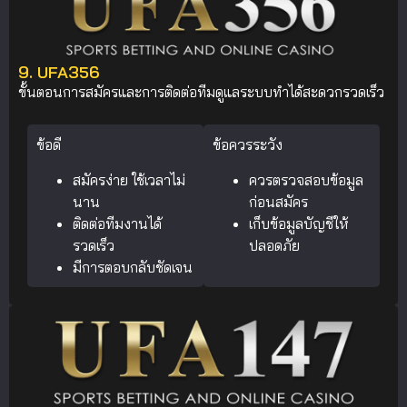
9. UFA356
ขั้นตอนการสมัครและการติดต่อทีมดูแลระบบทำได้สะดวกรวดเร็ว
ข้อดี
ข้อควรระวัง
สมัครง่าย ใช้เวลาไม่
ควรตรวจสอบข้อมูล
นาน
ก่อนสมัคร
ติดต่อทีมงานได้
เก็บข้อมูลบัญชีให้
รวดเร็ว
ปลอดภัย
มีการตอบกลับชัดเจน