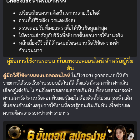
Checklist สำหรับอ่านรีวิว
เปรียบเทียบความคิดเห็นจากหลายเว็บไซต์
อ่านทั้งรีวิวเชิงบวกและเชิงลบ
ตรวจสอบวันที่เผยแพร่ เพื่อให้เป็นข้อมูลล่าสุด
ให้ความสำคัญกับรีวิวที่อธิบายขั้นตอนการใช้งานจริง
หลีกเลี่ยงรีวิวที่มีลักษณะโฆษณาหรือใช้ข้อความซ้ำ
จำนวนมาก
คู่มือการใช้งานระบบ เว็บแทงบอลออนไลน์ สำหรับผู้เริ่ม
ต้น
คู่มือวิธีใช้งานแทงบอลออนไลน์
ในปี 2026 ถูกออกแบบให้ทำ
รายการได้รวดเร็วผ่านระบบอัตโนมัติ ตั้งแต่สมัครสมาชิก ฝากเงิน
เลือกคู่แข่งขัน ไปจนถึงตรวจสอบผลการเดิมพัน ทั้งหมดสามารถทำ
ผ่านสมาร์ตโฟนหรือคอมพิวเตอร์โดยไม่ต้องติดตั้งโปรแกรมเพิ่มเติม
ขั้นตอนด้านล่างสรุปการใช้งานที่ควรรู้ก่อนเริ่มเดิมพัน เพื่อช่วยลด
ความผิดพลาดระหว่างทำรายการ