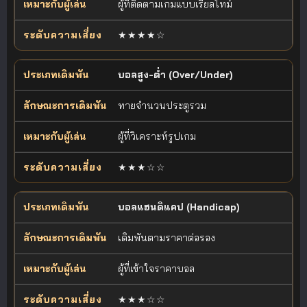
ผู้ที่ติดตามเกมแบบเรียลไทม์
★★★★☆
บอลสูง-ต่ำ (Over/Under)
ทายจำนวนประตูรวม
ผู้ที่วิเคราะห์รูปเกม
★★★☆☆
บอลแฮนดิแคป (Handicap)
เดิมพันตามราคาต่อรอง
ผู้ที่เข้าใจราคาบอล
★★★☆☆