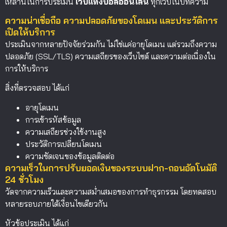
เหล่านี้ในการประเมิน
เว็บแทงบอลออนไลน์
ทุกเว็บในบทความ
ความน่าเชื่อถือ ความปลอดภัยของโดเมน และประวัติการ
เปิดให้บริการ
ประเมินจากหลายปัจจัยร่วมกัน ไม่ใช่แค่อายุโดเมน แต่รวมถึงความ
ปลอดภัย (SSL/TLS) ความเสถียรของเว็บไซต์ และความต่อเนื่องใน
การให้บริการ
สิ่งที่ตรวจสอบ ได้แก่
อายุโดเมน
การเข้ารหัสข้อมูล
ความเสถียรช่วงใช้งานสูง
ประวัติการเปลี่ยนโดเมน
ความชัดเจนของข้อมูลติดต่อ
ความเร็วในการปรับยอดเงินของระบบฝาก-ถอนอัตโนมัติ
24 ชั่วโมง
วัดจากความเร็วและความสม่ำเสมอของการทำธุรกรรม โดยทดสอบ
หลายรอบภายใต้เงื่อนไขเดียวกัน
หัวข้อประเมิน ได้แก่