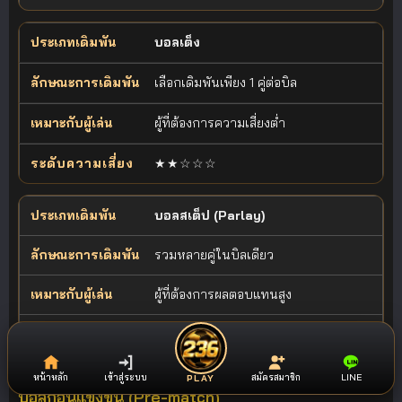
บอลเต็ง
เลือกเดิมพันเพียง 1 คู่ต่อบิล
ผู้ที่ต้องการความเสี่ยงต่ำ
★★☆☆☆
บอลสเต็ป (Parlay)
รวมหลายคู่ในบิลเดียว
ผู้ที่ต้องการผลตอบแทนสูง
★★★★★
หน้าหลัก
เข้าสู่ระบบ
สมัครสมาชิก
LINE
PLAY
บอลก่อนแข่งขัน (Pre-match)