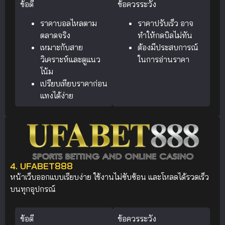
ข้อดี
ข้อควรระวัง
ราคาบอลไหลตาม
ราคาปรับเร็ว อาจ
ตลาดจริง
ทำให้กดบิลไม่ทัน
เหมาะกับสาย
ต้องมีประสบการณ์
วิเคราะห์และดูแนว
ในการอ่านราคา
โน้ม
เปรียบเทียบราคาก่อน
แทงได้ง่าย
4. UFABET888
หน้าเว็บออกแบบเรียบง่าย ใช้งานไม่ซับซ้อน และโหลดได้รวดเร็ว
บนทุกอุปกรณ์
ข้อดี
ข้อควรระวัง