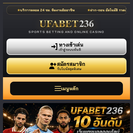
บริการตลอด 24 ชม. ทีมงานมืออาชีพ
ฝาก-ถอน อัตโนมัติ รวดเร็วภายในไม่กี่วินา
SPORTS BETTING AND ONLINE CASINO
ทางเข้าเล่น
เข้าสู่ระบบทันที
สมัครสมาชิก
รับโบนัสสุดพิเศษ
เมนูหลัก
รีวิวเว็บแทงบอลออนไลน์
10 อันดับ เว็บตรงไม่ผ่าน