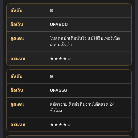
8
UFA800
โหลดหน้าเดิมพันไว แม้ใช้อินเทอร์เน็ต
ความเร็วต่ำ
★★★★☆
9
UFA356
สมัครง่าย ติดต่อทีมงานได้ตลอด 24
ชั่วโมง
★★★★☆