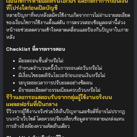
เงื่อนไขการทำยอดเทิร์นโอเวอร์ และกติกาการถอนเงิน
ที่โปร่งใสก่อนเปิดบัญชี
หลายปัญหาที่พบหลังสมัครใช้งานเกิดจากการไม่อ่านรายละเอียด
ของเงื่อนไขการใช้งานตั้งแต่ต้น การตรวจสอบข้อมูลเหล่านี้ล่วง
หน้าจะช่วยลดความเข้าใจคลาดเคลื่อนและป้องกันปัญหาในภาย
หลัง
Checklist ที่ควรตรวจสอบ
มียอดถอนขั้นต่ำหรือไม่
กำหนดจำนวนครั้งในการถอนต่อวันหรือไม่
มีเงื่อนไขยอดเทิร์นโอเวอร์ก่อนถอนเงินหรือไม่
ระบุระยะเวลาการปรับยอดอย่างชัดเจน
มีรายละเอียดค่าธรรมเนียมครบถ้วนหรือไม่
รีวิวและกระแสตอบรับจากกลุ่มผู้ใช้งานจริงบน
แพลตฟอร์มที่เป็นกลาง
รีวิวจากผู้ใช้งานจริงช่วยให้เห็นปัญหาและข้อดีที่อาจไม่ปรากฏ
บนหน้าเว็บไซต์ โดยควรเปรียบเทียบข้อมูลจากหลายแหล่งแทน
การอ้างอิงเพียงความคิดเห็นเดียว