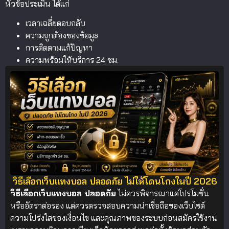
หัวข้อประเมิน ได้แก่
เวลาเฉลี่ยตอบกลับ
ความถูกต้องของข้อมูล
การติดตามแก้ปัญหา
ความพร้อมให้บริการ 24 ชม.
วิธีเลือกเว็บแทงบอล ปลอดภัย ไม่ให้โดนโกงในปี 2026
วิธีเลือกเว็บแทงบอล ปลอดภัย
ไม่ควรพิจารณาแค่โปรโมชั่น
หรืออัตราต่อรอง แต่ควรตรวจสอบความน่าเชื่อถือของเว็บไซต์
ความโปร่งใสของเงื่อนไข และคุณภาพของระบบก่อนสมัครใช้งาน