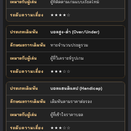
ผู้ที่ติดตามเกมแบบเรียลไทม์
★★★★☆
บอลสูง-ต่ำ (Over/Under)
ทายจำนวนประตูรวม
ผู้ที่วิเคราะห์รูปเกม
★★★☆☆
บอลแฮนดิแคป (Handicap)
เดิมพันตามราคาต่อรอง
ผู้ที่เข้าใจราคาบอล
★★★☆☆