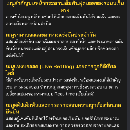
เมนูสำคัญบนหน้ากระดานเดิมพันฟุตบอลของระบบเว็บ
ตรง
การเข้าใจเมนูหลักจะช่วยให้เลือกตลาดเดิมพันได้รวดเร็ว และลด
ความผิดพลาดก่อนส่งบิล
เมนูราคาบอลและตารางแข่งขันประจำวัน
แสดงลีกแข่งขัน เวลาเริ่มเตะ ราคาบอล ค่าน้ำ และประเภทการเดิม
พันทั้งหมดของแต่ละคู่ สามารถเรียงข้อมูลตามลีกหรือช่วงเวลา
แข่งขันได้
เมนูแทงบอลสด (Live Betting) และการดูสถิติเรียล
ไทม์
ใช้สำหรับวางเดิมพันระหว่างการแข่งขัน พร้อมแสดงสถิติสำคัญ
เช่น การครองบอล จำนวนลูกเตะมุม การยิงตรงกรอบ และการ
เปลี่ยนแปลงของราคาแบบ Real-time (เรียลไทม์)
เมนูสลิปเดิมพันและการตรวจสอบความถูกต้องก่อนกด
ยืนยัน
แสดงคู่แข่งขันที่เลือกไว้ พร้อมยอดเดิมพัน ยอดรับโดยประมาณ
และรายละเอียดของแต่ละรายการ ควรตรวจสอบราคาบอลและ