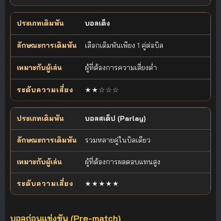
บอลเต็ง
เลือกเดิมพันเพียง 1 คู่ต่อบิล
ผู้ที่ต้องการความเสี่ยงต่ำ
★★☆☆☆
บอลสเต็ป (Parlay)
รวมหลายคู่ในบิลเดียว
ผู้ที่ต้องการผลตอบแทนสูง
★★★★★
บอลก่อนแข่งขัน (Pre-match)