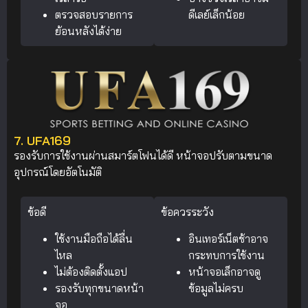
ตรวจสอบรายการ
ดีเลย์เล็กน้อย
ย้อนหลังได้ง่าย
7. UFA169
รองรับการใช้งานผ่านสมาร์ตโฟนได้ดี หน้าจอปรับตามขนาด
อุปกรณ์โดยอัตโนมัติ
ข้อดี
ข้อควรระวัง
ใช้งานมือถือได้ลื่น
อินเทอร์เน็ตช้าอาจ
ไหล
กระทบการใช้งาน
ไม่ต้องติดตั้งแอป
หน้าจอเล็กอาจดู
รองรับทุกขนาดหน้า
ข้อมูลไม่ครบ
จอ