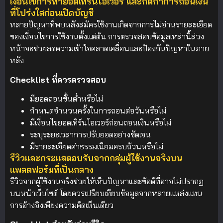
เงื่อนไขการทำยอดเทิร์นโอเวอร์ และกติกาการถอนเงิน
ที่โปร่งใสก่อนเปิดบัญชี
หลายปัญหาที่พบหลังสมัครใช้งานเกิดจากการไม่อ่านรายละเอียด
ของเงื่อนไขการใช้งานตั้งแต่ต้น การตรวจสอบข้อมูลเหล่านี้ล่วง
หน้าจะช่วยลดความเข้าใจคลาดเคลื่อนและป้องกันปัญหาในภาย
หลัง
Checklist ที่ควรตรวจสอบ
มียอดถอนขั้นต่ำหรือไม่
กำหนดจำนวนครั้งในการถอนต่อวันหรือไม่
มีเงื่อนไขยอดเทิร์นโอเวอร์ก่อนถอนเงินหรือไม่
ระบุระยะเวลาการปรับยอดอย่างชัดเจน
มีรายละเอียดค่าธรรมเนียมครบถ้วนหรือไม่
รีวิวและกระแสตอบรับจากกลุ่มผู้ใช้งานจริงบน
แพลตฟอร์มที่เป็นกลาง
รีวิวจากผู้ใช้งานจริงช่วยให้เห็นปัญหาและข้อดีที่อาจไม่ปรากฏ
บนหน้าเว็บไซต์ โดยควรเปรียบเทียบข้อมูลจากหลายแหล่งแทน
การอ้างอิงเพียงความคิดเห็นเดียว