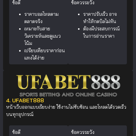
ข้อดี
ข้อควรระวัง
ราคาบอลไหลตาม
ราคาปรับเร็ว อาจ
ตลาดจริง
ทำให้กดบิลไม่ทัน
เหมาะกับสาย
ต้องมีประสบการณ์
วิเคราะห์และดูแนว
ในการอ่านราคา
โน้ม
เปรียบเทียบราคาก่อน
แทงได้ง่าย
4. UFABET888
หน้าเว็บออกแบบเรียบง่าย ใช้งานไม่ซับซ้อน และโหลดได้รวดเร็ว
บนทุกอุปกรณ์
ข้อดี
ข้อควรระวัง