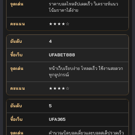
ราคาบอลไหลอัปเดตเร็ว วิเคราะห์แนว
โน้มราคาได้ง่าย
★★★★☆
4
UFABET888
หน้าเว็บเรียบง่าย โหลดเร็ว ใช้งานสะดวก
ทุกอุปกรณ์
★★★★☆
5
UFA365
คำนวณบิลบอลเดี่ยวและบอลสเต็ปรวดเร็ว