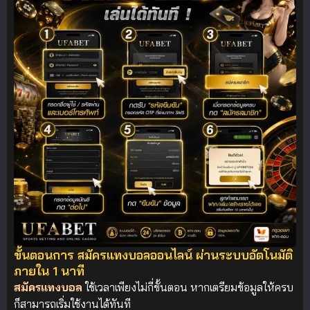
ขั้นตอนการ สมัครแทงบอลออนไลน์ ผ่านระบบอัตโนมัติ
ภายใน 1 นาที
สมัครแทงบอล
ใช้เวลาเพียงไม่กี่ขั้นตอน หากเตรียมข้อมูลให้ครบ
ก็สามารถเริ่มใช้งานได้ทันที