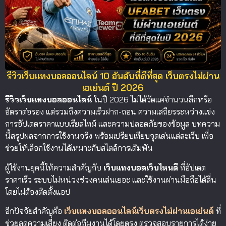
เอเย่นต์ มั่นคงปลอดภัย
จ่ายจริงทุกบิล
รีวิวเว็บแทงบอลออนไลน์ 10 อันดับที่ดีที่สุด เว็บตรงไม่ผ่าน
เอเย่นต์ ปี 2026
รีวิวเว็บแทงบอลออนไลน์
ในปี 2026 ไม่ได้วัดแค่จำนวนลีกหรือ
อัตราต่อรอง แต่รวมถึงความเร็วฝาก-ถอน ความเสถียรระหว่างแข่ง
การอัปเดตราคาแบบเรียลไทม์ และความปลอดภัยของข้อมูล บทความ
นี้สรุปผลจากการใช้งานจริง พร้อมเปรียบเทียบจุดเด่นแต่ละเว็บ เพื่อ
ช่วยให้เลือกใช้งานได้เหมาะกับสไตล์การเดิมพัน
ผู้ใช้งานยุคนี้ให้ความสำคัญกับ
เว็บแทงบอลเว็บไหนดี
ที่อัปเดต
ราคาเร็ว ระบบไม่หน่วงช่วงคนเล่นเยอะ และใช้งานผ่านมือถือได้ลื่น
โดยไม่ต้องติดตั้งแอป
อีกปัจจัยสำคัญคือ
เว็บแทงบอลออนไลน์เว็บตรงไม่ผ่านเอเย่นต์
ที่
ช่วยลดความเสี่ยง ติดต่อทีมงานได้โดยตรง ตรวจสอบรายการได้ง่าย