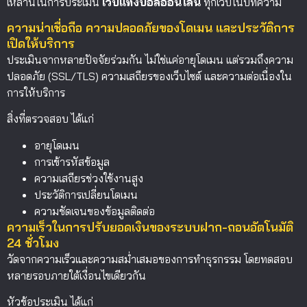
เหล่านี้ในการประเมิน
เว็บแทงบอลออนไลน์
ทุกเว็บในบทความ
ความน่าเชื่อถือ ความปลอดภัยของโดเมน และประวัติการ
เปิดให้บริการ
ประเมินจากหลายปัจจัยร่วมกัน ไม่ใช่แค่อายุโดเมน แต่รวมถึงความ
ปลอดภัย (SSL/TLS) ความเสถียรของเว็บไซต์ และความต่อเนื่องใน
การให้บริการ
สิ่งที่ตรวจสอบ ได้แก่
อายุโดเมน
การเข้ารหัสข้อมูล
ความเสถียรช่วงใช้งานสูง
ประวัติการเปลี่ยนโดเมน
ความชัดเจนของข้อมูลติดต่อ
ความเร็วในการปรับยอดเงินของระบบฝาก-ถอนอัตโนมัติ
24 ชั่วโมง
วัดจากความเร็วและความสม่ำเสมอของการทำธุรกรรม โดยทดสอบ
หลายรอบภายใต้เงื่อนไขเดียวกัน
หัวข้อประเมิน ได้แก่