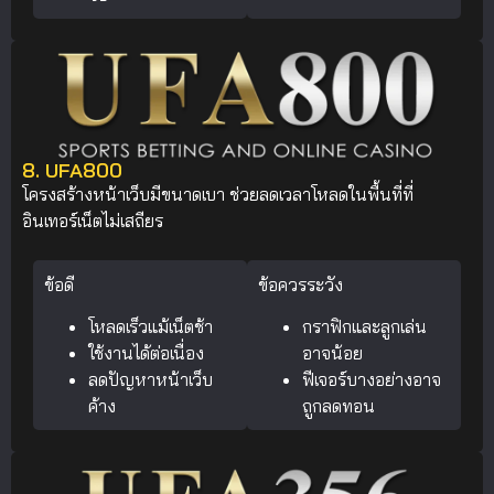
8. UFA800
โครงสร้างหน้าเว็บมีขนาดเบา ช่วยลดเวลาโหลดในพื้นที่ที่
อินเทอร์เน็ตไม่เสถียร
ข้อดี
ข้อควรระวัง
โหลดเร็วแม้เน็ตช้า
กราฟิกและลูกเล่น
ใช้งานได้ต่อเนื่อง
อาจน้อย
ลดปัญหาหน้าเว็บ
ฟีเจอร์บางอย่างอาจ
ค้าง
ถูกลดทอน