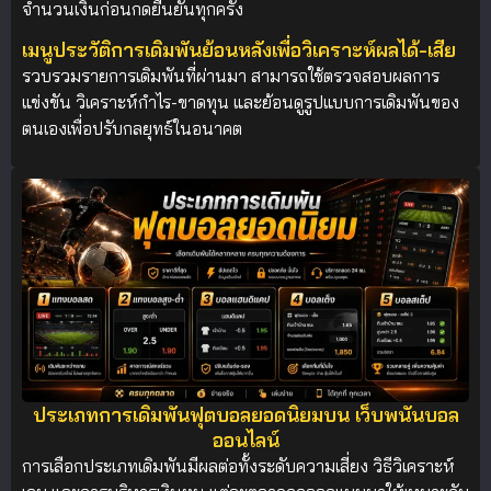
จำนวนเงินก่อนกดยืนยันทุกครั้ง
เมนูประวัติการเดิมพันย้อนหลังเพื่อวิเคราะห์ผลได้-เสีย
รวบรวมรายการเดิมพันที่ผ่านมา สามารถใช้ตรวจสอบผลการ
แข่งขัน วิเคราะห์กำไร-ขาดทุน และย้อนดูรูปแบบการเดิมพันของ
ตนเองเพื่อปรับกลยุทธ์ในอนาคต
ประเภทการเดิมพันฟุตบอลยอดนิยมบน เว็บพนันบอล
ออนไลน์
การเลือกประเภทเดิมพันมีผลต่อทั้งระดับความเสี่ยง วิธีวิเคราะห์