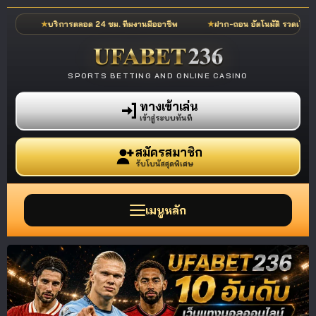
บริการตลอด 24 ชม. ทีมงานมืออาชีพ
ฝาก-ถอน อัตโนมัติ รวดเร็วภายในไม่กี่วินา
SPORTS BETTING AND ONLINE CASINO
ทางเข้าเล่น
เข้าสู่ระบบทันที
สมัครสมาชิก
รับโบนัสสุดพิเศษ
เมนูหลัก
รีวิวเว็บแทงบอลออนไลน์
10 อันดับ เว็บตรงไม่ผ่าน