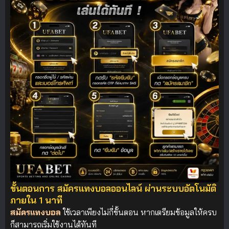
ขั้นตอนการ สมัครแทงบอลออนไลน์ ผ่านระบบอัตโนมัติ
ภายใน 1 นาที
สมัครแทงบอล
ใช้เวลาเพียงไม่กี่ขั้นตอน หากเตรียมข้อมูลให้ครบ
ก็สามารถเริ่มใช้งานได้ทันที