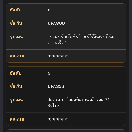
8
UFA800
โหลดหน้าเดิมพันไว แม้ใช้อินเทอร์เน็ต
ความเร็วต่ำ
★★★★☆
9
UFA356
สมัครง่าย ติดต่อทีมงานได้ตลอด 24
ชั่วโมง
★★★★☆