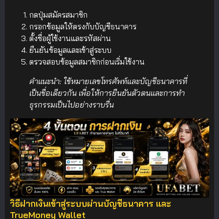
กดปุ่มสมัครสมาชิก
กรอกข้อมูลให้ตรงกับบัญชีธนาคาร
ตั้งชื่อผู้ใช้งานและรหัสผ่าน
ยืนยันข้อมูลและเข้าสู่ระบบ
ตรวจสอบข้อมูลสมาชิกก่อนเริ่มใช้งาน
คำแนะนำ: ใช้หมายเลขโทรศัพท์และบัญชีธนาคารที่
เป็นชื่อเดียวกัน เพื่อให้การยืนยันตัวตนและการทำ
ธุรกรรมเป็นไปอย่างราบรื่น
วิธีฝากเงินเข้าสู่ระบบผ่านบัญชีธนาคาร และ
TrueMoney Wallet