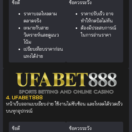
ข้อดี
ข้อควรระวัง
ราคาบอลไหลตาม
ราคาปรับเร็ว อาจ
ตลาดจริง
ทำให้กดบิลไม่ทัน
เหมาะกับสาย
ต้องมีประสบการณ์
วิเคราะห์และดูแนว
ในการอ่านราคา
โน้ม
เปรียบเทียบราคาก่อน
แทงได้ง่าย
4. UFABET888
หน้าเว็บออกแบบเรียบง่าย ใช้งานไม่ซับซ้อน และโหลดได้รวดเร็ว
บนทุกอุปกรณ์
ข้อดี
ข้อควรระวัง