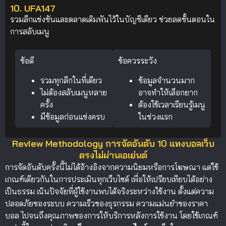
10. UFA147
รวมลีกแข่งขันและตลาดเดิมพันไว้ในบัญชีเดียว ช่วยลดขั้นตอนใน
การสลับเมนู
ข้อดี
ข้อควรระวัง
รวมทุกลีกในที่เดียว
ข้อมูลจำนวนมาก
ไม่ต้องสลับเมนูหลาย
อาจทำให้เลือกยาก
ครั้ง
ต้องใช้เวลาเรียนรู้เมนู
มีข้อมูลก่อนแข่งครบ
ในช่วงแรก
Review Methodology การจัดอันดับ 10 แทงบอลเว็บ
ตรงไม่ผ่านเอเย่นต์
การจัดอันดับครั้งนี้ไม่ได้อ้างอิงจากความนิยมหรือการโฆษณา แต่ใช้
เกณฑ์เดียวกันในการประเมินทุกเว็บไซต์ เพื่อให้เปรียบเทียบได้อย่าง
เป็นธรรม เน้นปัจจัยที่ผู้ใช้งานพบได้จริงระหว่างใช้งาน ตั้งแต่ความ
ปลอดภัยของระบบ ความเร็วของธุรกรรม ความแม่นยำของราคา
บอล ไปจนถึงคุณภาพของการให้บริการหลังการใช้งาน โดยใช้เกณฑ์