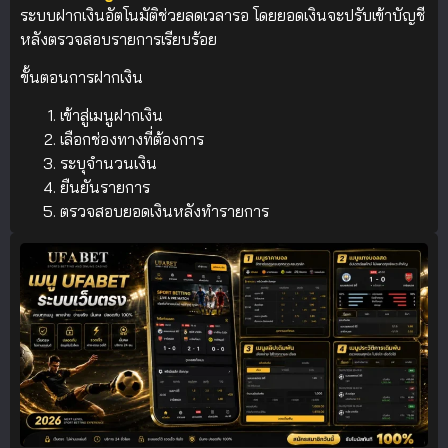
ระบบฝากเงินอัตโนมัติช่วยลดเวลารอ โดยยอดเงินจะปรับเข้าบัญชี
หลังตรวจสอบรายการเรียบร้อย
ขั้นตอนการฝากเงิน
เข้าสู่เมนูฝากเงิน
เลือกช่องทางที่ต้องการ
ระบุจำนวนเงิน
ยืนยันรายการ
ตรวจสอบยอดเงินหลังทำรายการ