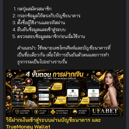
กดปุ่มสมัครสมาชิก
กรอกข้อมูลให้ตรงกับบัญชีธนาคาร
ตั้งชื่อผู้ใช้งานและรหัสผ่าน
ยืนยันข้อมูลและเข้าสู่ระบบ
ตรวจสอบข้อมูลสมาชิกก่อนเริ่มใช้งาน
คำแนะนำ: ใช้หมายเลขโทรศัพท์และบัญชีธนาคารที่
เป็นชื่อเดียวกัน เพื่อให้การยืนยันตัวตนและการทำ
ธุรกรรมเป็นไปอย่างราบรื่น
วิธีฝากเงินเข้าสู่ระบบผ่านบัญชีธนาคาร และ
TrueMoney Wallet