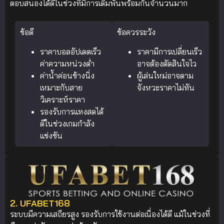
ตอบสนองได้ดีในช่วงที่มีการเดิมพันพร้อมกันจำนวนมาก
ข้อดี
ข้อควรระวัง
ราคาบอลอัปเดตเร็ว
ราคามีการเปลี่ยนเร็ว
ค่าความหน่วงต่ำ
อาจต้องตัดสินใจไว
ค่าน้ำค่อนข้างนิ่ง
ผู้เล่นใหม่อาจตาม
เหมาะกับสาย
จังหวะราคาไม่ทัน
วิเคราะห์ราคา
รองรับการแทงสดได้
ดีในช่วงเกมกำลัง
แข่งขัน
2. UFABET168
ระบบมีความเสถียรสูง รองรับการใช้งานต่อเนื่องได้ดี แม้ในช่วงที่