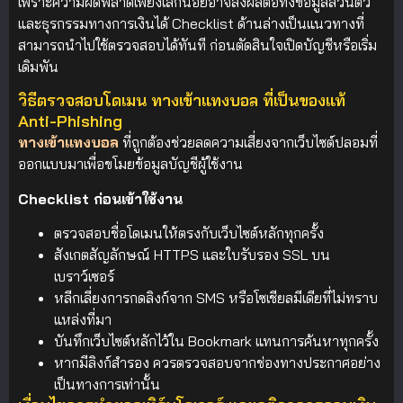
เพราะความผิดพลาดเพียงเล็กน้อยอาจส่งผลต่อทั้งข้อมูลส่วนตัว
และธุรกรรมทางการเงินได้ Checklist ด้านล่างเป็นแนวทางที่
สามารถนำไปใช้ตรวจสอบได้ทันที ก่อนตัดสินใจเปิดบัญชีหรือเริ่ม
เดิมพัน
วิธีตรวจสอบโดเมน ทางเข้าแทงบอล ที่เป็นของแท้
Anti-Phishing
ทางเข้าแทงบอล
ที่ถูกต้องช่วยลดความเสี่ยงจากเว็บไซต์ปลอมที่
ออกแบบมาเพื่อขโมยข้อมูลบัญชีผู้ใช้งาน
Checklist ก่อนเข้าใช้งาน
ตรวจสอบชื่อโดเมนให้ตรงกับเว็บไซต์หลักทุกครั้ง
สังเกตสัญลักษณ์ HTTPS และใบรับรอง SSL บน
เบราว์เซอร์
หลีกเลี่ยงการกดลิงก์จาก SMS หรือโซเชียลมีเดียที่ไม่ทราบ
แหล่งที่มา
บันทึกเว็บไซต์หลักไว้ใน Bookmark แทนการค้นหาทุกครั้ง
หากมีลิงก์สำรอง ควรตรวจสอบจากช่องทางประกาศอย่าง
เป็นทางการเท่านั้น