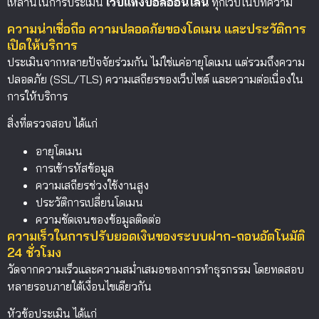
เหล่านี้ในการประเมิน
เว็บแทงบอลออนไลน์
ทุกเว็บในบทความ
ความน่าเชื่อถือ ความปลอดภัยของโดเมน และประวัติการ
เปิดให้บริการ
ประเมินจากหลายปัจจัยร่วมกัน ไม่ใช่แค่อายุโดเมน แต่รวมถึงความ
ปลอดภัย (SSL/TLS) ความเสถียรของเว็บไซต์ และความต่อเนื่องใน
การให้บริการ
สิ่งที่ตรวจสอบ ได้แก่
อายุโดเมน
การเข้ารหัสข้อมูล
ความเสถียรช่วงใช้งานสูง
ประวัติการเปลี่ยนโดเมน
ความชัดเจนของข้อมูลติดต่อ
ความเร็วในการปรับยอดเงินของระบบฝาก-ถอนอัตโนมัติ
24 ชั่วโมง
วัดจากความเร็วและความสม่ำเสมอของการทำธุรกรรม โดยทดสอบ
หลายรอบภายใต้เงื่อนไขเดียวกัน
หัวข้อประเมิน ได้แก่