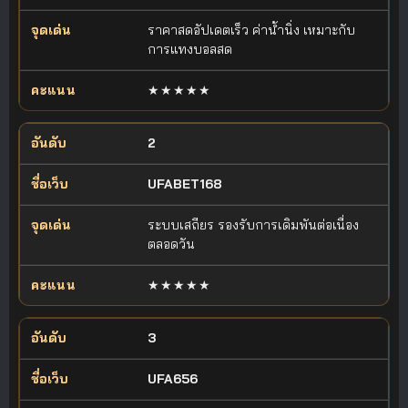
ราคาสดอัปเดตเร็ว ค่าน้ำนิ่ง เหมาะกับ
การแทงบอลสด
★★★★★
2
UFABET168
ระบบเสถียร รองรับการเดิมพันต่อเนื่อง
ตลอดวัน
★★★★★
3
UFA656