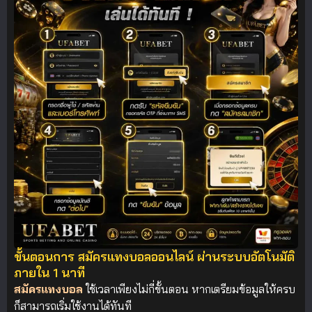
ขั้นตอนการ สมัครแทงบอลออนไลน์ ผ่านระบบอัตโนมัติ
ภายใน 1 นาที
สมัครแทงบอล
ใช้เวลาเพียงไม่กี่ขั้นตอน หากเตรียมข้อมูลให้ครบ
ก็สามารถเริ่มใช้งานได้ทันที