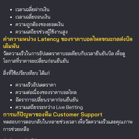
เวลาเฉลี่ยฝากเงิน
เวลาเฉลี่ยถอนเงิน
ความถูกต้องของยอดเงิน
ความเสถียรช่วงผู้ใช้งานสูง
ค่าความหน่วง Latency ของราคาบอลไหลขณะกดส่งบิล
เดิมพัน
วัดความเร็วในการอัปเดตราคาบอลเทียบกับเวลายืนยันบิล เพื่อดู
โอกาสที่ราคาจะเปลี่ยนก่อนยืนยัน
สิ่งที่ใช้เปรียบเทียบ ได้แก่
ความเร็วอัปเดตราคา
ความต่อเนื่องของราคาบอลไหล
อัตราการเปลี่ยนราคาก่อนยืนยัน
ความเสถียรระหว่าง Live Betting
การแก้ปัญหาของทีม Customer Support
ทดสอบการตอบกลับในหลายช่วงเวลา เพื่อวัดความเร็วและคุณภาพ
การช่วยเหลือ