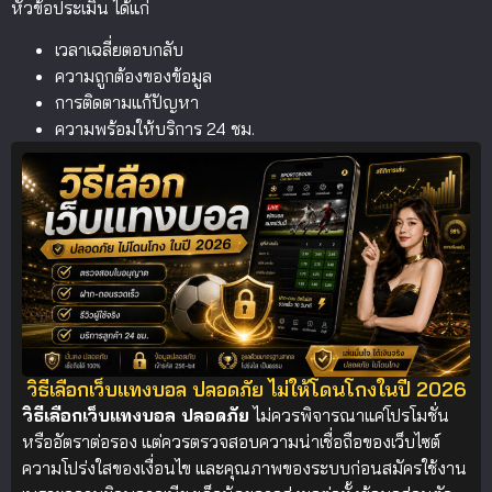
หัวข้อประเมิน ได้แก่
เวลาเฉลี่ยตอบกลับ
ความถูกต้องของข้อมูล
การติดตามแก้ปัญหา
ความพร้อมให้บริการ 24 ชม.
วิธีเลือกเว็บแทงบอล ปลอดภัย ไม่ให้โดนโกงในปี 2026
วิธีเลือกเว็บแทงบอล ปลอดภัย
ไม่ควรพิจารณาแค่โปรโมชั่น
หรืออัตราต่อรอง แต่ควรตรวจสอบความน่าเชื่อถือของเว็บไซต์
ความโปร่งใสของเงื่อนไข และคุณภาพของระบบก่อนสมัครใช้งาน