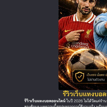
รีวิวเว็บแทงบอลอ
รีวิวเว็บแทงบอลออนไลน์
ในปี 2026 ไม่ได้วัดแค่จำ
ของข้อมูล บทความนี้สรุปผลจากการใช้งานจริง พร้อมเปรี