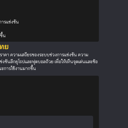
การแข่งขัน
ึ้น
ไทย
เดตราคา ความเสถียรของระบบช่วงการแข่งขัน ความ
งขันลีกยุโรปและฟุตบอลถ้วย เพื่อให้เห็นจุดเด่นและข้อ
ณะการใช้งานมากขึ้น