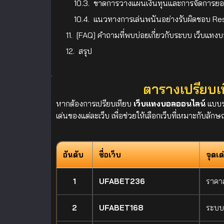
ขาดการวางแผนเงินทุนและการจัดการยอด
แนวทางการเล่นพนันอย่างรับผิดชอบ Re
[FAQ] คำถามที่พบบ่อยเกี่ยวกับระบบ เว็บแทง
สรุป
ตารางเปรียบเท
หากต้องการเปรียบเทียบ
เว็บแทงบอลออนไลน์
แบบร
เด่นของแต่ละเว็บ เพื่อช่วยให้เลือกเว็บที่เหมาะกับลัก
อันดับ
ชื่อเว็บ
จุดเ
1
UFABET236
ราคาส
2
UFABET168
ระบบเ