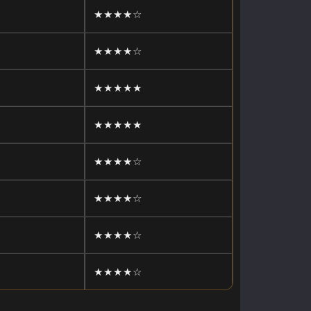
★★★★☆
★★★★☆
★★★★★
★★★★★
★★★★☆
★★★★☆
★★★★☆
★★★★☆