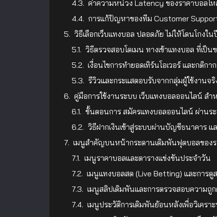
ค่าความหน่วง Latency ของราคาบอลไหล
การแก้ปัญหาของทีม Customer Suppor
วิธีเลือกเว็บแทงบอล ปลอดภัย ไม่ให้โดนโกงใน
วิธีตรวจสอบโดเมน ทางเข้าแทงบอล ที่เป็น
เงื่อนไขการทำยอดเทิร์นโอเวอร์ และกติกาก
รีวิวและกระแสตอบรับจากกลุ่มผู้ใช้งานจร
คู่มือการใช้งานระบบ เว็บแทงบอลออนไลน์ สำหรับ
ขั้นตอนการ สมัครแทงบอลออนไลน์ ผ่านระบ
วิธีฝากเงินเข้าสู่ระบบผ่านบัญชีธนาคาร
เมนูสำคัญบนหน้ากระดานเดิมพันฟุตบอลของร
เมนูราคาบอลและตารางแข่งขันประจำวัน
เมนูแทงบอลสด (Live Betting) และการดูสถิ
เมนูสลิปเดิมพันและการตรวจสอบความถูกต
เมนูประวัติการเดิมพันย้อนหลังเพื่อวิเคราะห