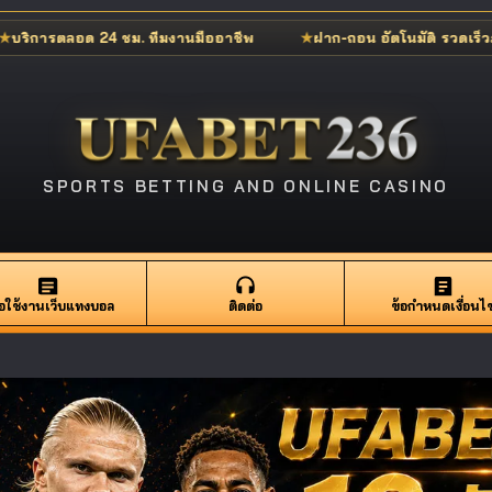
ลอด 24 ชม. ทีมงานมืออาชีพ
ฝาก-ถอน อัตโนมัติ รวดเร็วภายในไม่กี่
SPORTS BETTING AND ONLINE CASINO
มือใช้งานเว็บแทงบอล
ติดต่อ
ข้อกำหนดเงื่อนไ
นไลน์ 10 อันดับ เว็บตรงไม่ผ
ปลอดภัย จ่ายจริงทุกบิล