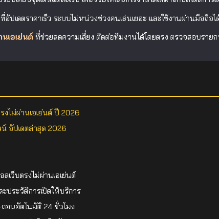
ที่อัปเดตราคาเร็ว ระบบไม่หน่วงช่วงคนเล่นเยอะ และใช้งานผ่านมือถือได้ล
นเอเย่นต์
ที่ช่วยลดความเสี่ยง ติดต่อทีมงานได้โดยตรง ตรวจสอบราย
บตรงไม่ผ่านเอเย่นต์ ปี 2026
น์ อัปเดตล่าสุด 2026
เว็บตรงไม่ผ่านเอเย่นต์
ะประวัติการเปิดให้บริการ
อนอัตโนมัติ 24 ชั่วโมง