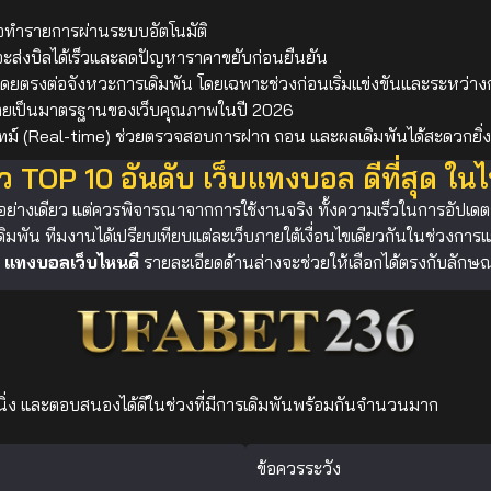
่อทำรายการผ่านระบบอัตโนมัติ
ียรจะส่งบิลได้เร็วและลดปัญหาราคาขยับก่อนยืนยัน
ยตรงต่อจังหวะการเดิมพัน โดยเฉพาะช่วงก่อนเริ่มแข่งขันและระหว่าง
กลายเป็นมาตรฐานของเว็บคุณภาพในปี 2026
ไทม์ (Real-time) ช่วยตรวจสอบการฝาก ถอน และผลเดิมพันได้สะดวกยิ่งข
วิว TOP 10 อันดับ เว็บแทงบอล ดีที่สุด ใน
งอย่างเดียว แต่ควรพิจารณาจากการใช้งานจริง ทั้งความเร็วในการอัป
ัน ทีมงานได้เปรียบเทียบแต่ละเว็บภายใต้เงื่อนไขเดียวกันในช่วงการแข่
า
แทงบอลเว็บไหนดี
รายละเอียดด้านล่างจะช่วยให้เลือกได้ตรงกับลักษ
างนิ่ง และตอบสนองได้ดีในช่วงที่มีการเดิมพันพร้อมกันจำนวนมาก
ข้อควรระวัง